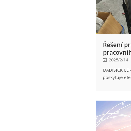
podporu pro 
automatizaci a
Řešení p
pracovní
hydraulic
2025/2/14
vyhýbání
DADISICK LD-
poskytuje efek
řešení pro mo
prostoru hydr
vyhýbání se p