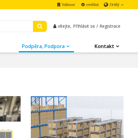
český
Stáhnout
certifikát
vítejte,
Přihlásit se
/
Registrace
Podpěra, Podpora
Kontakt