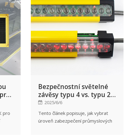
u
je
že
4 od
razně
vost.
ou
Bezpečnostní světelné
 pro
závěsy typu 4 vs. typu 2:
lné
Průvodce výběrem na
2025/6/6
né a
základě rizik
K pro
Tento článek popisuje, jak vybrat
í
úroveň zabezpečení průmyslových
světelných závor na základě
témů
ch.
posouzení rizik. Zahrnuje