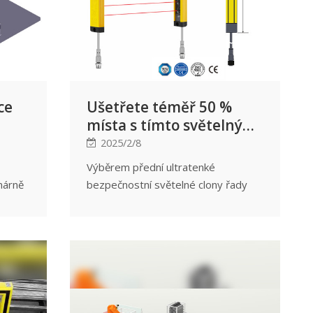
ce
Ušetřete téměř 50 %
místa s tímto světelným
ady
závěsem!
2025/2/8
,5
Výběrem přední ultratenké
márně
bezpečnostní světelné clony řady
ů
QZ společnost úspěšně vyřešila
problém instalace bezpečnostních
světelných závěsů na prostorově
omezené výrobní lince.