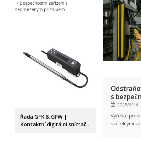
Bezpečnostní zařízení s
přijímače, roz
neomezeným přístupem
výstupu NPN 
otevřené a n
obvody, běžn
zapojením a p
použití – pom
komplexní poc
bezpečnostní 
Odstraňo
s bezpeč
světelnou
2025/6/14
Běžné záv
Vyřešte prob
Řada GFK & GFW |
řešení
světelnými zá
Kontaktní digitální snímač
vzdálenosti | DADISICK
odborným prů
řešit problém