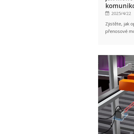
komuniko
zabránily
2025/4/22
Zjistěte, jak 
přenosové mo
komunikaci me
čase bez rušen
bezpečnost a e