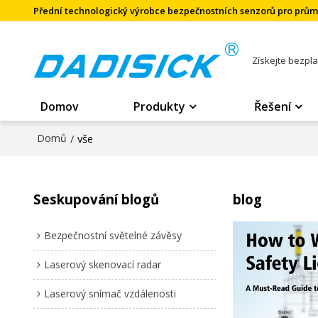
Přední technologický výrobce bezpečnostních senzorů pro prů
Získejte bezpl
Domov
Produkty
Řešení
Domů
/
vše
Seskupování blogů
blog
Bezpečnostní světelné závěsy
Laserový skenovací radar
Laserový snímač vzdálenosti