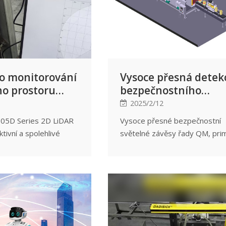
moderní průmyslovou
 logistiku.
ro monitorování
Vysoce přesná detek
ho prostoru
bezpečnostního
kého válce a
světelného závěsu ř
2025/2/12
 se překážkám
QM s rozlišením až 2
05D Series 2D LiDAR
Vysoce přesné bezpečnostní
mm
tivní a spolehlivé
světelné závěsy řady QM, pri
nitorování pracovního
používané pro detekci rozměr
aulického válce a
objektů, detekci otvorů a další
řekážkám.