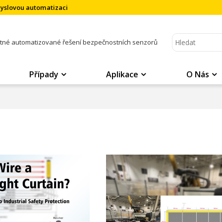
myslovou automatizaci
atné automatizované řešení bezpečnostních senzorů
Případy
Aplikace
O Nás