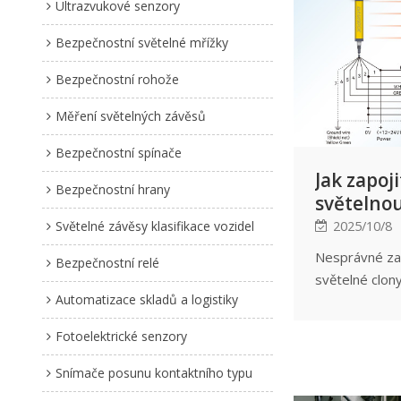
Ultrazvukové senzory
Bezpečnostní světelné mřížky
Bezpečnostní rohože
Měření světelných závěsů
Bezpečnostní spínače
Jak zapoj
Bezpečnostní hrany
světelnou
(Schémat
2025/10/8
Světelné závěsy klasifikace vozidel
NPN/PNP 
Nesprávné za
Bezpečnostní relé
problémy
světelné clon
Automatizace skladů a logistiky
její poruchu, 
vážná bezpečn
Fotoelektrické senzory
článek v komb
schématy zapo
Snímače posunu kontaktního typu
metody zapoje