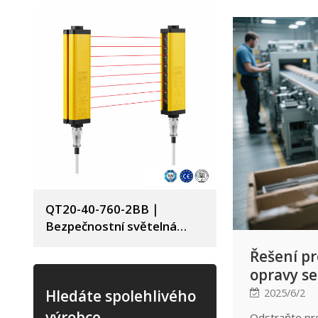
kabelovými př
paprsku a dal
zajistili bezp
QT20-40-760-2BB｜
Bezpečnostní světelná
závora｜DADISICK
Řešení p
opravy se
Edge: Ins
2025/6/2
Hledáte spolehlivého
průvodce 
výrobce
Odstraňte pr