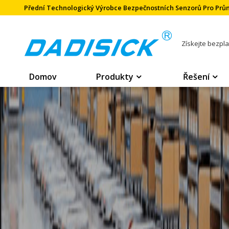
Přední Technologický Výrobce Bezpečnostních Senzorů Pro Pr
Získejte bezpl
Domov
Produkty
Řešení