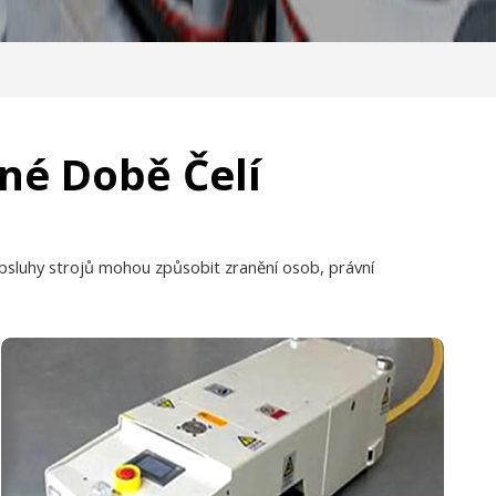
sné Době Čelí
obsluhy strojů mohou způsobit zranění osob, právní