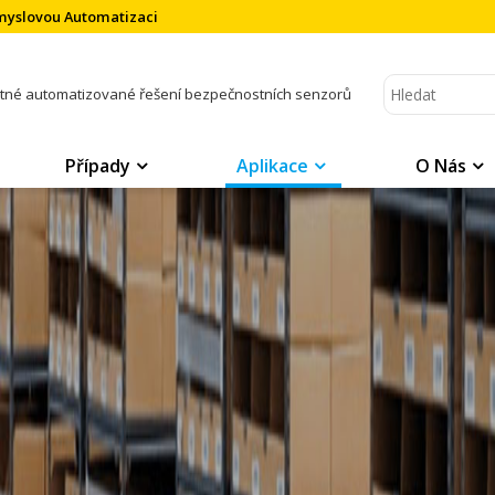
ůmyslovou Automatizaci
atné automatizované řešení bezpečnostních senzorů
Případy
Aplikace
O Nás