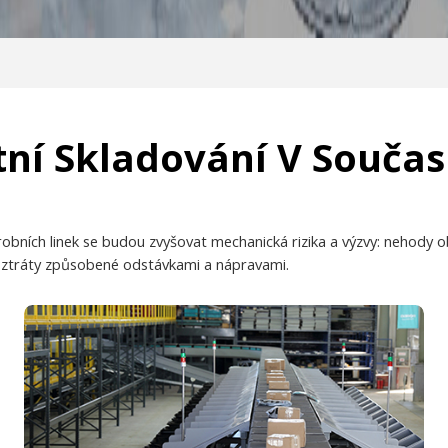
ntní Skladování V Souča
obních linek se budou zvyšovat mechanická rizika a výzvy: nehody 
 ztráty způsobené odstávkami a nápravami.