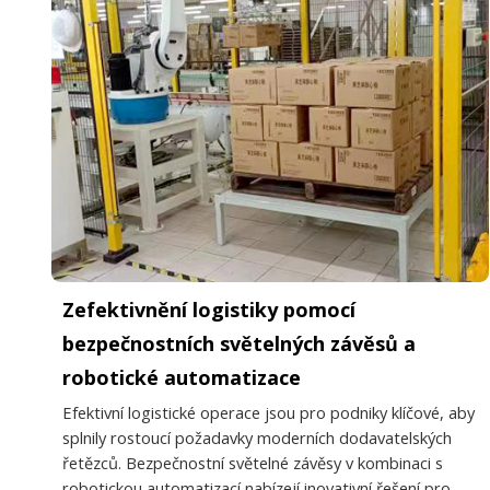
Zefektivnění logistiky pomocí
bezpečnostních světelných závěsů a
robotické automatizace
Efektivní logistické operace jsou pro podniky klíčové, aby
splnily rostoucí požadavky moderních dodavatelských
řetězců. Bezpečnostní světelné závěsy v kombinaci s
robotickou automatizací nabízejí inovativní řešení pro