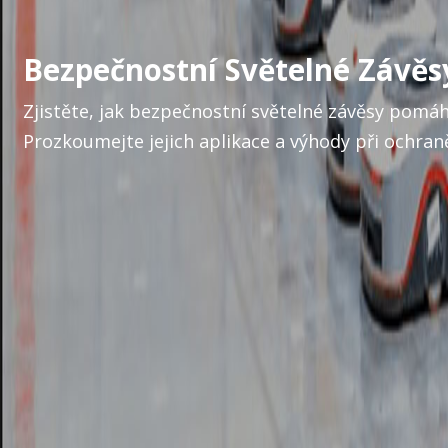
Bezpečnostní Světelné Závěsy
Zjistěte, jak bezpečnostní světelné závěsy pomáha
Prozkoumejte jejich aplikace a výhody při ochran