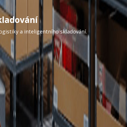
kladování
gistiky a inteligentního skladování.