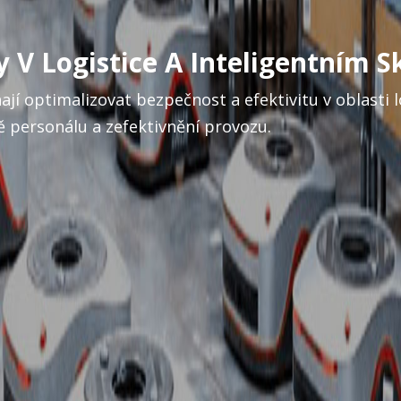
 V Logistice A Inteligentním S
jí optimalizovat bezpečnost a efektivitu v oblasti lo
ě personálu a zefektivnění provozu.