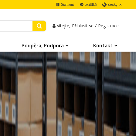
český
Stáhnout
certifikát
vítejte,
Přihlásit se
/
Registrace
Podpěra, Podpora
Kontakt