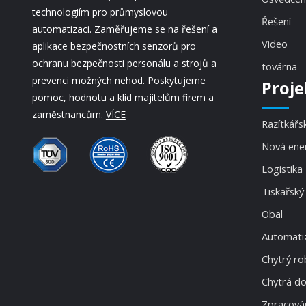
technologiím pro průmyslovou
Řešení
automatizaci. Zaměřujeme se na řešení a
Video
aplikace bezpečnostních senzorů pro
ochranu bezpečnosti personálu a strojů a
továrna
prevenci možných nehod. Poskytujeme
Proje
pomoc, hodnotu a klid majitelům firem a
zaměstnancům.
VÍCE
Razítkářs
Nová ene
Logistika
Tiskařský
Obal
Automatiz
Chytrý ro
Chytrá d
Zpracován