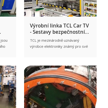
Výrobní linka TCL Car TV
- Sestavy bezpečnostních
světelných záclon
 jsou
TCL je mezinárodně uznávaný
ních
ního
výrobce elektroniky známý pro své
vysoce kvalitní televizory a displeje.
Jako lídr v oboru TCL vždy sledovala
i
inovace a bezpečnost, aby zajistila
že
efektivitu svých výrobních linek a
výkon
pohodu svých zaměstnanců.
věsů.
isející