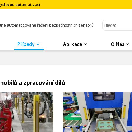
myslovou automatizaci
atné automatizované řešení bezpečnostních senzorů
Případy
Aplikace
O Nás
obilů a zpracování dílů