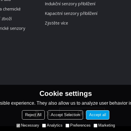
Indukční senzory přiblížení
a chemické
Kapacitní senzory přiblížení
 zboží
Zjistěte více
rické senzory
Cookie settings
ible experience. They also allow us to analyze user behavior in
český
jazyk:
Reject All
Accept Selection
Accept all
Necessary
Analytics
Preferences
Marketing