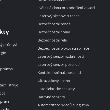
Světelná clona pro oddělení vozidel
Laserový skenovací radar
Bezpečnostní rohož
kty
Bezpečnostní hrany
Bezpečnostní relé
ký průmysl
Bezpečnostní blokovací spínače
rgie
Laserový senzor vzdálenosti
Laserový senzor posunutí
 průmysl
Kontaktní snímač posunutí
Ultrazvukový senzor
ační stroje
Fotoelektrické senzory
bot
Barevné senzory
oprava
Automatizace skladů a logistiky
í dílů