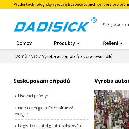
Přední technologický výrobce bezpečnostních senzorů pro prů
Získejte bezpl
Domov
Produkty
Řešení
Domů
/
vše
/
Výroba automobilů a zpracování dílů
Seskupování případů
Výroba autom
Lisovací průmysl
Nová energie a fotovoltaická
energie
Logistika a inteligentní skladování