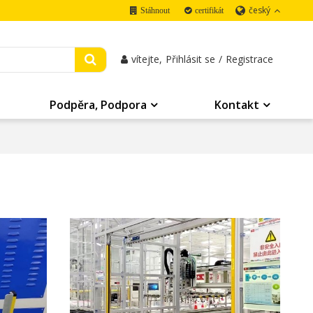
český
Stáhnout
certifikát
vítejte,
Přihlásit se
/
Registrace
Podpěra, Podpora
Kontakt