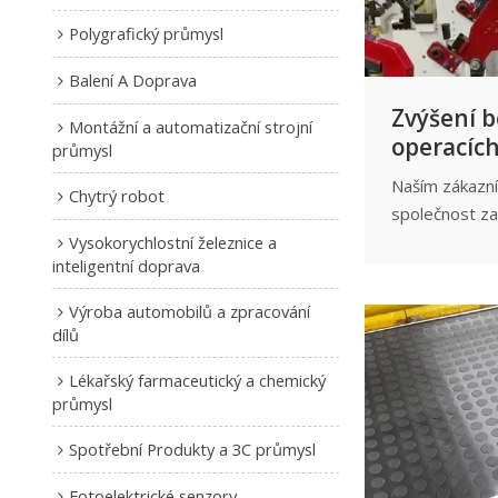
Polygrafický průmysl
Balení A Doprava
Zvýšení b
Montážní a automatizační strojní
operacích
průmysl
ramene – 
Naším zákazní
Chytrý robot
bezpečno
společnost za
průmyslovou 
Vysokorychlostní železnice a
inteligentní doprava
specializující
efektivních ř
Výroba automobilů a zpracování
pro různá prů
dílů
Lékařský farmaceutický a chemický
průmysl
Spotřební Produkty a 3C průmysl
Fotoelektrické senzory