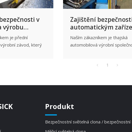
vysokofrekvenčního záření stro
bezpečnosti v
Zajištění bezpečnosti
a výrobu
automatickým zaříz
ů – chytrá
Bezpečnostní světel
kem je přední
Naším zákazníkem je thajská
 bezpečnostních
závěsy
výrobní závod, který
automobilová výrobní společn
na výrobu vysoce
specializující se na výrobu vys
omobilů, aby uspokojil
kvalitních automobilů a
1
davky trhu.
automobilových komponentů.
SICK
Produkt
Bezpečnostní světelná clona / bezpečnostní
í
Měřicí světelná clona