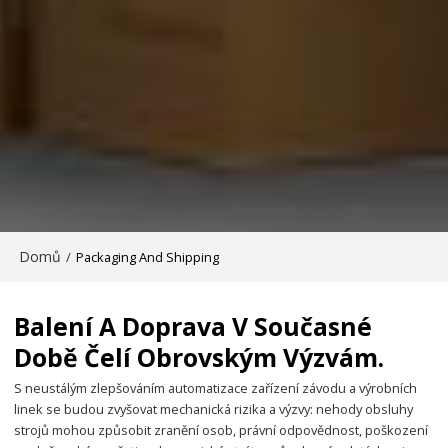
Domů
/
Packaging And Shipping
Balení A Doprava V Současné
Době Čelí Obrovským Výzvám.
S neustálým zlepšováním automatizace zařízení závodu a výrobních
linek se budou zvyšovat mechanická rizika a výzvy: nehody obsluhy
strojů mohou způsobit zranění osob, právní odpovědnost, poškození