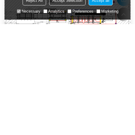
Reject All
Accept Selection
Accept all
Necessary
Analytics
Preferences
Marketing
Hledáte Řešení Na Míru?
Sdělte nám své požadavky a naši aplikační inženýři vám pomohou najít
to správné řešení.
Připojte se