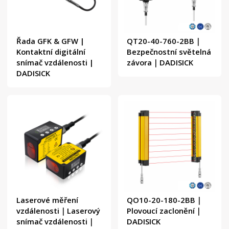
Řada GFK & GFW |
QT20-40-760-2BB｜
Kontaktní digitální
Bezpečnostní světelná
snímač vzdálenosti |
závora｜DADISICK
DADISICK
Laserové měření
QO10-20-180-2BB｜
vzdálenosti｜Laserový
Plovoucí zaclonění｜
snímač vzdálenosti｜
DADISICK