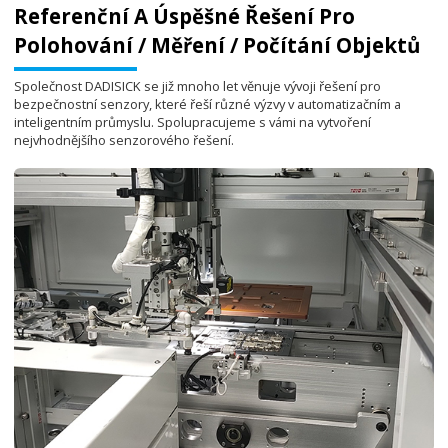
Referenční A Úspěšné Řešení Pro
Polohování / Měření / Počítání Objektů
Společnost DADISICK se již mnoho let věnuje vývoji řešení pro
bezpečnostní senzory, které řeší různé výzvy v automatizačním a
inteligentním průmyslu. Spolupracujeme s vámi na vytvoření
nejvhodnějšího senzorového řešení.