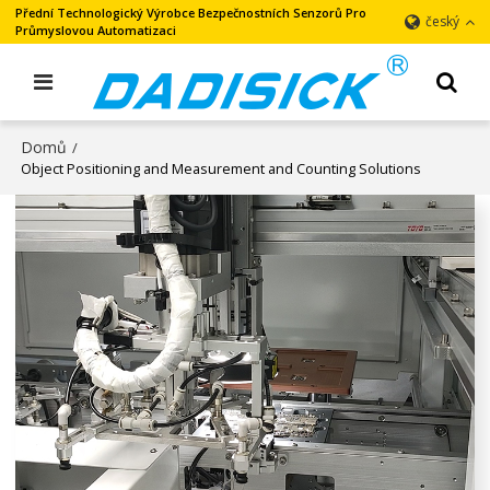
Přední Technologický Výrobce Bezpečnostních Senzorů Pro
český
Průmyslovou Automatizaci
Domů
/
Object Positioning and Measurement and Counting Solutions