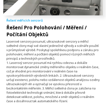
Řešení měřicích senzorů
Řešení Pro Polohování / Měření /
Počítání Objektů
Laserové senzory posunutí, ultrazvukové senzory a měřicí
světelné clony mají své vlastní jedinečné výhody a scénáře použití
v průmyslové výrobě. Poskytují spolehlivou podporu a záruku pro
polohování, měření a počítání objektů pomocí různých měřicích
principů a technických prostředků.
1. Laserový senzor posunutí má rychlou odezvu a dokáže
monitorovat dynamické změny měřeného objektu v reálném čase,
což je vhodné pro monitorování v reálném čase na
vysokorychlostních výrobních linkách. 2. Ultrazvukové senzory
určují existenci, polohu nebo vzdálenost objektů analýzou ozvěny
ultrazvukových vln a vyznačují se vysokou přesností a
bezkontaktním měřením. 3. Měřicí světelná clona je založena na
fotoelektrické technologii snímání, která dokáže přesně
detekovat velikost, polohu, množství a směr objektů v reálném
čase a dosáhnout tak automatického řízení.