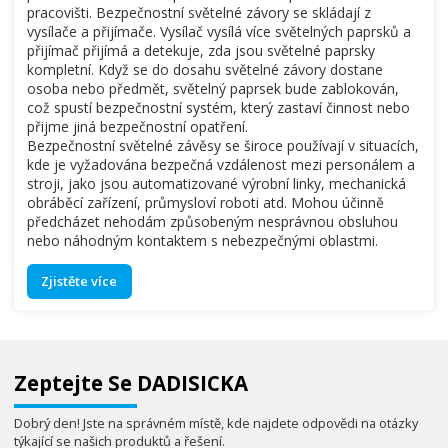
pracovišti. Bezpečnostní světelné závory se skládají z
vysílače a přijímače. Vysílač vysílá více světelných paprsků a
přijímač přijímá a detekuje, zda jsou světelné paprsky
kompletní. Když se do dosahu světelné závory dostane
osoba nebo předmět, světelný paprsek bude zablokován,
což spustí bezpečnostní systém, který zastaví činnost nebo
přijme jiná bezpečnostní opatření.
Bezpečnostní světelné závěsy se široce používají v situacích,
kde je vyžadována bezpečná vzdálenost mezi personálem a
stroji, jako jsou automatizované výrobní linky, mechanická
obráběcí zařízení, průmysloví roboti atd. Mohou účinně
předcházet nehodám způsobeným nesprávnou obsluhou
nebo náhodným kontaktem s nebezpečnými oblastmi.
Zjistěte více
Zeptejte Se DADISICKA
Dobrý den! Jste na správném místě, kde najdete odpovědi na otázky
týkající se našich produktů a řešení.