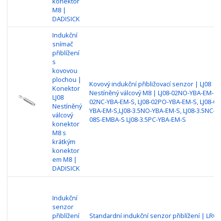
konektor
M8 |
DADISICK
Indukční
snímač
přiblížení
s
kovovou
plochou |
Kovový indukční přibližovací senzor | LJ08
Konektor
Nestíněný válcový M8 | LJ08-02NO-YBA-EM-S, 
LJ08
02NC-YBA-EM-S, LJ08-02PO-YBA-EM-S, LJ08-02
Nestíněný
YBA-EM-S,LJ08-3.5NO-YBA-EM-S, LJ08-3.5NC-Y
válcový
08S-EMBA-S LJ08-3.5PC-YBA-EM-S
konektor
M8 s
krátkým
konektor
em M8 |
DADISICK
Indukční
senzor
přiblížení
Standardní indukční senzor přiblížení | LR08