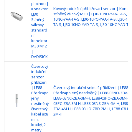
plochou |
Kovový indukční přibližovací senzor | Konekt
Konektor
stíněný válcový M30 | LJ30-10NO-YAA-TA-S, LJ
LJ30
10NC-YAA-TA-S, LJ30-10PO-YAA-TA-S, LJ30-10
Stíněný
TA-S, LJ30-10HO-YAD-TA-S, LJ30-10HC-YAD-T
válcový
standard
ní
konektor
M30 M12
|
DADISICK
Čtvercový
indukční
senzor
přiblížení
| LE88
Čtvercový indukční snímač přiblížení | LE88
Předzapo
Předzapojený nestíněný | LE88-03NO-ZBA-3
jený
LE88-03NC-ZBA-3M-H, LE88-03PO-ZBA-3M-H, 
nestíněný
03PC-ZBA-3M-H, LE88-03NS-ZBA-4M-H, LE88-
čtvercový
ZBA-4M-H, LE88-03HO-ZBD-2M-H, LE88-03HC-
kabel 8x8
2M-H
mm,
krátký, 2
metry |