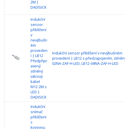
2M |
DADISICK
Indukční
senzor
přiblížení
v
nevýbušn
ém
proveden
Indukční senzor přiblížení v nevýbušném
í | LB12
provedení | LB12 s předzapojením, stíněný |
Předpřipr
02NA-ZAF-H-LED, LB12-04NA-ZAF-H-LED
avený
stíněný
válcový
kabel
M12 2M s
LED |
DADISICK
Indukční
snímač
přiblížení
s
kovovou