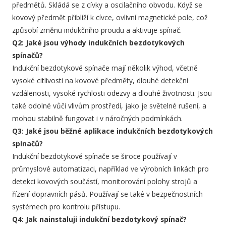
předmětů. Skládá se z cívky a oscilačního obvodu. Když se
kovový předmět přiblíží k cívce, ovlivní magnetické pole, což
způsobí změnu indukčního proudu a aktivuje spínač.
Q2: Jaké jsou výhody indukčních bezdotykových
spínačů?
Indukční bezdotykové spínače mají několik výhod, včetně
vysoké citlivosti na kovové předměty, dlouhé detekční
vzdálenosti, vysoké rychlosti odezvy a dlouhé životnosti. Jsou
také odolné vůči vlivům prostředí, jako je světelné rušení, a
mohou stabilně fungovat i v náročných podmínkách.
Q3: Jaké jsou běžné aplikace indukčních bezdotykových
spínačů?
Indukční bezdotykové spínače se široce používají v
průmyslové automatizaci, například ve výrobních linkách pro
detekci kovových součástí, monitorování polohy strojů a
řízení dopravních pásů. Používají se také v bezpečnostních
systémech pro kontrolu přístupu.
Q4: Jak nainstaluji indukční bezdotykový spínač?