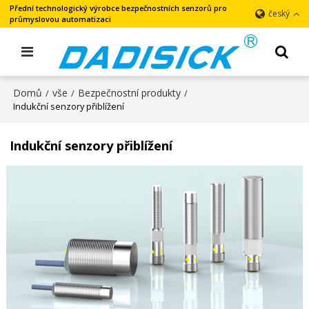
Přední technologický výrobce bezpečnostních senzorů pro
český
průmyslovou automatizaci
Domů
vše
Bezpečnostní produkty
/
/
/
Indukční senzory přiblížení
Indukční senzory přiblížení