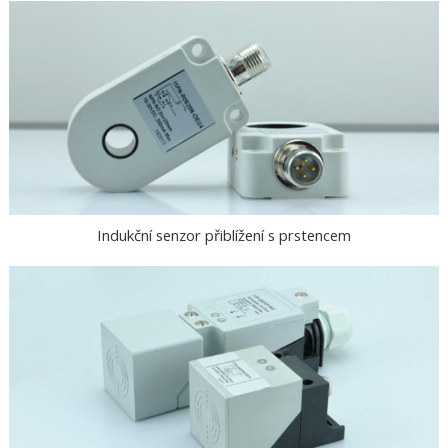
Indukční senzor přiblížení s prstencem