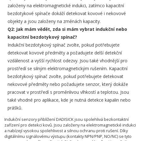
založeny na elektromagnetické indukci, zatímco kapacitní
bezdotykové spínače dokáží detekovat kovové i nekovové
objekty a jsou založeny na změnách kapacity.
Q2: Jak mám vědět, zda si mám vybrat indukční nebo
kapacitní bezdotykový spínač?
Indukční bezdotykový spínač zvolte, pokud potřebujete
detekovat kovové předměty a požadujete delší detekční
vzdálenost a vyšší rychlost odezvy. Jsou také vhodnější pro
prostředí se silným elektromagnetickým rušením. Kapacitní
bezdotykový spínač zvolte, pokud potřebujete detekovat
nekovové předměty nebo požadujete senzor, který dokáže
pracovat v prostředí s proměnlivou vlhkostí a teplotou. Jsou
také vhodné pro aplikace, kde je nutná detekce kapalin nebo
prášků.
Indukční senzory přiblížení DADISICK jsou spolehlivá bezkontaktní
zařízení pro detekci kovů. Jsou založeny na elektromagnetické indukci
a nabízejí vysokou spolehlivost a silnou ochranu proti rušení. Díky
digitálnímu signálovému výstupu (kontakty NPN/PNP, NO/NC) se tyto