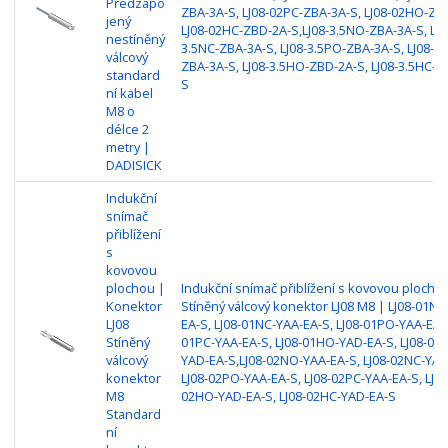
Předzapo
ZBA-3A-S, LJ08-02PC-ZBA-3A-S, LJ08-02HO-ZB
jený
LJ08-02HC-ZBD-2A-S,LJ08-3.5NO-ZBA-3A-S, LJ0
nestíněný
3.5NC-ZBA-3A-S, LJ08-3.5PO-ZBA-3A-S, LJ08-3.
válcový
ZBA-3A-S, LJ08-3.5HO-ZBD-2A-S, LJ08-3.5HC-Z
standard
S
ní kabel
M8 o
délce 2
metry |
DADISICK
Indukční
snímač
přiblížení
s
kovovou
plochou |
Indukční snímač přiblížení s kovovou plocho
Konektor
Stíněný válcový konektor LJ08 M8 | LJ08-01N
LJ08
EA-S, LJ08-01NC-YAA-EA-S, LJ08-01PO-YAA-EA-S
Stíněný
01PC-YAA-EA-S, LJ08-01HO-YAD-EA-S, LJ08-01
válcový
YAD-EA-S,LJ08-02NO-YAA-EA-S, LJ08-02NC-YAA
konektor
LJ08-02PO-YAA-EA-S, LJ08-02PC-YAA-EA-S, LJ08
M8
02HO-YAD-EA-S, LJ08-02HC-YAD-EA-S
Standard
ní