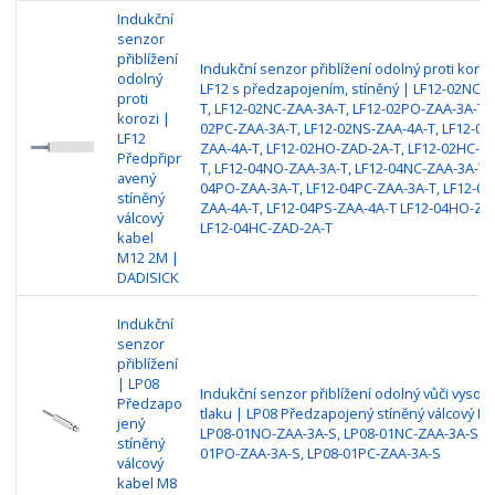
Indukční
senzor
přiblížení
Indukční senzor přiblížení odolný proti koroz
odolný
LF12 s předzapojením, stíněný | LF12-02NO-
proti
T, LF12-02NC-ZAA-3A-T, LF12-02PO-ZAA-3A-T, 
korozi |
02PC-ZAA-3A-T, LF12-02NS-ZAA-4A-T, LF12-02
LF12
ZAA-4A-T, LF12-02HO-ZAD-2A-T, LF12-02HC-Z
Předpřipr
T, LF12-04NO-ZAA-3A-T, LF12-04NC-ZAA-3A-T, 
avený
04PO-ZAA-3A-T, LF12-04PC-ZAA-3A-T, LF12-04
stíněný
ZAA-4A-T, LF12-04PS-ZAA-4A-T LF12-04HO-ZA
válcový
LF12-04HC-ZAD-2A-T
kabel
M12 2M |
DADISICK
Indukční
senzor
přiblížení
| LP08
Indukční senzor přiblížení odolný vůči vyso
Předzapo
tlaku | LP08 Předzapojený stíněný válcový M8
jený
LP08-01NO-ZAA-3A-S, LP08-01NC-ZAA-3A-S, L
stíněný
01PO-ZAA-3A-S, LP08-01PC-ZAA-3A-S
válcový
kabel M8