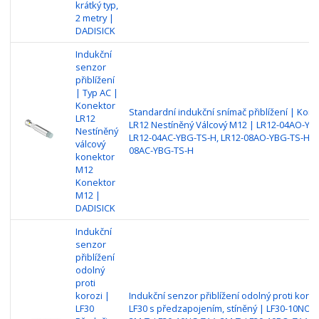
krátký typ,
2 metry |
DADISICK
Indukční
senzor
přiblížení
| Typ AC |
Konektor
Standardní indukční snímač přiblížení | Kon
LR12
LR12 Nestíněný Válcový M12 | LR12-04AO-YB
Nestíněný
LR12-04AC-YBG-TS-H, LR12-08AO-YBG-TS-H, L
válcový
08AC-YBG-TS-H
konektor
M12
Konektor
M12 |
DADISICK
Indukční
senzor
přiblížení
odolný
proti
korozi |
Indukční senzor přiblížení odolný proti koroz
LF30
LF30 s předzapojením, stíněný | LF30-10NO-