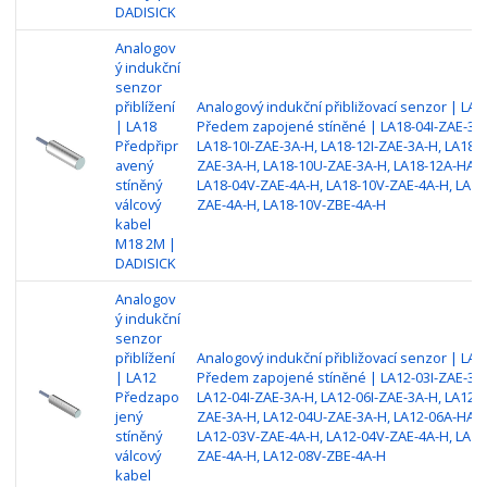
DADISICK
Analogov
ý indukční
senzor
přiblížení
Analogový indukční přibližovací senzor | LA1
| LA18
Předem zapojené stíněné | LA18-04I-ZAE-3A-
Předpřipr
LA18-10I-ZAE-3A-H, LA18-12I-ZAE-3A-H, LA18-
avený
ZAE-3A-H, LA18-10U-ZAE-3A-H, LA18-12A-HAE
stíněný
LA18-04V-ZAE-4A-H, LA18-10V-ZAE-4A-H, LA18
válcový
ZAE-4A-H, LA18-10V-ZBE-4A-H
kabel
M18 2M |
DADISICK
Analogov
ý indukční
senzor
přiblížení
Analogový indukční přibližovací senzor | LA1
| LA12
Předem zapojené stíněné | LA12-03I-ZAE-3A-
Předzapo
LA12-04I-ZAE-3A-H, LA12-06I-ZAE-3A-H, LA12-
jený
ZAE-3A-H, LA12-04U-ZAE-3A-H, LA12-06A-HAE-
stíněný
LA12-03V-ZAE-4A-H, LA12-04V-ZAE-4A-H, LA12
válcový
ZAE-4A-H, LA12-08V-ZBE-4A-H
kabel