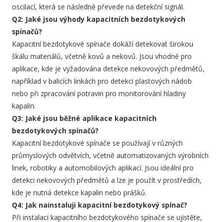
oscilací, která se následně převede na detekční signál.
Q2: Jaké jsou výhody kapacitních bezdotykových
spínačů?
Kapacitní bezdotykové spínače dokáží detekovat širokou
škálu materiálů, včetně kovů a nekovů. Jsou vhodné pro
aplikace, kde je vyžadována detekce nekovových předmětů,
například v balicích linkách pro detekci plastových nádob
nebo při zpracování potravin pro monitorování hladiny
kapalin.
Q3: Jaké jsou běžné aplikace kapacitních
bezdotykových spínačů?
Kapacitní bezdotykové spínače se používají v různých
průmyslových odvětvích, včetně automatizovaných výrobních
linek, robotiky a automobilových aplikací. Jsou ideální pro
detekci nekovových předmětů a lze je použít v prostředích,
kde je nutná detekce kapalin nebo prášků.
Q4: Jak nainstaluji kapacitní bezdotykový spínač?
Při instalaci kapacitního bezdotykového spínače se ujistěte,