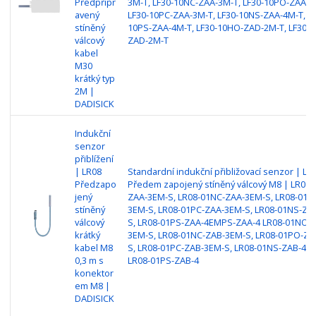
Předpřipr
3M-T, LF30-10NC-ZAA-3M-T, LF30-10PO-ZAA-3
avený
LF30-10PC-ZAA-3M-T, LF30-10NS-ZAA-4M-T, LF
stíněný
10PS-ZAA-4M-T, LF30-10HO-ZAD-2M-T, LF30-1
válcový
ZAD-2M-T
kabel
M30
krátký typ
2M |
DADISICK
Indukční
senzor
přiblížení
| LR08
Standardní indukční přibližovací senzor | LR
Předzapo
Předem zapojený stíněný válcový M8 | LR08
jený
ZAA-3EM-S, LR08-01NC-ZAA-3EM-S, LR08-01P
stíněný
3EM-S, LR08-01PC-ZAA-3EM-S, LR08-01NS-ZA
válcový
S, LR08-01PS-ZAA-4EMPS-ZAA-4 LR08-01NO-
krátký
3EM-S, LR08-01NC-ZAB-3EM-S, LR08-01PO-ZA
kabel M8
S, LR08-01PC-ZAB-3EM-S, LR08-01NS-ZAB-4EM
0,3 m s
LR08-01PS-ZAB-4
konektor
em M8 |
DADISICK