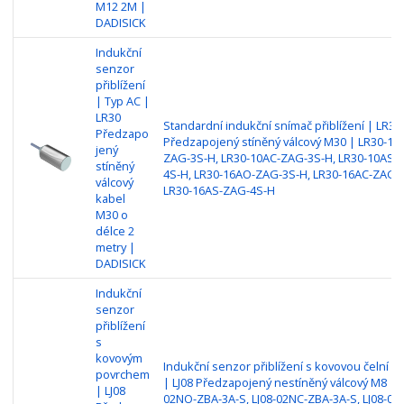
M12 2M |
DADISICK
Indukční
senzor
přiblížení
| Typ AC |
LR30
Standardní indukční snímač přiblížení | LR30
Předzapo
Předzapojený stíněný válcový M30 | LR30-10
jený
ZAG-3S-H, LR30-10AC-ZAG-3S-H, LR30-10AS-
stíněný
4S-H, LR30-16AO-ZAG-3S-H, LR30-16AC-ZAG-3
válcový
LR30-16AS-ZAG-4S-H
kabel
M30 o
délce 2
metry |
DADISICK
Indukční
senzor
přiblížení
s
kovovým
Indukční senzor přiblížení s kovovou čelní p
povrchem
| LJ08 Předzapojený nestíněný válcový M8 | L
| LJ08
02NO-ZBA-3A-S, LJ08-02NC-ZBA-3A-S, LJ08-02