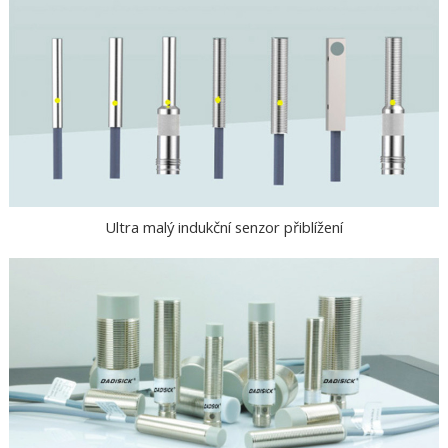
Ultra malý indukční senzor přiblížení