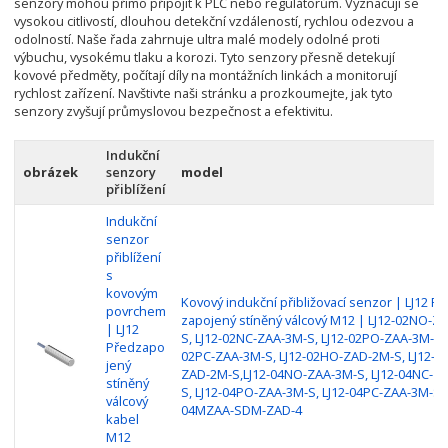
senzory mohou přímo připojit k PLC nebo regulátorům. Vyznačují se
vysokou citlivostí, dlouhou detekční vzdáleností, rychlou odezvou a
odolností. Naše řada zahrnuje ultra malé modely odolné proti
výbuchu, vysokému tlaku a korozi. Tyto senzory přesně detekují
kovové předměty, počítají díly na montážních linkách a monitorují
rychlost zařízení. Navštivte naši stránku a prozkoumejte, jak tyto
senzory zvyšují průmyslovou bezpečnost a efektivitu.
Indukční
obrázek
senzory
model
přiblížení
Indukční
senzor
přiblížení
s
kovovým
Kovový indukční přibližovací senzor | LJ12 
povrchem
zapojený stíněný válcový M12 | LJ12-02NO-Z
| LJ12
S, LJ12-02NC-ZAA-3M-S, LJ12-02PO-ZAA-3M-S, 
Předzapo
02PC-ZAA-3M-S, LJ12-02HO-ZAD-2M-S, LJ12-0
jený
ZAD-2M-S,LJ12-04NO-ZAA-3M-S, LJ12-04NC-Z
stíněný
S, LJ12-04PO-ZAA-3M-S, LJ12-04PC-ZAA-3M-S, 
válcový
04MZAA-SDM-ZAD-4
kabel
M12