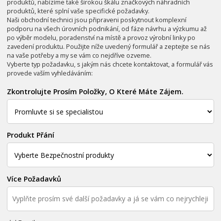
produktů, nabízíme také širokou škálu značkových náhradních
produktů, které splní vaše specifické požadavky.
Naši obchodní technici jsou připraveni poskytnout komplexní
podporu na všech úrovních podnikání, od fáze návrhu a výzkumu až
po výběr modelu, poradenství na místě a provoz výrobní linky po
zavedení produktu. Použijte níže uvedený formulář a zeptejte se nás
na vaše potřeby a my se vám co nejdříve ozveme.
Vyberte typ požadavku, s jakým nás chcete kontaktovat, a formulář vás
provede vaším vyhledáváním:
Zkontrolujte Prosím Položky, O Které Máte Zájem.
Produkt Přání
Více Požadavků