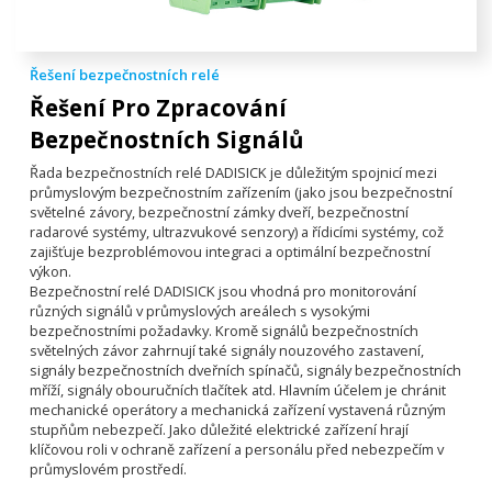
Řešení bezpečnostních relé
Řešení Pro Zpracování
Bezpečnostních Signálů
Řada bezpečnostních relé DADISICK je důležitým spojnicí mezi
průmyslovým bezpečnostním zařízením (jako jsou bezpečnostní
světelné závory, bezpečnostní zámky dveří, bezpečnostní
radarové systémy, ultrazvukové senzory) a řídicími systémy, což
zajišťuje bezproblémovou integraci a optimální bezpečnostní
výkon.
Bezpečnostní relé DADISICK jsou vhodná pro monitorování
různých signálů v průmyslových areálech s vysokými
bezpečnostními požadavky. Kromě signálů bezpečnostních
světelných závor zahrnují také signály nouzového zastavení,
signály bezpečnostních dveřních spínačů, signály bezpečnostních
mříží, signály obouručních tlačítek atd. Hlavním účelem je chránit
mechanické operátory a mechanická zařízení vystavená různým
stupňům nebezpečí. Jako důležité elektrické zařízení hrají
klíčovou roli v ochraně zařízení a personálu před nebezpečím v
průmyslovém prostředí.