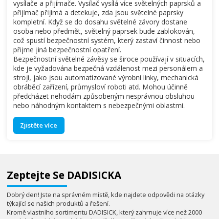
vysílače a přijímače. Vysílač vysílá více světelných paprsků a
přijímač přijímá a detekuje, zda jsou světelné paprsky
kompletní. Když se do dosahu světelné závory dostane
osoba nebo předmět, světelný paprsek bude zablokován,
což spustí bezpečnostní systém, který zastaví činnost nebo
přijme jiná bezpečnostní opatření.
Bezpečnostní světelné závěsy se široce používají v situacích,
kde je vyžadována bezpečná vzdálenost mezi personálem a
stroji, jako jsou automatizované výrobní linky, mechanická
obráběcí zařízení, průmysloví roboti atd. Mohou účinně
předcházet nehodám způsobeným nesprávnou obsluhou
nebo náhodným kontaktem s nebezpečnými oblastmi.
Zjistěte více
Zeptejte Se DADISICKA
Dobrý den! Jste na správném místě, kde najdete odpovědi na otázky
týkající se našich produktů a řešení.
Kromě vlastního sortimentu DADISICK, který zahrnuje více než 2000