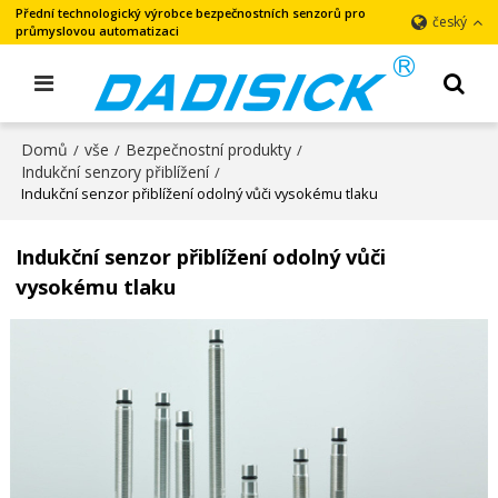
Přední technologický výrobce bezpečnostních senzorů pro
český
průmyslovou automatizaci
Domů
vše
Bezpečnostní produkty
/
/
/
Indukční senzory přiblížení
/
Indukční senzor přiblížení odolný vůči vysokému tlaku
Indukční senzor přiblížení odolný vůči
vysokému tlaku