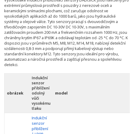
extrémní průmyslová prostředí s pouzdry z nerezové oceli a
keramickými snímacími plochami, což zaručuje odolnost ve
vysokotlakých aplikacích až do 1000 barů, jako jsou hydraulické
systémy a olejové válce. Tyto senzory pracují s dvouvodičovým a
třívodičovým zapojením DC 10-30V DC 10-30V, s maximálním
zatěžovacím proudem 200 mA a frekvenčním rozsahem 1000 Hz, jsou
chráněny krytím IP67 a IP69K a odolávají teplotám od -25 °C do 70 °C. K
dispozici jsou v průměrech M5, M8, M12, M14, M18, nabízejí detekční
vzdálenosti 0,8-3 mm a podporují přímý kabelový výstup nebo
standardní konektory M12. Tyto senzory jsou ideální pro výrobu,
automatizaci a náročná prostředí a zajišťují přesnou a spolehlivou
detekci.
Indukční
senzor
přiblížení
obrázek
odolný
model
vůči
vysokému
tlaku
Indukční
senzor
přiblížení
| LP08