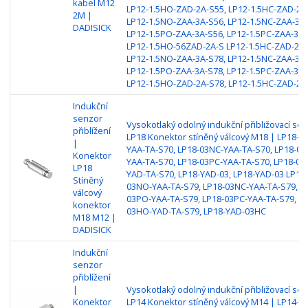
kabel M12
LP12-1.5HO-ZAD-2A-S55, LP12-1.5HC-ZAD-2A
2M |
LP12-1.5NO-ZAA-3A-S56, LP12-1.5NC-ZAA-3A-
DADISICK
LP12-1.5PO-ZAA-3A-S56, LP12-1.5PC-ZAA-3A-
LP12-1.5HO-56ZAD-2A-S LP12-1.5HC-ZAD-2A-
LP12-1.5NO-ZAA-3A-S78, LP12-1.5NC-ZAA-3A-
LP12-1.5PO-ZAA-3A-S78, LP12-1.5PC-ZAA-3A
LP12-1.5HO-ZAD-2A-S78, LP12-1.5HC-ZAD-2A
Indukční
senzor
Vysokotlaký odolný indukční přibližovací sen
přiblížení
LP18 Konektor stíněný válcový M18 | LP18-0
|
YAA-TA-S70, LP18-03NC-YAA-TA-S70, LP18-03
Konektor
YAA-TA-S70, LP18-03PC-YAA-TA-S70, LP18-03
LP18
YAD-TA-S70, LP18-YAD-03, LP18-YAD-03 LP18-
Stíněný
03NO-YAA-TA-S79, LP18-03NC-YAA-TA-S79, L
válcový
03PO-YAA-TA-S79, LP18-03PC-YAA-TA-S79, LP
konektor
03HO-YAD-TA-S79, LP18-YAD-03HC
M18 M12 |
DADISICK
Indukční
senzor
přiblížení
|
Vysokotlaký odolný indukční přibližovací sen
Konektor
LP14 Konektor stíněný válcový M14 | LP14-0