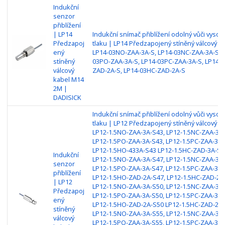
Indukční
senzor
přiblížení
| LP14
Indukční snímač přiblížení odolný vůči vyso
Předzapoj
tlaku | LP14 Předzapojený stíněný válcový M
ený
LP14-03NO-ZAA-3A-S, LP14-03NC-ZAA-3A-S, L
stíněný
03PO-ZAA-3A-S, LP14-03PC-ZAA-3A-S, LP14-
válcový
ZAD-2A-S, LP14-03HC-ZAD-2A-S
kabel M14
2M |
DADISICK
Indukční snímač přiblížení odolný vůči vyso
tlaku | LP12 Předzapojený stíněný válcový M
LP12-1.5NO-ZAA-3A-S43, LP12-1.5NC-ZAA-3A-
LP12-1.5PO-ZAA-3A-S43, LP12-1.5PC-ZAA-3A-
LP12-1.5HO-433A-S43 LP12-1.5HC-ZAD-3A-S4
Indukční
LP12-1.5NO-ZAA-3A-S47, LP12-1.5NC-ZAA-3A-
senzor
LP12-1.5PO-ZAA-3A-S47, LP12-1.5PC-ZAA-3A-
přiblížení
LP12-1.5HO-ZAD-2A-S47, LP12-1.5HC-ZAD-2A
| LP12
LP12-1.5NO-ZAA-3A-S50, LP12-1.5NC-ZAA-3A-
Předzapoj
LP12-1.5PO-ZAA-3A-S50, LP12-1.5PC-ZAA-3A-
ený
LP12-1.5HO-ZAD-2A-S50 LP12-1.5HC-ZAD-2A-
stíněný
LP12-1.5NO-ZAA-3A-S55, LP12-1.5NC-ZAA-3A-
válcový
LP12-1.5PO-ZAA-3A-S55, LP12-1.5PC-ZAA-3A