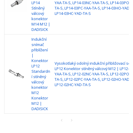
LP14
YAA-TA-S, LP14-03NC-YAA-TA-S, LP14-03PO-Y
Stíněný
TA-S, LP14-03PC-YAA-TA-S, LP14-03HO-YAD-T
válcový
LP14-03HC-YAD-TA-S
konektor
M14 M12 |
DADISICK
Indukční
snímač
přiblížení
|
Konektor
Vysokotlaký odolný indukční přibližovací sen
LP12
LP12 Konektor stíněný válcový M12 | LP12-0
Standardn
YAA-TA-S, LP12-02NC-YAA-TA-S, LP12-02PO-Y
í stíněný
TA-S, LP12-02PC-YAA-TA-S, LP12-02HO-YAD-T
válcový
LP12-02HC-YAD-TA-S
konektor
M12
Konektor
M12 |
DADISICK