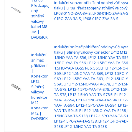
Indukční senzor přiblížení odolný vůči vys
Předzapoj
tlaku | LP08 Předzapojený stíněný válcový M
ený
LP08-01NO-ZAA-3A-S, LP08-01NC-ZAA-3A-S, L
stíněný
01PO-ZAA-3A-S, LP08-01PC-ZAA-3A-S
válcový
kabel M8
2M |
DADISICK
Indukční snímač přiblížení odolný vůči vyso
tlaku | Stíněný válcový konektor LP12 M12 | 
Indukční
1.5NO-YAA-TA-S56, LP12-1.5NC-YAA-TA-S56, 
snímač
1.5PO-YAA-TA-S56, LP12-1.5PC-YAA-TA-S56, L
přiblížení
1.5HO-YAD-TA-S51-56, 56.5LP LP12-1.5NO-YA
|
S69, LP12-1.5NC-YAA-TA-S69, LP12-1.5PO-YAA
Konektor
S69, LP12-1.5PC-YAA-TA-S69, LP12-1.5HO-YA
LP12
S69,5LP LP12-1.5NO-YAA-TA-S78, LP12-1.5NC
Stíněný
TA-S78, LP12-1.5PO-YAA-TA-S78, LP12-1.5PC-
válcový
TA-S78, LP12-1.5HO-YAD-TA-S78.5LP LP12-1.
konektor
YAA-TA-S94, LP12-1.5NC-YAA-TA-S94, LP12-1.
M12
YAA-TA-S94, LP12-1.5PC-YAA-TA-S94, LP12-1.
Konektor
YAD-TA-S94.5LP LP12-1.5NO-YAA-TA-S138, LP
M12 |
1.5NC-YAA-TA-S138, LP12-1.5PO-YAA-TA-S138
DADISICK
LP12-1.5PC-YAA-TA-S138, LP12-1.5HO-YAD-TA
S138 LP12-1.5HC-YAD-TA-S138