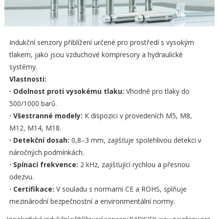
Indukční senzory přiblížení určené pro prostředí s vysokým
tlakem, jako jsou vzduchové kompresory a hydraulické
systémy.
Vlastnosti:
· Odolnost proti vysokému tlaku:
Vhodné pro tlaky do
500/1000 barů.
· Všestranné modely:
K dispozici v provedeních M5, M8,
M12, M14, M18.
· Detekční dosah:
0,8–3 mm, zajišťuje spolehlivou detekci v
náročných podmínkách.
· Spínací frekvence:
2 kHz, zajišťující rychlou a přesnou
odezvu.
· Certifikace:
V souladu s normami CE a ROHS, splňuje
mezinárodní bezpečnostní a environmentální normy.
Vysokotlaké indukční přiblížovací senzory DADISICK jsou navrženy pro