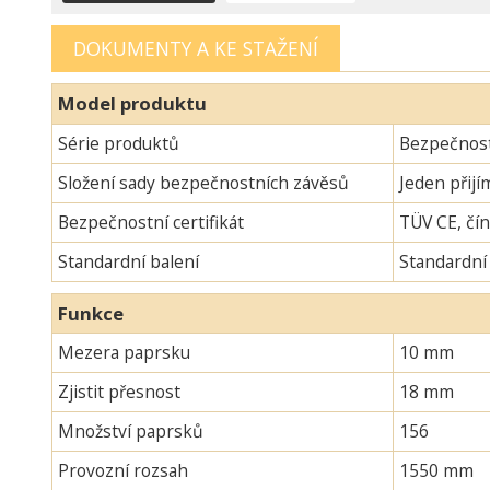
DOKUMENTY A KE STAŽENÍ
Model produktu
Série produktů
Bezpečnost
Složení sady bezpečnostních závěsů
Jeden přijí
Bezpečnostní certifikát
TÜV CE, čín
Standardní balení
Standardní
Funkce
Mezera paprsku
10 mm
Zjistit přesnost
18 mm
Množství paprsků
156
Provozní rozsah
1550 mm