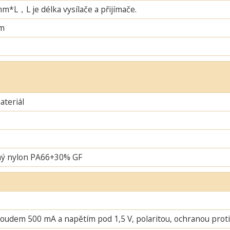
L，L je délka vysílače a přijímače.
m
teriál
ný nylon PA66+30% GF
oudem 500 mA a napětím pod 1,5 V, polaritou, ochranou proti 