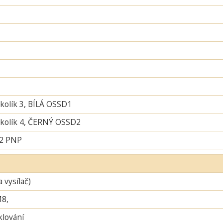
 kolík 3, BÍLÁ OSSD1
í kolík 4, ČERNÝ OSSD2
 2 PNP
a vysílač)
M8,
lování