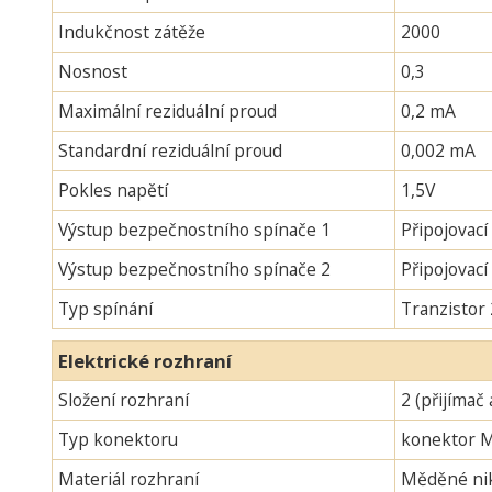
Indukčnost zátěže
2000
Nosnost
0,3
Maximální reziduální proud
0,2 mA
Standardní reziduální proud
0,002 mA
Pokles napětí
1,5V
Výstup bezpečnostního spínače 1
Připojovací
Výstup bezpečnostního spínače 2
Připojovac
Typ spínání
Tranzistor
Elektrické rozhraní
Složení rozhraní
2 (přijímač 
Typ konektoru
konektor 
Materiál rozhraní
Měděné nik