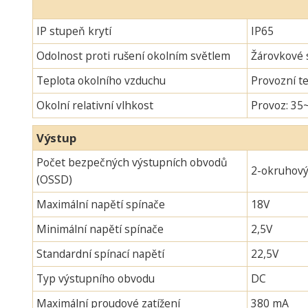
IP stupeň krytí
IP65
Odolnost proti rušení okolním světlem
Žárovkové s
Teplota okolního vzduchu
Provozní te
Okolní relativní vlhkost
Provoz: 35
Výstup
Počet bezpečných výstupních obvodů
2-okruhov
(OSSD)
Maximální napětí spínače
18V
Minimální napětí spínače
2,5V
Standardní spínací napětí
22,5V
Typ výstupního obvodu
DC
Maximální proudové zatížení
380 mA