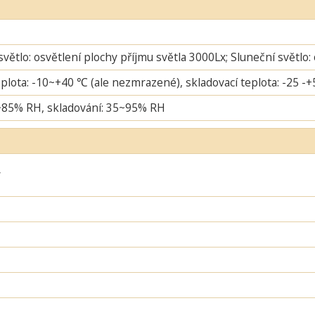
větlo: osvětlení plochy příjmu světla 3000Lx; Sluneční světlo:
plota: -10~+40 ℃ (ale nezmrazené), skladovací teplota: -25 -
~85% RH, skladování: 35~95% RH
ý