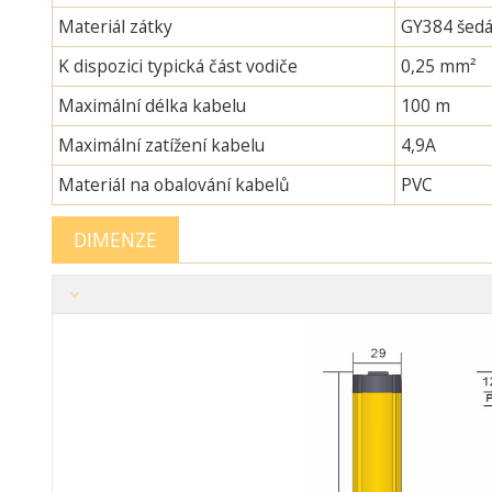
Materiál zátky
GY384 šedá
K dispozici typická část vodiče
0,25 mm²
Maximální délka kabelu
100 m
Maximální zatížení kabelu
4,9A
Materiál na obalování kabelů
PVC
DIMENZE