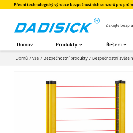
Přední technologický výrobce bezpečnostních senzorů pro prů
Získejte bezpl
Domov
Produkty
Řešení
Domů
/
vše
/
Bezpečnostní produkty
/
Bezpečnostní světel