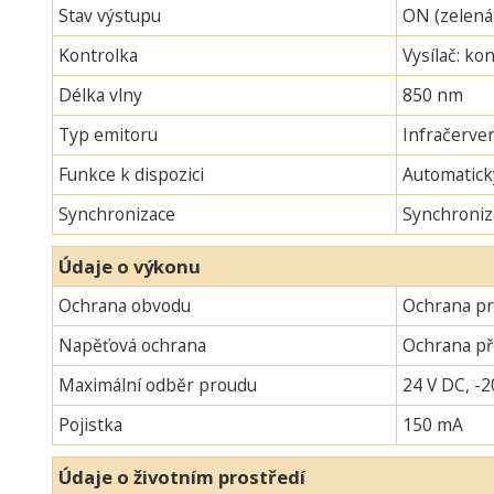
Stav výstupu
ON (zelená
Kontrolka
Vysílač: ko
Délka vlny
850 nm
Typ emitoru
Infračerven
Funkce k dispozici
Automatick
Synchronizace
Synchroniz
Údaje o výkonu
Ochrana obvodu
Ochrana pr
Napěťová ochrana
Ochrana p
Maximální odběr proudu
24 V DC, -2
Pojistka
150 mA
Údaje o životním prostředí