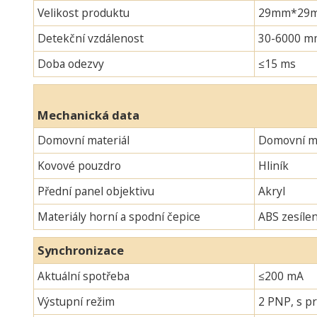
Velikost produktu
29mm*29mm*
Detekční vzdálenost
30-6000 m
Doba odezvy
≤15 ms
Mechanická data
Domovní materiál
Domovní ma
Kovové pouzdro
Hliník
Přední panel objektivu
Akryl
Materiály horní a spodní čepice
ABS zesíle
Synchronizace
Aktuální spotřeba
≤200 mA
Výstupní režim
2 PNP, s pr