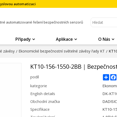
myslovou automatizaci
atné automatizované řešení bezpečnostních senzorů
Případy
Aplikace
O Nás
KT1
né závěsy
/
Ekonomické bezpečnostní světelné závěsy řady KT
/
KT10-156-1550-2BB｜Bezpečnost
Sha
podíl
kategorie
Ekonomi
English details
DK-KT1
Obchodní značka
DADISI
Specifikace
KT10-1