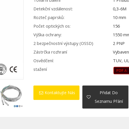
Tovární balení
1 Příslu
Detekční vzdálenost:
0,3-6M
Rozteč paprsků:
10 mm
Počet optických os:
156
Výška ochrany:
1550 m
2 bezpečnostní výstupy (OSSD)
2 PNP
Zástrčka rozhraní
Vybaven
Osvědčení:
TUV, UL
stažení
Kontaktujte Nás
Přidat Do
Seznamu Přání