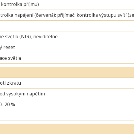
 kontrolka příjmu)
ntrolka napájení (červená); přijímač: kontrolka výstupu svítí (
é světlo (NIR), neviditelné
ý reset
ace světla
oti zkratu
řed vysokým napětím
0...20 %