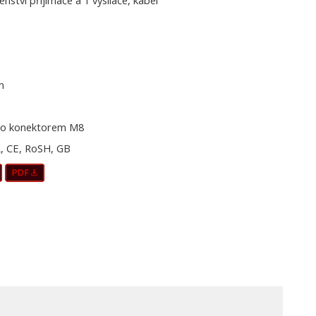
šenství přijímače a 1 vysílače, kabel
m
o konektorem M8
, CE, RoSH, GB