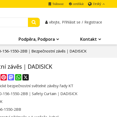
český
Stáhnout
certifikát
vítejte,
Přihlásit se
/
Registrace
Podpěra, Podpora
Kontakt
0-156-1550-2BB｜Bezpečnostní závěs｜DADISICK
ní závěs｜DADISICK
re
Facebook
Pinterest
Mastodon
WhatsApp
X
cké bezpečnostní světelné závěsy řady KT
0-156-1550-2BB｜Safety Curtain｜DADISICK
CK
56-1550-2BB