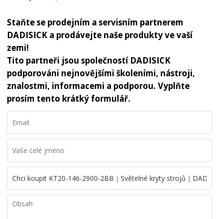
Staňte se prodejním a servisním partnerem
DADISICK a prodávejte naše produkty ve vaší
zemi!
Tito partneři jsou společností DADISICK
podporováni nejnovějšími školeními, nástroji,
znalostmi, informacemi a podporou. Vyplňte
prosím tento krátký formulář.