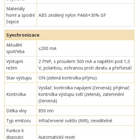
Materiály
horní a spodní
ABS zesílený nylon PA66+30% GF
čepice
Synchronizace
Aktuální
≤200 mA
spotřeba
Výstupní
2 PNP, s proudem 500 mA a napětím pod 1,5
režim
V, polaritou, ochranou proti zkratu a přeříznutí
Stav výstupu
ON (zelená kontrolka příjmu)
Vysílač: kontrolka napájení (červená); přijímač:
Kontrolka
kontrolka výstupu svítí (zelená), zatemnění
(červená)
Délka vlny
850 nm
Typ emitoru
Infračervené světlo (NIR), neviditelné
Funkce k
dispozici
Automatický reset