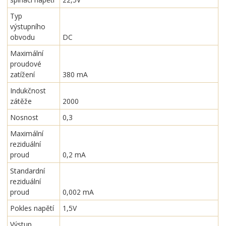
Typ
výstupního
obvodu
DC
Maximální
proudové
zatížení
380 mA
Indukčnost
zátěže
2000
Nosnost
0,3
Maximální
reziduální
proud
0,2 mA
Standardní
reziduální
proud
0,002 mA
Pokles napětí
1,5V
Výstup