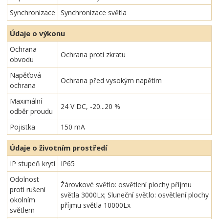
Synchronizace
Synchronizace světla
Údaje o výkonu
Ochrana
Ochrana proti zkratu
obvodu
Napěťová
Ochrana před vysokým napětím
ochrana
Maximální
24 V DC, -20...20 %
odběr proudu
Pojistka
150 mA
Údaje o životním prostředí
IP stupeň krytí
IP65
Odolnost
Žárovkové světlo: osvětlení plochy příjmu
proti rušení
světla 3000Lx; Sluneční světlo: osvětlení plochy
okolním
příjmu světla 10000Lx
světlem