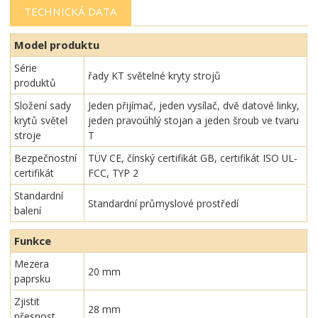
TECHNICKÁ DATA
Model produktu
Série
řady KT světelné kryty strojů
produktů
Složení sady
Jeden přijímač, jeden vysílač, dvě datové linky,
krytů světel
jeden pravoúhlý stojan a jeden šroub ve tvaru
stroje
T
Bezpečnostní
TÜV CE, čínský certifikát GB, certifikát ISO UL-
certifikát
FCC, TYP 2
Standardní
Standardní průmyslové prostředí
balení
Funkce
Mezera
20 mm
paprsku
Zjistit
28 mm
přesnost