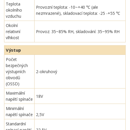
Teplota
Provozní teplota: -10~+40 ℃ (ale
okolního
nezmrazené), skladovací teplota: -25 -+55 ℃
vzduchu
Okolní
relativní
Provoz: 35~85% RH, skladování: 35~95% RH
vlhkost
Výstup
Počet
bezpečných
výstupních
2-okruhový
obvodů
(OSSD)
Maximální
18V
napětí spínače
Minimální
napětí spínače
2,5V
Standardní
spínací napětí
22,5V