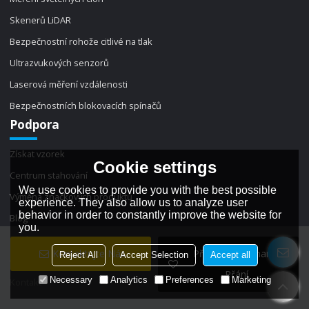
Skenerů LiDAR
Bezpečnostní rohože citlivé na tlak
Ultrazvukových senzorů
Laserová měření vzdálenosti
Bezpečnostních blokovacích spínačů
Podpora
Získat vzorek
Cookie settings
Centrum stahování
We use cookies to provide you with the best possible
Výměna značkových produktů
experience. They also allow us to analyze user
behavior in order to constantly improve the website for
Blog
you.
Zprávy
Kontaktujte Nás
Přidat Do Seznamu
Reject All
Accept Selection
Accept all
Často kladené otázky
Přání
Necessary
Analytics
Preferences
Marketing
Kontakt