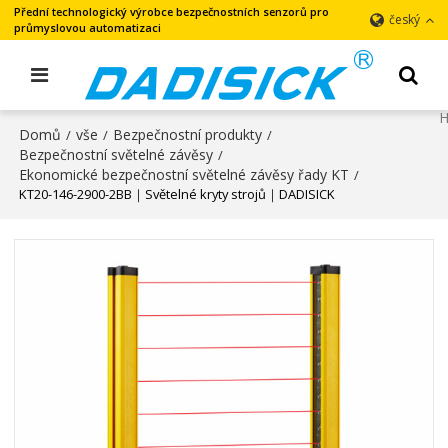
Přední technologický výrobce bezpečnostních senzorů pro
český
průmyslovou automatizaci
Domů
vše
Bezpečnostní produkty
/
/
/
Bezpečnostní světelné závěsy
/
Ekonomické bezpečnostní světelné závěsy řady KT
/
KT20-146-2900-2BB｜Světelné kryty strojů｜DADISICK