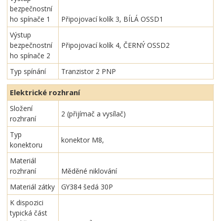
bezpečnostní
ho spínače 1
Připojovací kolík 3, BÍLÁ OSSD1
Výstup
bezpečnostní
Připojovací kolík 4, ČERNÝ OSSD2
ho spínače 2
Typ spínání
Tranzistor 2 PNP
Elektrické rozhraní
Složení
2 (přijímač a vysílač)
rozhraní
Typ
konektor M8,
konektoru
Materiál
rozhraní
Měděné niklování
Materiál zátky
GY384 šedá 30P
K dispozici
typická část