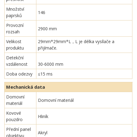
Množství
146
paprsků
Provozní
2900 mm
rozsah
Velikost
29mm*29mm*L，L je délka vysílače a
produktu
přijímače.
Detekční
vzdálenost
30-6000 mm
Doba odezvy
≤15 ms
Mechanická data
Domovní
Domovní materiál
materiál
Kovové
Hliník
pouzdro
Přední panel
Akryl
objektivu