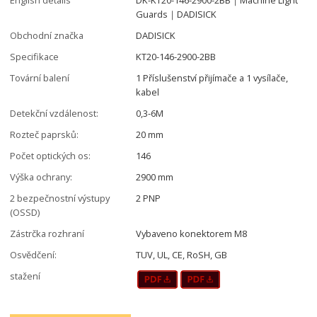
Guards｜DADISICK
Obchodní značka
DADISICK
Specifikace
KT20-146-2900-2BB
Tovární balení
1 Příslušenství přijímače a 1 vysílače,
kabel
Detekční vzdálenost:
0,3-6M
Rozteč paprsků:
20 mm
Počet optických os:
146
Výška ochrany:
2900 mm
2 bezpečnostní výstupy
2 PNP
(OSSD)
Zástrčka rozhraní
Vybaveno konektorem M8
Osvědčení:
TUV, UL, CE, RoSH, GB
stažení