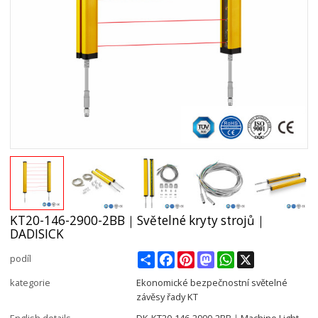
KT20-146-2900-2BB｜Světelné kryty strojů｜
DADISICK
Share
Facebook
Pinterest
Mastodon
WhatsApp
X
podíl
kategorie
Ekonomické bezpečnostní světelné
závěsy řady KT
English details
DK-KT20-146-2900-2BB｜Machine Light