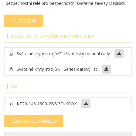
bezpečnostní relé pro bezpečnostní světelné závěsy Dadisick
KE STAŽENÍ
KATALOG ＆ UŽIVATELSKÁ PŘÍRUČKA
Světelné kryty strojů
KT
Uživatelský manuál řady
Světelné kryty strojů
KT Series-datový list
3D
KT20-146-2900-2BB
.3D-KROK
TECHNICKÉ VÝKRESY