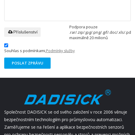
Podpora pouze
.rar/.zip/.jpg/.png/.gif/.doc/.xls/.pdf,
Příslušenství
maximálně 20 milionů
Souhlas s podmínkami,
Podmínky služby
POSLAT ZPRÁVU
Společnost DADISICK se od svého založení v roce 2006 věnuje
bezpečnostním technologiím pro průmyslovou automatizaci.
Zaměřujeme se na řešení a aplikace bezpečnostních senzorů
pro ochranu bezpečnosti personálu a strojů a prevenci možných