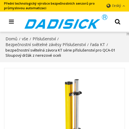
Přední technologický výrobce bezpečnostních senzorů pro
český
průmyslovou automatizaci
Domů
vše
Příslušenství
/
/
/
Bezpečnostní světelné závěsy Příslušenství
řada KT
/
/
bezpečnostní světelná závora KT série příslušenství pro QCA-01
Sloupový držák z nerezové oceli