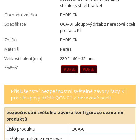
stainless steel bracket
Obchodní značka
DADISICK
Specifikace
QCA-01 Sloupový držák z nerezové oceli
pro řadu KT
Značka
DADISICK
Materiál
Nerez
Velikost balení (mm)
220 * 160 * 35 mm
stažení
Příslušenství bezpečnostní světelné závory řady KT
pro sloupový držák QCA-01 z nerezové oceli
bezpečnostní světelná závora konfigurace seznamu
produktů
Číslo produktu
QCA-01
Držák na trubku z nerezové