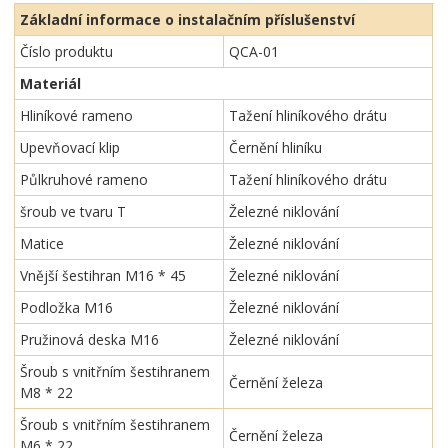
Základní informace o instalačním příslušenství
Číslo produktu
QCA-01
Materiál
Hliníkové rameno
Tažení hliníkového drátu
Upevňovací klip
Černění hliníku
Půlkruhové rameno
Tažení hliníkového drátu
šroub ve tvaru T
Železné niklování
Matice
Železné niklování
Vnější šestihran M16 * 45
Železné niklování
Podložka M16
Železné niklování
Pružinová deska M16
Železné niklování
Šroub s vnitřním šestihranem
Černění železa
M8 * 22
Šroub s vnitřním šestihranem
Černění železa
M6 * 22