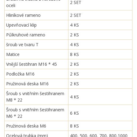
2 SET
oceli
Hliníkové rameno
2 SET
Upevňovací klip
4 KS
Půlkruhové rameno
2 KS
šroub ve tvaru T
4 KS
Matice
8 KS
Vnější šestihran M16 * 45
2 KS
Podložka M16
2 KS
Pružinová deska M16
2 KS
Šroub s vnitřním šestihranem
4 KS
M8 * 22
Šroub s vnitřním šestihranem
6 KS
M6 * 22
Pružinová deska M6
8 KS
Ocelová trubka (mm)
400, 500, 600, 700, 800,1000