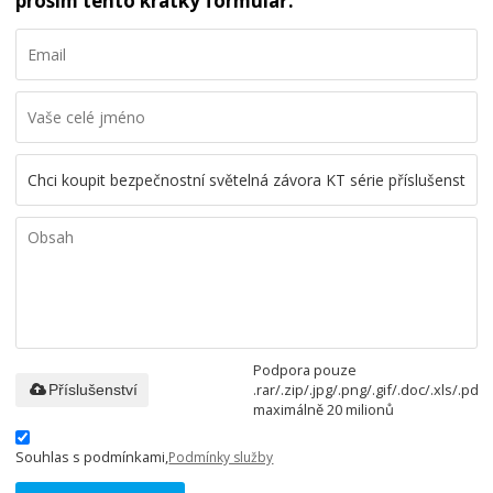
prosím tento krátký formulář.
Podpora pouze
.rar/.zip/.jpg/.png/.gif/.doc/.xls/.pdf,
Příslušenství
maximálně 20 milionů
Souhlas s podmínkami,
Podmínky služby