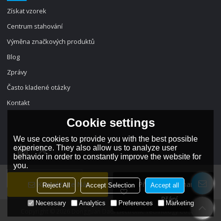
Získat vzorek
Centrum stahování
Výměna značkových produktů
Blog
Zprávy
Často kladené otázky
Kontakt
Cookie settings
We use cookies to provide you with the best possible
experience. They also allow us to analyze user
behavior in order to constantly improve the website for
you.
jazyk:
český
Kontaktujte Nás
Přidat Do Seznamu
Reject All
Accept Selection
Accept all
Přání
Necessary
Analytics
Preferences
Marketing
Copyright © 2026
Dongguan Dadi Electronic Technology Co., Ltd