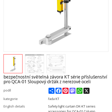
bezpečnostní světelná závora KT série příslušenství
pro QCA-01 Sloupový držák z nerezové oceli
Share
Facebook
Pinterest
Mastodon
WhatsApp
X
podíl
kategorie
řada KT
English details
Safety light curtain DK-KT series
accessories for QCA-01 Column