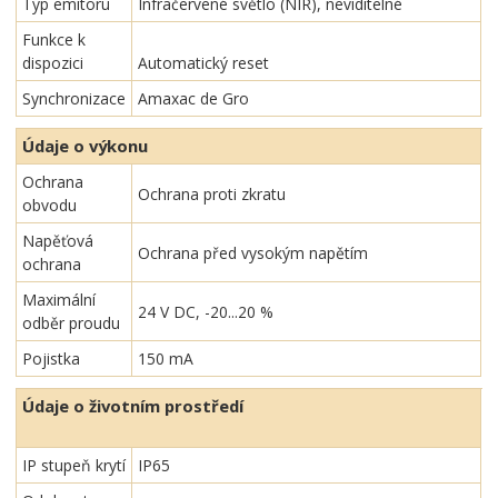
Typ emitoru
Infračervené světlo (NIR), neviditelné
Funkce k
dispozici
Automatický reset
Synchronizace
Amaxac de Gro
Údaje o výkonu
Ochrana
Ochrana proti zkratu
obvodu
Napěťová
Ochrana před vysokým napětím
ochrana
Maximální
24 V DC, -20...20 %
odběr proudu
Pojistka
150 mA
Údaje o životním prostředí
IP stupeň krytí
IP65