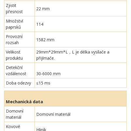
Zjistit
22 mm
přesnost
Množství
114
paprsků
Provozní
1582 mm
rozsah
Velikost
29mm*29mm*L，L je délka vysílače a
produktu
přijímače.
Detekční
vzdálenost
30-6000 mm
Doba odezvy
≤15 ms
Mechanická data
Domovní
Domovní materiál
materiál
Kovové
Hliník