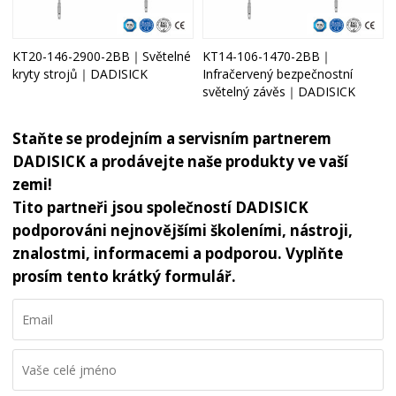
KT20-146-2900-2BB｜Světelné
KT14-106-1470-2BB｜
kryty strojů｜DADISICK
Infračervený bezpečnostní
světelný závěs｜DADISICK
Staňte se prodejním a servisním partnerem
DADISICK a prodávejte naše produkty ve vaší
zemi!
Tito partneři jsou společností DADISICK
podporováni nejnovějšími školeními, nástroji,
znalostmi, informacemi a podporou. Vyplňte
prosím tento krátký formulář.