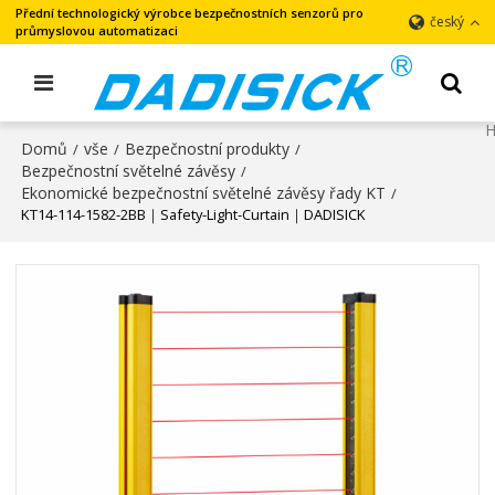
Přední technologický výrobce bezpečnostních senzorů pro
český
průmyslovou automatizaci
Domů
vše
Bezpečnostní produkty
/
/
/
Bezpečnostní světelné závěsy
/
Ekonomické bezpečnostní světelné závěsy řady KT
/
KT14-114-1582-2BB｜Safety-Light-Curtain｜DADISICK