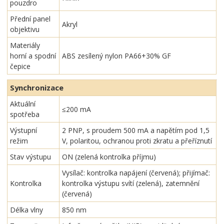
pouzdro
Přední panel
Akryl
objektivu
Materiály
horní a spodní
ABS zesílený nylon PA66+30% GF
čepice
Synchronizace
Aktuální
≤200 mA
spotřeba
Výstupní
2 PNP, s proudem 500 mA a napětím pod 1,5
režim
V, polaritou, ochranou proti zkratu a přeříznutí
Stav výstupu
ON (zelená kontrolka příjmu)
Vysílač: kontrolka napájení (červená); přijímač:
Kontrolka
kontrolka výstupu svítí (zelená), zatemnění
(červená)
Délka vlny
850 nm