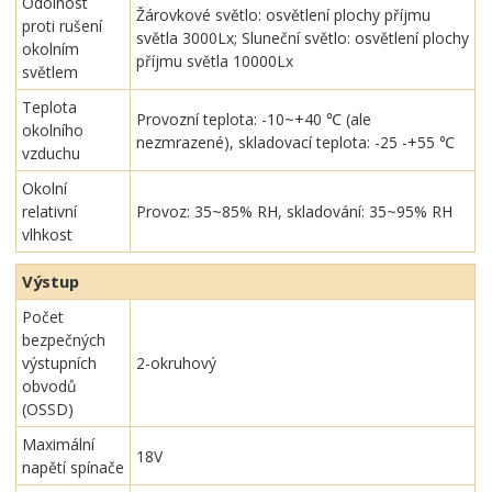
Odolnost
Žárovkové světlo: osvětlení plochy příjmu
proti rušení
světla 3000Lx; Sluneční světlo: osvětlení plochy
okolním
příjmu světla 10000Lx
světlem
Teplota
Provozní teplota: -10~+40 ℃ (ale
okolního
nezmrazené), skladovací teplota: -25 -+55 ℃
vzduchu
Okolní
relativní
Provoz: 35~85% RH, skladování: 35~95% RH
vlhkost
Výstup
Počet
bezpečných
výstupních
2-okruhový
obvodů
(OSSD)
Maximální
18V
napětí spínače