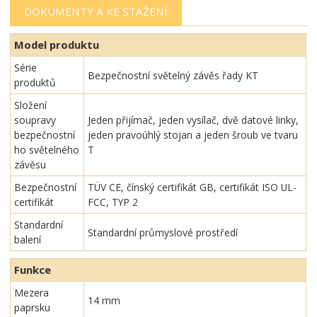
DOKUMENTY A KE STAŽENÍ
Model produktu
Série
Bezpečnostní světelný závěs řady KT
produktů
Složení
soupravy
Jeden přijímač, jeden vysílač, dvě datové linky,
bezpečnostní
jeden pravoúhlý stojan a jeden šroub ve tvaru
ho světelného
T
závěsu
Bezpečnostní
TÜV CE, čínský certifikát GB, certifikát ISO UL-
certifikát
FCC, TYP 2
Standardní
Standardní průmyslové prostředí
balení
Funkce
Mezera
14 mm
paprsku