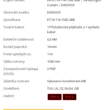
Curtain｜DADISICK
Obchodní značka
DADISICK
Specifikace
KT14-114-1582-2BB
Tovární balení
1 Příslušenství přijímače a 1 vysílače,
kabel
Detekční vzdálenost:
0,3-6M
Rozteč paprsků:
14 mm
Počet optických os:
114
Výška ochrany:
1582 mm
2 bezpečnostní výstupy
2 PNP
(OSSD)
Zástrčka rozhraní
Vybaveno konektorem M8
Osvědčení:
TUV, UL, CE, RoSH, GB
stažení