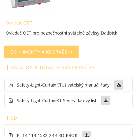
Ovladač QET
Ovladač QET pro bezpečnostní světelné závěsy Dadisick
DOKUMENTY A KE STAŽENÍ
KATALOG ＆ UŽIVATELSKÁ PŘÍRUČKA
Safety-Light-Curtain
KT
Uživatelský manuál řady
Safety-Light-Curtain
KT Series-datový list
3D
KT14-114-1582-2BB
.3D-KROK