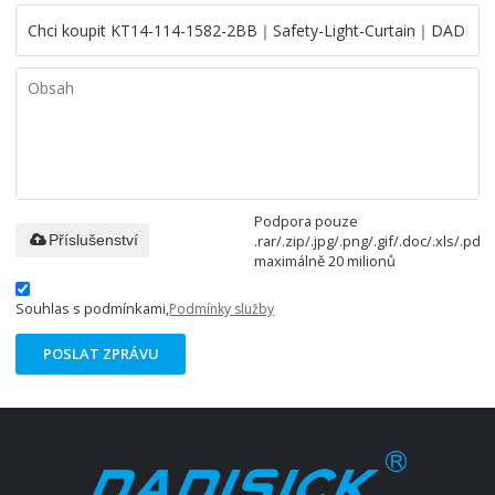
Podpora pouze
.rar/.zip/.jpg/.png/.gif/.doc/.xls/.pdf,
Příslušenství
maximálně 20 milionů
Souhlas s podmínkami,
Podmínky služby
POSLAT ZPRÁVU