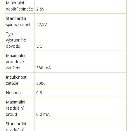
Minimální
napětí spínače
2,5V
Standardní
spínací napětí
22,5V
Typ
výstupního
obvodu
DC
Maximální
proudové
zatížení
380 mA
Indukčnost
zátěže
2000
Nosnost
0,3
Maximální
reziduální
proud
0,2 mA
Standardní
reziduální