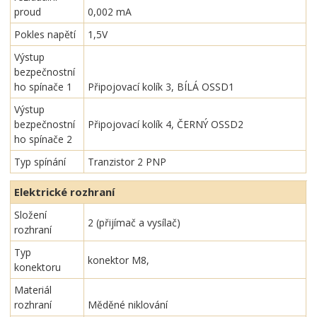
proud
0,002 mA
Pokles napětí
1,5V
Výstup
bezpečnostní
ho spínače 1
Připojovací kolík 3, BÍLÁ OSSD1
Výstup
bezpečnostní
Připojovací kolík 4, ČERNÝ OSSD2
ho spínače 2
Typ spínání
Tranzistor 2 PNP
Elektrické rozhraní
Složení
2 (přijímač a vysílač)
rozhraní
Typ
konektor M8,
konektoru
Materiál
rozhraní
Měděné niklování