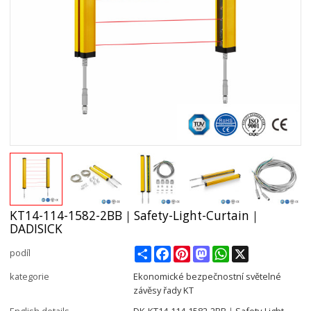
KT14-114-1582-2BB｜Safety-Light-Curtain｜
DADISICK
Share
Facebook
Pinterest
Mastodon
WhatsApp
X
podíl
kategorie
Ekonomické bezpečnostní světelné
závěsy řady KT
English details
DK-KT14-114-1582-2BB｜Safety-Light-