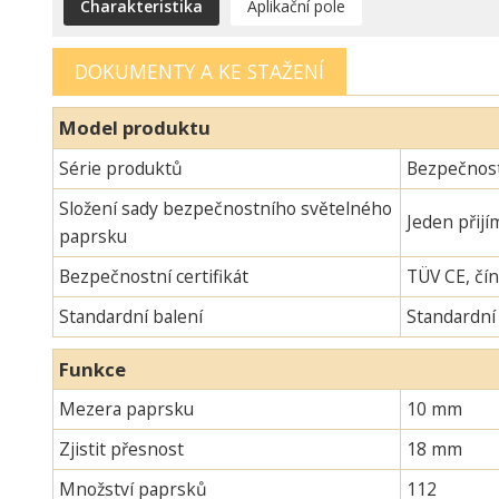
Charakteristika
Aplikační pole
DOKUMENTY A KE STAŽENÍ
Model produktu
Série produktů
Bezpečnost
Složení sady bezpečnostního světelného
Jeden přijí
paprsku
Bezpečnostní certifikát
TÜV CE, čín
Standardní balení
Standardní
Funkce
Mezera paprsku
10 mm
Zjistit přesnost
18 mm
Množství paprsků
112