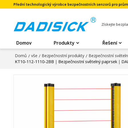
Přední technologický výrobce bezpečnostních senzorů pro prů
Získejte bezpl
Domov
Produkty
Řešení
Domů
/
vše
/
Bezpečnostní produkty
/
Bezpečnostní světel
KT10-112-1110-2BB｜Bezpečnostní světelný paprsek｜DA