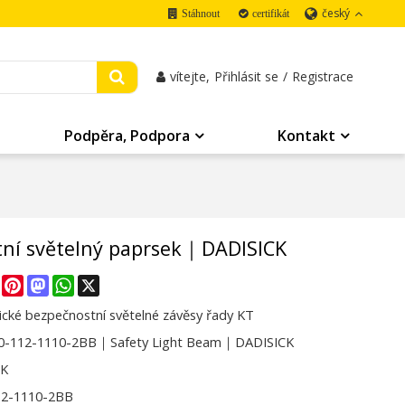
český
Stáhnout
certifikát
vítejte,
Přihlásit se
/
Registrace
Podpěra, Podpora
Kontakt
ní světelný paprsek｜DADISICK
re
Facebook
Pinterest
Mastodon
WhatsApp
X
cké bezpečnostní světelné závěsy řady KT
0-112-1110-2BB｜Safety Light Beam｜DADISICK
CK
12-1110-2BB