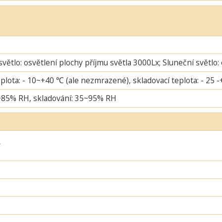
větlo: osvětlení plochy příjmu světla 3000Lx; Sluneční světlo:
plota: - 10~+40 ℃ (ale nezmrazené), skladovací teplota: - 25 
~85% RH, skladování: 35~95% RH
ý