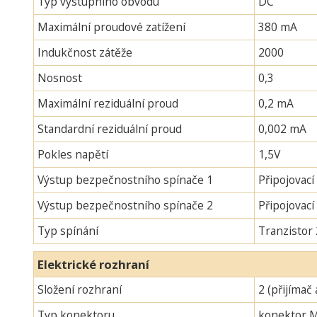
Typ výstupního obvodu
DC
Maximální proudové zatížení
380 mA
Indukčnost zátěže
2000
Nosnost
0,3
Maximální reziduální proud
0,2 mA
Standardní reziduální proud
0,002 mA
Pokles napětí
1,5V
Výstup bezpečnostního spínače 1
Připojovací
Výstup bezpečnostního spínače 2
Připojovac
Typ spínání
Tranzistor
Elektrické rozhraní
Složení rozhraní
2 (přijímač 
Typ konektoru
konektor 