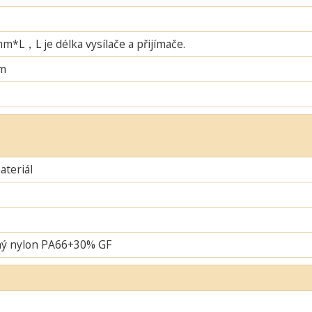
L，L je délka vysílače a přijímače.
m
teriál
ný nylon PA66+30% GF