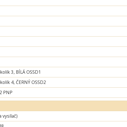
 kolík 3, BÍLÁ OSSD1
í kolík 4, ČERNÝ OSSD2
 2 PNP
a vysílač)
M8,