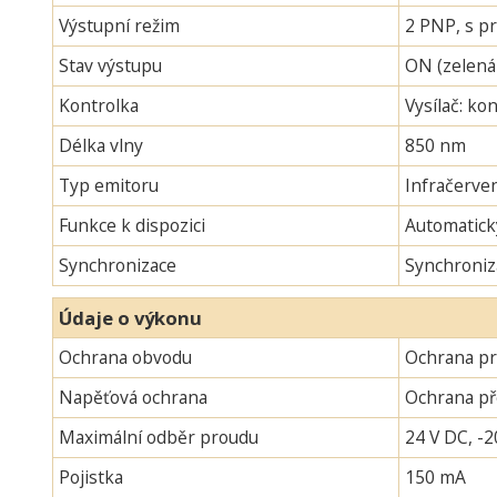
Výstupní režim
2 PNP, s pr
Stav výstupu
ON (zelená
Kontrolka
Vysílač: ko
Délka vlny
850 nm
Typ emitoru
Infračerven
Funkce k dispozici
Automatick
Synchronizace
Synchroniz
Údaje o výkonu
Ochrana obvodu
Ochrana pr
Napěťová ochrana
Ochrana p
Maximální odběr proudu
24 V DC, -2
Pojistka
150 mA