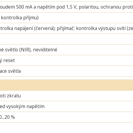
oudem 500 mA a napětím pod 1,5 V, polaritou, ochranou proti 
 kontrolka příjmu)
ntrolka napájení (červená); přijímač: kontrolka výstupu svítí (
é světlo (NIR), neviditelné
ý reset
ace světla
oti zkratu
řed vysokým napětím
0...20 %