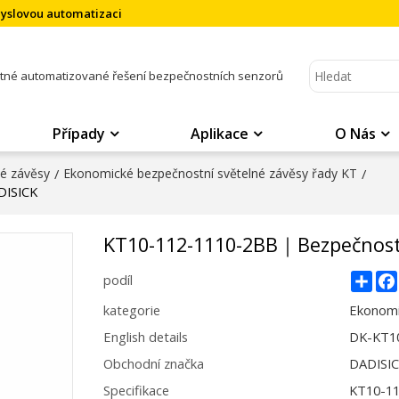
myslovou automatizaci
atné automatizované řešení bezpečnostních senzorů
Případy
Aplikace
O Nás
né závěsy
/
Ekonomické bezpečnostní světelné závěsy řady KT
/
DISICK
KT10-112-1110-2BB｜Bezpečnost
Sha
podíl
kategorie
Ekonomi
English details
DK-KT1
Obchodní značka
DADISI
Specifikace
KT10-1