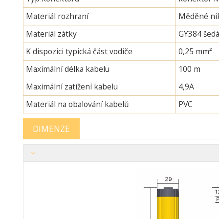
Materiál rozhraní
Měděné nik
Materiál zátky
GY384 šedá
K dispozici typická část vodiče
0,25 mm²
Maximální délka kabelu
100 m
Maximální zatížení kabelu
4,9A
Materiál na obalování kabelů
PVC
DIMENZE