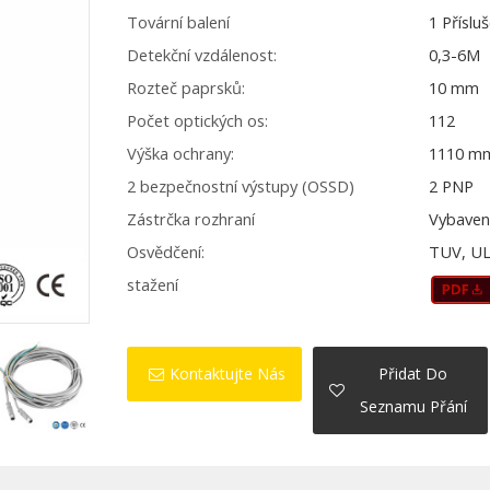
Tovární balení
1 Příslu
Detekční vzdálenost:
0,3-6M
Rozteč paprsků:
10 mm
Počet optických os:
112
Výška ochrany:
1110 m
2 bezpečnostní výstupy (OSSD)
2 PNP
Zástrčka rozhraní
Vybaven
Osvědčení:
TUV, UL
stažení
Kontaktujte Nás
Přidat Do
Seznamu Přání