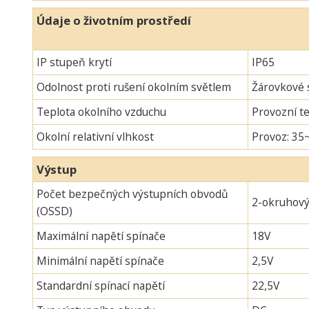
Údaje o životním prostředí
IP stupeň krytí
IP65
Odolnost proti rušení okolním světlem
Žárovkové s
Teplota okolního vzduchu
Provozní te
Okolní relativní vlhkost
Provoz: 35
Výstup
Počet bezpečných výstupních obvodů
2-okruhov
(OSSD)
Maximální napětí spínače
18V
Minimální napětí spínače
2,5V
Standardní spínací napětí
22,5V