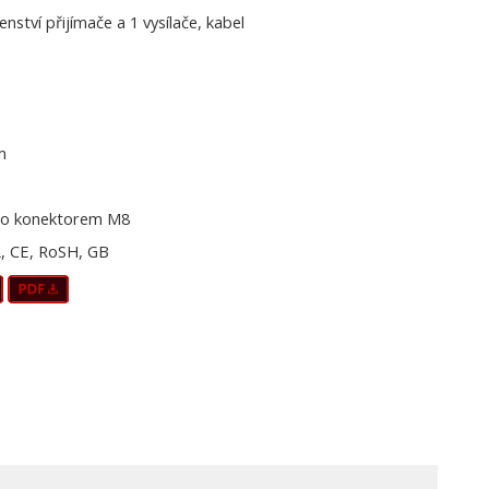
šenství přijímače a 1 vysílače, kabel
m
o konektorem M8
, CE, RoSH, GB