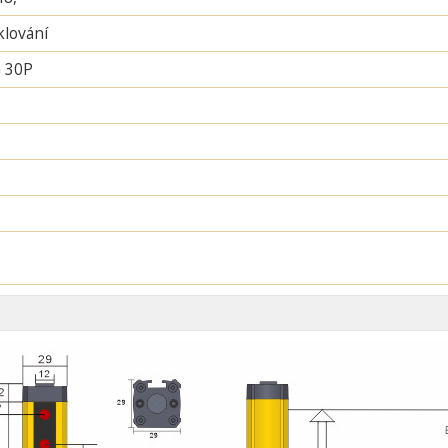
lování
 30P