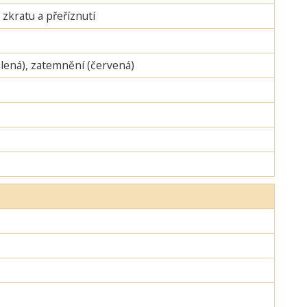
zkratu a přeříznutí
zelená), zatemnění (červená)