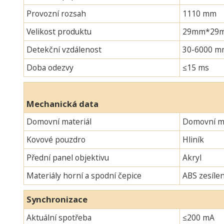
Provozní rozsah
1110 mm
Velikost produktu
29mm*29mm*
Detekční vzdálenost
30-6000 m
Doba odezvy
≤15 ms
Mechanická data
Domovní materiál
Domovní ma
Kovové pouzdro
Hliník
Přední panel objektivu
Akryl
Materiály horní a spodní čepice
ABS zesíle
Synchronizace
Aktuální spotřeba
≤200 mA