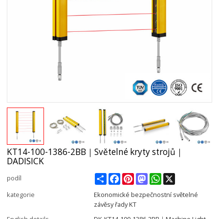
KT14-100-1386-2BB｜Světelné kryty strojů｜
DADISICK
Share
Facebook
Pinterest
Mastodon
WhatsApp
X
podíl
kategorie
Ekonomické bezpečnostní světelné
závěsy řady KT
English details
DK-KT14-100-1386-2BB｜Machine Light