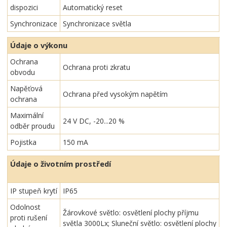
dispozici
Automatický reset
Synchronizace
Synchronizace světla
Údaje o výkonu
Ochrana
Ochrana proti zkratu
obvodu
Napěťová
Ochrana před vysokým napětím
ochrana
Maximální
24 V DC, -20...20 %
odběr proudu
Pojistka
150 mA
Údaje o životním prostředí
IP stupeň krytí
IP65
Odolnost
Žárovkové světlo: osvětlení plochy příjmu
proti rušení
světla 3000Lx; Sluneční světlo: osvětlení plochy