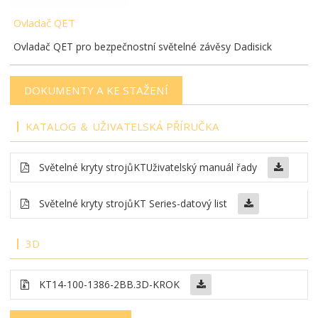
Ovladač QET
Ovladač QET pro bezpečnostní světelné závěsy Dadisick
DOKUMENTY A KE STAŽENÍ
KATALOG ＆ UŽIVATELSKÁ PŘÍRUČKA
Světelné kryty strojů
KT
Uživatelský manuál řady
Světelné kryty strojů
KT Series-datový list
3D
KT14-100-1386-2BB
.3D-KROK