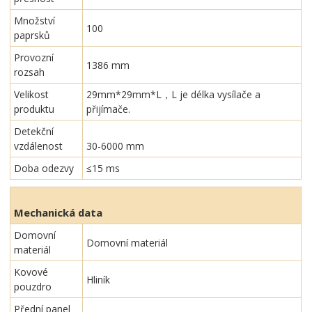
Množství
100
paprsků
Provozní
1386 mm
rozsah
Velikost
29mm*29mm*L，L je délka vysílače a
produktu
přijímače.
Detekční
vzdálenost
30-6000 mm
Doba odezvy
≤15 ms
Mechanická data
Domovní
Domovní materiál
materiál
Kovové
Hliník
pouzdro
Přední panel