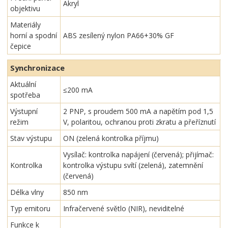
Akryl
objektivu
Materiály
horní a spodní
ABS zesílený nylon PA66+30% GF
čepice
Synchronizace
Aktuální
≤200 mA
spotřeba
Výstupní
2 PNP, s proudem 500 mA a napětím pod 1,5
režim
V, polaritou, ochranou proti zkratu a přeříznutí
Stav výstupu
ON (zelená kontrolka příjmu)
Vysílač: kontrolka napájení (červená); přijímač:
Kontrolka
kontrolka výstupu svítí (zelená), zatemnění
(červená)
Délka vlny
850 nm
Typ emitoru
Infračervené světlo (NIR), neviditelné
Funkce k