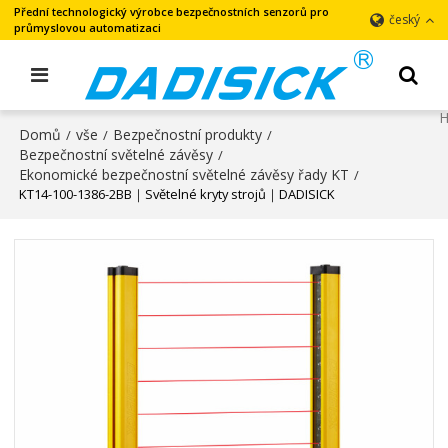
Přední technologický výrobce bezpečnostních senzorů pro
český
průmyslovou automatizaci
Domů
vše
Bezpečnostní produkty
/
/
/
Bezpečnostní světelné závěsy
/
Ekonomické bezpečnostní světelné závěsy řady KT
/
KT14-100-1386-2BB｜Světelné kryty strojů｜DADISICK