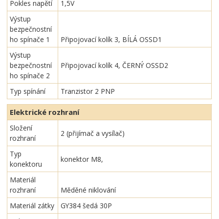
Pokles napětí
1,5V
Výstup
bezpečnostní
ho spínače 1
Připojovací kolík 3, BÍLÁ OSSD1
Výstup
bezpečnostní
Připojovací kolík 4, ČERNÝ OSSD2
ho spínače 2
Typ spínání
Tranzistor 2 PNP
Elektrické rozhraní
Složení
2 (přijímač a vysílač)
rozhraní
Typ
konektor M8,
konektoru
Materiál
rozhraní
Měděné niklování
Materiál zátky
GY384 šedá 30P