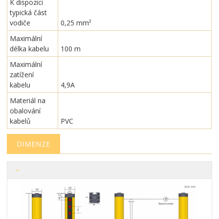
K dispozici
typická část
vodiče
0,25 mm²
Maximální
délka kabelu
100 m
Maximální
zatížení
kabelu
4,9A
Materiál na
obalování
kabelů
PVC
DIMENZE