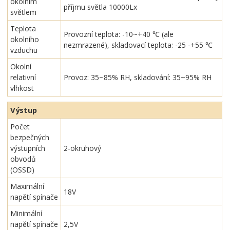
okolním
příjmu světla 10000Lx
světlem
Teplota
Provozní teplota: -10~+40 ℃ (ale
okolního
nezmrazené), skladovací teplota: -25 -+55 ℃
vzduchu
Okolní
relativní
Provoz: 35~85% RH, skladování: 35~95% RH
vlhkost
Výstup
Počet
bezpečných
výstupních
2-okruhový
obvodů
(OSSD)
Maximální
18V
napětí spínače
Minimální
napětí spínače
2,5V