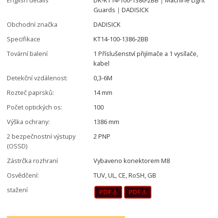
Guards｜DADISICK
Obchodní značka
DADISICK
Specifikace
KT14-100-1386-2BB
Tovární balení
1 Příslušenství přijímače a 1 vysílače,
kabel
Detekční vzdálenost:
0,3-6M
Rozteč paprsků:
14 mm
Počet optických os:
100
Výška ochrany:
1386 mm
2 bezpečnostní výstupy
2 PNP
(OSSD)
Zástrčka rozhraní
Vybaveno konektorem M8
Osvědčení:
TUV, UL, CE, RoSH, GB
stažení