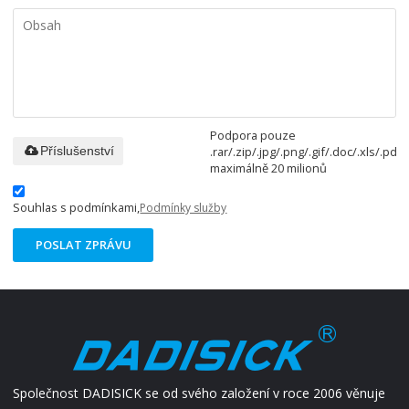
Podpora pouze
.rar/.zip/.jpg/.png/.gif/.doc/.xls/.pdf,
Příslušenství
maximálně 20 milionů
Souhlas s podmínkami,
Podmínky služby
POSLAT ZPRÁVU
Společnost DADISICK se od svého založení v roce 2006 věnuje