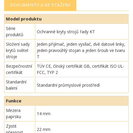
DOKUMENTY A KE STAŽENÍ
Model produktu
Série
Ochranné kryty strojů řady KT
produktů
Složení sady
Jeden přijímač, jeden vysílač, dvě datové linky,
krytů světel
jeden pravoúhlý stojan a jeden šroub ve tvaru
stroje
T
Bezpečnostní
TÜV CE, čínský certifikát GB, certifikát ISO UL-
certifikát
FCC, TYP 2
Standardní
Standardní průmyslové prostředí
balení
Funkce
Mezera
14 mm
paprsku
Zjistit
22 mm
přesnost