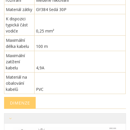
rozhraní
Měděné niklování
Materiál zátky
GY384 šedá 30P
K dispozici
typická část
vodiče
0,25 mm²
Maximální
délka kabelu
100 m
Maximální
zatížení
kabelu
4,9A
Materiál na
obalování
kabelů
PVC
DIMENZE