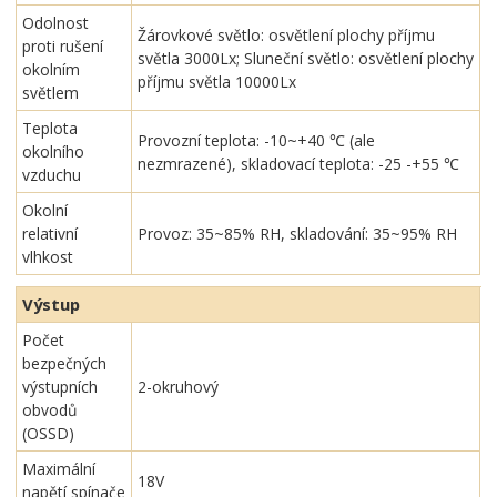
Odolnost
Žárovkové světlo: osvětlení plochy příjmu
proti rušení
světla 3000Lx; Sluneční světlo: osvětlení plochy
okolním
příjmu světla 10000Lx
světlem
Teplota
Provozní teplota: -10~+40 ℃ (ale
okolního
nezmrazené), skladovací teplota: -25 -+55 ℃
vzduchu
Okolní
relativní
Provoz: 35~85% RH, skladování: 35~95% RH
vlhkost
Výstup
Počet
bezpečných
výstupních
2-okruhový
obvodů
(OSSD)
Maximální
18V
napětí spínače