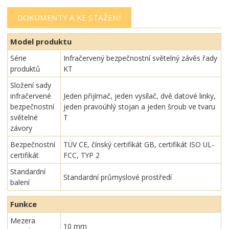
DOKUMENTY A KE STAŽENÍ
Model produktu
Série
Infračervený bezpečnostní světelný závěs řady
produktů
KT
Složení sady
infračervené
Jeden přijímač, jeden vysílač, dvě datové linky,
bezpečnostní
jeden pravoúhlý stojan a jeden šroub ve tvaru
světelné
T
závory
Bezpečnostní
TÜV CE, čínský certifikát GB, certifikát ISO UL-
certifikát
FCC, TYP 2
Standardní
Standardní průmyslové prostředí
balení
Funkce
Mezera
10 mm