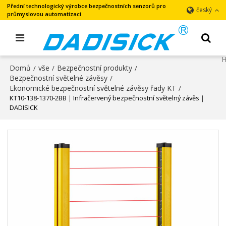
Přední technologický výrobce bezpečnostních senzorů pro
český
průmyslovou automatizaci
Domů
vše
Bezpečnostní produkty
/
/
/
Bezpečnostní světelné závěsy
/
Ekonomické bezpečnostní světelné závěsy řady KT
/
KT10-138-1370-2BB｜Infračervený bezpečnostní světelný závěs｜
DADISICK