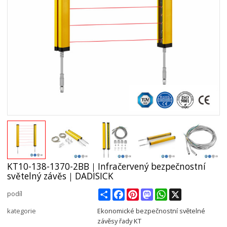
KT10-138-1370-2BB｜Infračervený bezpečnostní
světelný závěs｜DADISICK
Share
Facebook
Pinterest
Mastodon
WhatsApp
X
podíl
kategorie
Ekonomické bezpečnostní světelné
závěsy řady KT