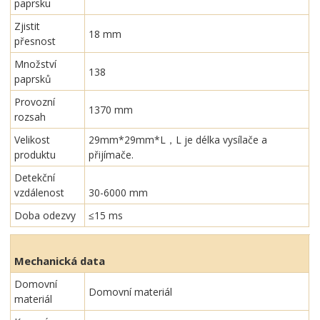
paprsku
Zjistit
18 mm
přesnost
Množství
138
paprsků
Provozní
1370 mm
rozsah
Velikost
29mm*29mm*L，L je délka vysílače a
produktu
přijímače.
Detekční
vzdálenost
30-6000 mm
Doba odezvy
≤15 ms
Mechanická data
Domovní
Domovní materiál
materiál