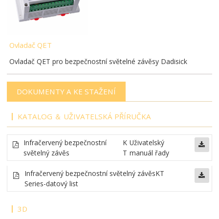
Ovladač QET
Ovladač QET pro bezpečnostní světelné závěsy Dadisick
DOKUMENTY A KE STAŽENÍ
KATALOG ＆ UŽIVATELSKÁ PŘÍRUČKA
Infračervený bezpečnostní
K
Uživatelský
světelný závěs
T
manuál řady
Infračervený bezpečnostní světelný závěs
KT
Series-datový list
3D