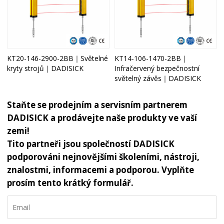
KT20-146-2900-2BB｜Světelné
KT14-106-1470-2BB｜
kryty strojů｜DADISICK
Infračervený bezpečnostní
světelný závěs｜DADISICK
Staňte se prodejním a servisním partnerem
DADISICK a prodávejte naše produkty ve vaší
zemi!
Tito partneři jsou společností DADISICK
podporováni nejnovějšími školeními, nástroji,
znalostmi, informacemi a podporou. Vyplňte
prosím tento krátký formulář.