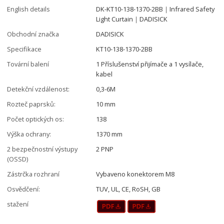
English details
DK-KT10-138-1370-2BB｜Infrared Safety
Light Curtain｜DADISICK
Obchodní značka
DADISICK
Specifikace
KT10-138-1370-2BB
Tovární balení
1 Příslušenství přijímače a 1 vysílače,
kabel
Detekční vzdálenost:
0,3-6M
Rozteč paprsků:
10 mm
Počet optických os:
138
Výška ochrany:
1370 mm
2 bezpečnostní výstupy
2 PNP
(OSSD)
Zástrčka rozhraní
Vybaveno konektorem M8
Osvědčení:
TUV, UL, CE, RoSH, GB
stažení