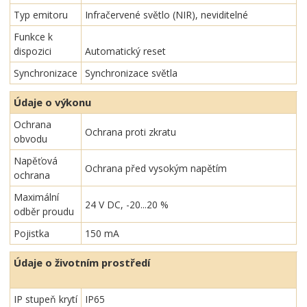
Typ emitoru
Infračervené světlo (NIR), neviditelné
Funkce k
dispozici
Automatický reset
Synchronizace
Synchronizace světla
Údaje o výkonu
Ochrana
Ochrana proti zkratu
obvodu
Napěťová
Ochrana před vysokým napětím
ochrana
Maximální
24 V DC, -20...20 %
odběr proudu
Pojistka
150 mA
Údaje o životním prostředí
IP stupeň krytí
IP65