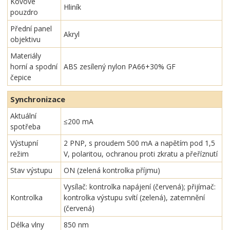
Kovové
Hliník
pouzdro
Přední panel
Akryl
objektivu
Materiály
horní a spodní
ABS zesílený nylon PA66+30% GF
čepice
Synchronizace
Aktuální
≤200 mA
spotřeba
Výstupní
2 PNP, s proudem 500 mA a napětím pod 1,5
režim
V, polaritou, ochranou proti zkratu a přeříznutí
Stav výstupu
ON (zelená kontrolka příjmu)
Vysílač: kontrolka napájení (červená); přijímač:
Kontrolka
kontrolka výstupu svítí (zelená), zatemnění
(červená)
Délka vlny
850 nm