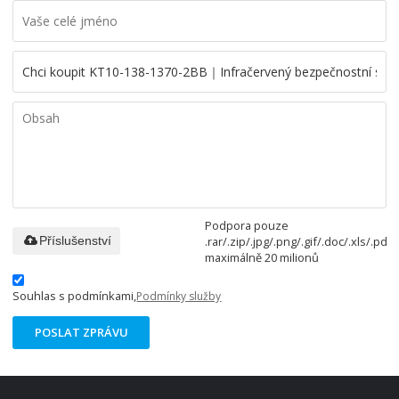
Podpora pouze
.rar/.zip/.jpg/.png/.gif/.doc/.xls/.pdf,
Příslušenství
maximálně 20 milionů
Souhlas s podmínkami,
Podmínky služby
POSLAT ZPRÁVU