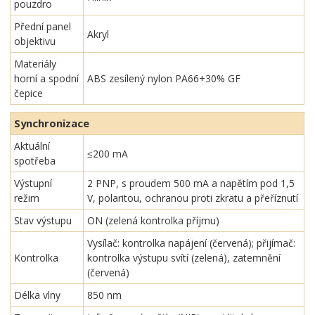
pouzdro
Přední panel
Akryl
objektivu
Materiály
horní a spodní
ABS zesílený nylon PA66+30% GF
čepice
Synchronizace
Aktuální
≤200 mA
spotřeba
Výstupní
2 PNP, s proudem 500 mA a napětím pod 1,5
režim
V, polaritou, ochranou proti zkratu a přeříznutí
Stav výstupu
ON (zelená kontrolka příjmu)
Vysílač: kontrolka napájení (červená); přijímač:
Kontrolka
kontrolka výstupu svítí (zelená), zatemnění
(červená)
Délka vlny
850 nm