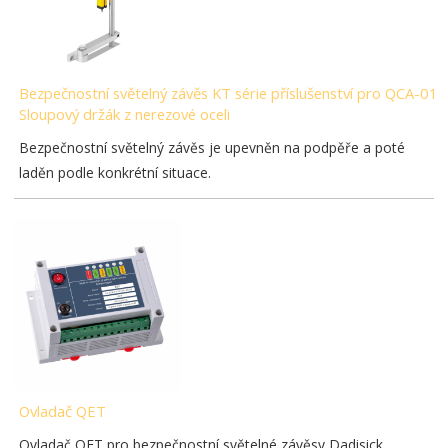
Bezpečnostní světelný závěs KT série příslušenství pro QCA-01
Sloupový držák z nerezové oceli
Bezpečnostní světelný závěs je upevněn na podpěře a poté
laděn podle konkrétní situace.
Ovladač QET
Ovladač QET pro bezpečnostní světelné závěsy Dadisick