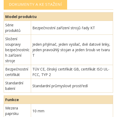
DOKUMENTY A KE STAŽENÍ
Model produktu
Série
Bezpečnostní zařízení strojů řady KT
produktů
Složení
soupravy
Jeden přijímač, jeden vysílač, dvě datové linky,
bezpečnostníc
jeden pravoúhlý stojan a jeden šroub ve tvaru
h zařízení
T
stroje
Bezpečnostní
TÜV CE, čínský certifikát GB, certifikát ISO UL-
certifikát
FCC, TYP 2
Standardní
Standardní průmyslové prostředí
balení
Funkce
Mezera
10 mm
paprsku