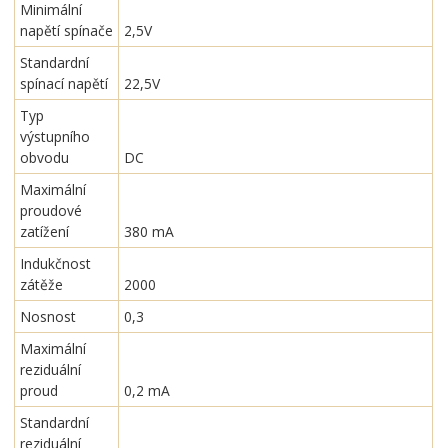
Minimální
napětí spínače
2,5V
Standardní
spínací napětí
22,5V
Typ
výstupního
obvodu
DC
Maximální
proudové
zatížení
380 mA
Indukčnost
zátěže
2000
Nosnost
0,3
Maximální
reziduální
proud
0,2 mA
Standardní
reziduální