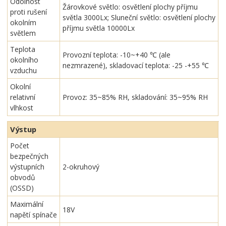
Odolnost
Žárovkové světlo: osvětlení plochy příjmu
proti rušení
světla 3000Lx; Sluneční světlo: osvětlení plochy
okolním
příjmu světla 10000Lx
světlem
Teplota
Provozní teplota: -10~+40 ℃ (ale
okolního
nezmrazené), skladovací teplota: -25 -+55 ℃
vzduchu
Okolní
relativní
Provoz: 35~85% RH, skladování: 35~95% RH
vlhkost
Výstup
Počet
bezpečných
výstupních
2-okruhový
obvodů
(OSSD)
Maximální
18V
napětí spínače