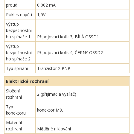
proud
0,002 mA
Pokles napětí
1,5V
Výstup
bezpečnostní
ho spínače 1
Připojovací kolík 3, BÍLÁ OSSD1
Výstup
bezpečnostní
Připojovací kolík 4, ČERNÝ OSSD2
ho spínače 2
Typ spínání
Tranzistor 2 PNP
Elektrické rozhraní
Složení
2 (přijímač a vysílač)
rozhraní
Typ
konektor M8,
konektoru
Materiál
rozhraní
Měděné niklování