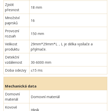
Zjistit
18 mm
přesnost
Množství
16
paprsků
Provozní
150 mm
rozsah
Velikost
29mm*29mm*L，L je délka vysílače a
produktu
přijímače.
Detekční
vzdálenost
30-6000 mm
Doba odezvy
≤15 ms
Mechanická data
Domovní
Domovní materiál
materiál
Kovové
Hliník