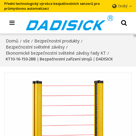
Přední technologický výrobce bezpečnostních senzorů pro
český
průmyslovou automatizaci
Domů
vše
Bezpečnostní produkty
/
/
/
Bezpečnostní světelné závěsy
/
Ekonomické bezpečnostní světelné závěsy řady KT
/
KT10-16-150-2BB｜Bezpečnostní zařízení strojů｜DADISICK