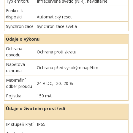
Typ emitoru
Infračervené světlo (NIR), neviditelné
Funkce k
dispozici
Automatický reset
Synchronizace
Synchronizace světla
Údaje o výkonu
Ochrana
Ochrana proti zkratu
obvodu
Napěťová
Ochrana před vysokým napětím
ochrana
Maximální
24 V DC, -20...20 %
odběr proudu
Pojistka
150 mA
Údaje o životním prostředí
IP stupeň krytí
IP65