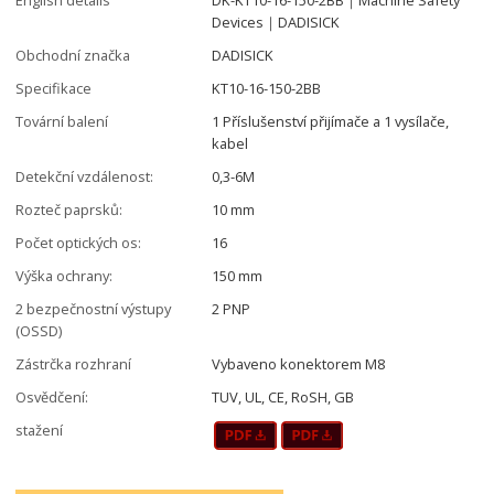
Devices｜DADISICK
Obchodní značka
DADISICK
Specifikace
KT10-16-150-2BB
Tovární balení
1 Příslušenství přijímače a 1 vysílače,
kabel
Detekční vzdálenost:
0,3-6M
Rozteč paprsků:
10 mm
Počet optických os:
16
Výška ochrany:
150 mm
2 bezpečnostní výstupy
2 PNP
(OSSD)
Zástrčka rozhraní
Vybaveno konektorem M8
Osvědčení:
TUV, UL, CE, RoSH, GB
stažení