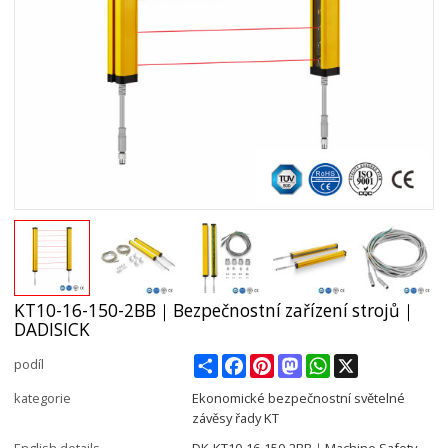
KT10-16-150-2BB｜Bezpečnostní zařízení strojů｜
DADISICK
Share
Facebook
Pinterest
Mastodon
WhatsApp
X
podíl
kategorie
Ekonomické bezpečnostní světelné
závěsy řady KT
English details
DK-KT10-16-150-2BB｜Machine Safety