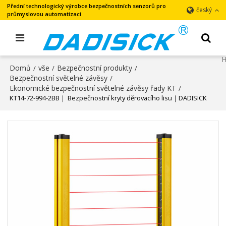
Přední technologický výrobce bezpečnostních senzorů pro
český
průmyslovou automatizaci
Domů
vše
Bezpečnostní produkty
/
/
/
Bezpečnostní světelné závěsy
/
Ekonomické bezpečnostní světelné závěsy řady KT
/
KT14-72-994-2BB｜ Bezpečnostní kryty děrovacího lisu｜DADISICK