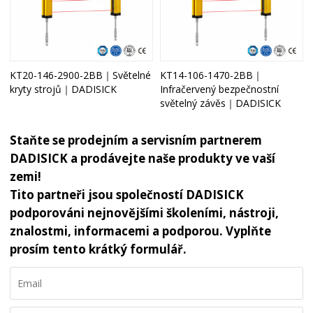
KT20-146-2900-2BB｜Světelné
KT14-106-1470-2BB｜
kryty strojů｜DADISICK
Infračervený bezpečnostní
světelný závěs｜DADISICK
Staňte se prodejním a servisním partnerem
DADISICK a prodávejte naše produkty ve vaší
zemi!
Tito partneři jsou společností DADISICK
podporováni nejnovějšími školeními, nástroji,
znalostmi, informacemi a podporou. Vyplňte
prosím tento krátký formulář.