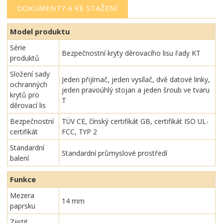
DOKUMENTY A KE STAŽENÍ
Model produktu
Série
Bezpečnostní kryty děrovacího lisu řady KT
produktů
Složení sady
Jeden přijímač, jeden vysílač, dvě datové linky,
ochranných
jeden pravoúhlý stojan a jeden šroub ve tvaru
krytů pro
T
děrovací lis
Bezpečnostní
TÜV CE, čínský certifikát GB, certifikát ISO UL-
certifikát
FCC, TYP 2
Standardní
Standardní průmyslové prostředí
balení
Funkce
Mezera
14 mm
paprsku
Zjistit