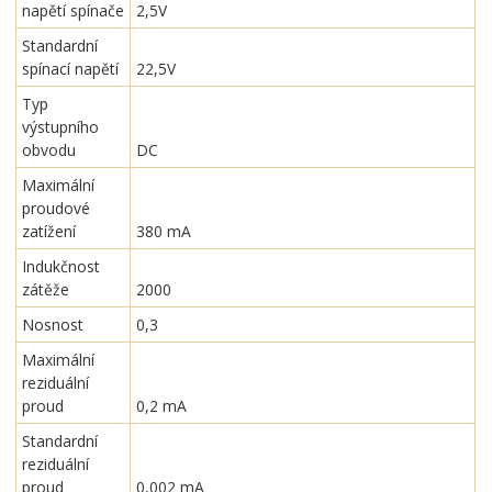
napětí spínače
2,5V
Standardní
spínací napětí
22,5V
Typ
výstupního
obvodu
DC
Maximální
proudové
zatížení
380 mA
Indukčnost
zátěže
2000
Nosnost
0,3
Maximální
reziduální
proud
0,2 mA
Standardní
reziduální
proud
0,002 mA