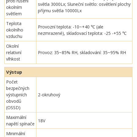
proti rušení
světla 3000Lx; Sluneční světlo: osvětlení plochy
okolním
příjmu světla 10000Lx
světlem
Teplota
Provozní teplota: -10~+40 ℃ (ale
okolního
nezmrazené), skladovací teplota: -25 -+55 ℃
vzduchu
Okolní
relativní
Provoz: 35~85% RH, skladování: 35~95% RH
vlhkost
Výstup
Počet
bezpečných
výstupních
2-okruhový
obvodů
(OSSD)
Maximální
18V
napětí spínače
Minimální