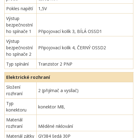
Pokles napětí
1,5V
Výstup
bezpečnostní
ho spínače 1
Připojovací kolík 3, BÍLÁ OSSD1
Výstup
bezpečnostní
Připojovací kolík 4, ČERNÝ OSSD2
ho spínače 2
Typ spínání
Tranzistor 2 PNP
Elektrické rozhraní
Složení
2 (přijímač a vysílač)
rozhraní
Typ
konektor M8,
konektoru
Materiál
rozhraní
Měděné niklování
Materiál zátky
GY384 šedá 30P