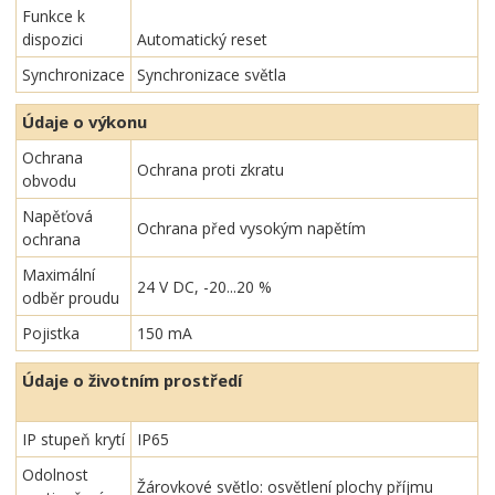
Funkce k
dispozici
Automatický reset
Synchronizace
Synchronizace světla
Údaje o výkonu
Ochrana
Ochrana proti zkratu
obvodu
Napěťová
Ochrana před vysokým napětím
ochrana
Maximální
24 V DC, -20...20 %
odběr proudu
Pojistka
150 mA
Údaje o životním prostředí
IP stupeň krytí
IP65
Odolnost
Žárovkové světlo: osvětlení plochy příjmu