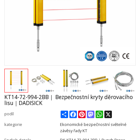
KT14-72-994-2BB｜ Bezpečnostní kryty děrovacího
lisu｜DADISICK
Share
Facebook
Pinterest
Mastodon
WhatsApp
X
podíl
kategorie
Ekonomické bezpečnostní světelné
závěsy řady KT
English details
DK-KT14-72-994-2BB｜Punch Press