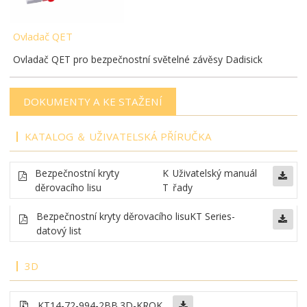
Ovladač QET
Ovladač QET pro bezpečnostní světelné závěsy Dadisick
DOKUMENTY A KE STAŽENÍ
KATALOG ＆ UŽIVATELSKÁ PŘÍRUČKA
Bezpečnostní kryty
K
Uživatelský manuál
děrovacího lisu
T
řady
Bezpečnostní kryty děrovacího lisu
KT Series-
datový list
3D
KT14-72-994-2BB
.3D-KROK