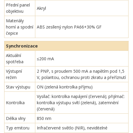
Přední panel
Akryl
objektivu
Materiály
horní a spodní
ABS zesílený nylon PA66+30% GF
čepice
Synchronizace
Aktuální
≤200 mA
spotřeba
Výstupní
2 PNP, s proudem 500 mA a napětím pod 1,5
režim
V, polaritou, ochranou proti zkratu a přeříznutí
Stav výstupu
ON (zelená kontrolka příjmu)
Vysílač: kontrolka napájení (červená); přijímač:
Kontrolka
kontrolka výstupu svítí (zelená), zatemnění
(červená)
Délka vlny
850 nm
Typ emitoru
Infračervené světlo (NIR), neviditelné