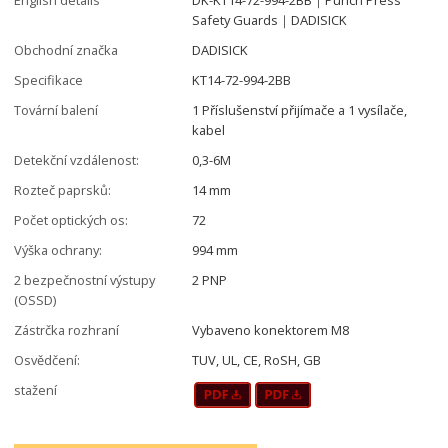
Safety Guards｜DADISICK
Obchodní značka
DADISICK
Specifikace
KT14-72-994-2BB
Tovární balení
1 Příslušenství přijímače a 1 vysílače,
kabel
Detekční vzdálenost:
0,3-6M
Rozteč paprsků:
14 mm
Počet optických os:
72
Výška ochrany:
994 mm
2 bezpečnostní výstupy
2 PNP
(OSSD)
Zástrčka rozhraní
Vybaveno konektorem M8
Osvědčení:
TUV, UL, CE, RoSH, GB
stažení