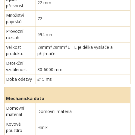
22 mm
přesnost
Množství
72
paprsků
Provozní
994 mm
rozsah
Velikost
29mm*29mm*L，L je délka vysílače a
produktu
přijímače.
Detekční
vzdálenost
30-6000 mm
Doba odezvy
≤15 ms
Mechanická data
Domovní
Domovní materiál
materiál
Kovové
Hliník
pouzdro