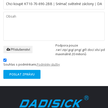
Podpora pouze
.rar/.zip/.jpg/.png/.gif/.doc/.xls/.pdf,
Příslušenství
maximálně 20 milionů
Souhlas s podmínkami,
Podmínky služby
POSLAT ZPRÁVU