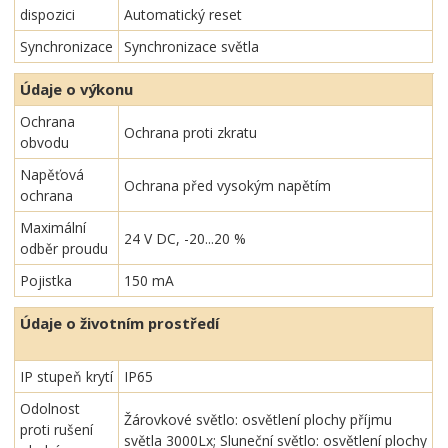
dispozici
Automatický reset
Synchronizace
Synchronizace světla
Údaje o výkonu
Ochrana
Ochrana proti zkratu
obvodu
Napěťová
Ochrana před vysokým napětím
ochrana
Maximální
24 V DC, -20...20 %
odběr proudu
Pojistka
150 mA
Údaje o životním prostředí
IP stupeň krytí
IP65
Odolnost
Žárovkové světlo: osvětlení plochy příjmu
proti rušení
světla 3000Lx; Sluneční světlo: osvětlení plochy