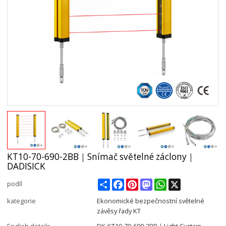
KT10-70-690-2BB｜Snímač světelné záclony｜
DADISICK
Share
Facebook
Pinterest
Mastodon
WhatsApp
X
podíl
kategorie
Ekonomické bezpečnostní světelné
závěsy řady KT
English details
DK-KT10-70-690-2BB｜Light Curtain