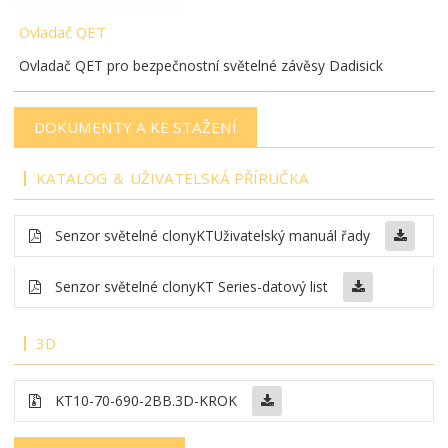
Ovladač QET
Ovladač QET pro bezpečnostní světelné závěsy Dadisick
DOKUMENTY A KE STAŽENÍ
KATALOG ＆ UŽIVATELSKÁ PŘÍRUČKA
Senzor světelné clony
KT
Uživatelský manuál řady
Senzor světelné clony
KT Series-datový list
3D
KT10-70-690-2BB
.3D-KROK