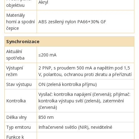
Akryl
objektivu
Materiály
horní a spodní
ABS zesílený nylon PA66+30% GF
čepice
Synchronizace
Aktuální
≤200 mA
spotřeba
Výstupní
2 PNP, s proudem 500 mA a napětím pod 1,5
režim
V, polaritou, ochranou proti zkratu a přeříznutí
Stav výstupu
ON (zelená kontrolka příjmu)
Vysílač: kontrolka napájení (červená); přijímač:
Kontrolka
kontrolka výstupu svítí (zelená), zatemnění
(červená)
Délka vlny
850 nm
Typ emitoru
Infračervené světlo (NIR), neviditelné
Funkce k