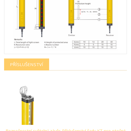
PŘÍSLUŠENSTVÍ
Bezpečnostní světelný závěs Příslušenství řady KT pro otočné