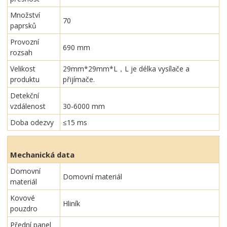
Množství
70
paprsků
Provozní
690 mm
rozsah
Velikost
29mm*29mm*L，L je délka vysílače a
produktu
přijímače.
Detekční
vzdálenost
30-6000 mm
Doba odezvy
≤15 ms
Mechanická data
Domovní
Domovní materiál
materiál
Kovové
Hliník
pouzdro
Přední panel