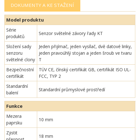
DOKUMENTY A KE STAŽENÍ
Model produktu
Série
Senzor světelné závory řady KT
produktů
Složení sady
Jeden přijímač, jeden vysílač, dvě datové linky,
senzoru
jeden pravoúhlý stojan a jeden šroub ve tvaru
světelné clony
T
Bezpečnostní
TÜV CE, čínský certifikát GB, certifikát ISO UL-
certifikát
FCC, TYP 2
Standardní
Standardní průmyslové prostředí
balení
Funkce
Mezera
10 mm
paprsku
Zjistit
18 mm
přesnost