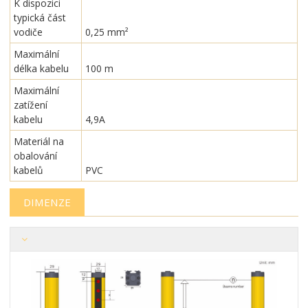
K dispozici
typická část
vodiče
0,25 mm²
Maximální
délka kabelu
100 m
Maximální
zatížení
kabelu
4,9A
Materiál na
obalování
kabelů
PVC
DIMENZE