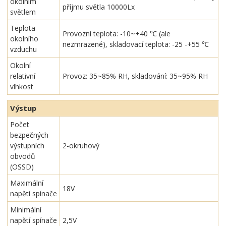
okolním
příjmu světla 10000Lx
světlem
Teplota
Provozní teplota: -10~+40 ℃ (ale
okolního
nezmrazené), skladovací teplota: -25 -+55 ℃
vzduchu
Okolní
relativní
Provoz: 35~85% RH, skladování: 35~95% RH
vlhkost
Výstup
Počet
bezpečných
výstupních
2-okruhový
obvodů
(OSSD)
Maximální
18V
napětí spínače
Minimální
napětí spínače
2,5V