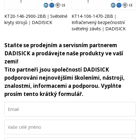
KT20-146-2900-2BB｜Světelné
KT14-106-1470-2BB｜
kryty strojů｜DADISICK
Infračervený bezpečnostní
světelný závěs｜DADISICK
Staňte se prodejním a servisním partnerem
DADISICK a prodávejte naše produkty ve vaší
zemi!
Tito partneři jsou společností DADISICK
podporováni nejnovějšími školeními, nástroji,
znalostmi, informacemi a podporou. Vyplňte
prosím tento krátký formulář.