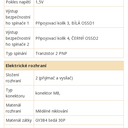
Pokles napětí
1,5V
Výstup
bezpečnostní
ho spínače 1
Připojovací kolík 3, BÍLÁ OSSD1
Výstup
bezpečnostní
Připojovací kolík 4, ČERNÝ OSSD2
ho spínače 2
Typ spínání
Tranzistor 2 PNP
Elektrické rozhraní
Složení
2 (přijímač a vysílač)
rozhraní
Typ
konektor M8,
konektoru
Materiál
rozhraní
Měděné niklování
Materiál zátky
GY384 šedá 30P