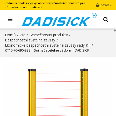
Přední technologický výrobce bezpečnostních senzorů pro
český
průmyslovou automatizaci
Domů
vše
Bezpečnostní produkty
/
/
/
Bezpečnostní světelné závěsy
/
Ekonomické bezpečnostní světelné závěsy řady KT
/
KT10-70-690-2BB｜Snímač světelné záclony｜DADISICK