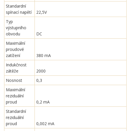
Standardní
spínací napětí
22,5V
Typ
výstupního
obvodu
DC
Maximální
proudové
zatížení
380 mA
Indukčnost
zátěže
2000
Nosnost
0,3
Maximální
reziduální
proud
0,2 mA
Standardní
reziduální
proud
0,002 mA