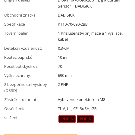
Sensor｜DADISICK
Obchodní značka
DADISICK
Specifikace
KT10-70-690-2BB
Tovární balení
1 Příslušenství přijímače a 1 vysílače,
kabel
Detekční vzdálenost:
0,3-6M
Rozteč paprsků:
10 mm
Počet optických os:
70
Výška ochrany:
690 mm
2 bezpečnostní výstupy
2 PNP
(OSSD)
Zástrčka rozhraní
Vybaveno konektorem M8
Osvědčení:
TUV, UL, CE, RoSH, GB
stažení