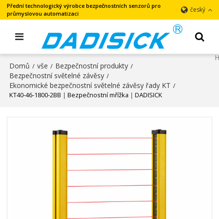
Přední technologický výrobce bezpečnostních senzorů pro
český
průmyslovou automatizaci
Domů
vše
Bezpečnostní produkty
/
/
/
Bezpečnostní světelné závěsy
/
Ekonomické bezpečnostní světelné závěsy řady KT
/
KT40-46-1800-2BB｜Bezpečnostní mřížka｜DADISICK