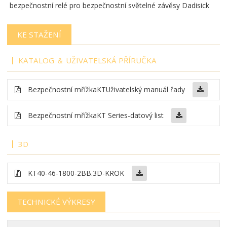
bezpečnostní relé pro bezpečnostní světelné závěsy Dadisick
KE STAŽENÍ
KATALOG ＆ UŽIVATELSKÁ PŘÍRUČKA
Bezpečnostní mřížka
KT
Uživatelský manuál řady
Bezpečnostní mřížka
KT Series-datový list
3D
KT40-46-1800-2BB
.3D-KROK
TECHNICKÉ VÝKRESY