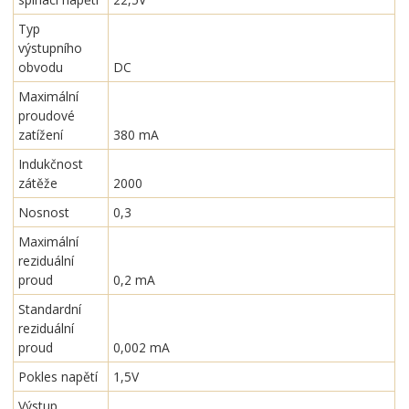
Typ
výstupního
obvodu
DC
Maximální
proudové
zatížení
380 mA
Indukčnost
zátěže
2000
Nosnost
0,3
Maximální
reziduální
proud
0,2 mA
Standardní
reziduální
proud
0,002 mA
Pokles napětí
1,5V
Výstup