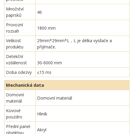
Množství
46
paprsků
Provozní
1800 mm
rozsah
Velikost
29mm*29mm*L，L je délka vysílače a
produktu
přijímače.
Detekční
vzdálenost
30-6000 mm
Doba odezvy
≤15 ms
Mechanická data
Domovní
Domovní materiál
materiál
Kovové
Hliník
pouzdro
Přední panel
Akryl
objektivu