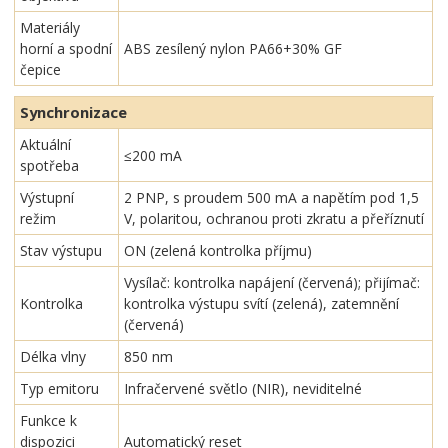
Materiály
horní a spodní
ABS zesílený nylon PA66+30% GF
čepice
Synchronizace
Aktuální
≤200 mA
spotřeba
Výstupní
2 PNP, s proudem 500 mA a napětím pod 1,5
režim
V, polaritou, ochranou proti zkratu a přeříznutí
Stav výstupu
ON (zelená kontrolka příjmu)
Vysílač: kontrolka napájení (červená); přijímač:
Kontrolka
kontrolka výstupu svítí (zelená), zatemnění
(červená)
Délka vlny
850 nm
Typ emitoru
Infračervené světlo (NIR), neviditelné
Funkce k
dispozici
Automatický reset