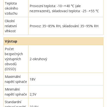
Teplota
Provozní teplota: -10~+40 ℃ (ale
okolního
nezmrazené), skladovací teplota: -25 -+55 ℃
vzduchu
Okolní
relativní
Provoz: 35~85% RH, skladování: 35~95% RH
vlhkost
Výstup
Počet
bezpečných
výstupních
2-okruhový
obvodů
(OSSD)
Maximální
18V
napětí spínače
Minimální
napětí spínače
2,5V
Standardní
spínací napětí
22,5V