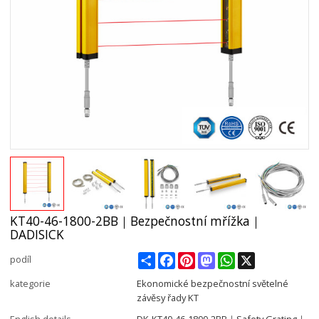
KT40-46-1800-2BB｜Bezpečnostní mřížka｜
DADISICK
Share
Facebook
Pinterest
Mastodon
WhatsApp
X
podíl
kategorie
Ekonomické bezpečnostní světelné
závěsy řady KT
English details
DK-KT40-46-1800-2BB｜Safety Grating｜