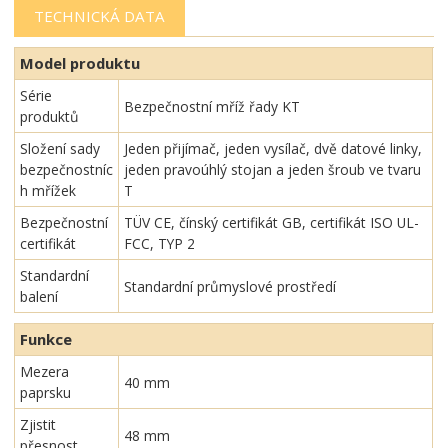
TECHNICKÁ DATA
Model produktu
Série
Bezpečnostní mříž řady KT
produktů
Složení sady
Jeden přijímač, jeden vysílač, dvě datové linky,
bezpečnostníc
jeden pravoúhlý stojan a jeden šroub ve tvaru
h mřížek
T
Bezpečnostní
TÜV CE, čínský certifikát GB, certifikát ISO UL-
certifikát
FCC, TYP 2
Standardní
Standardní průmyslové prostředí
balení
Funkce
Mezera
40 mm
paprsku
Zjistit
48 mm
přesnost