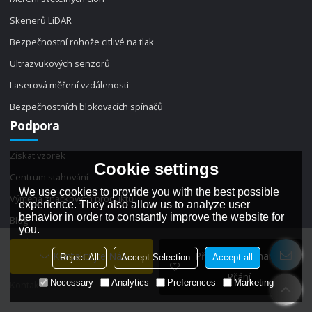
Skenerů LiDAR
Bezpečnostní rohože citlivé na tlak
Ultrazvukových senzorů
Laserová měření vzdálenosti
Bezpečnostních blokovacích spínačů
Podpora
Získat vzorek
Cookie settings
Centrum stahování
We use cookies to provide you with the best possible
Výměna značkových produktů
experience. They also allow us to analyze user
behavior in order to constantly improve the website for
Blog
you.
Zprávy
Kontaktujte Nás
Přidat Do Seznamu
Reject All
Accept Selection
Accept all
Často kladené otázky
Přání
Necessary
Analytics
Preferences
Marketing
Kontakt