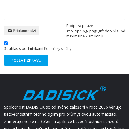
Podpora pouze
.rar/.zip/.jpg/.png/.gif/.doc/.xls/.pdf,
Příslušenství
maximálně 20 milionů
Souhlas s podmínkami,
Podmínky služby
POSLAT ZPRÁVU
Společnost DADISICK se od svého založení v roce 2006 věnuje
bezpečnostním technologiím pro průmyslovou automatizaci.
Zaměřujeme se na řešení a aplikace bezpečnostních senzorů
pro ochranu bezpečnosti personálu a strojů a prevenci možných