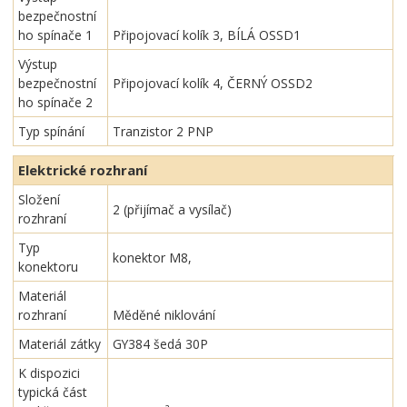
bezpečnostní
ho spínače 1
Připojovací kolík 3, BÍLÁ OSSD1
Výstup
bezpečnostní
Připojovací kolík 4, ČERNÝ OSSD2
ho spínače 2
Typ spínání
Tranzistor 2 PNP
Elektrické rozhraní
Složení
2 (přijímač a vysílač)
rozhraní
Typ
konektor M8,
konektoru
Materiál
rozhraní
Měděné niklování
Materiál zátky
GY384 šedá 30P
K dispozici
typická část