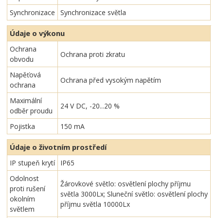
Synchronizace
Synchronizace světla
Údaje o výkonu
Ochrana
Ochrana proti zkratu
obvodu
Napěťová
Ochrana před vysokým napětím
ochrana
Maximální
24 V DC, -20...20 %
odběr proudu
Pojistka
150 mA
Údaje o životním prostředí
IP stupeň krytí
IP65
Odolnost
Žárovkové světlo: osvětlení plochy příjmu
proti rušení
světla 3000Lx; Sluneční světlo: osvětlení plochy
okolním
příjmu světla 10000Lx
světlem