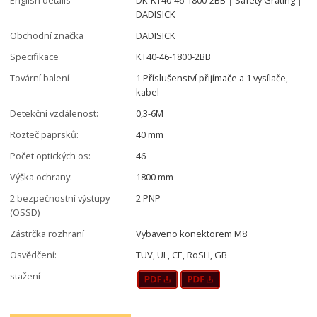
DADISICK
Obchodní značka
DADISICK
Specifikace
KT40-46-1800-2BB
Tovární balení
1 Příslušenství přijímače a 1 vysílače,
kabel
Detekční vzdálenost:
0,3-6M
Rozteč paprsků:
40 mm
Počet optických os:
46
Výška ochrany:
1800 mm
2 bezpečnostní výstupy
2 PNP
(OSSD)
Zástrčka rozhraní
Vybaveno konektorem M8
Osvědčení:
TUV, UL, CE, RoSH, GB
stažení