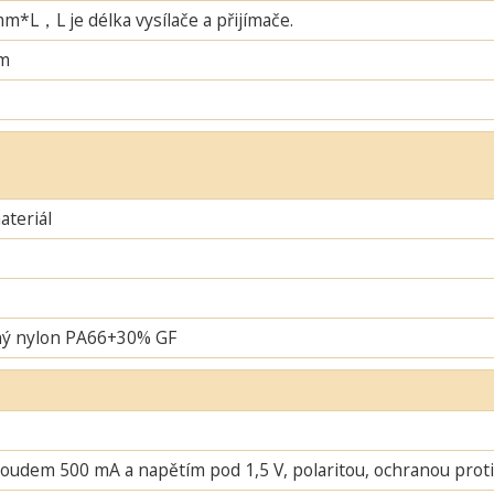
L，L je délka vysílače a přijímače.
m
teriál
ný nylon PA66+30% GF
oudem 500 mA a napětím pod 1,5 V, polaritou, ochranou proti 