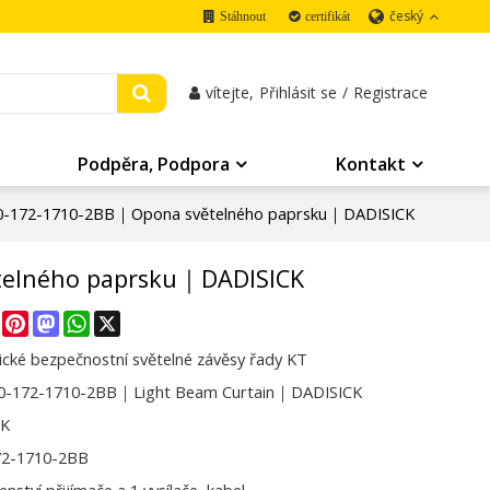
český
Stáhnout
certifikát
vítejte,
Přihlásit se
/
Registrace
Podpěra, Podpora
Kontakt
0-172-1710-2BB｜Opona světelného paprsku｜DADISICK
telného paprsku｜DADISICK
re
Facebook
Pinterest
Mastodon
WhatsApp
X
cké bezpečnostní světelné závěsy řady KT
0-172-1710-2BB｜Light Beam Curtain｜DADISICK
CK
72-1710-2BB