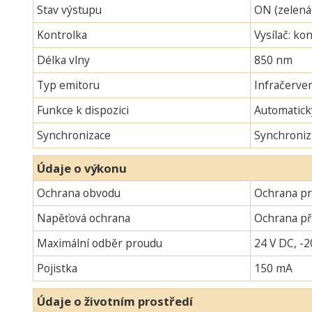
Stav výstupu
ON (zelená
Kontrolka
Vysílač: ko
Délka vlny
850 nm
Typ emitoru
Infračerven
Funkce k dispozici
Automatick
Synchronizace
Synchroniz
Údaje o výkonu
Ochrana obvodu
Ochrana pr
Napěťová ochrana
Ochrana p
Maximální odběr proudu
24 V DC, -2
Pojistka
150 mA
Údaje o životním prostředí