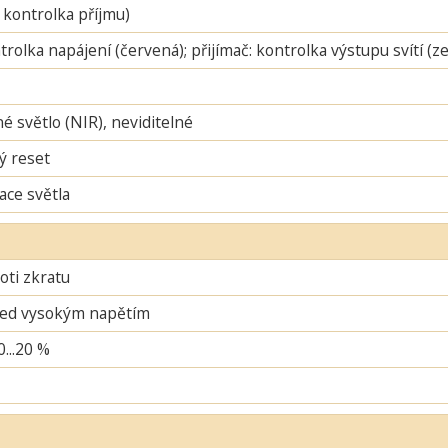
 kontrolka příjmu)
ntrolka napájení (červená); přijímač: kontrolka výstupu svítí (
é světlo (NIR), neviditelné
ý reset
ace světla
oti zkratu
řed vysokým napětím
0...20 %