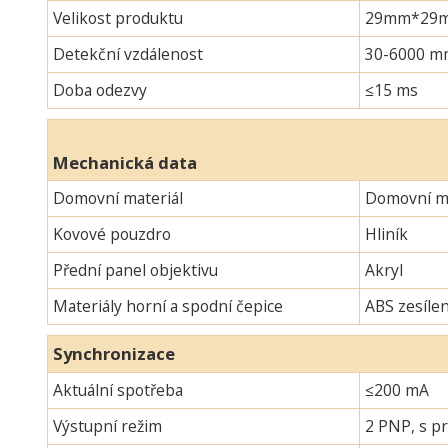
Velikost produktu
29mm*29mm*
Detekční vzdálenost
30-6000 m
Doba odezvy
≤15 ms
Mechanická data
Domovní materiál
Domovní ma
Kovové pouzdro
Hliník
Přední panel objektivu
Akryl
Materiály horní a spodní čepice
ABS zesíle
Synchronizace
Aktuální spotřeba
≤200 mA
Výstupní režim
2 PNP, s pr