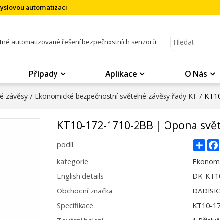
myslovou automatizaci
atné automatizované řešení bezpečnostních senzorů
Případy
Aplikace
O Nás
KT1
né závěsy
/
Ekonomické bezpečnostní světelné závěsy řady KT
/
KT10-172-1710-2BB｜Opona svě
Sha
podíl
kategorie
Ekonomi
English details
DK-KT1
Obchodní značka
DADISI
Specifikace
KT10-1