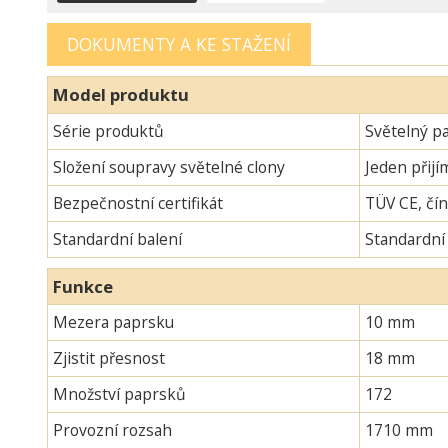
DOKUMENTY A KE STAŽENÍ
Model produktu
Série produktů
Světelný p
Složení soupravy světelné clony
Jeden přijí
Bezpečnostní certifikát
TÜV CE, čín
Standardní balení
Standardní
Funkce
Mezera paprsku
10 mm
Zjistit přesnost
18 mm
Množství paprsků
172
Provozní rozsah
1710 mm