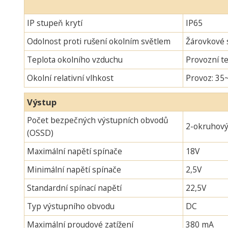
IP stupeň krytí
IP65
Odolnost proti rušení okolním světlem
Žárovkové s
Teplota okolního vzduchu
Provozní te
Okolní relativní vlhkost
Provoz: 35
Výstup
Počet bezpečných výstupních obvodů
2-okruhov
(OSSD)
Maximální napětí spínače
18V
Minimální napětí spínače
2,5V
Standardní spínací napětí
22,5V
Typ výstupního obvodu
DC
Maximální proudové zatížení
380 mA