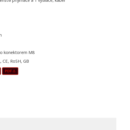
šenství přijímače a 1 vysílače, kabel
m
o konektorem M8
, CE, RoSH, GB