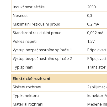
Indukčnost zátěže
2000
Nosnost
0,3
Maximální reziduální proud
0,2 mA
Standardní reziduální proud
0,002 mA
Pokles napětí
1,5V
Výstup bezpečnostního spínače 1
Připojovací
Výstup bezpečnostního spínače 2
Připojovac
Typ spínání
Tranzistor
Elektrické rozhraní
Složení rozhraní
2 (přijímač 
Typ konektoru
konektor 
Materiál rozhraní
Měděné nik