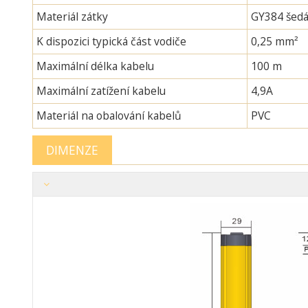
Materiál zátky
GY384 šedá
K dispozici typická část vodiče
0,25 mm²
Maximální délka kabelu
100 m
Maximální zatížení kabelu
4,9A
Materiál na obalování kabelů
PVC
DIMENZE