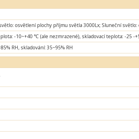
větlo: osvětlení plochy příjmu světla 3000Lx; Sluneční světlo:
plota: -10~+40 ℃ (ale nezmrazené), skladovací teplota: -25 -
~85% RH, skladování: 35~95% RH
ý