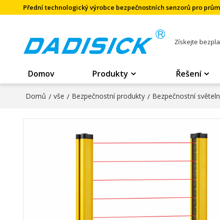
Přední technologický výrobce bezpečnostních senzorů pro prů
Získejte bezpl
Domov
Produkty
Řešení
Domů
/
vše
/
Bezpečnostní produkty
/
Bezpečnostní světel