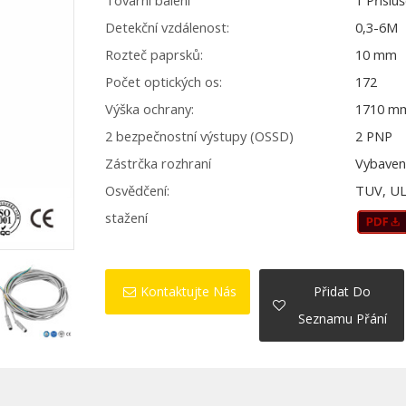
Tovární balení
1 Příslu
Detekční vzdálenost:
0,3-6M
Rozteč paprsků:
10 mm
Počet optických os:
172
Výška ochrany:
1710 m
2 bezpečnostní výstupy (OSSD)
2 PNP
Zástrčka rozhraní
Vybaven
Osvědčení:
TUV, UL
stažení
Kontaktujte Nás
Přidat Do
Seznamu Přání