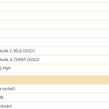
 kolík 3, BÍLÁ OSSD1
í kolík 4, ČERNÝ OSSD2
 2 PNP
a vysílač)
M8,
lování