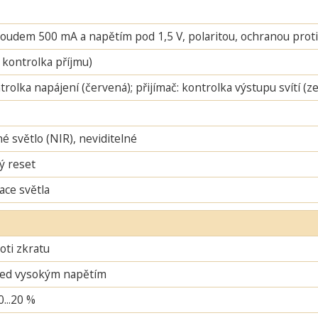
oudem 500 mA a napětím pod 1,5 V, polaritou, ochranou proti 
 kontrolka příjmu)
ntrolka napájení (červená); přijímač: kontrolka výstupu svítí (
é světlo (NIR), neviditelné
ý reset
ace světla
oti zkratu
řed vysokým napětím
0...20 %