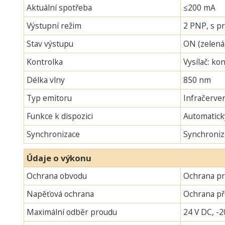
Aktuální spotřeba
≤200 mA
Výstupní režim
2 PNP, s pr
Stav výstupu
ON (zelená
Kontrolka
Vysílač: ko
Délka vlny
850 nm
Typ emitoru
Infračerven
Funkce k dispozici
Automatick
Synchronizace
Synchroniz
Údaje o výkonu
Ochrana obvodu
Ochrana pr
Napěťová ochrana
Ochrana p
Maximální odběr proudu
24 V DC, -2