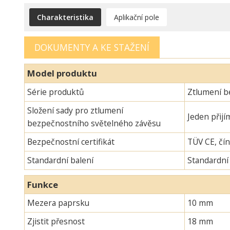
Charakteristika
Aplikační pole
DOKUMENTY A KE STAŽENÍ
Model produktu
Série produktů
Ztlumení b
Složení sady pro ztlumení
Jeden přijí
bezpečnostního světelného závěsu
Bezpečnostní certifikát
TÜV CE, čín
Standardní balení
Standardní
Funkce
Mezera paprsku
10 mm
Zjistit přesnost
18 mm