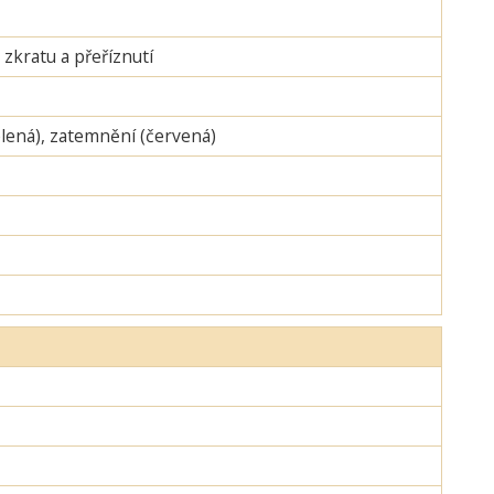
zkratu a přeříznutí
zelená), zatemnění (červená)