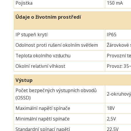
Pojistka
150 mA
Údaje o životním prostředí
IP stupeň krytí
IP65
Odolnost proti rušení okolním světlem
Žárovkové s
Teplota okolního vzduchu
Provozní te
Okolní relativní vlhkost
Provoz: 35
Výstup
Počet bezpečných výstupních obvodů
2-okruhov
(OSSD)
Maximální napětí spínače
18V
Minimální napětí spínače
2,5V
Standardní spínací napětí
22,5V