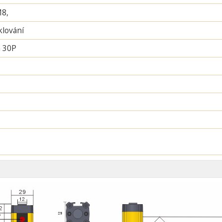
M8,
lování
 30P