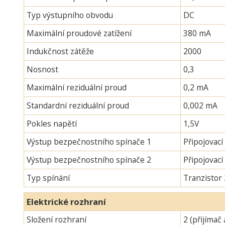
Typ výstupního obvodu
DC
Maximální proudové zatížení
380 mA
Indukčnost zátěže
2000
Nosnost
0,3
Maximální reziduální proud
0,2 mA
Standardní reziduální proud
0,002 mA
Pokles napětí
1,5V
Výstup bezpečnostního spínače 1
Připojovací
Výstup bezpečnostního spínače 2
Připojovac
Typ spínání
Tranzistor
Elektrické rozhraní
Složení rozhraní
2 (přijímač 