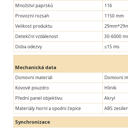
Množství paprsků
116
Provozní rozsah
1150 mm
Velikost produktu
29mm*29mm*
Detekční vzdálenost
30-6000 m
Doba odezvy
≤15 ms
Mechanická data
Domovní materiál
Domovní ma
Kovové pouzdro
Hliník
Přední panel objektivu
Akryl
Materiály horní a spodní čepice
ABS zesíle
Synchronizace