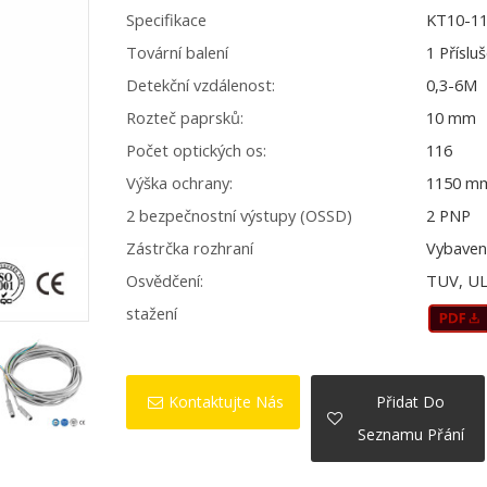
Specifikace
KT10-1
Tovární balení
1 Příslu
Detekční vzdálenost:
0,3-6M
Rozteč paprsků:
10 mm
Počet optických os:
116
Výška ochrany:
1150 m
2 bezpečnostní výstupy (OSSD)
2 PNP
Zástrčka rozhraní
Vybaven
Osvědčení:
TUV, UL
stažení
Kontaktujte Nás
Přidat Do
Seznamu Přání