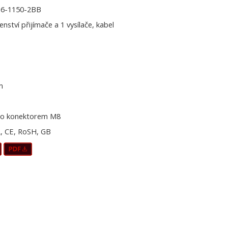
16-1150-2BB
šenství přijímače a 1 vysílače, kabel
m
o konektorem M8
, CE, RoSH, GB