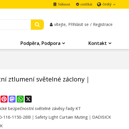
český
Stáhnout
certifikát
vítejte,
Přihlásit se
/
Registrace
Podpěra, Podpora
Kontakt
í ztlumení světelné záclony｜
re
Facebook
Pinterest
Mastodon
WhatsApp
X
cké bezpečnostní světelné závěsy řady KT
-116-1150-2BB｜Safety Light Curtain Muting｜DADISICK
CK