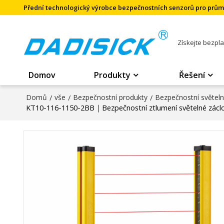
Přední technologický výrobce bezpečnostních senzorů pro prů
Získejte bezpl
Domov
Produkty
Řešení
Domů
/
vše
/
Bezpečnostní produkty
/
Bezpečnostní světel
KT10-116-1150-2BB｜Bezpečnostní ztlumení světelné zác