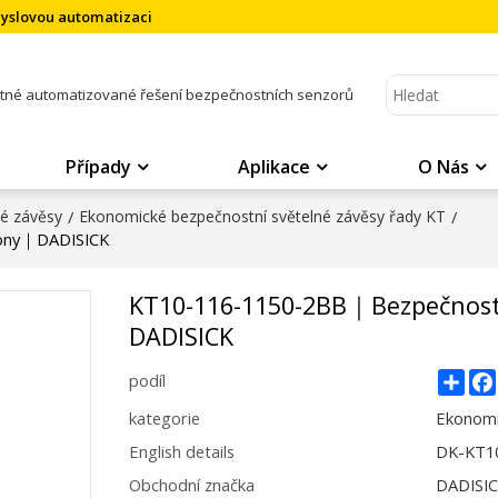
myslovou automatizaci
atné automatizované řešení bezpečnostních senzorů
Případy
Aplikace
O Nás
né závěsy
/
Ekonomické bezpečnostní světelné závěsy řady KT
/
lony｜DADISICK
KT10-116-1150-2BB｜Bezpečnostn
DADISICK
Sha
podíl
kategorie
Ekonomi
English details
DK-KT10
Obchodní značka
DADISI