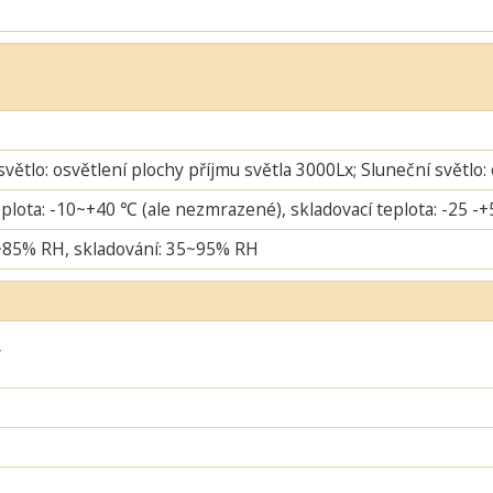
větlo: osvětlení plochy příjmu světla 3000Lx; Sluneční světlo:
plota: -10~+40 ℃ (ale nezmrazené), skladovací teplota: -25 -
~85% RH, skladování: 35~95% RH
ý