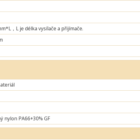
L，L je délka vysílače a přijímače.
m
teriál
ný nylon PA66+30% GF