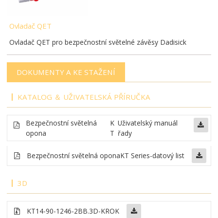
Ovladač QET
Ovladač QET pro bezpečnostní světelné závěsy Dadisick
DOKUMENTY A KE STAŽENÍ
KATALOG ＆ UŽIVATELSKÁ PŘÍRUČKA
Bezpečnostní světelná
K
Uživatelský manuál
opona
T
řady
Bezpečnostní světelná opona
KT Series-datový list
3D
KT14-90-1246-2BB
.3D-KROK