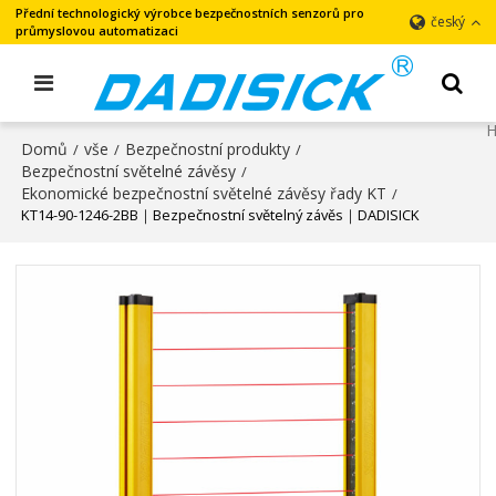
Přední technologický výrobce bezpečnostních senzorů pro
český
průmyslovou automatizaci
Domů
vše
Bezpečnostní produkty
/
/
/
Bezpečnostní světelné závěsy
/
Ekonomické bezpečnostní světelné závěsy řady KT
/
KT14-90-1246-2BB｜Bezpečnostní světelný závěs｜DADISICK