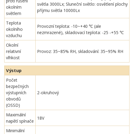
proti rušení
světla 3000Lx; Sluneční světlo: osvětlení plochy
okolním
příjmu světla 10000Lx
světlem
Teplota
Provozní teplota: -10~+40 ℃ (ale
okolního
nezmrazené), skladovací teplota: -25 -+55 ℃
vzduchu
Okolní
relativní
Provoz: 35~85% RH, skladování: 35~95% RH
vlhkost
Výstup
Počet
bezpečných
výstupních
2-okruhový
obvodů
(OSSD)
Maximální
18V
napětí spínače
Minimální