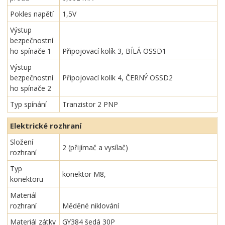
Pokles napětí
1,5V
Výstup
bezpečnostní
ho spínače 1
Připojovací kolík 3, BÍLÁ OSSD1
Výstup
bezpečnostní
Připojovací kolík 4, ČERNÝ OSSD2
ho spínače 2
Typ spínání
Tranzistor 2 PNP
Elektrické rozhraní
Složení
2 (přijímač a vysílač)
rozhraní
Typ
konektor M8,
konektoru
Materiál
rozhraní
Měděné niklování
Materiál zátky
GY384 šedá 30P