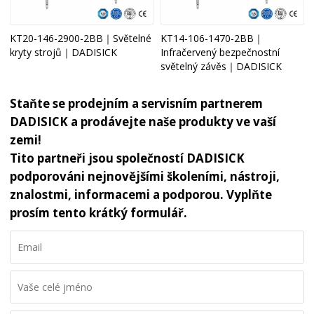
KT20-146-2900-2BB｜Světelné
KT14-106-1470-2BB｜
kryty strojů｜DADISICK
Infračervený bezpečnostní
světelný závěs｜DADISICK
Staňte se prodejním a servisním partnerem
DADISICK a prodávejte naše produkty ve vaší
zemi!
Tito partneři jsou společností DADISICK
podporováni nejnovějšími školeními, nástroji,
znalostmi, informacemi a podporou. Vyplňte
prosím tento krátký formulář.