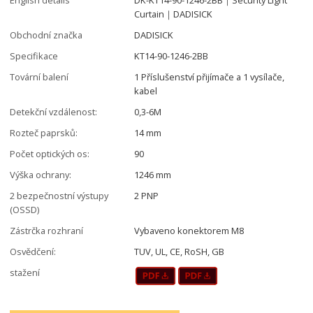
Curtain｜DADISICK
Obchodní značka
DADISICK
Specifikace
KT14-90-1246-2BB
Tovární balení
1 Příslušenství přijímače a 1 vysílače,
kabel
Detekční vzdálenost:
0,3-6M
Rozteč paprsků:
14 mm
Počet optických os:
90
Výška ochrany:
1246 mm
2 bezpečnostní výstupy
2 PNP
(OSSD)
Zástrčka rozhraní
Vybaveno konektorem M8
Osvědčení:
TUV, UL, CE, RoSH, GB
stažení