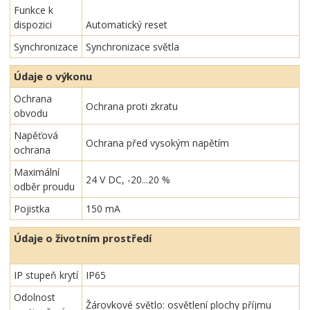
Funkce k
dispozici
Automatický reset
Synchronizace
Synchronizace světla
Údaje o výkonu
Ochrana
Ochrana proti zkratu
obvodu
Napěťová
Ochrana před vysokým napětím
ochrana
Maximální
24 V DC, -20...20 %
odběr proudu
Pojistka
150 mA
Údaje o životním prostředí
IP stupeň krytí
IP65
Odolnost
Žárovkové světlo: osvětlení plochy příjmu