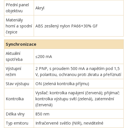
Přední panel
Akryl
objektivu
Materiály
horní a spodní
ABS zesílený nylon PA66+30% GF
čepice
Synchronizace
Aktuální
≤200 mA
spotřeba
Výstupní
2 PNP, s proudem 500 mA a napětím pod 1,5
režim
V, polaritou, ochranou proti zkratu a přeříznutí
Stav výstupu
ON (zelená kontrolka příjmu)
Vysílač: kontrolka napájení (červená); přijímač:
Kontrolka
kontrolka výstupu svítí (zelená), zatemnění
(červená)
Délka vlny
850 nm
Typ emitoru
Infračervené světlo (NIR), neviditelné