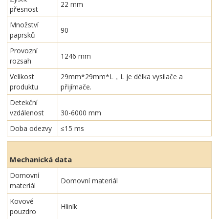
22 mm
přesnost
Množství
90
paprsků
Provozní
1246 mm
rozsah
Velikost
29mm*29mm*L，L je délka vysílače a
produktu
přijímače.
Detekční
vzdálenost
30-6000 mm
Doba odezvy
≤15 ms
Mechanická data
Domovní
Domovní materiál
materiál
Kovové
Hliník
pouzdro