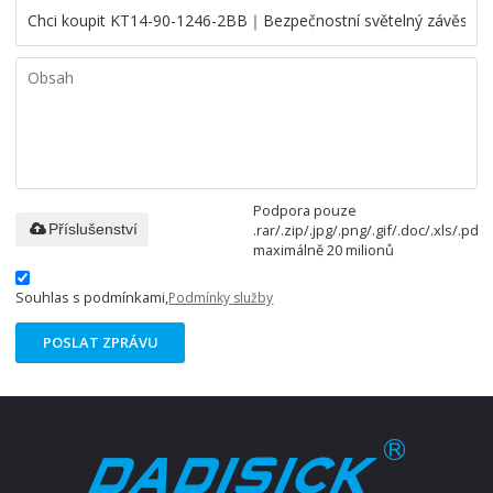
Podpora pouze
.rar/.zip/.jpg/.png/.gif/.doc/.xls/.pdf,
Příslušenství
maximálně 20 milionů
Souhlas s podmínkami,
Podmínky služby
POSLAT ZPRÁVU