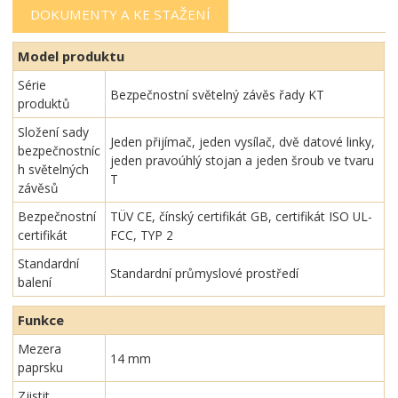
DOKUMENTY A KE STAŽENÍ
Model produktu
Série
Bezpečnostní světelný závěs řady KT
produktů
Složení sady
Jeden přijímač, jeden vysílač, dvě datové linky,
bezpečnostníc
jeden pravoúhlý stojan a jeden šroub ve tvaru
h světelných
T
závěsů
Bezpečnostní
TÜV CE, čínský certifikát GB, certifikát ISO UL-
certifikát
FCC, TYP 2
Standardní
Standardní průmyslové prostředí
balení
Funkce
Mezera
14 mm
paprsku
Zjistit