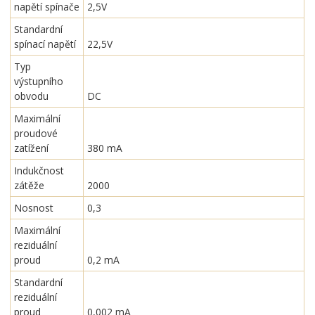
napětí spínače
2,5V
Standardní
spínací napětí
22,5V
Typ
výstupního
obvodu
DC
Maximální
proudové
zatížení
380 mA
Indukčnost
zátěže
2000
Nosnost
0,3
Maximální
reziduální
proud
0,2 mA
Standardní
reziduální
proud
0,002 mA