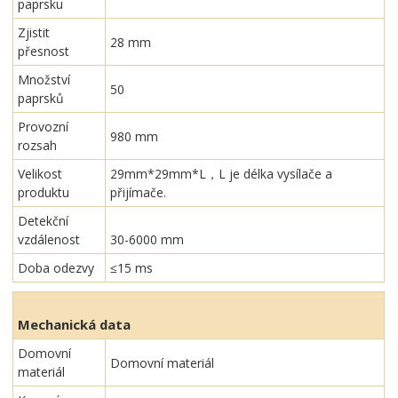
paprsku
Zjistit
28 mm
přesnost
Množství
50
paprsků
Provozní
980 mm
rozsah
Velikost
29mm*29mm*L，L je délka vysílače a
produktu
přijímače.
Detekční
vzdálenost
30-6000 mm
Doba odezvy
≤15 ms
Mechanická data
Domovní
Domovní materiál
materiál