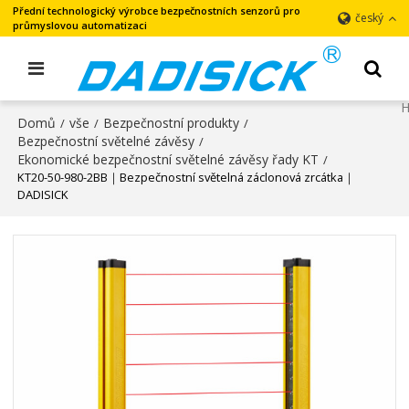
Přední technologický výrobce bezpečnostních senzorů pro
český
průmyslovou automatizaci
Domů
vše
Bezpečnostní produkty
/
/
/
Bezpečnostní světelné závěsy
/
Ekonomické bezpečnostní světelné závěsy řady KT
/
KT20-50-980-2BB｜Bezpečnostní světelná záclonová zrcátka｜
DADISICK