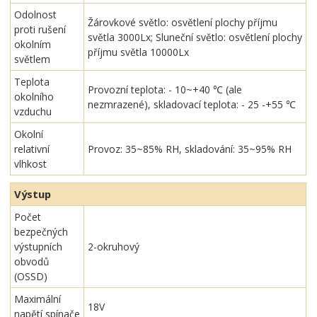
Odolnost
Žárovkové světlo: osvětlení plochy příjmu
proti rušení
světla 3000Lx; Sluneční světlo: osvětlení plochy
okolním
příjmu světla 10000Lx
světlem
Teplota
Provozní teplota: - 10~+40 ℃ (ale
okolního
nezmrazené), skladovací teplota: - 25 -+55 ℃
vzduchu
Okolní
relativní
Provoz: 35~85% RH, skladování: 35~95% RH
vlhkost
Výstup
Počet
bezpečných
výstupních
2-okruhový
obvodů
(OSSD)
Maximální
18V
napětí spínače