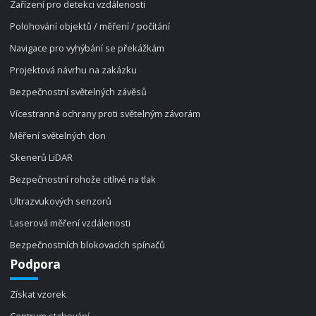
Zařízení pro detekci vzdálenosti
Polohování objektů / měření / počítání
Navigace pro vyhýbání se překážkám
Projektová návrhu na zakázku
Bezpečnostní světelných závěsů
Vícestranná ochrany proti světelným závorám
Měření světelných clon
Skenerů LiDAR
Bezpečnostní rohože citlivé na tlak
Ultrazvukových senzorů
Laserová měření vzdálenosti
Bezpečnostních blokovacích spínačů
Podpora
Získat vzorek
Centrum stahování