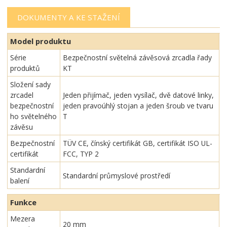
DOKUMENTY A KE STAŽENÍ
Model produktu
Série
Bezpečnostní světelná závěsová zrcadla řady
produktů
KT
Složení sady
zrcadel
Jeden přijímač, jeden vysílač, dvě datové linky,
bezpečnostní
jeden pravoúhlý stojan a jeden šroub ve tvaru
ho světelného
T
závěsu
Bezpečnostní
TÜV CE, čínský certifikát GB, certifikát ISO UL-
certifikát
FCC, TYP 2
Standardní
Standardní průmyslové prostředí
balení
Funkce
Mezera
20 mm