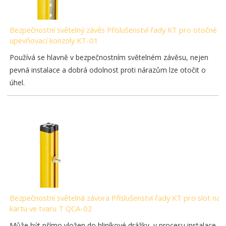
Bezpečnostní světelný závěs Příslušenství řady KT pro otočné
upevňovací konzoly KT-01
Používá se hlavně v bezpečnostním světelném závěsu, nejen
pevná instalace a dobrá odolnost proti nárazům lze otočit o
úhel.
Bezpečnostní světelná závora Příslušenství řady KT pro slot na
kartu ve tvaru T QCA-02
Může být přímo vložen do hliníkové drážky, v procesu instalace