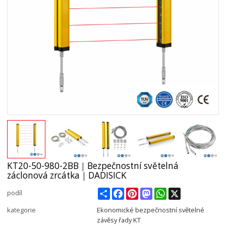
KT20-50-980-2BB｜Bezpečnostní světelná
záclonová zrcátka｜DADISICK
Share
Facebook
Pinterest
Mastodon
WhatsApp
X
podíl
kategorie
Ekonomické bezpečnostní světelné
závěsy řady KT