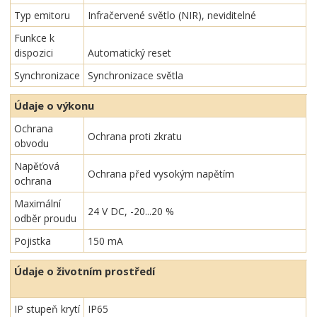
Typ emitoru
Infračervené světlo (NIR), neviditelné
Funkce k
dispozici
Automatický reset
Synchronizace
Synchronizace světla
Údaje o výkonu
Ochrana
Ochrana proti zkratu
obvodu
Napěťová
Ochrana před vysokým napětím
ochrana
Maximální
24 V DC, -20...20 %
odběr proudu
Pojistka
150 mA
Údaje o životním prostředí
IP stupeň krytí
IP65