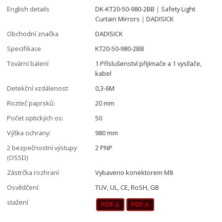
English details
DK-KT20-50-980-2BB｜Safety Light
Curtain Mirrors｜DADISICK
Obchodní značka
DADISICK
Specifikace
KT20-50-980-2BB
Tovární balení
1 Příslušenství přijímače a 1 vysílače,
kabel
Detekční vzdálenost:
0,3-6M
Rozteč paprsků:
20 mm
Počet optických os:
50
Výška ochrany:
980 mm
2 bezpečnostní výstupy
2 PNP
(OSSD)
Zástrčka rozhraní
Vybaveno konektorem M8
Osvědčení:
TUV, UL, CE, RoSH, GB
stažení