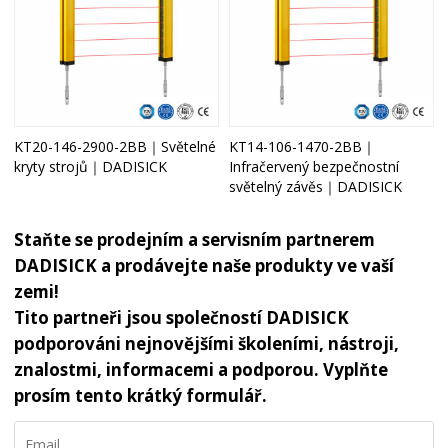
KT20-146-2900-2BB｜Světelné
KT14-106-1470-2BB｜
kryty strojů｜DADISICK
Infračervený bezpečnostní
světelný závěs｜DADISICK
Staňte se prodejním a servisním partnerem
DADISICK a prodávejte naše produkty ve vaší
zemi!
Tito partneři jsou společností DADISICK
podporováni nejnovějšími školeními, nástroji,
znalostmi, informacemi a podporou. Vyplňte
prosím tento krátký formulář.