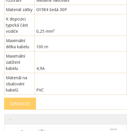
rozhraní
Měděné niklování
Materiál zátky
GY384 šedá 30P
K dispozici
typická část
vodiče
0,25 mm²
Maximální
délka kabelu
100 m
Maximální
zatížení
kabelu
4,9A
Materiál na
obalování
kabelů
PVC
DIMENZE