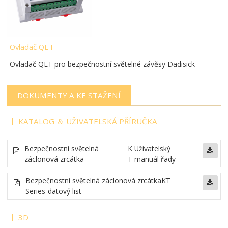
Ovladač QET
Ovladač QET pro bezpečnostní světelné závěsy Dadisick
DOKUMENTY A KE STAŽENÍ
KATALOG ＆ UŽIVATELSKÁ PŘÍRUČKA
Bezpečnostní světelná
K
Uživatelský
záclonová zrcátka
T
manuál řady
Bezpečnostní světelná záclonová zrcátka
KT
Series-datový list
3D