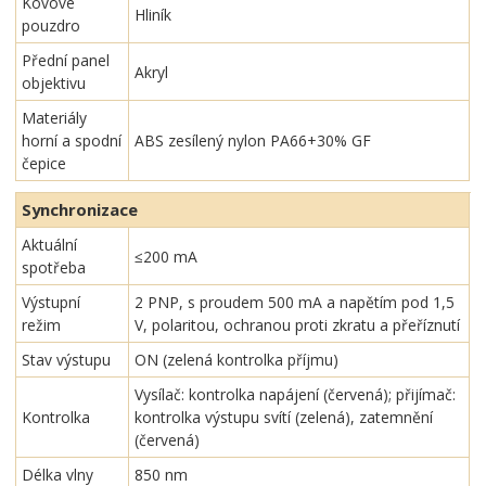
Kovové
Hliník
pouzdro
Přední panel
Akryl
objektivu
Materiály
horní a spodní
ABS zesílený nylon PA66+30% GF
čepice
Synchronizace
Aktuální
≤200 mA
spotřeba
Výstupní
2 PNP, s proudem 500 mA a napětím pod 1,5
režim
V, polaritou, ochranou proti zkratu a přeříznutí
Stav výstupu
ON (zelená kontrolka příjmu)
Vysílač: kontrolka napájení (červená); přijímač:
Kontrolka
kontrolka výstupu svítí (zelená), zatemnění
(červená)
Délka vlny
850 nm