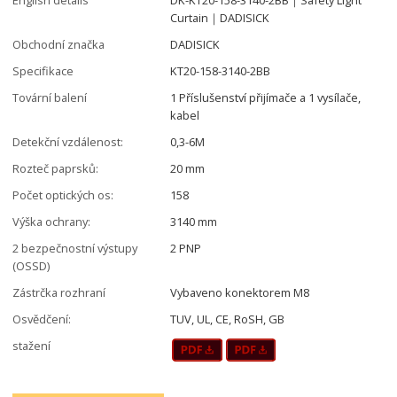
Curtain｜DADISICK
Obchodní značka
DADISICK
Specifikace
KT20-158-3140-2BB
Tovární balení
1 Příslušenství přijímače a 1 vysílače,
kabel
Detekční vzdálenost:
0,3-6M
Rozteč paprsků:
20 mm
Počet optických os:
158
Výška ochrany:
3140 mm
2 bezpečnostní výstupy
2 PNP
(OSSD)
Zástrčka rozhraní
Vybaveno konektorem M8
Osvědčení:
TUV, UL, CE, RoSH, GB
stažení