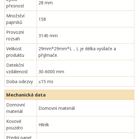
28 mm
přesnost
Množství
158
paprsků
Provozní
3140 mm
rozsah
Velikost
29mm*29mm*L，L je délka vysílače a
produktu
přijímače.
Detekční
vzdálenost
30-6000 mm
Doba odezvy
≤15 ms
Mechanická data
Domovní
Domovní materiál
materiál
Kovové
Hliník
pouzdro
Přední panel