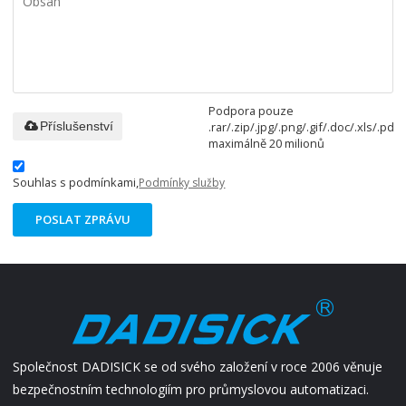
Podpora pouze
.rar/.zip/.jpg/.png/.gif/.doc/.xls/.pdf,
Příslušenství
maximálně 20 milionů
Souhlas s podmínkami,
Podmínky služby
POSLAT ZPRÁVU
Společnost DADISICK se od svého založení v roce 2006 věnuje
bezpečnostním technologiím pro průmyslovou automatizaci.