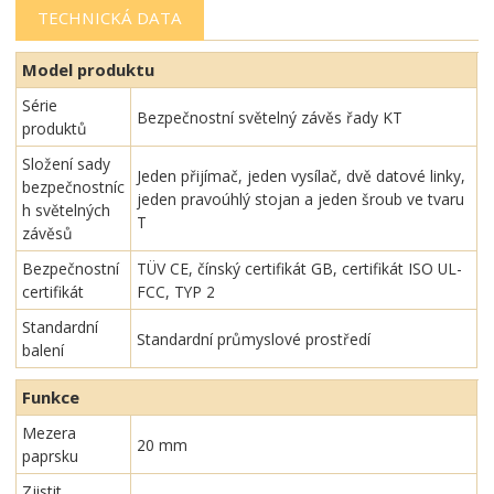
TECHNICKÁ DATA
Model produktu
Série
Bezpečnostní světelný závěs řady KT
produktů
Složení sady
Jeden přijímač, jeden vysílač, dvě datové linky,
bezpečnostníc
jeden pravoúhlý stojan a jeden šroub ve tvaru
h světelných
T
závěsů
Bezpečnostní
TÜV CE, čínský certifikát GB, certifikát ISO UL-
certifikát
FCC, TYP 2
Standardní
Standardní průmyslové prostředí
balení
Funkce
Mezera
20 mm
paprsku
Zjistit