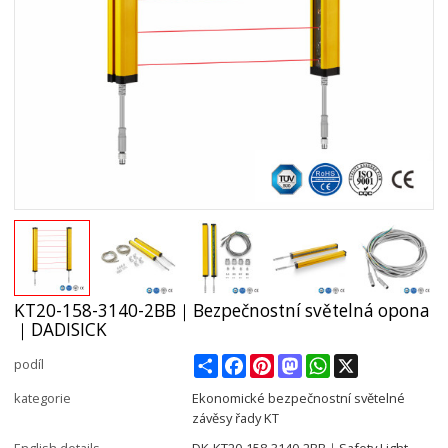
KT20-158-3140-2BB｜Bezpečnostní světelná opona
｜DADISICK
Share
Facebook
Pinterest
Mastodon
WhatsApp
X
podíl
kategorie
Ekonomické bezpečnostní světelné
závěsy řady KT
English details
DK-KT20-158-3140-2BB｜Safety Light