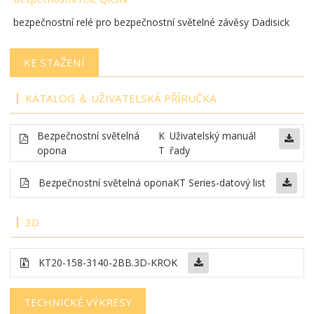
bezpečnostní relé pro bezpečnostní světelné závěsy Dadisick
KE STAŽENÍ
KATALOG ＆ UŽIVATELSKÁ PŘÍRUČKA
Bezpečnostní světelná
K
Uživatelský manuál
opona
T
řady
Bezpečnostní světelná opona
KT Series-datový list
3D
KT20-158-3140-2BB
.3D-KROK
TECHNICKÉ VÝKRESY