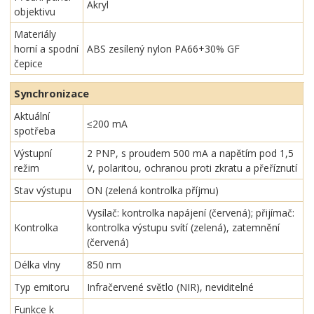
Akryl
objektivu
Materiály
horní a spodní
ABS zesílený nylon PA66+30% GF
čepice
Synchronizace
Aktuální
≤200 mA
spotřeba
Výstupní
2 PNP, s proudem 500 mA a napětím pod 1,5
režim
V, polaritou, ochranou proti zkratu a přeříznutí
Stav výstupu
ON (zelená kontrolka příjmu)
Vysílač: kontrolka napájení (červená); přijímač:
Kontrolka
kontrolka výstupu svítí (zelená), zatemnění
(červená)
Délka vlny
850 nm
Typ emitoru
Infračervené světlo (NIR), neviditelné
Funkce k