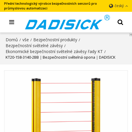
Přední technologický výrobce bezpečnostních senzorů pro
český
průmyslovou automatizaci
Domů
vše
Bezpečnostní produkty
/
/
/
Bezpečnostní světelné závěsy
/
Ekonomické bezpečnostní světelné závěsy řady KT
/
KT20-158-3140-2BB｜Bezpečnostní světelná opona｜DADISICK