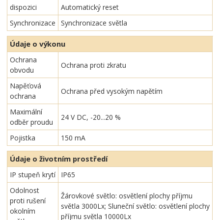
dispozici
Automatický reset
Synchronizace
Synchronizace světla
Údaje o výkonu
Ochrana
Ochrana proti zkratu
obvodu
Napěťová
Ochrana před vysokým napětím
ochrana
Maximální
24 V DC, -20...20 %
odběr proudu
Pojistka
150 mA
Údaje o životním prostředí
IP stupeň krytí
IP65
Odolnost
Žárovkové světlo: osvětlení plochy příjmu
proti rušení
světla 3000Lx; Sluneční světlo: osvětlení plochy
okolním
příjmu světla 10000Lx