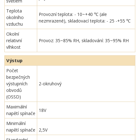
světlem
Teplota
Provozní teplota: - 10~+40 ℃ (ale
okolního
nezmrazené), skladovací teplota: - 25 -+55 ℃
vzduchu
Okolní
relativní
Provoz: 35~85% RH, skladování: 35~95% RH
vlhkost
Výstup
Počet
bezpečných
výstupních
2-okruhový
obvodů
(OSSD)
Maximální
18V
napětí spínače
Minimální
napětí spínače
2,5V
Standardní