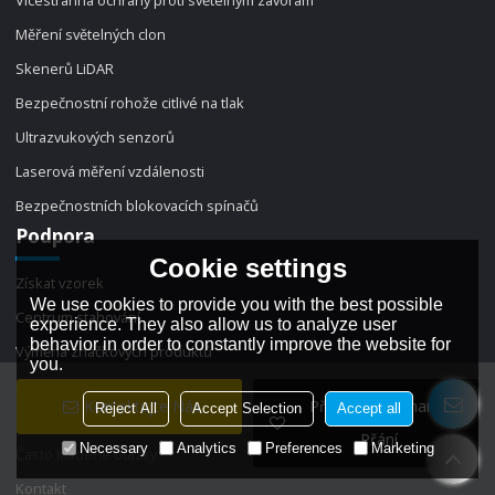
Měření světelných clon
Skenerů LiDAR
Bezpečnostní rohože citlivé na tlak
Ultrazvukových senzorů
Laserová měření vzdálenosti
Bezpečnostních blokovacích spínačů
Podpora
Cookie settings
Získat vzorek
We use cookies to provide you with the best possible
Centrum stahování
experience. They also allow us to analyze user
behavior in order to constantly improve the website for
Výměna značkových produktů
you.
Blog
Kontaktujte Nás
Přidat Do Seznamu
Reject All
Accept Selection
Accept all
Zprávy
Přání
Necessary
Analytics
Preferences
Marketing
Často kladené otázky
Kontakt