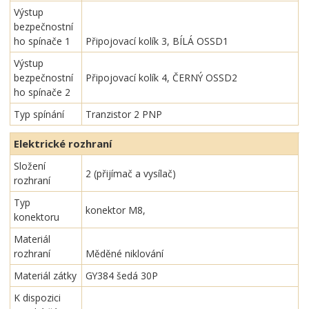
Výstup
bezpečnostní
ho spínače 1
Připojovací kolík 3, BÍLÁ OSSD1
Výstup
bezpečnostní
Připojovací kolík 4, ČERNÝ OSSD2
ho spínače 2
Typ spínání
Tranzistor 2 PNP
Elektrické rozhraní
Složení
2 (přijímač a vysílač)
rozhraní
Typ
konektor M8,
konektoru
Materiál
rozhraní
Měděné niklování
Materiál zátky
GY384 šedá 30P
K dispozici