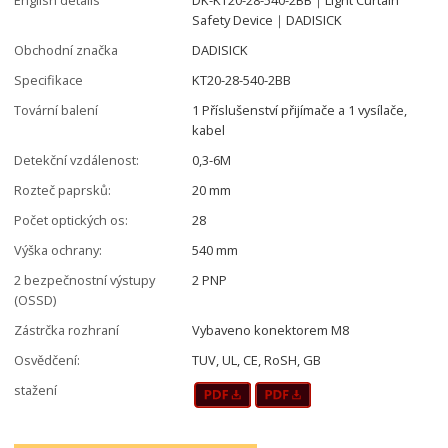
Safety Device｜DADISICK
Obchodní značka
DADISICK
Specifikace
KT20-28-540-2BB
Tovární balení
1 Příslušenství přijímače a 1 vysílače,
kabel
Detekční vzdálenost:
0,3-6M
Rozteč paprsků:
20 mm
Počet optických os:
28
Výška ochrany:
540 mm
2 bezpečnostní výstupy
2 PNP
(OSSD)
Zástrčka rozhraní
Vybaveno konektorem M8
Osvědčení:
TUV, UL, CE, RoSH, GB
stažení