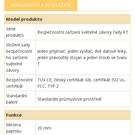
DOKUMENTY A KE STAŽENÍ
Model produktu
Série
Bezpečnostní zařízení světelné závory řady KT
produktů
Složení sady
bezpečnostní
Jeden přijímač, jeden vysílač, dvě datové linky,
ho zařízení
jeden pravoúhlý stojan a jeden šroub ve tvaru
světelné
T
závory
Bezpečnostní
TÜV CE, čínský certifikát GB, certifikát ISO UL-
certifikát
FCC, TYP 2
Standardní
Standardní průmyslové prostředí
balení
Funkce
Mezera
20 mm
paprsku