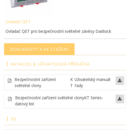
Ovladač QET
Ovladač QET pro bezpečnostní světelné závěsy Dadisick
DOKUMENTY A KE STAŽENÍ
KATALOG ＆ UŽIVATELSKÁ PŘÍRUČKA
Bezpečnostní zařízení
K
Uživatelský manuál
světelné clony
T
řady
Bezpečnostní zařízení světelné clony
KT Series-
datový list
3D