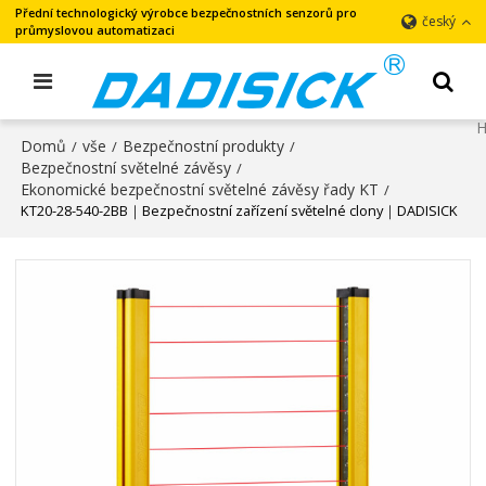
Přední technologický výrobce bezpečnostních senzorů pro
český
průmyslovou automatizaci
Domů
vše
Bezpečnostní produkty
/
/
/
Bezpečnostní světelné závěsy
/
Ekonomické bezpečnostní světelné závěsy řady KT
/
KT20-28-540-2BB｜Bezpečnostní zařízení světelné clony｜DADISICK