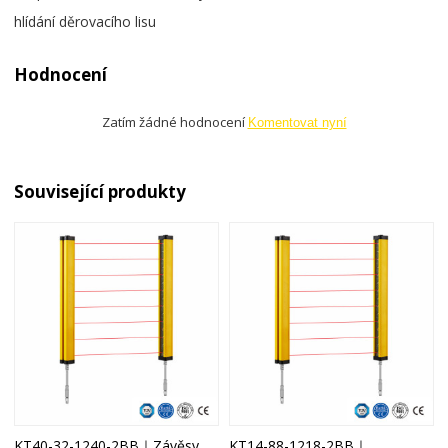
hlídání děrovacího lisu
Hodnocení
Zatím žádné hodnocení
Komentovat nyní
Související produkty
KT40-32-1240-2BB｜Závěsy
KT14-88-1218-2BB｜