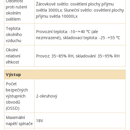
Odolnost
Žárovkové světlo: osvětlení plochy příjmu
proti rušení
světla 3000Lx; Sluneční světlo: osvětlení plochy
okolním
příjmu světla 10000Lx
světlem
Teplota
Provozní teplota: -10~+40 ℃ (ale
okolního
nezmrazené), skladovací teplota: -25 -+55 ℃
vzduchu
Okolní
relativní
Provoz: 35~85% RH, skladování: 35~95% RH
vlhkost
Výstup
Počet
bezpečných
výstupních
2-okruhový
obvodů
(OSSD)
Maximální
18V
napětí spínače