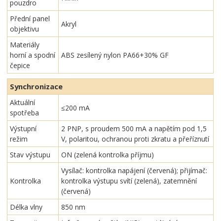
pouzdro
Přední panel
Akryl
objektivu
Materiály
horní a spodní
ABS zesílený nylon PA66+30% GF
čepice
Synchronizace
Aktuální
≤200 mA
spotřeba
Výstupní
2 PNP, s proudem 500 mA a napětím pod 1,5
režim
V, polaritou, ochranou proti zkratu a přeříznutí
Stav výstupu
ON (zelená kontrolka příjmu)
Vysílač: kontrolka napájení (červená); přijímač:
Kontrolka
kontrolka výstupu svítí (zelená), zatemnění
(červená)
Délka vlny
850 nm