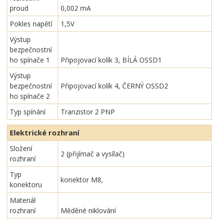
proud
0,002 mA
Pokles napětí
1,5V
Výstup
bezpečnostní
ho spínače 1
Připojovací kolík 3, BÍLÁ OSSD1
Výstup
bezpečnostní
Připojovací kolík 4, ČERNÝ OSSD2
ho spínače 2
Typ spínání
Tranzistor 2 PNP
Elektrické rozhraní
Složení
2 (přijímač a vysílač)
rozhraní
Typ
konektor M8,
konektoru
Materiál
rozhraní
Měděné niklování