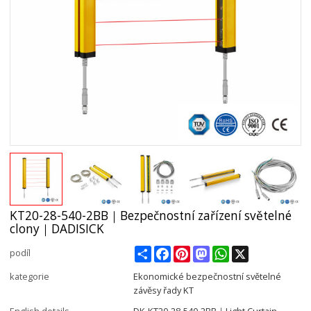
KT20-28-540-2BB｜Bezpečnostní zařízení světelné
clony｜DADISICK
Share
Facebook
Pinterest
Mastodon
WhatsApp
X
podíl
kategorie
Ekonomické bezpečnostní světelné
závěsy řady KT
English details
DK-KT20-28-540-2BB｜Light Curtain