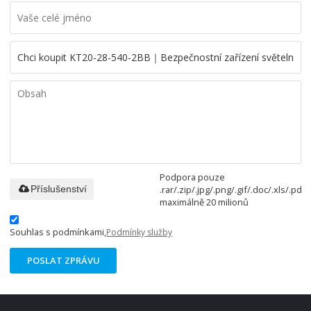
Podpora pouze
.rar/.zip/.jpg/.png/.gif/.doc/.xls/.pdf,
Příslušenství
maximálně 20 milionů
Souhlas s podmínkami,
Podmínky služby
POSLAT ZPRÁVU