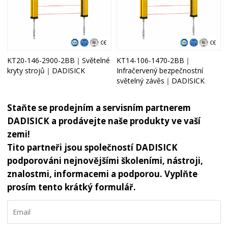
KT20-146-2900-2BB｜Světelné
KT14-106-1470-2BB｜
kryty strojů｜DADISICK
Infračervený bezpečnostní
světelný závěs｜DADISICK
Staňte se prodejním a servisním partnerem
DADISICK a prodávejte naše produkty ve vaší
zemi!
Tito partneři jsou společností DADISICK
podporováni nejnovějšími školeními, nástroji,
znalostmi, informacemi a podporou. Vyplňte
prosím tento krátký formulář.