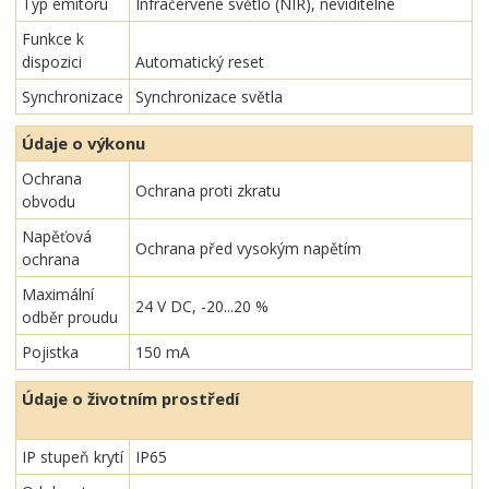
Typ emitoru
Infračervené světlo (NIR), neviditelné
Funkce k
dispozici
Automatický reset
Synchronizace
Synchronizace světla
Údaje o výkonu
Ochrana
Ochrana proti zkratu
obvodu
Napěťová
Ochrana před vysokým napětím
ochrana
Maximální
24 V DC, -20...20 %
odběr proudu
Pojistka
150 mA
Údaje o životním prostředí
IP stupeň krytí
IP65