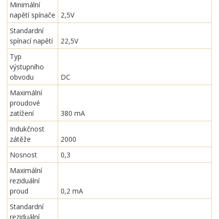
Minimální
napětí spínače
2,5V
Standardní
spínací napětí
22,5V
Typ
výstupního
obvodu
DC
Maximální
proudové
zatížení
380 mA
Indukčnost
zátěže
2000
Nosnost
0,3
Maximální
reziduální
proud
0,2 mA
Standardní
reziduální