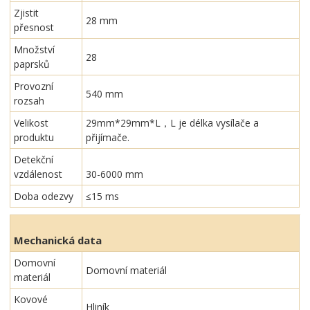
Zjistit
28 mm
přesnost
Množství
28
paprsků
Provozní
540 mm
rozsah
Velikost
29mm*29mm*L，L je délka vysílače a
produktu
přijímače.
Detekční
vzdálenost
30-6000 mm
Doba odezvy
≤15 ms
Mechanická data
Domovní
Domovní materiál
materiál
Kovové
Hliník