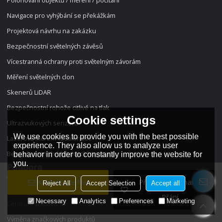
Navigace pro vyhýbání se překážkám
Projektová návrhu na zakázku
Bezpečnostní světelných závěsů
Vícestranná ochrany proti světelným závorám
Měření světelných clon
Skenerů LiDAR
Bezpečnostní rohože citlivé na tlak
Cookie settings
Ultrazvukových senzorů
We use cookies to provide you with the best possible
Laserová měření vzdálenosti
experience. They also allow us to analyze user
Bezpečnostních blokovacích spínačů
behavior in order to constantly improve the website for
you.
Podpora
Kontaktujte Nás
Přidat Do Seznamu
Reject All
Accept Selection
Accept all
Získat vzorek
Přání
Necessary
Analytics
Preferences
Marketing
Centrum stahování
Výměna značkových produktů