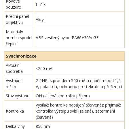
Kovové
Hliník
pouzdro
Přední panel
Akryl
objektivu
Materiály
horní a spodní
ABS zesílený nylon PA66+30% GF
čepice
Synchronizace
Aktuální
≤200 mA
spotřeba
Výstupní
2 PNP, s proudem 500 mA a napětím pod 1,5
režim
V, polaritou, ochranou proti zkratu a přeříznutí
Stav výstupu
ON (zelená kontrolka příjmu)
Vysílač: kontrolka napájení (červená); přijímač:
Kontrolka
kontrolka výstupu svítí (zelená), zatemnění
(červená)
Délka vlny
850 nm