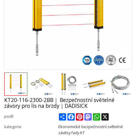
KT20-116-2300-2BB｜ Bezpečnostní světelné
závory pro lis na brzdy｜DADISICK
Share
Facebook
Pinterest
Mastodon
WhatsApp
X
podíl
kategorie
Ekonomické bezpečnostní světelné
závěsy řady KT