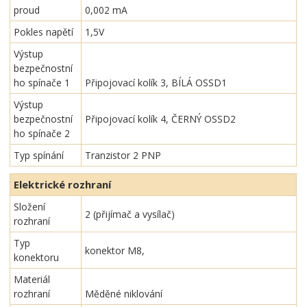
proud
0,002 mA
Pokles napětí
1,5V
Výstup
bezpečnostní
ho spínače 1
Připojovací kolík 3, BÍLÁ OSSD1
Výstup
bezpečnostní
Připojovací kolík 4, ČERNÝ OSSD2
ho spínače 2
Typ spínání
Tranzistor 2 PNP
Elektrické rozhraní
Složení
2 (přijímač a vysílač)
rozhraní
Typ
konektor M8,
konektoru
Materiál
rozhraní
Měděné niklování