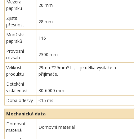
Mezera
20 mm
paprsku
Zjistit
28 mm
přesnost
Množství
116
paprsků
Provozní
2300 mm
rozsah
Velikost
29mm*29mm*L，L je délka vysílače a
produktu
přijímače.
Detekční
vzdálenost
30-6000 mm
Doba odezvy
≤15 ms
Mechanická data
Domovní
Domovní materiál
materiál