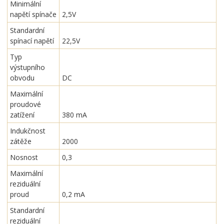
Minimální
napětí spínače
2,5V
Standardní
spínací napětí
22,5V
Typ
výstupního
obvodu
DC
Maximální
proudové
zatížení
380 mA
Indukčnost
zátěže
2000
Nosnost
0,3
Maximální
reziduální
proud
0,2 mA
Standardní
reziduální