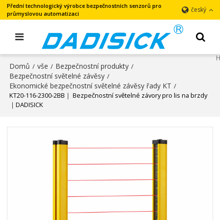
Přední technologický výrobce bezpečnostních senzorů pro
český
průmyslovou automatizaci
Domů
vše
Bezpečnostní produkty
/
/
/
Bezpečnostní světelné závěsy
/
Ekonomické bezpečnostní světelné závěsy řady KT
/
KT20-116-2300-2BB｜ Bezpečnostní světelné závory pro lis na brzdy
｜DADISICK