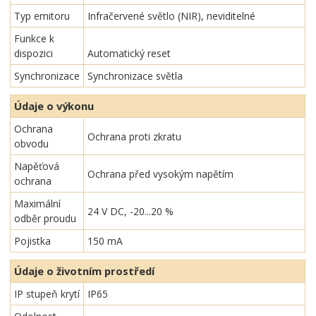
Typ emitoru
Infračervené světlo (NIR), neviditelné
Funkce k
dispozici
Automatický reset
Synchronizace
Synchronizace světla
Údaje o výkonu
Ochrana
Ochrana proti zkratu
obvodu
Napěťová
Ochrana před vysokým napětím
ochrana
Maximální
24 V DC, -20...20 %
odběr proudu
Pojistka
150 mA
Údaje o životním prostředí
IP stupeň krytí
IP65