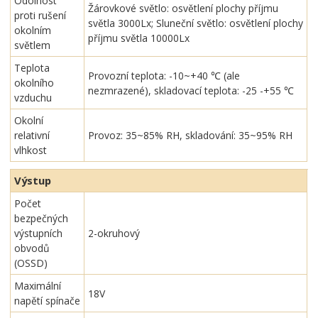
Odolnost
Žárovkové světlo: osvětlení plochy příjmu
proti rušení
světla 3000Lx; Sluneční světlo: osvětlení plochy
okolním
příjmu světla 10000Lx
světlem
Teplota
Provozní teplota: -10~+40 ℃ (ale
okolního
nezmrazené), skladovací teplota: -25 -+55 ℃
vzduchu
Okolní
relativní
Provoz: 35~85% RH, skladování: 35~95% RH
vlhkost
Výstup
Počet
bezpečných
výstupních
2-okruhový
obvodů
(OSSD)
Maximální
18V
napětí spínače