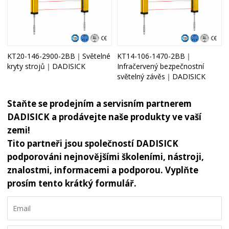
KT20-146-2900-2BB｜Světelné
KT14-106-1470-2BB｜
kryty strojů｜DADISICK
Infračervený bezpečnostní
světelný závěs｜DADISICK
Staňte se prodejním a servisním partnerem
DADISICK a prodávejte naše produkty ve vaší
zemi!
Tito partneři jsou společností DADISICK
podporováni nejnovějšími školeními, nástroji,
znalostmi, informacemi a podporou. Vyplňte
prosím tento krátký formulář.