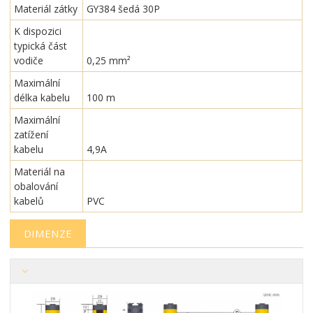
Materiál zátky
GY384 šedá 30P
K dispozici
typická část
vodiče
0,25 mm²
Maximální
délka kabelu
100 m
Maximální
zatížení
kabelu
4,9A
Materiál na
obalování
kabelů
PVC
DIMENZE