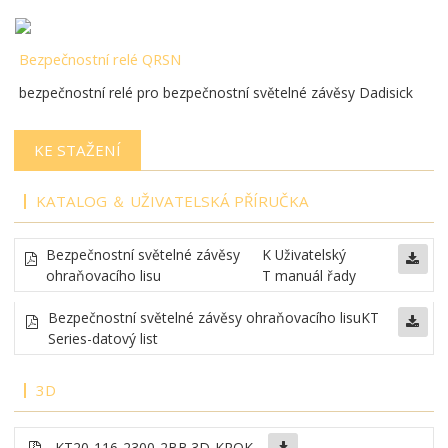
Bezpečnostní relé QRSN
bezpečnostní relé pro bezpečnostní světelné závěsy Dadisick
KE STAŽENÍ
KATALOG ＆ UŽIVATELSKÁ PŘÍRUČKA
Bezpečnostní světelné závěsy
K
Uživatelský
ohraňovacího lisu
T
manuál řady
Bezpečnostní světelné závěsy ohraňovacího lisu
KT
Series-datový list
3D
KT20-116-2300-2BB
.3D-KROK