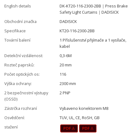
English details
DK-KT20-116-2300-2BB｜Press Brake
Safety Light Curtains｜DADISICK
Obchodní značka
DADISICK
Specifikace
KT20-116-2300-2BB
Tovární balení
1 Příslušenství přijímače a 1 vysílače,
kabel
Detekční vzdálenost:
0,3-6M
Rozteč paprsků:
20 mm
Počet optických os:
116
Výška ochrany:
2300 mm
2 bezpečnostní výstupy
2 PNP
(OSSD)
Zástrčka rozhraní
Vybaveno konektorem M8
Osvědčení:
TUV, UL, CE, RoSH, GB
stažení