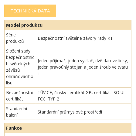
TECHNICKÁ DATA
Model produktu
Série
Bezpečnostní světelné závory řady KT
produktů
Složení sady
bezpečnostníc
Jeden přijímač, jeden vysílač, dvě datové linky,
h světelných
jeden pravoúhlý stojan a jeden šroub ve tvaru
závěsů
T
ohraňovacího
lisu
Bezpečnostní
TÜV CE, čínský certifikát GB, certifikát ISO UL-
certifikát
FCC, TYP 2
Standardní
Standardní průmyslové prostředí
balení
Funkce