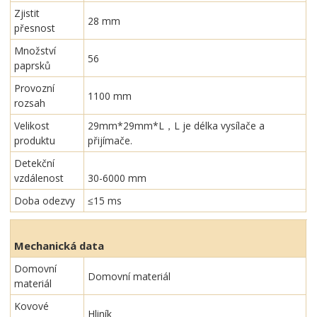
Zjistit
28 mm
přesnost
Množství
56
paprsků
Provozní
1100 mm
rozsah
Velikost
29mm*29mm*L，L je délka vysílače a
produktu
přijímače.
Detekční
vzdálenost
30-6000 mm
Doba odezvy
≤15 ms
Mechanická data
Domovní
Domovní materiál
materiál
Kovové
Hliník