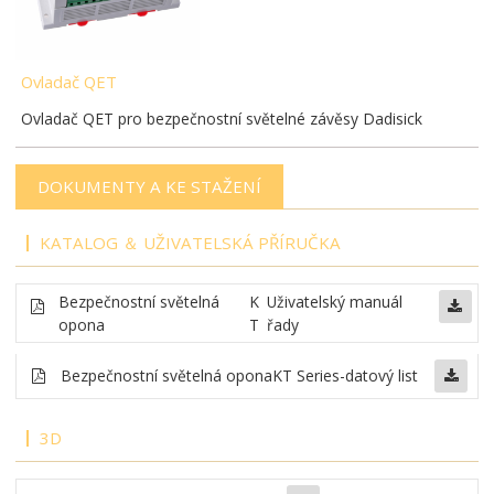
Ovladač QET
Ovladač QET pro bezpečnostní světelné závěsy Dadisick
DOKUMENTY A KE STAŽENÍ
KATALOG ＆ UŽIVATELSKÁ PŘÍRUČKA
Bezpečnostní světelná
K
Uživatelský manuál
opona
T
řady
Bezpečnostní světelná opona
KT Series-datový list
3D