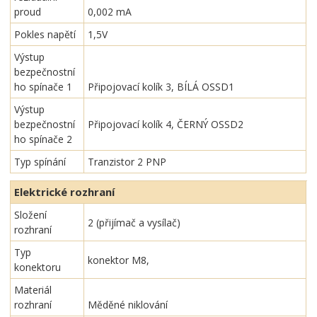
proud
0,002 mA
Pokles napětí
1,5V
Výstup
bezpečnostní
ho spínače 1
Připojovací kolík 3, BÍLÁ OSSD1
Výstup
bezpečnostní
Připojovací kolík 4, ČERNÝ OSSD2
ho spínače 2
Typ spínání
Tranzistor 2 PNP
Elektrické rozhraní
Složení
2 (přijímač a vysílač)
rozhraní
Typ
konektor M8,
konektoru
Materiál
rozhraní
Měděné niklování