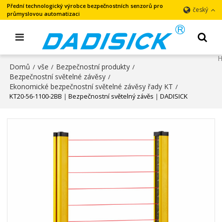
Přední technologický výrobce bezpečnostních senzorů pro
český
průmyslovou automatizaci
Domů
vše
Bezpečnostní produkty
/
/
/
Bezpečnostní světelné závěsy
/
Ekonomické bezpečnostní světelné závěsy řady KT
/
KT20-56-1100-2BB｜Bezpečnostní světelný závěs｜DADISICK