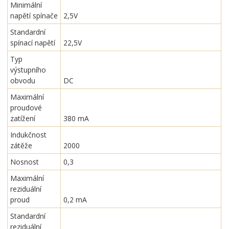
Minimální
napětí spínače
2,5V
Standardní
spínací napětí
22,5V
Typ
výstupního
obvodu
DC
Maximální
proudové
zatížení
380 mA
Indukčnost
zátěže
2000
Nosnost
0,3
Maximální
reziduální
proud
0,2 mA
Standardní
reziduální