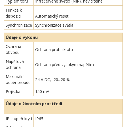
Typ emitoru
Infračervené světlo (NIR), neviditelné
Funkce k
dispozici
Automatický reset
Synchronizace
Synchronizace světla
Údaje o výkonu
Ochrana
Ochrana proti zkratu
obvodu
Napěťová
Ochrana před vysokým napětím
ochrana
Maximální
24 V DC, -20...20 %
odběr proudu
Pojistka
150 mA
Údaje o životním prostředí
IP stupeň krytí
IP65