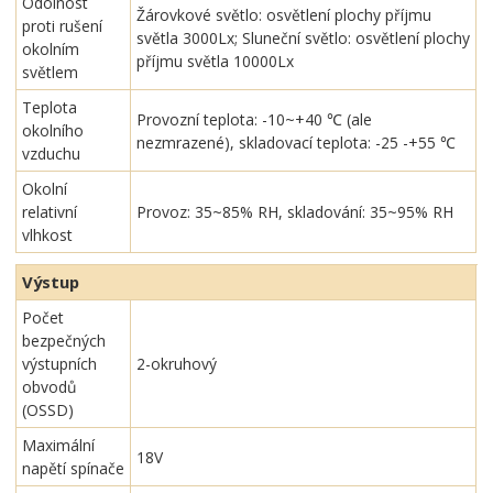
Odolnost
Žárovkové světlo: osvětlení plochy příjmu
proti rušení
světla 3000Lx; Sluneční světlo: osvětlení plochy
okolním
příjmu světla 10000Lx
světlem
Teplota
Provozní teplota: -10~+40 ℃ (ale
okolního
nezmrazené), skladovací teplota: -25 -+55 ℃
vzduchu
Okolní
relativní
Provoz: 35~85% RH, skladování: 35~95% RH
vlhkost
Výstup
Počet
bezpečných
výstupních
2-okruhový
obvodů
(OSSD)
Maximální
18V
napětí spínače