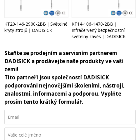
KT20-146-2900-2BB｜Světelné
KT14-106-1470-2BB｜
kryty strojů｜DADISICK
Infračervený bezpečnostní
světelný závěs｜DADISICK
Staňte se prodejním a servisním partnerem
DADISICK a prodávejte naše produkty ve vaší
zemi!
Tito partneři jsou společností DADISICK
podporováni nejnovějšími školeními, nástroji,
znalostmi, informacemi a podporou. Vyplňte
prosím tento krátký formulář.