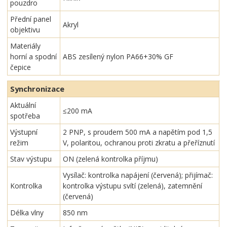
pouzdro
Přední panel
Akryl
objektivu
Materiály
horní a spodní
ABS zesílený nylon PA66+30% GF
čepice
Synchronizace
Aktuální
≤200 mA
spotřeba
Výstupní
2 PNP, s proudem 500 mA a napětím pod 1,5
režim
V, polaritou, ochranou proti zkratu a přeříznutí
Stav výstupu
ON (zelená kontrolka příjmu)
Vysílač: kontrolka napájení (červená); přijímač:
Kontrolka
kontrolka výstupu svítí (zelená), zatemnění
(červená)
Délka vlny
850 nm