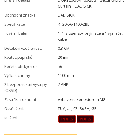
Curtain｜DADISICK
Obchodní značka
DADISICK
Specifikace
KT20-56-1100-2BB
Tovární balení
1 Příslušenství přijímače a 1 vysílače,
kabel
Detekční vzdálenost:
0,3-6M
Rozteč paprsků:
20 mm
Počet optických os:
56
Výška ochrany:
1100 mm
2 bezpečnostní výstupy
2 PNP
(OSSD)
Zástrčka rozhraní
Vybaveno konektorem M8
Osvědčení:
TUV, UL, CE, RoSH, GB
stažení