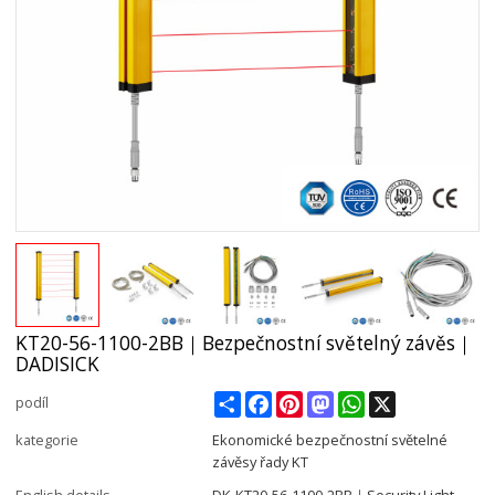
KT20-56-1100-2BB｜Bezpečnostní světelný závěs｜
DADISICK
Share
Facebook
Pinterest
Mastodon
WhatsApp
X
podíl
kategorie
Ekonomické bezpečnostní světelné
závěsy řady KT
English details
DK-KT20-56-1100-2BB｜Security Light