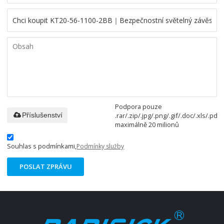
Podpora pouze
.rar/.zip/.jpg/.png/.gif/.doc/.xls/.pdf,
Příslušenství
maximálně 20 milionů
Souhlas s podmínkami,
Podmínky služby
POSLAT ZPRÁVU