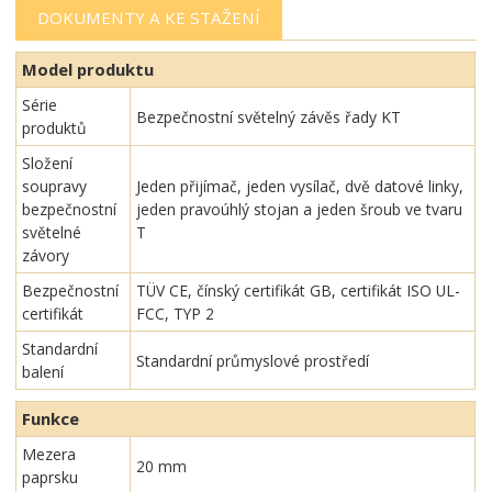
DOKUMENTY A KE STAŽENÍ
Model produktu
Série
Bezpečnostní světelný závěs řady KT
produktů
Složení
soupravy
Jeden přijímač, jeden vysílač, dvě datové linky,
bezpečnostní
jeden pravoúhlý stojan a jeden šroub ve tvaru
světelné
T
závory
Bezpečnostní
TÜV CE, čínský certifikát GB, certifikát ISO UL-
certifikát
FCC, TYP 2
Standardní
Standardní průmyslové prostředí
balení
Funkce
Mezera
20 mm
paprsku