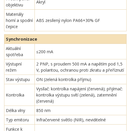
Akryl
objektivu
Materiály
horní a spodní
ABS zesílený nylon PA66+30% GF
čepice
Synchronizace
Aktuální
≤200 mA
spotřeba
Výstupní
2 PNP, s proudem 500 mA a napětím pod 1,5
režim
V, polaritou, ochranou proti zkratu a přeříznutí
Stav výstupu
ON (zelená kontrolka příjmu)
Vysílač: kontrolka napájení (červená); přijímač:
Kontrolka
kontrolka výstupu svítí (zelená), zatemnění
(červená)
Délka vlny
850 nm
Typ emitoru
Infračervené světlo (NIR), neviditelné
Funkce k