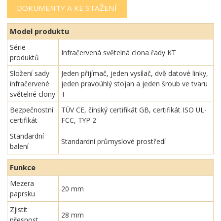
DOKUMENTY A KE STAŽENÍ
Model produktu
Série
Infračervená světelná clona řady KT
produktů
Složení sady
Jeden přijímač, jeden vysílač, dvě datové linky,
infračervené
jeden pravoúhlý stojan a jeden šroub ve tvaru
světelné clony
T
Bezpečnostní
TÜV CE, čínský certifikát GB, certifikát ISO UL-
certifikát
FCC, TYP 2
Standardní
Standardní průmyslové prostředí
balení
Funkce
Mezera
20 mm
paprsku
Zjistit
28 mm
přesnost