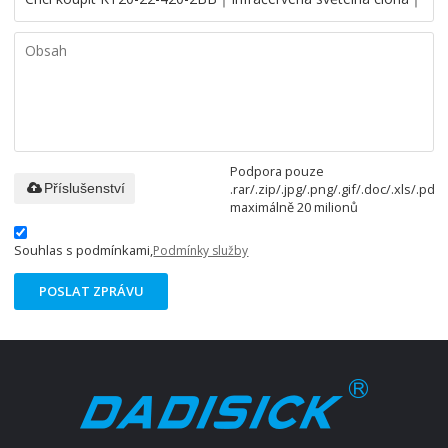
Podpora pouze
.rar/.zip/.jpg/.png/.gif/.doc/.xls/.pdf,
Příslušenství
maximálně 20 milionů
Souhlas s podmínkami,
Podmínky služby
POSLAT ZPRÁVU