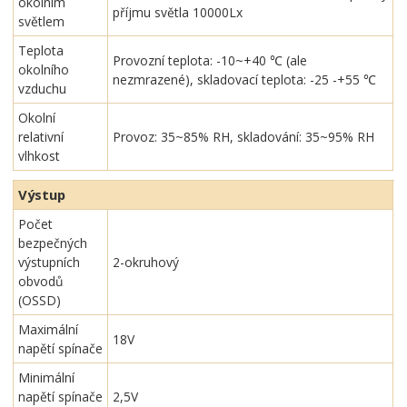
okolním
příjmu světla 10000Lx
světlem
Teplota
Provozní teplota: -10~+40 ℃ (ale
okolního
nezmrazené), skladovací teplota: -25 -+55 ℃
vzduchu
Okolní
relativní
Provoz: 35~85% RH, skladování: 35~95% RH
vlhkost
Výstup
Počet
bezpečných
výstupních
2-okruhový
obvodů
(OSSD)
Maximální
18V
napětí spínače
Minimální
napětí spínače
2,5V