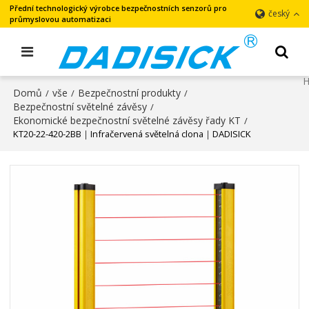
Přední technologický výrobce bezpečnostních senzorů pro
český
průmyslovou automatizaci
Domů
vše
Bezpečnostní produkty
/
/
/
Bezpečnostní světelné závěsy
/
Ekonomické bezpečnostní světelné závěsy řady KT
/
KT20-22-420-2BB｜Infračervená světelná clona｜DADISICK