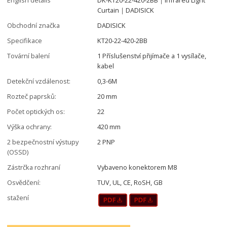
Curtain｜DADISICK
Obchodní značka
DADISICK
Specifikace
KT20-22-420-2BB
Tovární balení
1 Příslušenství přijímače a 1 vysílače,
kabel
Detekční vzdálenost:
0,3-6M
Rozteč paprsků:
20 mm
Počet optických os:
22
Výška ochrany:
420 mm
2 bezpečnostní výstupy
2 PNP
(OSSD)
Zástrčka rozhraní
Vybaveno konektorem M8
Osvědčení:
TUV, UL, CE, RoSH, GB
stažení