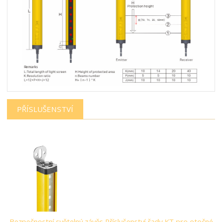
PŘÍSLUŠENSTVÍ
Bezpečnostní světelný závěs Příslušenství řady KT pro otočné