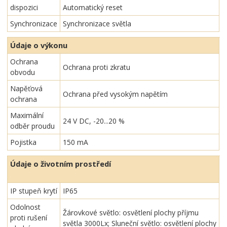
dispozici
Automatický reset
Synchronizace
Synchronizace světla
Údaje o výkonu
Ochrana
Ochrana proti zkratu
obvodu
Napěťová
Ochrana před vysokým napětím
ochrana
Maximální
24 V DC, -20...20 %
odběr proudu
Pojistka
150 mA
Údaje o životním prostředí
IP stupeň krytí
IP65
Odolnost
Žárovkové světlo: osvětlení plochy příjmu
proti rušení
světla 3000Lx; Sluneční světlo: osvětlení plochy