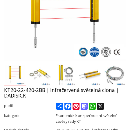
KT20-22-420-2BB｜Infračervená světelná clona｜
DADISICK
Share
Facebook
Pinterest
Mastodon
WhatsApp
X
podíl
kategorie
Ekonomické bezpečnostní světelné
závěsy řady KT
English details
DK-KT20-22-420-2BB｜Infrared Light