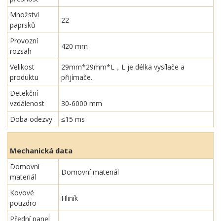
Množství
22
paprsků
Provozní
420 mm
rozsah
Velikost
29mm*29mm*L，L je délka vysílače a
produktu
přijímače.
Detekční
vzdálenost
30-6000 mm
Doba odezvy
≤15 ms
Mechanická data
Domovní
Domovní materiál
materiál
Kovové
Hliník
pouzdro
Přední panel