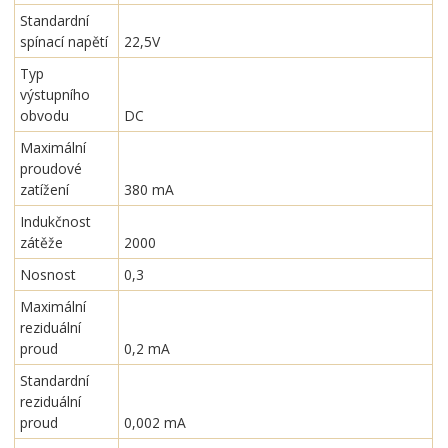
Standardní
spínací napětí
22,5V
Typ
výstupního
obvodu
DC
Maximální
proudové
zatížení
380 mA
Indukčnost
zátěže
2000
Nosnost
0,3
Maximální
reziduální
proud
0,2 mA
Standardní
reziduální
proud
0,002 mA