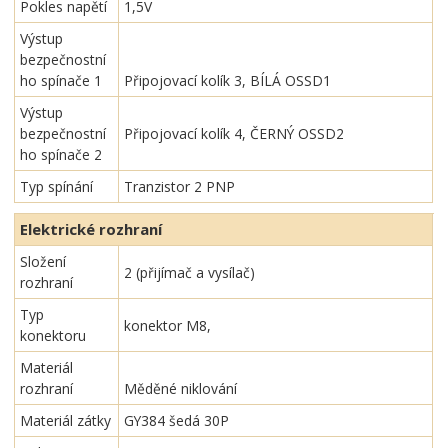
Pokles napětí
1,5V
Výstup
bezpečnostní
ho spínače 1
Připojovací kolík 3, BÍLÁ OSSD1
Výstup
bezpečnostní
Připojovací kolík 4, ČERNÝ OSSD2
ho spínače 2
Typ spínání
Tranzistor 2 PNP
Elektrické rozhraní
Složení
2 (přijímač a vysílač)
rozhraní
Typ
konektor M8,
konektoru
Materiál
rozhraní
Měděné niklování
Materiál zátky
GY384 šedá 30P