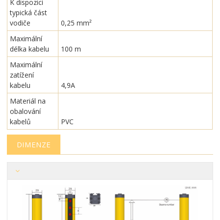
K dispozici
typická část
vodiče
0,25 mm²
Maximální
délka kabelu
100 m
Maximální
zatížení
kabelu
4,9A
Materiál na
obalování
kabelů
PVC
DIMENZE