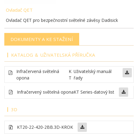
Ovladač QET
Ovladač QET pro bezpečnostní světelné závěsy Dadisick
DOKUMENTY A KE STAŽENÍ
KATALOG ＆ UŽIVATELSKÁ PŘÍRUČKA
Infračervená světelná
K
Uživatelský manuál
opona
T
řady
Infračervený
světelná opona
KT Series-datový list
3D
KT20-22-420-2BB
.3D-KROK