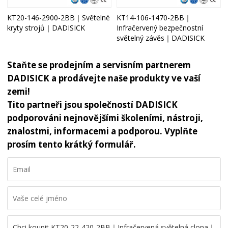
KT20-146-2900-2BB｜Světelné
KT14-106-1470-2BB｜
kryty strojů｜DADISICK
Infračervený bezpečnostní
světelný závěs｜DADISICK
Staňte se prodejním a servisním partnerem
DADISICK a prodávejte naše produkty ve vaší
zemi!
Tito partneři jsou společností DADISICK
podporováni nejnovějšími školeními, nástroji,
znalostmi, informacemi a podporou. Vyplňte
prosím tento krátký formulář.