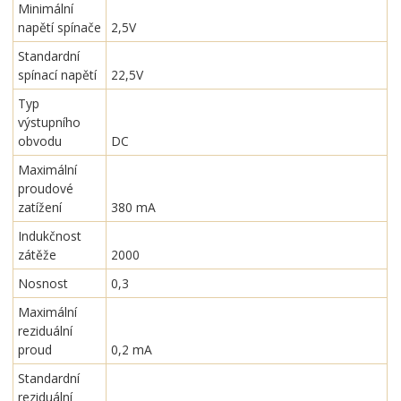
Minimální
napětí spínače
2,5V
Standardní
spínací napětí
22,5V
Typ
výstupního
obvodu
DC
Maximální
proudové
zatížení
380 mA
Indukčnost
zátěže
2000
Nosnost
0,3
Maximální
reziduální
proud
0,2 mA
Standardní
reziduální