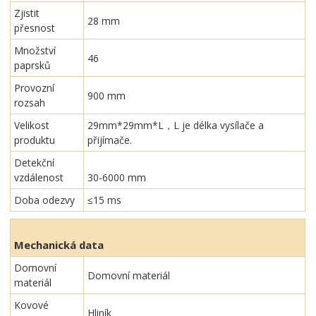
Zjistit
28 mm
přesnost
Množství
46
paprsků
Provozní
900 mm
rozsah
Velikost
29mm*29mm*L，L je délka vysílače a
produktu
přijímače.
Detekční
vzdálenost
30-6000 mm
Doba odezvy
≤15 ms
Mechanická data
Domovní
Domovní materiál
materiál
Kovové
Hliník