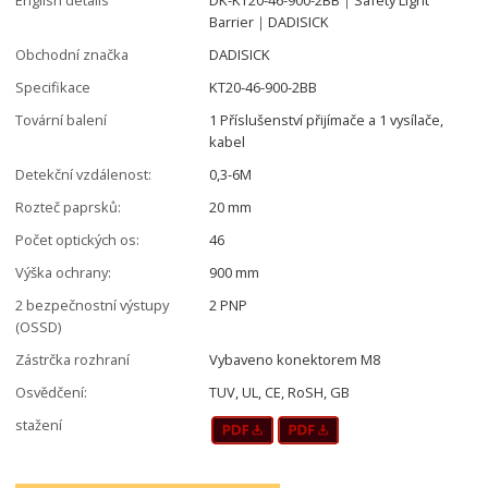
Barrier｜DADISICK
Obchodní značka
DADISICK
Specifikace
KT20-46-900-2BB
Tovární balení
1 Příslušenství přijímače a 1 vysílače,
kabel
Detekční vzdálenost:
0,3-6M
Rozteč paprsků:
20 mm
Počet optických os:
46
Výška ochrany:
900 mm
2 bezpečnostní výstupy
2 PNP
(OSSD)
Zástrčka rozhraní
Vybaveno konektorem M8
Osvědčení:
TUV, UL, CE, RoSH, GB
stažení