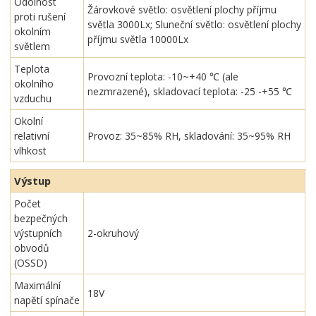
Odolnost
Žárovkové světlo: osvětlení plochy příjmu
proti rušení
světla 3000Lx; Sluneční světlo: osvětlení plochy
okolním
příjmu světla 10000Lx
světlem
Teplota
Provozní teplota: -10~+40 ℃ (ale
okolního
nezmrazené), skladovací teplota: -25 -+55 ℃
vzduchu
Okolní
relativní
Provoz: 35~85% RH, skladování: 35~95% RH
vlhkost
Výstup
Počet
bezpečných
výstupních
2-okruhový
obvodů
(OSSD)
Maximální
18V
napětí spínače