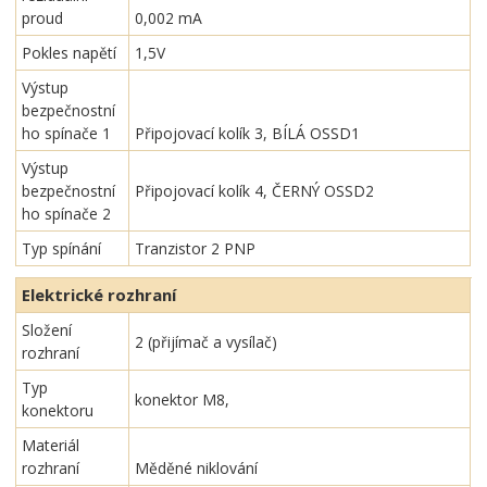
proud
0,002 mA
Pokles napětí
1,5V
Výstup
bezpečnostní
ho spínače 1
Připojovací kolík 3, BÍLÁ OSSD1
Výstup
bezpečnostní
Připojovací kolík 4, ČERNÝ OSSD2
ho spínače 2
Typ spínání
Tranzistor 2 PNP
Elektrické rozhraní
Složení
2 (přijímač a vysílač)
rozhraní
Typ
konektor M8,
konektoru
Materiál
rozhraní
Měděné niklování