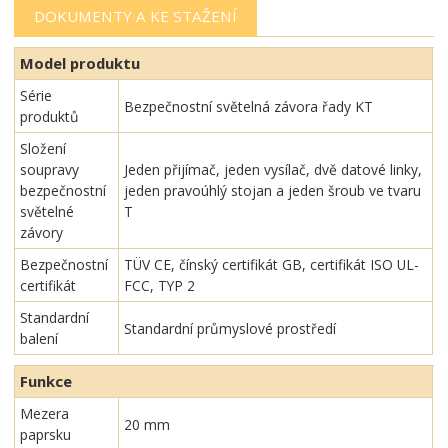
DOKUMENTY A KE STAŽENÍ
Model produktu
Série
Bezpečnostní světelná závora řady KT
produktů
Složení
soupravy
Jeden přijímač, jeden vysílač, dvě datové linky,
bezpečnostní
jeden pravoúhlý stojan a jeden šroub ve tvaru
světelné
T
závory
Bezpečnostní
TÜV CE, čínský certifikát GB, certifikát ISO UL-
certifikát
FCC, TYP 2
Standardní
Standardní průmyslové prostředí
balení
Funkce
Mezera
20 mm
paprsku