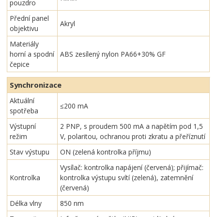
pouzdro
Přední panel
Akryl
objektivu
Materiály
horní a spodní
ABS zesílený nylon PA66+30% GF
čepice
Synchronizace
Aktuální
≤200 mA
spotřeba
Výstupní
2 PNP, s proudem 500 mA a napětím pod 1,5
režim
V, polaritou, ochranou proti zkratu a přeříznutí
Stav výstupu
ON (zelená kontrolka příjmu)
Vysílač: kontrolka napájení (červená); přijímač:
Kontrolka
kontrolka výstupu svítí (zelená), zatemnění
(červená)
Délka vlny
850 nm