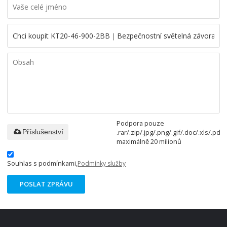
Podpora pouze
.rar/.zip/.jpg/.png/.gif/.doc/.xls/.pdf,
Příslušenství
maximálně 20 milionů
Souhlas s podmínkami,
Podmínky služby
POSLAT ZPRÁVU