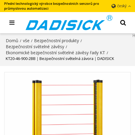
Přední technologický výrobce bezpečnostních senzorů pro
český
průmyslovou automatizaci
Domů
vše
Bezpečnostní produkty
/
/
/
Bezpečnostní světelné závěsy
/
Ekonomické bezpečnostní světelné závěsy řady KT
/
KT20-46-900-2BB｜Bezpečnostní světelná závora｜DADISICK