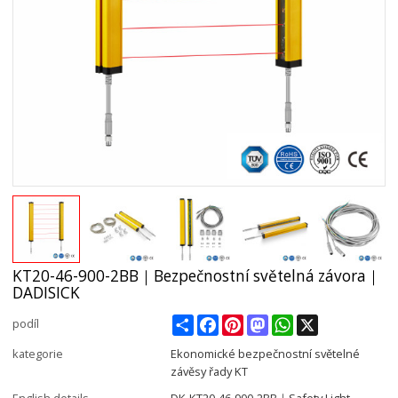
KT20-46-900-2BB｜Bezpečnostní světelná závora｜
DADISICK
Share
Facebook
Pinterest
Mastodon
WhatsApp
X
podíl
kategorie
Ekonomické bezpečnostní světelné
závěsy řady KT
English details
DK-KT20-46-900-2BB｜Safety Light