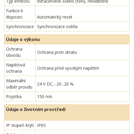
Typ emitoru
Infračervené světlo (NIR), neviditelné
Funkce k
dispozici
Automatický reset
Synchronizace
Synchronizace světla
Údaje o výkonu
Ochrana
Ochrana proti zkratu
obvodu
Napěťová
Ochrana před vysokým napětím
ochrana
Maximální
24 V DC, -20...20 %
odběr proudu
Pojistka
150 mA
Údaje o životním prostředí
IP stupeň krytí
IP65