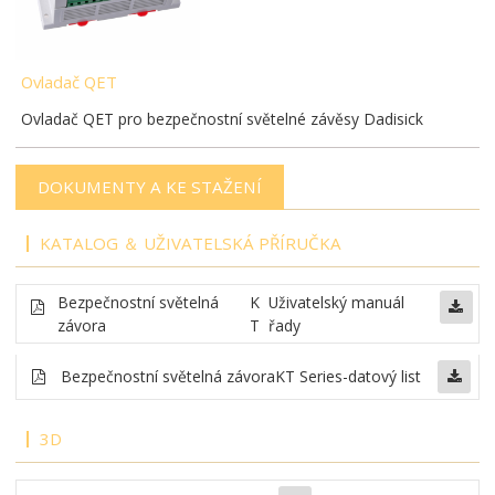
Ovladač QET
Ovladač QET pro bezpečnostní světelné závěsy Dadisick
DOKUMENTY A KE STAŽENÍ
KATALOG ＆ UŽIVATELSKÁ PŘÍRUČKA
Bezpečnostní světelná
K
Uživatelský manuál
závora
T
řady
Bezpečnostní světelná závora
KT Series-datový list
3D