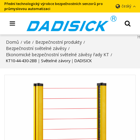
Přední technologický výrobce bezpečnostních senzorů pro
český
průmyslovou automatizaci
Domů
vše
Bezpečnostní produkty
/
/
/
Bezpečnostní světelné závěsy
/
Ekonomické bezpečnostní světelné závěsy řady KT
/
KT10-44-430-2BB｜Světelné závory｜DADISICK