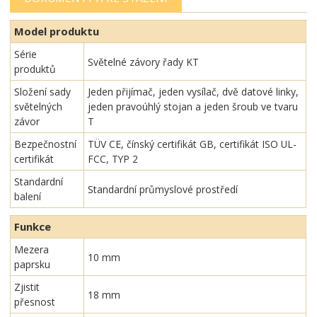
Model produktu
Série
Světelné závory řady KT
produktů
Složení sady
Jeden přijímač, jeden vysílač, dvě datové linky,
světelných
jeden pravoúhlý stojan a jeden šroub ve tvaru
závor
T
Bezpečnostní
TÜV CE, čínský certifikát GB, certifikát ISO UL-
certifikát
FCC, TYP 2
Standardní
Standardní průmyslové prostředí
balení
Funkce
Mezera
10 mm
paprsku
Zjistit
18 mm
přesnost