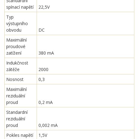
Standardní
spínací napětí
22,5V
Typ
výstupního
obvodu
DC
Maximální
proudové
zatížení
380 mA
Indukčnost
zátěže
2000
Nosnost
0,3
Maximální
reziduální
proud
0,2 mA
Standardní
reziduální
proud
0,002 mA
Pokles napětí
1,5V