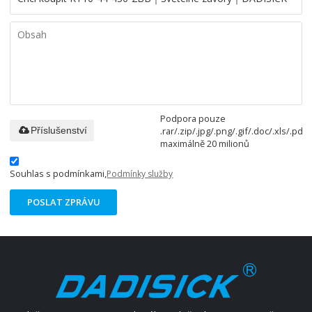
Podpora pouze
.rar/.zip/.jpg/.png/.gif/.doc/.xls/.pdf,
Příslušenství
maximálně 20 milionů
Souhlas s podmínkami,
Podmínky služby
POSLAT ZPRÁVU