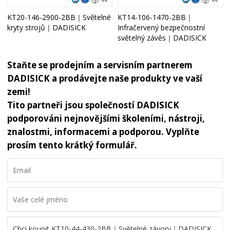
KT20-146-2900-2BB｜Světelné
KT14-106-1470-2BB｜
kryty strojů｜DADISICK
Infračervený bezpečnostní
světelný závěs｜DADISICK
Staňte se prodejním a servisním partnerem
DADISICK a prodávejte naše produkty ve vaší
zemi!
Tito partneři jsou společností DADISICK
podporováni nejnovějšími školeními, nástroji,
znalostmi, informacemi a podporou. Vyplňte
prosím tento krátký formulář.