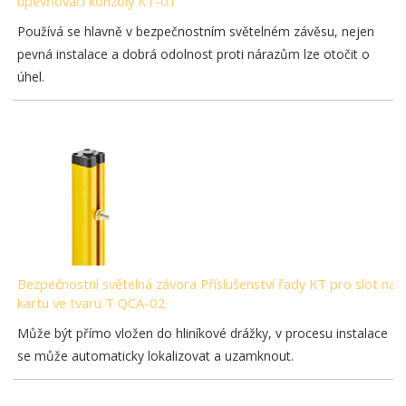
upevňovací konzoly KT-01
Používá se hlavně v bezpečnostním světelném závěsu, nejen
pevná instalace a dobrá odolnost proti nárazům lze otočit o
úhel.
Bezpečnostní světelná závora Příslušenství řady KT pro slot na
kartu ve tvaru T QCA-02
Může být přímo vložen do hliníkové drážky, v procesu instalace
se může automaticky lokalizovat a uzamknout.