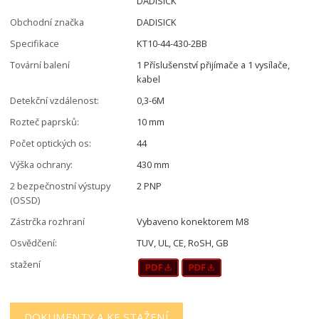
DADISICK
Obchodní značka
DADISICK
Specifikace
KT10-44-430-2BB
Tovární balení
1 Příslušenství přijímače a 1 vysílače,
kabel
Detekční vzdálenost:
0,3-6M
Rozteč paprsků:
10 mm
Počet optických os:
44
Výška ochrany:
430 mm
2 bezpečnostní výstupy
2 PNP
(OSSD)
Zástrčka rozhraní
Vybaveno konektorem M8
Osvědčení:
TUV, UL, CE, RoSH, GB
stažení
DOKUMENTY A KE STAŽENÍ