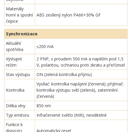
Materiály
horní a spodní
ABS zesílený nylon PA66+30% GF
čepice
Synchronizace
Aktuální
≤200 mA
spotřeba
Výstupní
2 PNP, s proudem 500 mA a napětím pod 1,5
režim
V, polaritou, ochranou proti zkratu a přeříznutí
Stav výstupu
ON (zelená kontrolka příjmu)
Vysílač: kontrolka napájení (červená); přijímač:
Kontrolka
kontrolka výstupu svítí (zelená), zatemnění
(červená)
Délka vlny
850 nm
Typ emitoru
Infračervené světlo (NIR), neviditelné
Funkce k
dispozici
Automatický reset