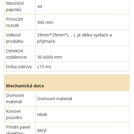
Množství
44
paprsků
Provozní
430 mm
rozsah
Velikost
29mm*29mm*L，L je délka vysílače a
produktu
přijímače.
Detekční
vzdálenost
30-6000 mm
Doba odezvy
≤15 ms
Mechanická data
Domovní
Domovní materiál
materiál
Kovové
Hliník
pouzdro
Přední panel
Akryl
objektivu