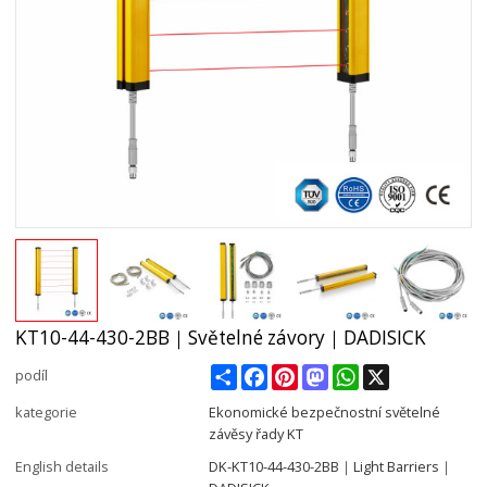
KT10-44-430-2BB｜Světelné závory｜DADISICK
Share
Facebook
Pinterest
Mastodon
WhatsApp
X
podíl
kategorie
Ekonomické bezpečnostní světelné
závěsy řady KT
English details
DK-KT10-44-430-2BB｜Light Barriers｜