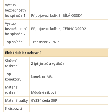
Výstup
bezpečnostní
ho spínače 1
Připojovací kolík 3, BÍLÁ OSSD1
Výstup
bezpečnostní
Připojovací kolík 4, ČERNÝ OSSD2
ho spínače 2
Typ spínání
Tranzistor 2 PNP
Elektrické rozhraní
Složení
2 (přijímač a vysílač)
rozhraní
Typ
konektor M8,
konektoru
Materiál
rozhraní
Měděné niklování
Materiál zátky
GY384 šedá 30P
K dispozici