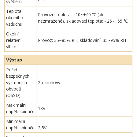
světlem
Teplota
Provozní teplota: - 10~+40 ℃ (ale
okolního
nezmrazené), skladovací teplota: - 25 -+55 ℃
vzduchu
Okolní
relativní
Provoz: 35~85% RH, skladování: 35~95% RH
vlhkost
Výstup
Počet
bezpečných
výstupních
2-okruhový
obvodů
(OSSD)
Maximální
18V
napětí spínače
Minimální
napětí spínače
2,5V