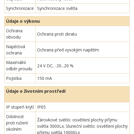
Synchronizace
Synchronizace světla
Údaje o výkonu
Ochrana
Ochrana proti zkratu
obvodu
Napěťová
Ochrana před vysokým napětím
ochrana
Maximální
24 V DC, -20...20 %
odběr proudu
Pojistka
150 mA
Údaje o životním prostředí
IP stupeň krytí
IP65
Odolnost
Žárovkové světlo: osvětlení plochy příjmu
proti rušení
světla 3000Lx; Sluneční světlo: osvětlení plochy
okolním
příjmu světla 10000Lx