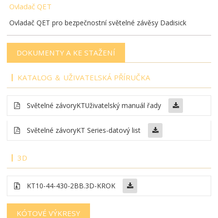
Ovladač QET
Ovladač QET pro bezpečnostní světelné závěsy Dadisick
DOKUMENTY A KE STAŽENÍ
KATALOG ＆ UŽIVATELSKÁ PŘÍRUČKA
Světelné závory
KT
Uživatelský manuál řady
Světelné závory
KT Series-datový list
3D
KT10-44-430-2BB
.3D-KROK
KÓTOVÉ VÝKRESY