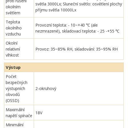
proti rušení
světla 3000Lx; Sluneční světlo: osvětlení plochy
okolním
příjmu světla 10000Lx
světlem
Teplota
Provozní teplota: - 10~+40 ℃ (ale
okolního
nezmrazené), skladovací teplota: - 25 -+55 ℃
vzduchu
Okolní
relativní
Provoz: 35~85% RH, skladování: 35~95% RH
vlhkost
Výstup
Počet
bezpečných
výstupních
2-okruhový
obvodů
(OSSD)
Maximální
18V
napětí spínače
Minimální