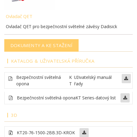
Ovladač QET
Ovladač QET pro bezpečnostní světelné závěsy Dadisick
DOKUMENTY A KE STAŽENÍ
KATALOG ＆ UŽIVATELSKÁ PŘÍRUČKA
Bezpečnostní světelná
K
Uživatelský manuál
opona
T
řady
Bezpečnostní světelná opona
KT Series-datový list
3D
KT20-76-1500-2BB
.3D-KROK