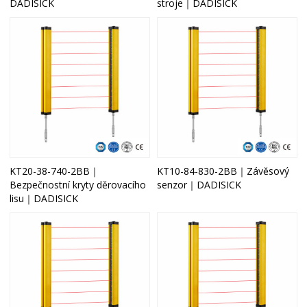
DADISICK
stroje｜DADISICK
KT20-38-740-2BB｜
KT10-84-830-2BB｜Závěsový
Bezpečnostní kryty děrovacího
senzor｜DADISICK
lisu｜DADISICK