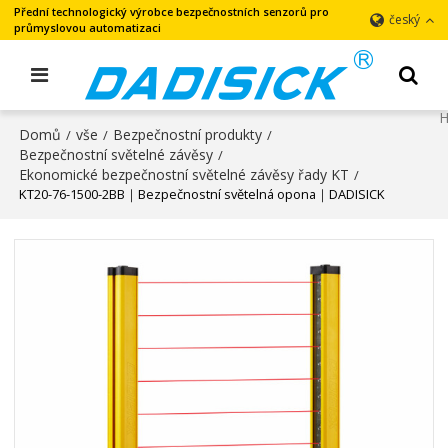
Přední technologický výrobce bezpečnostních senzorů pro
český
průmyslovou automatizaci
Domů
vše
Bezpečnostní produkty
/
/
/
Bezpečnostní světelné závěsy
/
Ekonomické bezpečnostní světelné závěsy řady KT
/
KT20-76-1500-2BB｜Bezpečnostní světelná opona｜DADISICK