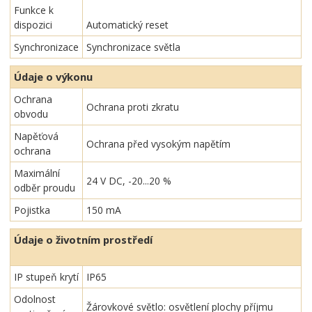
Funkce k
dispozici
Automatický reset
Synchronizace
Synchronizace světla
Údaje o výkonu
Ochrana
Ochrana proti zkratu
obvodu
Napěťová
Ochrana před vysokým napětím
ochrana
Maximální
24 V DC, -20...20 %
odběr proudu
Pojistka
150 mA
Údaje o životním prostředí
IP stupeň krytí
IP65
Odolnost
Žárovkové světlo: osvětlení plochy příjmu