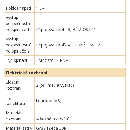
Pokles napětí
1,5V
Výstup
bezpečnostní
ho spínače 1
Připojovací kolík 3, BÍLÁ OSSD1
Výstup
bezpečnostní
Připojovací kolík 4, ČERNÝ OSSD2
ho spínače 2
Typ spínání
Tranzistor 2 PNP
Elektrické rozhraní
Složení
2 (přijímač a vysílač)
rozhraní
Typ
konektor M8,
konektoru
Materiál
rozhraní
Měděné niklování
Materiál zátky
GY384 šedá 30P