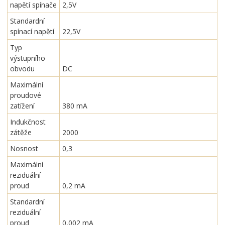
napětí spínače
2,5V
Standardní
spínací napětí
22,5V
Typ
výstupního
obvodu
DC
Maximální
proudové
zatížení
380 mA
Indukčnost
zátěže
2000
Nosnost
0,3
Maximální
reziduální
proud
0,2 mA
Standardní
reziduální
proud
0,002 mA