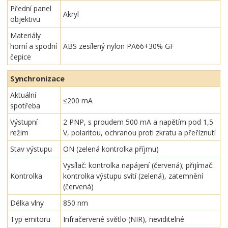
Přední panel
Akryl
objektivu
Materiály
horní a spodní
ABS zesílený nylon PA66+30% GF
čepice
Synchronizace
Aktuální
≤200 mA
spotřeba
Výstupní
2 PNP, s proudem 500 mA a napětím pod 1,5
režim
V, polaritou, ochranou proti zkratu a přeříznutí
Stav výstupu
ON (zelená kontrolka příjmu)
Vysílač: kontrolka napájení (červená); přijímač:
Kontrolka
kontrolka výstupu svítí (zelená), zatemnění
(červená)
Délka vlny
850 nm
Typ emitoru
Infračervené světlo (NIR), neviditelné