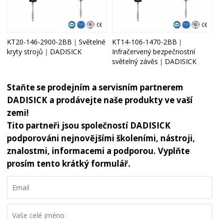
KT20-146-2900-2BB｜Světelné
KT14-106-1470-2BB｜
kryty strojů｜DADISICK
Infračervený bezpečnostní
světelný závěs｜DADISICK
Staňte se prodejním a servisním partnerem
DADISICK a prodávejte naše produkty ve vaší
zemi!
Tito partneři jsou společností DADISICK
podporováni nejnovějšími školeními, nástroji,
znalostmi, informacemi a podporou. Vyplňte
prosím tento krátký formulář.