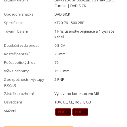
Curtain｜DADISICK
Obchodní značka
DADISICK
Specifikace
KT20-76-1500-2BB
Tovární balení
1 Příslušenství přijímače a 1 vysílače,
kabel
Detekční vzdálenost:
0,3-6M
Rozteč paprsků:
20 mm
Počet optických os:
76
Výška ochrany:
1500 mm
2 bezpečnostní výstupy
2 PNP
(OSSD)
Zástrčka rozhraní
Vybaveno konektorem M8
Osvědčení:
TUV, UL, CE, RoSH, GB
stažení