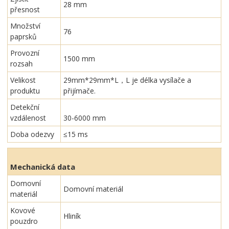
28 mm
přesnost
Množství
76
paprsků
Provozní
1500 mm
rozsah
Velikost
29mm*29mm*L，L je délka vysílače a
produktu
přijímače.
Detekční
vzdálenost
30-6000 mm
Doba odezvy
≤15 ms
Mechanická data
Domovní
Domovní materiál
materiál
Kovové
Hliník
pouzdro