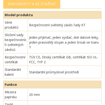
DOKUMENTY A KE STAŽENÍ
Model produktu
Série
Bezpečnostní světelný závěs řady KT
produktů
Složení sady
Jeden přijímač, jeden vysílač, dvě datové linky,
bezpečnostníc
jeden pravoúhlý stojan a jeden šroub ve tvaru
h světelných
T
závěsů
Bezpečnostní
TÜV CE, čínský certifikát GB, certifikát ISO UL-
certifikát
FCC, TYP 2
Standardní
Standardní průmyslové prostředí
balení
Funkce
Mezera
20 mm
paprsku
Zjistit