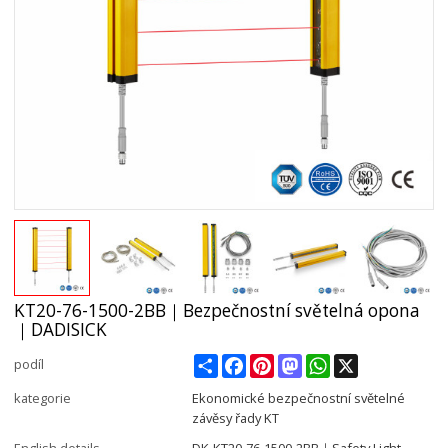
KT20-76-1500-2BB｜Bezpečnostní světelná opona
｜DADISICK
Share
Facebook
Pinterest
Mastodon
WhatsApp
X
podíl
kategorie
Ekonomické bezpečnostní světelné
závěsy řady KT
English details
DK-KT20-76-1500-2BB｜Safety Light