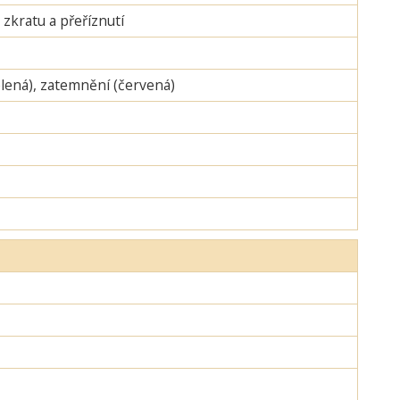
zkratu a přeříznutí
zelená), zatemnění (červená)