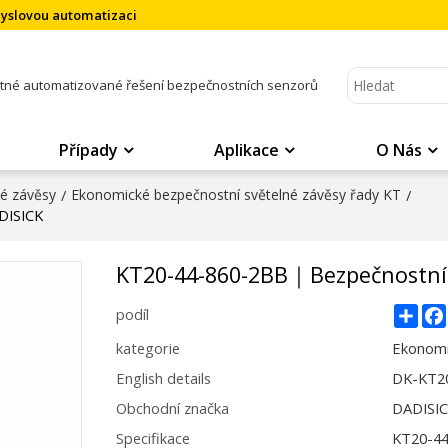
myslovou automatizaci
atné automatizované řešení bezpečnostních senzorů
Případy
Aplikace
O Nás
né závěsy
/
Ekonomické bezpečnostní světelné závěsy řady KT
/
DISICK
KT20-44-860-2BB｜Bezpečnostní
Sha
podíl
kategorie
Ekonomi
English details
DK-KT20
Obchodní značka
DADISI
Specifikace
KT20-4