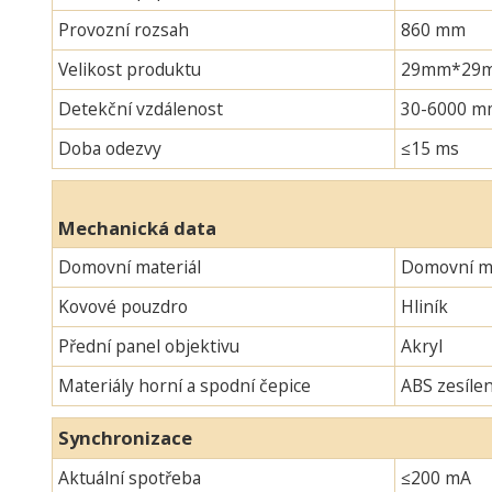
Provozní rozsah
860 mm
Velikost produktu
29mm*29mm*
Detekční vzdálenost
30-6000 m
Doba odezvy
≤15 ms
Mechanická data
Domovní materiál
Domovní ma
Kovové pouzdro
Hliník
Přední panel objektivu
Akryl
Materiály horní a spodní čepice
ABS zesíle
Synchronizace
Aktuální spotřeba
≤200 mA