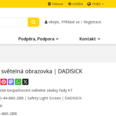
český
Stáhnout
certifikát
vítejte,
Přihlásit se
/
Registrace
Podpěra, Podpora
Kontakt
 světelná obrazovka｜DADISICK
re
Facebook
Pinterest
Mastodon
WhatsApp
X
cké bezpečnostní světelné závěsy řady KT
-44-860-2BB｜Safety Light Screen｜DADISICK
CK
4-860-2BB