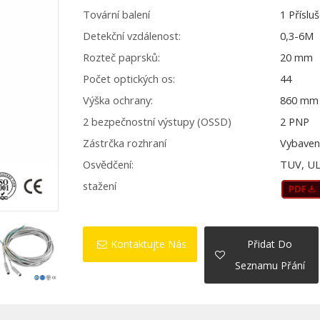
Tovární balení
1 Příslu
Detekční vzdálenost:
0,3-6M
Rozteč paprsků:
20 mm
Počet optických os:
44
Výška ochrany:
860 mm
2 bezpečnostní výstupy (OSSD)
2 PNP
Zástrčka rozhraní
Vybaven
Osvědčení:
TUV, UL
stažení
Kontaktujte Nás
Přidat Do
Seznamu Přání