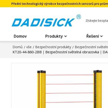
Přední technologický výrobce bezpečnostních senzorů pro prů
Získejte bezpl
Domov
Produkty
Řešení
Domů
/
vše
/
Bezpečnostní produkty
/
Bezpečnostní světel
KT20-44-860-2BB｜Bezpečnostní světelná obrazovka｜DA