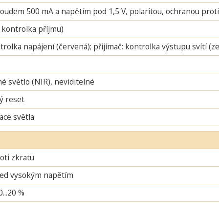
oudem 500 mA a napětím pod 1,5 V, polaritou, ochranou proti 
 kontrolka příjmu)
ntrolka napájení (červená); přijímač: kontrolka výstupu svítí (
é světlo (NIR), neviditelné
ý reset
ace světla
oti zkratu
řed vysokým napětím
0...20 %