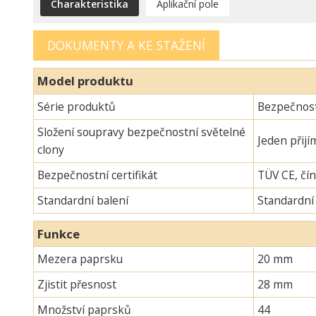
Charakteristika
Aplikační pole
DOKUMENTY A KE STAŽENÍ
Model produktu
Série produktů
Bezpečnost
Složení soupravy bezpečnostní světelné
Jeden přijí
clony
Bezpečnostní certifikát
TÜV CE, čín
Standardní balení
Standardní
Funkce
Mezera paprsku
20 mm
Zjistit přesnost
28 mm
Množství paprsků
44