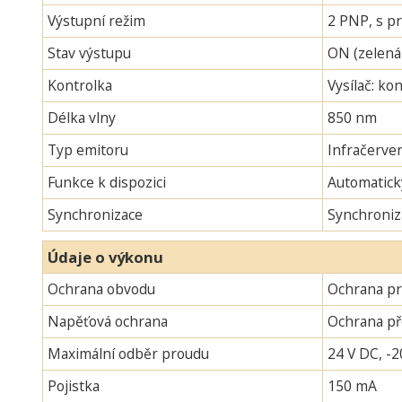
Výstupní režim
2 PNP, s pr
Stav výstupu
ON (zelená
Kontrolka
Vysílač: ko
Délka vlny
850 nm
Typ emitoru
Infračerven
Funkce k dispozici
Automatick
Synchronizace
Synchroniz
Údaje o výkonu
Ochrana obvodu
Ochrana pr
Napěťová ochrana
Ochrana p
Maximální odběr proudu
24 V DC, -2
Pojistka
150 mA