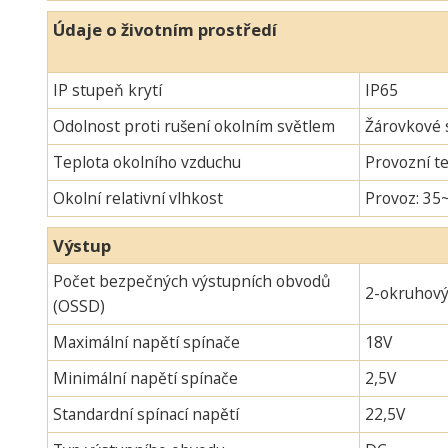
Údaje o životním prostředí
IP stupeň krytí
IP65
Odolnost proti rušení okolním světlem
Žárovkové s
Teplota okolního vzduchu
Provozní te
Okolní relativní vlhkost
Provoz: 35
Výstup
Počet bezpečných výstupních obvodů
2-okruhov
(OSSD)
Maximální napětí spínače
18V
Minimální napětí spínače
2,5V
Standardní spínací napětí
22,5V