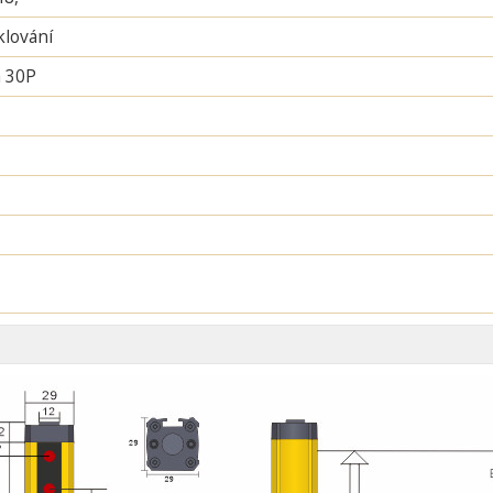
lování
 30P