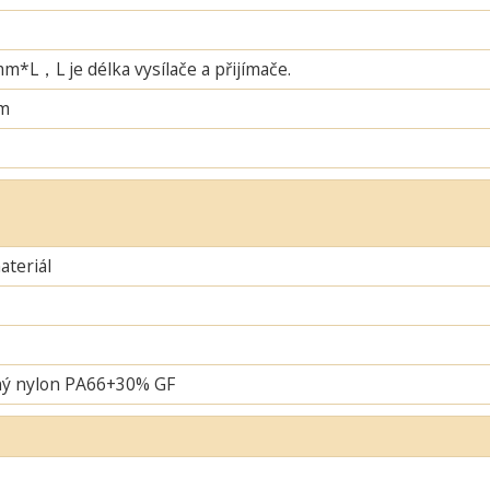
L，L je délka vysílače a přijímače.
m
teriál
ný nylon PA66+30% GF