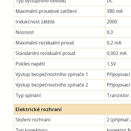
Typ výstupního obvodu
DC
Maximální proudové zatížení
380 mA
Indukčnost zátěže
2000
Nosnost
0,3
Maximální reziduální proud
0,2 mA
Standardní reziduální proud
0,002 mA
Pokles napětí
1,5V
Výstup bezpečnostního spínače 1
Připojovací
Výstup bezpečnostního spínače 2
Připojovac
Typ spínání
Tranzistor
Elektrické rozhraní
Složení rozhraní
2 (přijímač 
Typ konektoru
konektor 