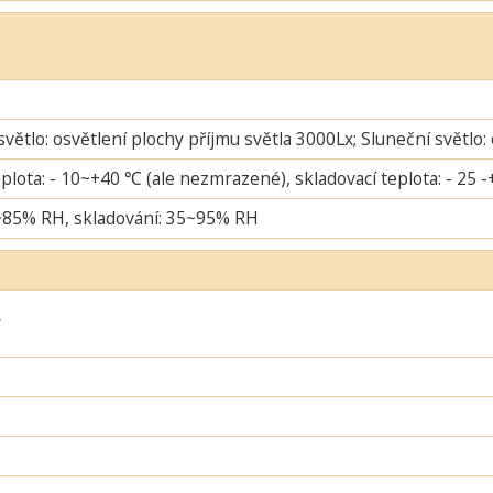
větlo: osvětlení plochy příjmu světla 3000Lx; Sluneční světlo:
plota: - 10~+40 ℃ (ale nezmrazené), skladovací teplota: - 25 
~85% RH, skladování: 35~95% RH
ý