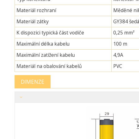
Materiál rozhraní
Měděné nik
Materiál zátky
GY384 šedá
K dispozici typická část vodiče
0,25 mm²
Maximální délka kabelu
100 m
Maximální zatížení kabelu
4,9A
Materiál na obalování kabelů
PVC
DIMENZE