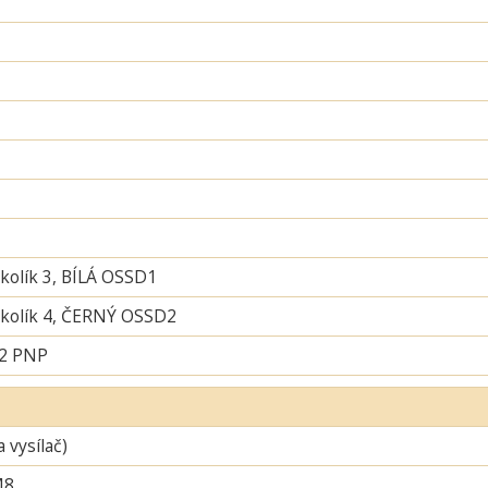
 kolík 3, BÍLÁ OSSD1
í kolík 4, ČERNÝ OSSD2
 2 PNP
a vysílač)
M8,