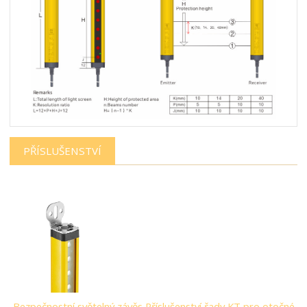
PŘÍSLUŠENSTVÍ
Bezpečnostní světelný závěs Příslušenství řady KT pro otočné