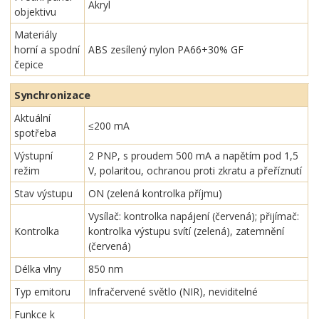
Akryl
objektivu
Materiály
horní a spodní
ABS zesílený nylon PA66+30% GF
čepice
Synchronizace
Aktuální
≤200 mA
spotřeba
Výstupní
2 PNP, s proudem 500 mA a napětím pod 1,5
režim
V, polaritou, ochranou proti zkratu a přeříznutí
Stav výstupu
ON (zelená kontrolka příjmu)
Vysílač: kontrolka napájení (červená); přijímač:
Kontrolka
kontrolka výstupu svítí (zelená), zatemnění
(červená)
Délka vlny
850 nm
Typ emitoru
Infračervené světlo (NIR), neviditelné
Funkce k