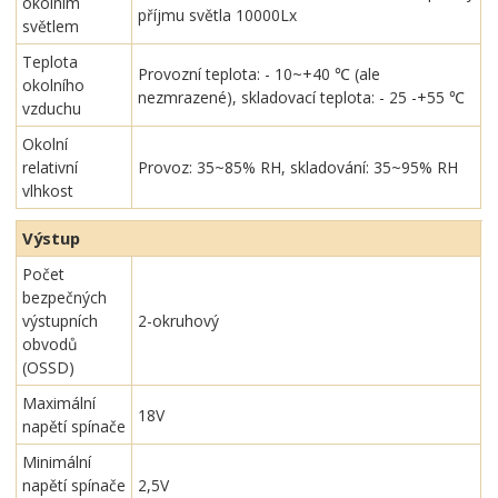
okolním
příjmu světla 10000Lx
světlem
Teplota
Provozní teplota: - 10~+40 ℃ (ale
okolního
nezmrazené), skladovací teplota: - 25 -+55 ℃
vzduchu
Okolní
relativní
Provoz: 35~85% RH, skladování: 35~95% RH
vlhkost
Výstup
Počet
bezpečných
výstupních
2-okruhový
obvodů
(OSSD)
Maximální
18V
napětí spínače
Minimální
napětí spínače
2,5V