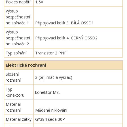
Pokles napětí
1,5V
Výstup
bezpečnostní
ho spínače 1
Připojovací kolík 3, BÍLÁ OSSD1
Výstup
bezpečnostní
Připojovací kolík 4, ČERNÝ OSSD2
ho spínače 2
Typ spínání
Tranzistor 2 PNP
Elektrické rozhraní
Složení
2 (přijímač a vysílač)
rozhraní
Typ
konektor M8,
konektoru
Materiál
rozhraní
Měděné niklování
Materiál zátky
GY384 šedá 30P