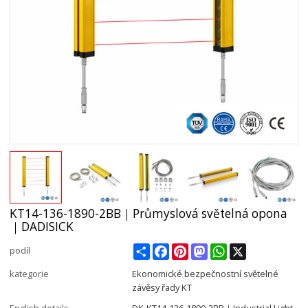
KT14-136-1890-2BB｜Průmyslová světelná opona
｜DADISICK
Share
Facebook
Pinterest
Mastodon
WhatsApp
X
podíl
kategorie
Ekonomické bezpečnostní světelné
závěsy řady KT
English details
DK-KT14-136-1890-2BB｜Industrial Light