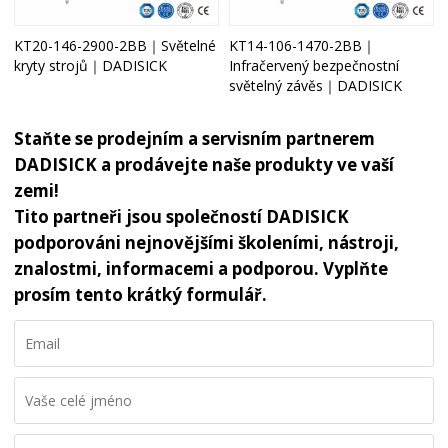
KT20-146-2900-2BB｜Světelné
KT14-106-1470-2BB｜
kryty strojů｜DADISICK
Infračervený bezpečnostní
světelný závěs｜DADISICK
Staňte se prodejním a servisním partnerem
DADISICK a prodávejte naše produkty ve vaší
zemi!
Tito partneři jsou společností DADISICK
podporováni nejnovějšími školeními, nástroji,
znalostmi, informacemi a podporou. Vyplňte
prosím tento krátký formulář.