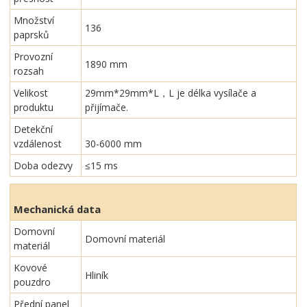
Množství
136
paprsků
Provozní
1890 mm
rozsah
Velikost
29mm*29mm*L，L je délka vysílače a
produktu
přijímače.
Detekční
vzdálenost
30-6000 mm
Doba odezvy
≤15 ms
Mechanická data
Domovní
Domovní materiál
materiál
Kovové
Hliník
pouzdro
Přední panel