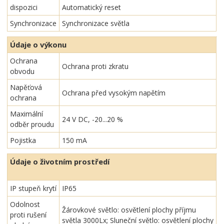
dispozici
Automatický reset
Synchronizace
Synchronizace světla
Údaje o výkonu
Ochrana
Ochrana proti zkratu
obvodu
Napěťová
Ochrana před vysokým napětím
ochrana
Maximální
24 V DC, -20...20 %
odběr proudu
Pojistka
150 mA
Údaje o životním prostředí
IP stupeň krytí
IP65
Odolnost
Žárovkové světlo: osvětlení plochy příjmu
proti rušení
světla 3000Lx; Sluneční světlo: osvětlení plochy