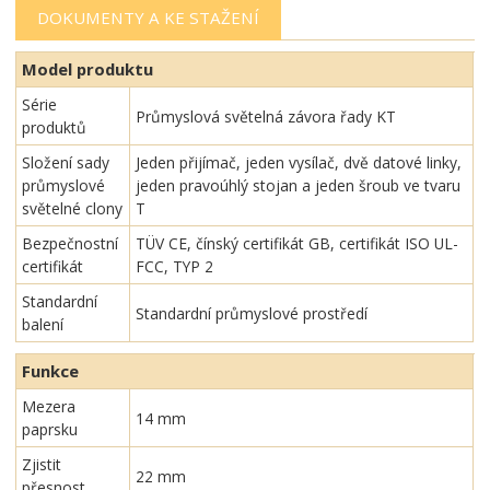
DOKUMENTY A KE STAŽENÍ
Model produktu
Série
Průmyslová světelná závora řady KT
produktů
Složení sady
Jeden přijímač, jeden vysílač, dvě datové linky,
průmyslové
jeden pravoúhlý stojan a jeden šroub ve tvaru
světelné clony
T
Bezpečnostní
TÜV CE, čínský certifikát GB, certifikát ISO UL-
certifikát
FCC, TYP 2
Standardní
Standardní průmyslové prostředí
balení
Funkce
Mezera
14 mm
paprsku
Zjistit
22 mm
přesnost