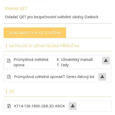
Ovladač QET
Ovladač QET pro bezpečnostní světelné závěsy Dadisick
DOKUMENTY A KE STAŽENÍ
KATALOG ＆ UŽIVATELSKÁ PŘÍRUČKA
Průmyslová světelná
K
Uživatelský manuál
opona
T
řady
Průmyslová světelná opona
KT Series-datový list
3D
KT14-136-1890-2BB
.3D-KROK