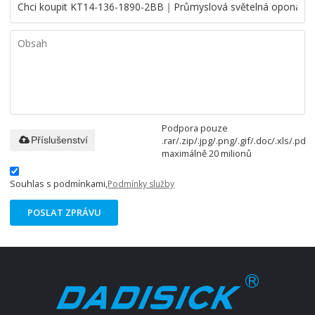
Podpora pouze
.rar/.zip/.jpg/.png/.gif/.doc/.xls/.pdf,
Příslušenství
maximálně 20 milionů
Souhlas s podmínkami,
Podmínky služby
POSLAT ZPRÁVU