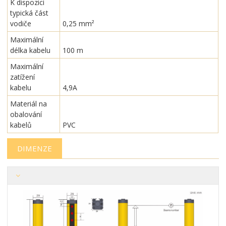
K dispozici
typická část
vodiče
0,25 mm²
Maximální
délka kabelu
100 m
Maximální
zatížení
kabelu
4,9A
Materiál na
obalování
kabelů
PVC
DIMENZE