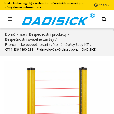
Přední technologický výrobce bezpečnostních senzorů pro
český
průmyslovou automatizaci
Domů
vše
Bezpečnostní produkty
/
/
/
Bezpečnostní světelné závěsy
/
Ekonomické bezpečnostní světelné závěsy řady KT
/
KT14-136-1890-2BB｜Průmyslová světelná opona｜DADISICK