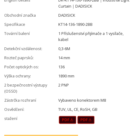
Curtain｜DADISICK
Obchodní značka
DADISICK
Specifikace
KT14-136-1890-2BB
Tovární balení
1 Příslušenství přijímače a 1 vysílače,
kabel
Detekční vzdálenost:
0,3-6M
Rozteč paprsků:
14 mm
Počet optických os:
136
Výška ochrany:
1890 mm
2 bezpečnostní výstupy
2 PNP
(OSSD)
Zástrčka rozhraní
Vybaveno konektorem M8
Osvědčení:
TUV, UL, CE, RoSH, GB
stažení