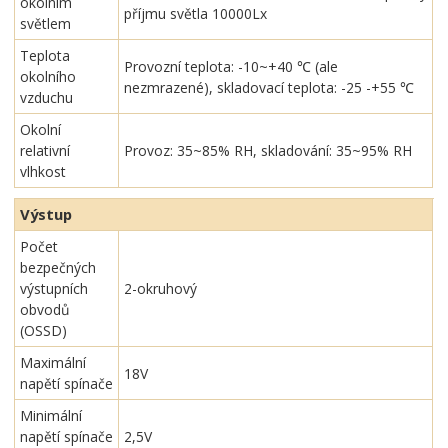
okolním
příjmu světla 10000Lx
světlem
Teplota
Provozní teplota: -10~+40 ℃ (ale
okolního
nezmrazené), skladovací teplota: -25 -+55 ℃
vzduchu
Okolní
relativní
Provoz: 35~85% RH, skladování: 35~95% RH
vlhkost
Výstup
Počet
bezpečných
výstupních
2-okruhový
obvodů
(OSSD)
Maximální
18V
napětí spínače
Minimální
napětí spínače
2,5V