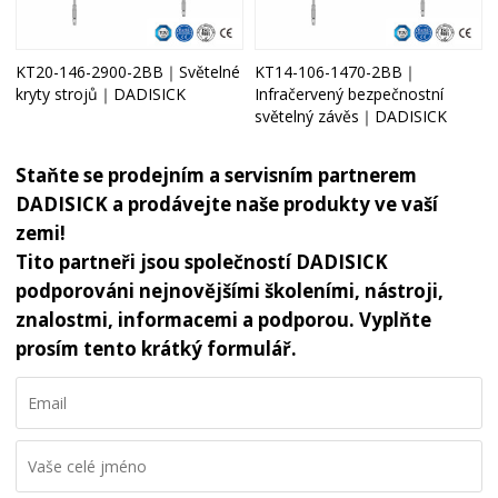
KT20-146-2900-2BB｜Světelné
KT14-106-1470-2BB｜
kryty strojů｜DADISICK
Infračervený bezpečnostní
světelný závěs｜DADISICK
Staňte se prodejním a servisním partnerem
DADISICK a prodávejte naše produkty ve vaší
zemi!
Tito partneři jsou společností DADISICK
podporováni nejnovějšími školeními, nástroji,
znalostmi, informacemi a podporou. Vyplňte
prosím tento krátký formulář.