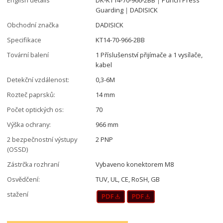
Guarding｜DADISICK
Obchodní značka
DADISICK
Specifikace
KT14-70-966-2BB
Tovární balení
1 Příslušenství přijímače a 1 vysílače,
kabel
Detekční vzdálenost:
0,3-6M
Rozteč paprsků:
14 mm
Počet optických os:
70
Výška ochrany:
966 mm
2 bezpečnostní výstupy
2 PNP
(OSSD)
Zástrčka rozhraní
Vybaveno konektorem M8
Osvědčení:
TUV, UL, CE, RoSH, GB
stažení