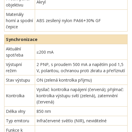
Akryl
objektivu
Materiály
horní a spodní
ABS zesílený nylon PA66+30% GF
čepice
Synchronizace
Aktuální
≤200 mA
spotřeba
Výstupní
2 PNP, s proudem 500 mA a napětím pod 1,5
režim
V, polaritou, ochranou proti zkratu a přeříznutí
Stav výstupu
ON (zelená kontrolka příjmu)
Vysílač: kontrolka napájení (červená); přijímač:
Kontrolka
kontrolka výstupu svítí (zelená), zatemnění
(červená)
Délka vlny
850 nm
Typ emitoru
Infračervené světlo (NIR), neviditelné
Funkce k