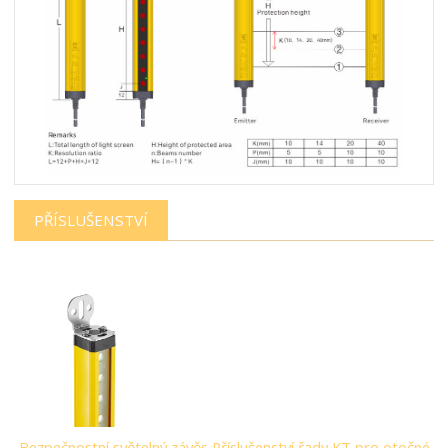
PŘÍSLUŠENSTVÍ
Bezpečnostní světelný závěs Příslušenství řady KT pro otočné