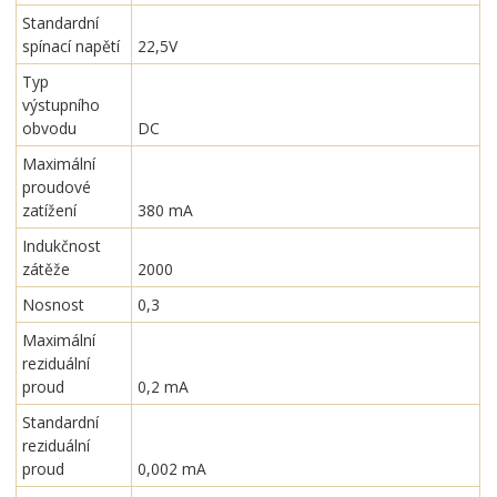
Standardní
spínací napětí
22,5V
Typ
výstupního
obvodu
DC
Maximální
proudové
zatížení
380 mA
Indukčnost
zátěže
2000
Nosnost
0,3
Maximální
reziduální
proud
0,2 mA
Standardní
reziduální
proud
0,002 mA