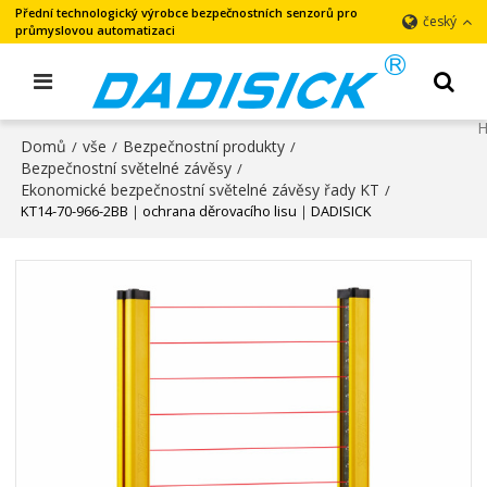
Přední technologický výrobce bezpečnostních senzorů pro
český
průmyslovou automatizaci
Domů
vše
Bezpečnostní produkty
/
/
/
Bezpečnostní světelné závěsy
/
Ekonomické bezpečnostní světelné závěsy řady KT
/
KT14-70-966-2BB｜ochrana děrovacího lisu｜DADISICK