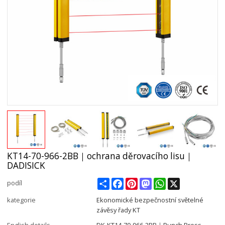
KT14-70-966-2BB｜ochrana děrovacího lisu｜
DADISICK
Share
Facebook
Pinterest
Mastodon
WhatsApp
X
podíl
kategorie
Ekonomické bezpečnostní světelné
závěsy řady KT
English details
DK-KT14-70-966-2BB｜Punch Press