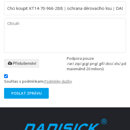
Podpora pouze
.rar/.zip/.jpg/.png/.gif/.doc/.xls/.pdf,
Příslušenství
maximálně 20 milionů
Souhlas s podmínkami,
Podmínky služby
POSLAT ZPRÁVU