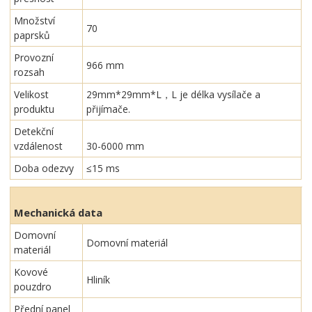
Množství
70
paprsků
Provozní
966 mm
rozsah
Velikost
29mm*29mm*L，L je délka vysílače a
produktu
přijímače.
Detekční
vzdálenost
30-6000 mm
Doba odezvy
≤15 ms
Mechanická data
Domovní
Domovní materiál
materiál
Kovové
Hliník
pouzdro
Přední panel