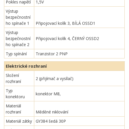
Pokles napětí
1,5V
Výstup
bezpečnostní
ho spínače 1
Připojovací kolík 3, BÍLÁ OSSD1
Výstup
bezpečnostní
Připojovací kolík 4, ČERNÝ OSSD2
ho spínače 2
Typ spínání
Tranzistor 2 PNP
Elektrické rozhraní
Složení
2 (přijímač a vysílač)
rozhraní
Typ
konektor M8,
konektoru
Materiál
rozhraní
Měděné niklování
Materiál zátky
GY384 šedá 30P