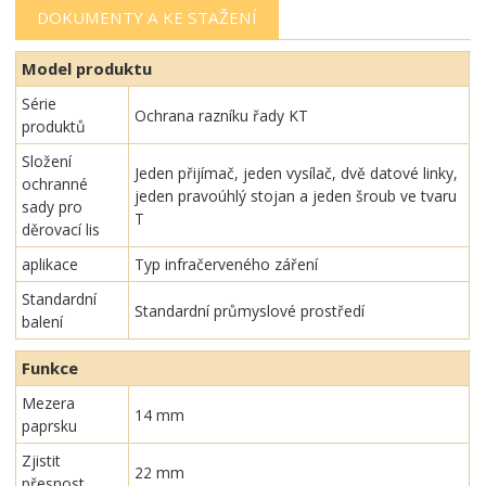
DOKUMENTY A KE STAŽENÍ
Model produktu
Série
Ochrana razníku řady KT
produktů
Složení
Jeden přijímač, jeden vysílač, dvě datové linky,
ochranné
jeden pravoúhlý stojan a jeden šroub ve tvaru
sady pro
T
děrovací lis
aplikace
Typ infračerveného záření
Standardní
Standardní průmyslové prostředí
balení
Funkce
Mezera
14 mm
paprsku
Zjistit
22 mm
přesnost