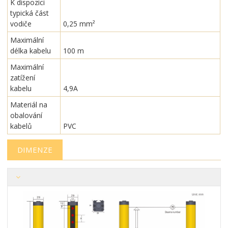
K dispozici
typická část
vodiče
0,25 mm²
Maximální
délka kabelu
100 m
Maximální
zatížení
kabelu
4,9A
Materiál na
obalování
kabelů
PVC
DIMENZE