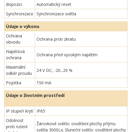
dispozici
Automatický reset
Synchronizace
Synchronizace světla
Údaje o výkonu
Ochrana
Ochrana proti zkratu
obvodu
Napěťová
Ochrana před vysokým napětím
ochrana
Maximální
24 V DC, -20...20 %
odběr proudu
Pojistka
150 mA
Údaje o životním prostředí
IP stupeň krytí
IP65
Odolnost
Žárovkové světlo: osvětlení plochy příjmu
proti rušení
světla 3000Lx; Sluneční světlo: osvětlení plochy