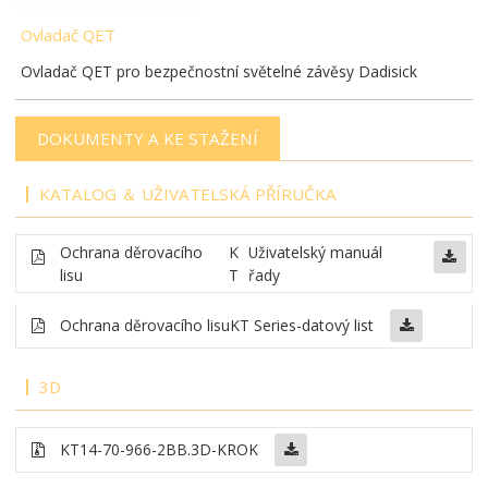
Ovladač QET
Ovladač QET pro bezpečnostní světelné závěsy Dadisick
DOKUMENTY A KE STAŽENÍ
KATALOG ＆ UŽIVATELSKÁ PŘÍRUČKA
Ochrana děrovacího
K
Uživatelský manuál
lisu
T
řady
Ochrana děrovacího lisu
KT Series-datový list
3D
KT14-70-966-2BB
.3D-KROK