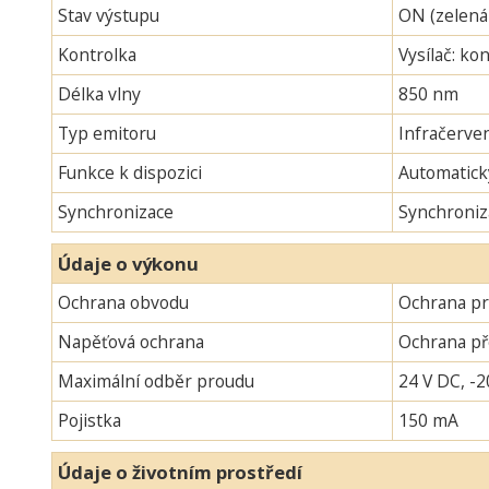
Stav výstupu
ON (zelená
Kontrolka
Vysílač: ko
Délka vlny
850 nm
Typ emitoru
Infračerven
Funkce k dispozici
Automatick
Synchronizace
Synchroniz
Údaje o výkonu
Ochrana obvodu
Ochrana pr
Napěťová ochrana
Ochrana p
Maximální odběr proudu
24 V DC, -2
Pojistka
150 mA
Údaje o životním prostředí