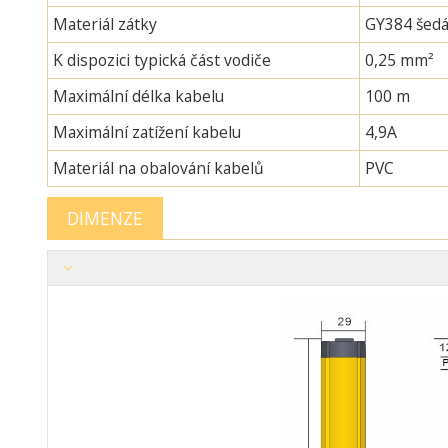
Materiál zátky
GY384 šedá
K dispozici typická část vodiče
0,25 mm²
Maximální délka kabelu
100 m
Maximální zatížení kabelu
4,9A
Materiál na obalování kabelů
PVC
DIMENZE