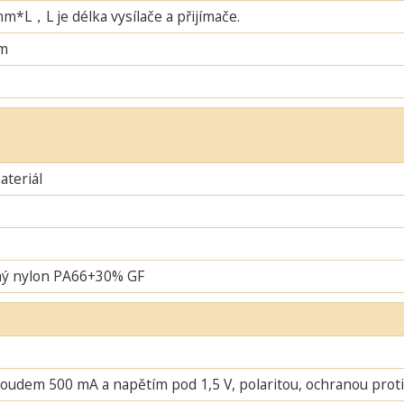
L，L je délka vysílače a přijímače.
m
teriál
ný nylon PA66+30% GF
oudem 500 mA a napětím pod 1,5 V, polaritou, ochranou proti 