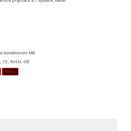
šenství přijímače a 1 vysílače, kabel
o konektorem M8
, CE, RoSH, GB