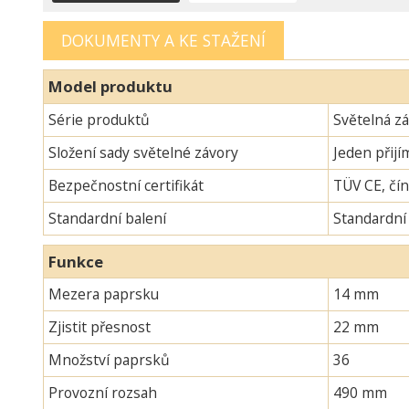
DOKUMENTY A KE STAŽENÍ
Model produktu
Série produktů
Světelná z
Složení sady světelné závory
Jeden přijí
Bezpečnostní certifikát
TÜV CE, čín
Standardní balení
Standardní
Funkce
Mezera paprsku
14 mm
Zjistit přesnost
22 mm
Množství paprsků
36
Provozní rozsah
490 mm