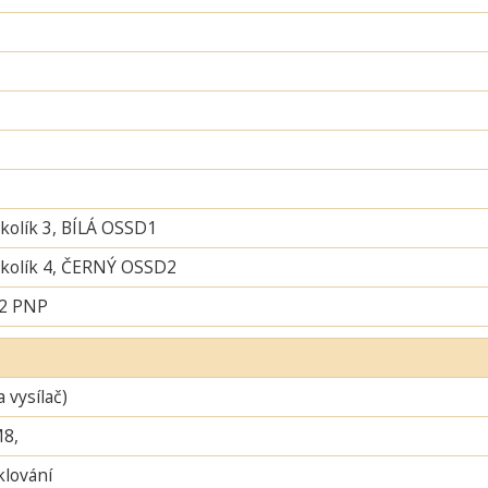
 kolík 3, BÍLÁ OSSD1
í kolík 4, ČERNÝ OSSD2
 2 PNP
a vysílač)
M8,
lování