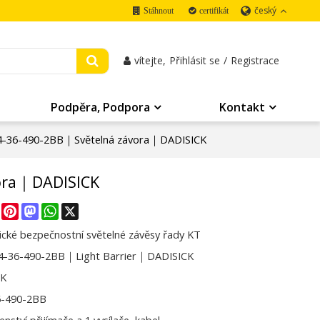
český
Stáhnout
certifikát
vítejte,
Přihlásit se
/
Registrace
Podpěra, Podpora
Kontakt
-36-490-2BB｜Světelná závora｜DADISICK
ora｜DADISICK
re
Facebook
Pinterest
Mastodon
WhatsApp
X
cké bezpečnostní světelné závěsy řady KT
4-36-490-2BB｜Light Barrier｜DADISICK
CK
6-490-2BB