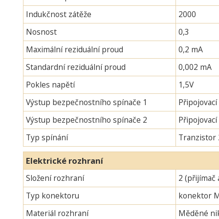
Indukčnost zátěže
2000
Nosnost
0,3
Maximální reziduální proud
0,2 mA
Standardní reziduální proud
0,002 mA
Pokles napětí
1,5V
Výstup bezpečnostního spínače 1
Připojovací
Výstup bezpečnostního spínače 2
Připojovac
Typ spínání
Tranzistor
Elektrické rozhraní
Složení rozhraní
2 (přijímač 
Typ konektoru
konektor 
Materiál rozhraní
Měděné nik