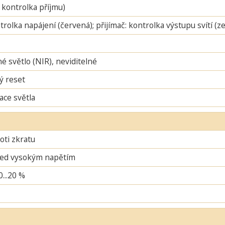
 kontrolka příjmu)
ntrolka napájení (červená); přijímač: kontrolka výstupu svítí (
é světlo (NIR), neviditelné
ý reset
ace světla
oti zkratu
řed vysokým napětím
0...20 %