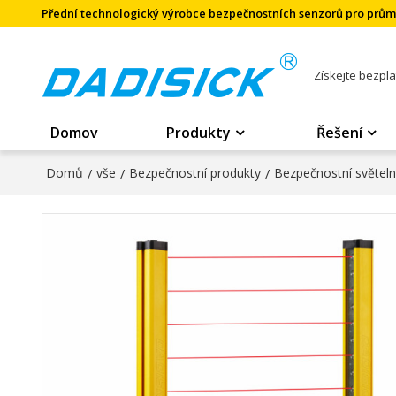
Přední technologický výrobce bezpečnostních senzorů pro prů
Získejte bezpl
Domov
Produkty
Řešení
Domů
/
vše
/
Bezpečnostní produkty
/
Bezpečnostní světel