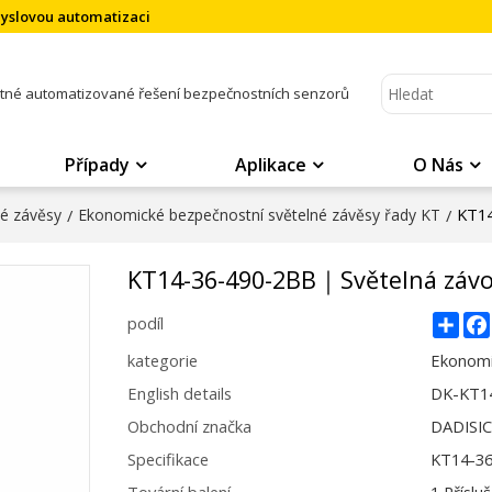
myslovou automatizaci
atné automatizované řešení bezpečnostních senzorů
Případy
Aplikace
O Nás
KT14
né závěsy
/
Ekonomické bezpečnostní světelné závěsy řady KT
/
KT14-36-490-2BB｜Světelná záv
Sha
podíl
kategorie
Ekonomi
English details
DK-KT1
Obchodní značka
DADISI
Specifikace
KT14-3