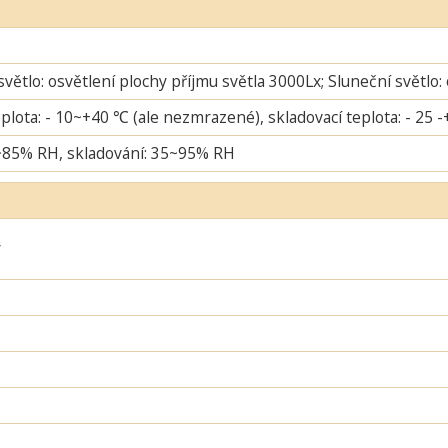
větlo: osvětlení plochy příjmu světla 3000Lx; Sluneční světlo:
plota: - 10~+40 ℃ (ale nezmrazené), skladovací teplota: - 25 
~85% RH, skladování: 35~95% RH
ý