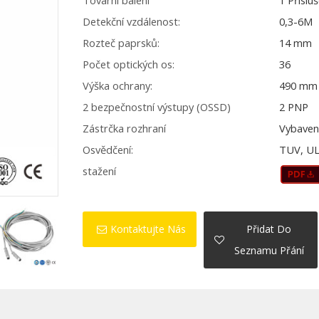
Tovární balení
1 Příslu
Detekční vzdálenost:
0,3-6M
Rozteč paprsků:
14 mm
Počet optických os:
36
Výška ochrany:
490 mm
2 bezpečnostní výstupy (OSSD)
2 PNP
Zástrčka rozhraní
Vybaven
Osvědčení:
TUV, UL
stažení
Kontaktujte Nás
Přidat Do
Seznamu Přání