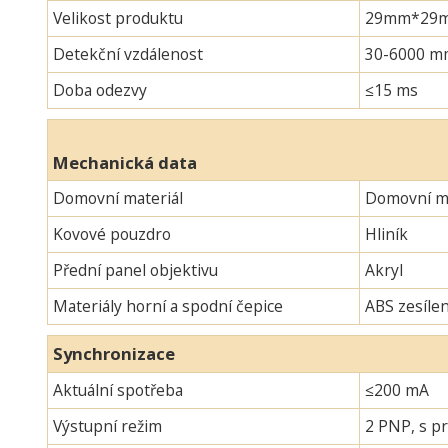
Velikost produktu
29mm*29mm*
Detekční vzdálenost
30-6000 m
Doba odezvy
≤15 ms
Mechanická data
Domovní materiál
Domovní ma
Kovové pouzdro
Hliník
Přední panel objektivu
Akryl
Materiály horní a spodní čepice
ABS zesíle
Synchronizace
Aktuální spotřeba
≤200 mA
Výstupní režim
2 PNP, s pr