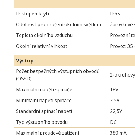
IP stupeň krytí
IP65
Odolnost proti rušení okolním světlem
Žárovkové s
Teplota okolního vzduchu
Provozní te
Okolní relativní vlhkost
Provoz: 35
Výstup
Počet bezpečných výstupních obvodů
2-okruhov
(OSSD)
Maximální napětí spínače
18V
Minimální napětí spínače
2,5V
Standardní spínací napětí
22,5V
Typ výstupního obvodu
DC
Maximální proudové zatížení
380 mA