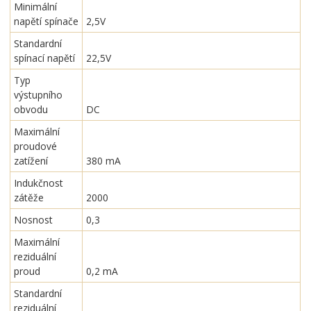
Minimální
napětí spínače
2,5V
Standardní
spínací napětí
22,5V
Typ
výstupního
obvodu
DC
Maximální
proudové
zatížení
380 mA
Indukčnost
zátěže
2000
Nosnost
0,3
Maximální
reziduální
proud
0,2 mA
Standardní
reziduální