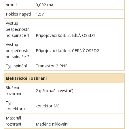
proud
0,002 mA
Pokles napětí
1,5V
Výstup
bezpečnostní
ho spínače 1
Připojovací kolík 3, BÍLÁ OSSD1
Výstup
bezpečnostní
Připojovací kolík 4, ČERNÝ OSSD2
ho spínače 2
Typ spínání
Tranzistor 2 PNP
Elektrické rozhraní
Složení
2 (přijímač a vysílač)
rozhraní
Typ
konektor M8,
konektoru
Materiál
rozhraní
Měděné niklování