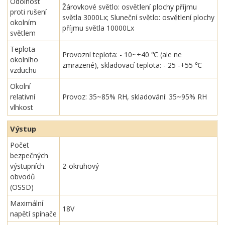
Odolnost
Žárovkové světlo: osvětlení plochy příjmu
proti rušení
světla 3000Lx; Sluneční světlo: osvětlení plochy
okolním
příjmu světla 10000Lx
světlem
Teplota
Provozní teplota: - 10~+40 ℃ (ale ne
okolního
zmrazené), skladovací teplota: - 25 -+55 ℃
vzduchu
Okolní
relativní
Provoz: 35~85% RH, skladování: 35~95% RH
vlhkost
Výstup
Počet
bezpečných
výstupních
2-okruhový
obvodů
(OSSD)
Maximální
18V
napětí spínače