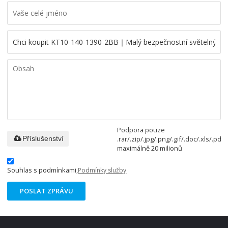
Podpora pouze
.rar/.zip/.jpg/.png/.gif/.doc/.xls/.pdf,
Příslušenství
maximálně 20 milionů
Souhlas s podmínkami,
Podmínky služby
POSLAT ZPRÁVU