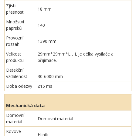
Zjistit
18 mm
přesnost
Množství
140
paprsků
Provozní
1390 mm
rozsah
Velikost
29mm*29mm*L，L je délka vysílače a
produktu
přijímače.
Detekční
vzdálenost
30-6000 mm
Doba odezvy
≤15 ms
Mechanická data
Domovní
Domovní materiál
materiál
Kovové
Hliník