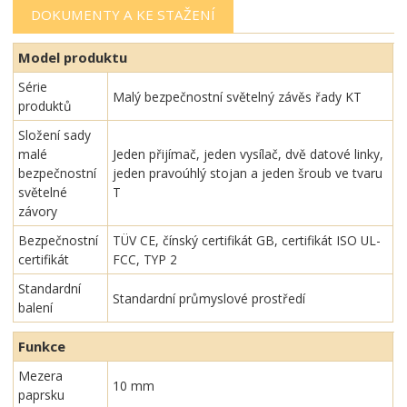
DOKUMENTY A KE STAŽENÍ
Model produktu
Série
Malý bezpečnostní světelný závěs řady KT
produktů
Složení sady
malé
Jeden přijímač, jeden vysílač, dvě datové linky,
bezpečnostní
jeden pravoúhlý stojan a jeden šroub ve tvaru
světelné
T
závory
Bezpečnostní
TÜV CE, čínský certifikát GB, certifikát ISO UL-
certifikát
FCC, TYP 2
Standardní
Standardní průmyslové prostředí
balení
Funkce
Mezera
10 mm
paprsku