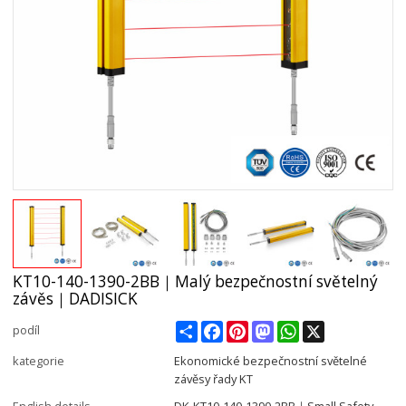
KT10-140-1390-2BB｜Malý bezpečnostní světelný
závěs｜DADISICK
Share
Facebook
Pinterest
Mastodon
WhatsApp
X
podíl
kategorie
Ekonomické bezpečnostní světelné
závěsy řady KT
English details
DK-KT10-140-1390-2BB｜Small Safety