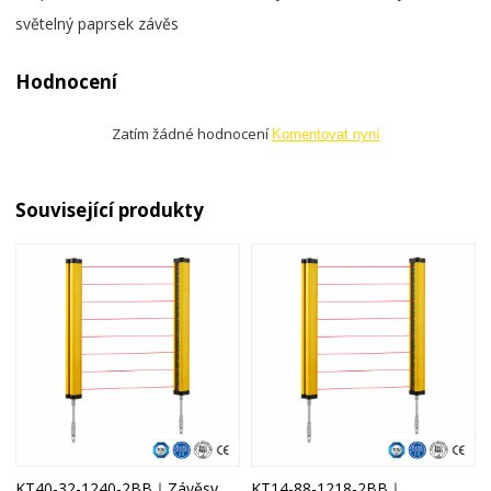
světelný paprsek závěs
Hodnocení
Zatím žádné hodnocení
Komentovat nyní
Související produkty
KT40-32-1240-2BB｜Závěsy
KT14-88-1218-2BB｜