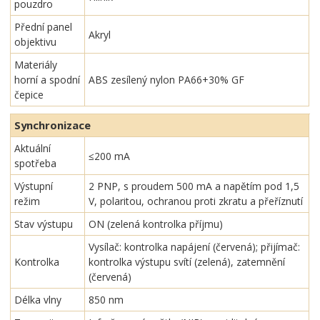
pouzdro
Přední panel
Akryl
objektivu
Materiály
horní a spodní
ABS zesílený nylon PA66+30% GF
čepice
Synchronizace
Aktuální
≤200 mA
spotřeba
Výstupní
2 PNP, s proudem 500 mA a napětím pod 1,5
režim
V, polaritou, ochranou proti zkratu a přeříznutí
Stav výstupu
ON (zelená kontrolka příjmu)
Vysílač: kontrolka napájení (červená); přijímač:
Kontrolka
kontrolka výstupu svítí (zelená), zatemnění
(červená)
Délka vlny
850 nm