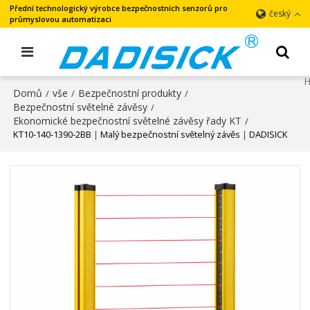
Přední technologický výrobce bezpečnostních senzorů pro
český
průmyslovou automatizaci
Domů
vše
Bezpečnostní produkty
/
/
/
Bezpečnostní světelné závěsy
/
Ekonomické bezpečnostní světelné závěsy řady KT
/
KT10-140-1390-2BB｜Malý bezpečnostní světelný závěs｜DADISICK