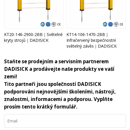
KT20-146-2900-2BB｜Světelné
KT14-106-1470-2BB｜
kryty strojů｜DADISICK
Infračervený bezpečnostní
světelný závěs｜DADISICK
Staňte se prodejním a servisním partnerem
DADISICK a prodávejte naše produkty ve vaší
zemi!
Tito partneři jsou společností DADISICK
podporováni nejnovějšími školeními, nástroji,
znalostmi, informacemi a podporou. Vyplňte
prosím tento krátký formulář.