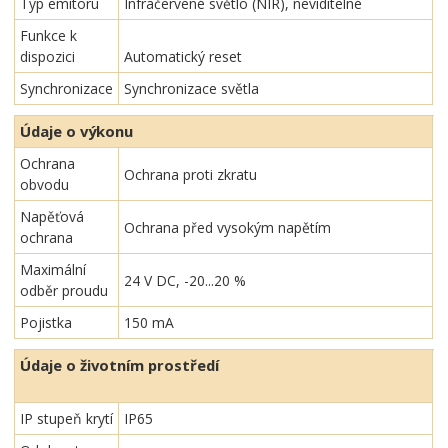
Typ emitoru
Infračervené světlo (NIR), neviditelné
Funkce k
dispozici
Automatický reset
Synchronizace
Synchronizace světla
Údaje o výkonu
Ochrana
Ochrana proti zkratu
obvodu
Napěťová
Ochrana před vysokým napětím
ochrana
Maximální
24 V DC, -20...20 %
odběr proudu
Pojistka
150 mA
Údaje o životním prostředí
IP stupeň krytí
IP65