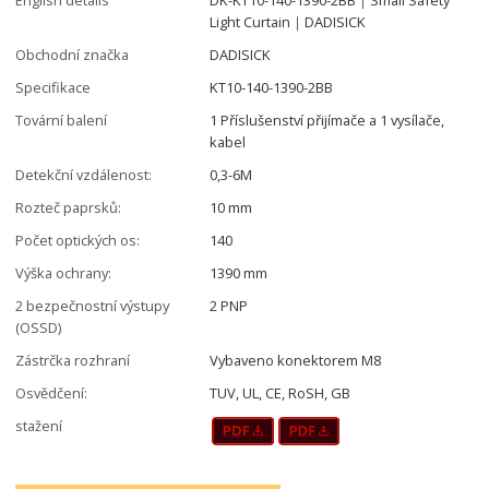
Light Curtain｜DADISICK
Obchodní značka
DADISICK
Specifikace
KT10-140-1390-2BB
Tovární balení
1 Příslušenství přijímače a 1 vysílače,
kabel
Detekční vzdálenost:
0,3-6M
Rozteč paprsků:
10 mm
Počet optických os:
140
Výška ochrany:
1390 mm
2 bezpečnostní výstupy
2 PNP
(OSSD)
Zástrčka rozhraní
Vybaveno konektorem M8
Osvědčení:
TUV, UL, CE, RoSH, GB
stažení