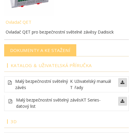
Ovladač QET
Ovladač QET pro bezpečnostní světelné závěsy Dadisick
DOKUMENTY A KE STAŽENÍ
KATALOG ＆ UŽIVATELSKÁ PŘÍRUČKA
Malý bezpečnostní světelný
K
Uživatelský manuál
závěs
T
řady
Malý bezpečnostní světelný závěs
KT Series-
datový list
3D