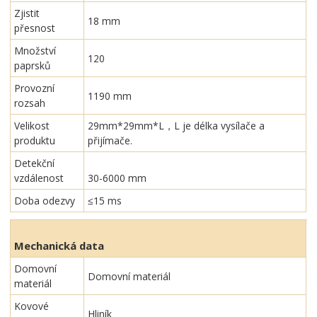
Zjistit
18 mm
přesnost
Množství
120
paprsků
Provozní
1190 mm
rozsah
Velikost
29mm*29mm*L，L je délka vysílače a
produktu
přijímače.
Detekční
vzdálenost
30-6000 mm
Doba odezvy
≤15 ms
Mechanická data
Domovní
Domovní materiál
materiál
Kovové
Hliník