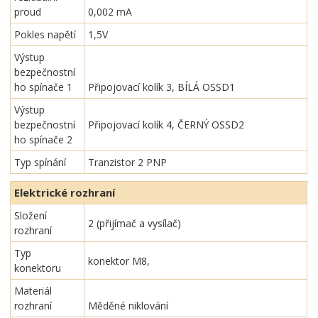
proud
0,002 mA
Pokles napětí
1,5V
Výstup
bezpečnostní
ho spínače 1
Připojovací kolík 3, BÍLÁ OSSD1
Výstup
bezpečnostní
Připojovací kolík 4, ČERNÝ OSSD2
ho spínače 2
Typ spínání
Tranzistor 2 PNP
Elektrické rozhraní
Složení
2 (přijímač a vysílač)
rozhraní
Typ
konektor M8,
konektoru
Materiál
rozhraní
Měděné niklování