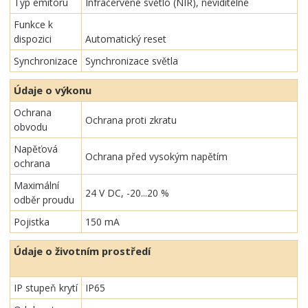
Typ emitoru
Infračervené světlo (NIR), neviditelné
Funkce k
dispozici
Automatický reset
Synchronizace
Synchronizace světla
Údaje o výkonu
Ochrana
Ochrana proti zkratu
obvodu
Napěťová
Ochrana před vysokým napětím
ochrana
Maximální
24 V DC, -20...20 %
odběr proudu
Pojistka
150 mA
Údaje o životním prostředí
IP stupeň krytí
IP65