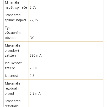
Minimální
napětí spínače
2,5V
Standardní
spínací napětí
22,5V
Typ
výstupního
obvodu
DC
Maximální
proudové
zatížení
380 mA
Indukčnost
zátěže
2000
Nosnost
0,3
Maximální
reziduální
proud
0,2 mA
Standardní
reziduální