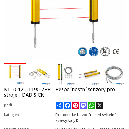
KT10-120-1190-2BB｜Bezpečnostní senzory pro
stroje｜DADISICK
Share
Facebook
Pinterest
Mastodon
WhatsApp
X
podíl
kategorie
Ekonomické bezpečnostní světelné
závěsy řady KT
English details
DK-KT10-120-1190-2BB｜Safety Sensors