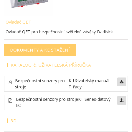
Ovladač QET
Ovladač QET pro bezpečnostní světelné závěsy Dadisick
DOKUMENTY A KE STAŽENÍ
KATALOG ＆ UŽIVATELSKÁ PŘÍRUČKA
Bezpečnostní senzory pro
K
Uživatelský manuál
stroje
T
řady
Bezpečnostní senzory pro stroje
KT Series-datový
list
3D