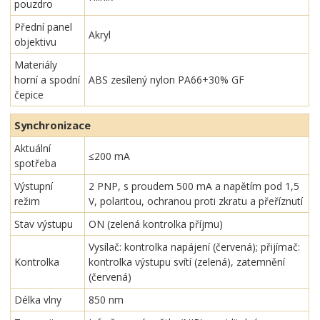
pouzdro
Přední panel
Akryl
objektivu
Materiály
horní a spodní
ABS zesílený nylon PA66+30% GF
čepice
Synchronizace
Aktuální
≤200 mA
spotřeba
Výstupní
2 PNP, s proudem 500 mA a napětím pod 1,5
režim
V, polaritou, ochranou proti zkratu a přeříznutí
Stav výstupu
ON (zelená kontrolka příjmu)
Vysílač: kontrolka napájení (červená); přijímač:
Kontrolka
kontrolka výstupu svítí (zelená), zatemnění
(červená)
Délka vlny
850 nm