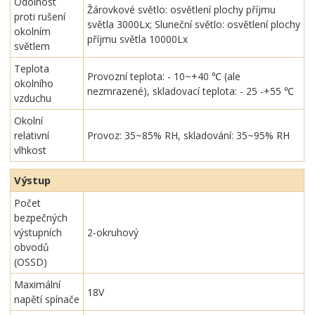
Odolnost
Žárovkové světlo: osvětlení plochy příjmu
proti rušení
světla 3000Lx; Sluneční světlo: osvětlení plochy
okolním
příjmu světla 10000Lx
světlem
Teplota
Provozní teplota: - 10~+40 ℃ (ale
okolního
nezmrazené), skladovací teplota: - 25 -+55 ℃
vzduchu
Okolní
relativní
Provoz: 35~85% RH, skladování: 35~95% RH
vlhkost
Výstup
Počet
bezpečných
výstupních
2-okruhový
obvodů
(OSSD)
Maximální
18V
napětí spínače