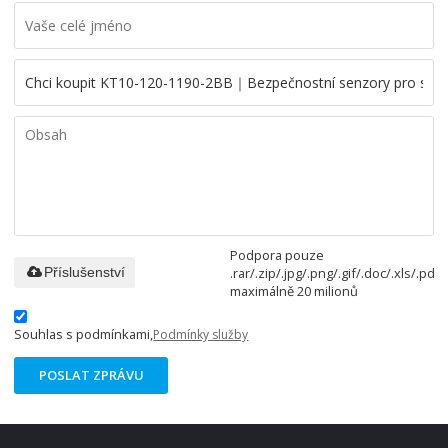
Podpora pouze
.rar/.zip/.jpg/.png/.gif/.doc/.xls/.pdf,
Příslušenství
maximálně 20 milionů
Souhlas s podmínkami,
Podmínky služby
POSLAT ZPRÁVU