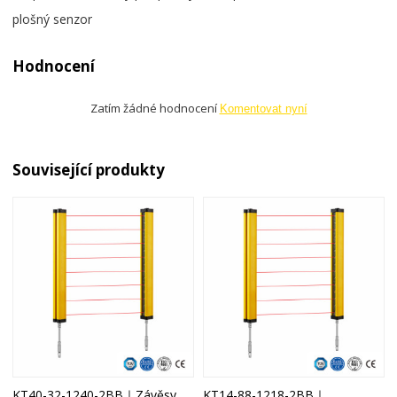
plošný senzor
Hodnocení
Zatím žádné hodnocení
Komentovat nyní
Související produkty
KT40-32-1240-2BB｜Závěsy
KT14-88-1218-2BB｜