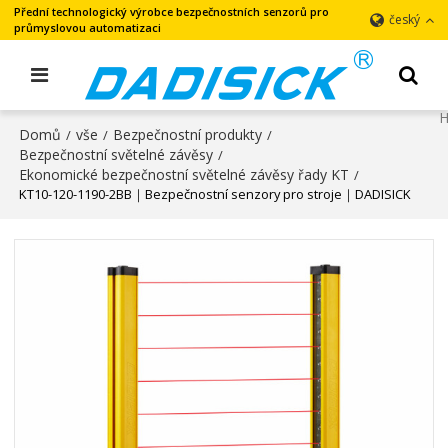
Přední technologický výrobce bezpečnostních senzorů pro
český
průmyslovou automatizaci
Domů
vše
Bezpečnostní produkty
/
/
/
Bezpečnostní světelné závěsy
/
Ekonomické bezpečnostní světelné závěsy řady KT
/
KT10-120-1190-2BB｜Bezpečnostní senzory pro stroje｜DADISICK