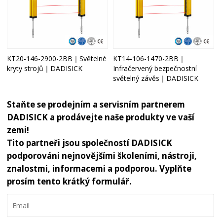
KT20-146-2900-2BB｜Světelné
KT14-106-1470-2BB｜
kryty strojů｜DADISICK
Infračervený bezpečnostní
světelný závěs｜DADISICK
Staňte se prodejním a servisním partnerem
DADISICK a prodávejte naše produkty ve vaší
zemi!
Tito partneři jsou společností DADISICK
podporováni nejnovějšími školeními, nástroji,
znalostmi, informacemi a podporou. Vyplňte
prosím tento krátký formulář.