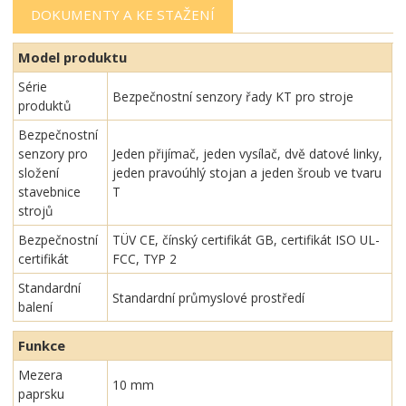
DOKUMENTY A KE STAŽENÍ
Model produktu
Série
Bezpečnostní senzory řady KT pro stroje
produktů
Bezpečnostní
senzory pro
Jeden přijímač, jeden vysílač, dvě datové linky,
složení
jeden pravoúhlý stojan a jeden šroub ve tvaru
stavebnice
T
strojů
Bezpečnostní
TÜV CE, čínský certifikát GB, certifikát ISO UL-
certifikát
FCC, TYP 2
Standardní
Standardní průmyslové prostředí
balení
Funkce
Mezera
10 mm
paprsku