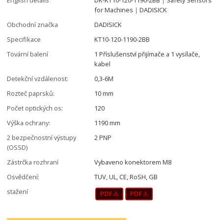
for Machines｜DADISICK
Obchodní značka
DADISICK
Specifikace
KT10-120-1190-2BB
Tovární balení
1 Příslušenství přijímače a 1 vysílače,
kabel
Detekční vzdálenost:
0,3-6M
Rozteč paprsků:
10 mm
Počet optických os:
120
Výška ochrany:
1190 mm
2 bezpečnostní výstupy
2 PNP
(OSSD)
Zástrčka rozhraní
Vybaveno konektorem M8
Osvědčení:
TUV, UL, CE, RoSH, GB
stažení