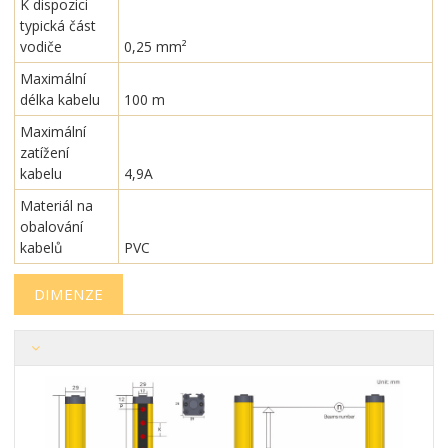
K dispozici
typická část
vodiče
0,25 mm²
Maximální
délka kabelu
100 m
Maximální
zatížení
kabelu
4,9A
Materiál na
obalování
kabelů
PVC
DIMENZE