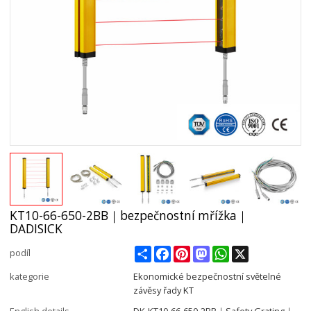
KT10-66-650-2BB｜bezpečnostní mřížka｜
DADISICK
Share
Facebook
Pinterest
Mastodon
WhatsApp
X
podíl
kategorie
Ekonomické bezpečnostní světelné
závěsy řady KT
English details
DK-KT10-66-650-2BB｜Safety Grating｜