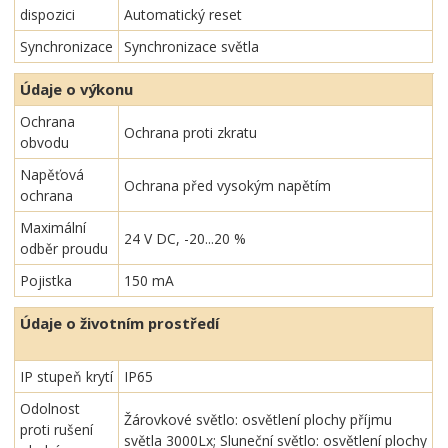
dispozici
Automatický reset
Synchronizace
Synchronizace světla
Údaje o výkonu
Ochrana
Ochrana proti zkratu
obvodu
Napěťová
Ochrana před vysokým napětím
ochrana
Maximální
24 V DC, -20...20 %
odběr proudu
Pojistka
150 mA
Údaje o životním prostředí
IP stupeň krytí
IP65
Odolnost
Žárovkové světlo: osvětlení plochy příjmu
proti rušení
světla 3000Lx; Sluneční světlo: osvětlení plochy