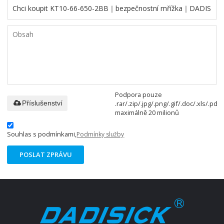
Podpora pouze
.rar/.zip/.jpg/.png/.gif/.doc/.xls/.pdf,
Příslušenství
maximálně 20 milionů
Souhlas s podmínkami,
Podmínky služby
POSLAT ZPRÁVU