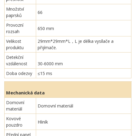
Množství
66
paprsků
Provozní
650 mm
rozsah
Velikost
29mm*29mm*L，L je délka vysílače a
produktu
přijímače.
Detekční
vzdálenost
30-6000 mm
Doba odezvy
≤15 ms
Mechanická data
Domovní
Domovní materiál
materiál
Kovové
Hliník
pouzdro
Přední panel