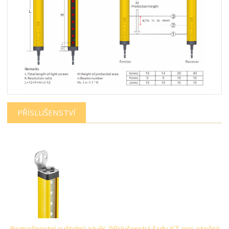
PŘÍSLUŠENSTVÍ
Bezpečnostní světelný závěs Příslušenství řady KT pro otočné