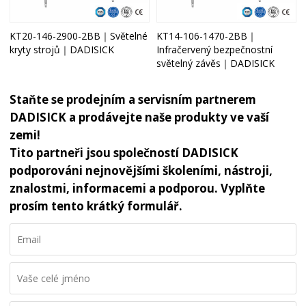
KT20-146-2900-2BB｜Světelné
KT14-106-1470-2BB｜
kryty strojů｜DADISICK
Infračervený bezpečnostní
světelný závěs｜DADISICK
Staňte se prodejním a servisním partnerem
DADISICK a prodávejte naše produkty ve vaší
zemi!
Tito partneři jsou společností DADISICK
podporováni nejnovějšími školeními, nástroji,
znalostmi, informacemi a podporou. Vyplňte
prosím tento krátký formulář.