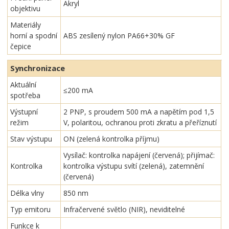
Akryl
objektivu
Materiály
horní a spodní
ABS zesílený nylon PA66+30% GF
čepice
Synchronizace
Aktuální
≤200 mA
spotřeba
Výstupní
2 PNP, s proudem 500 mA a napětím pod 1,5
režim
V, polaritou, ochranou proti zkratu a přeříznutí
Stav výstupu
ON (zelená kontrolka příjmu)
Vysílač: kontrolka napájení (červená); přijímač:
Kontrolka
kontrolka výstupu svítí (zelená), zatemnění
(červená)
Délka vlny
850 nm
Typ emitoru
Infračervené světlo (NIR), neviditelné
Funkce k