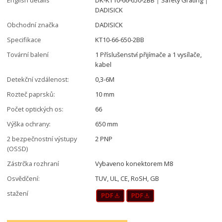
DADISICK
Obchodní značka
DADISICK
Specifikace
KT10-66-650-2BB
Tovární balení
1 Příslušenství přijímače a 1 vysílače,
kabel
Detekční vzdálenost:
0,3-6M
Rozteč paprsků:
10 mm
Počet optických os:
66
Výška ochrany:
650 mm
2 bezpečnostní výstupy
2 PNP
(OSSD)
Zástrčka rozhraní
Vybaveno konektorem M8
Osvědčení:
TUV, UL, CE, RoSH, GB
stažení