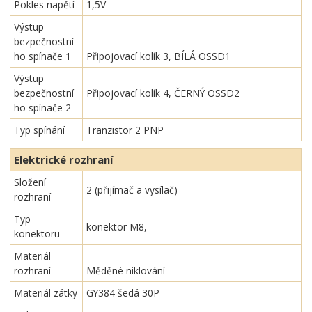
Pokles napětí
1,5V
Výstup
bezpečnostní
ho spínače 1
Připojovací kolík 3, BÍLÁ OSSD1
Výstup
bezpečnostní
Připojovací kolík 4, ČERNÝ OSSD2
ho spínače 2
Typ spínání
Tranzistor 2 PNP
Elektrické rozhraní
Složení
2 (přijímač a vysílač)
rozhraní
Typ
konektor M8,
konektoru
Materiál
rozhraní
Měděné niklování
Materiál zátky
GY384 šedá 30P