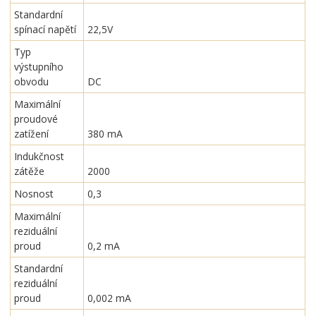
Standardní
spínací napětí
22,5V
Typ
výstupního
obvodu
DC
Maximální
proudové
zatížení
380 mA
Indukčnost
zátěže
2000
Nosnost
0,3
Maximální
reziduální
proud
0,2 mA
Standardní
reziduální
proud
0,002 mA