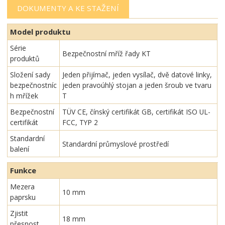
DOKUMENTY A KE STAŽENÍ
Model produktu
Série
Bezpečnostní mříž řady KT
produktů
Složení sady
Jeden přijímač, jeden vysílač, dvě datové linky,
bezpečnostníc
jeden pravoúhlý stojan a jeden šroub ve tvaru
h mřížek
T
Bezpečnostní
TÜV CE, čínský certifikát GB, certifikát ISO UL-
certifikát
FCC, TYP 2
Standardní
Standardní průmyslové prostředí
balení
Funkce
Mezera
10 mm
paprsku
Zjistit
18 mm
přesnost