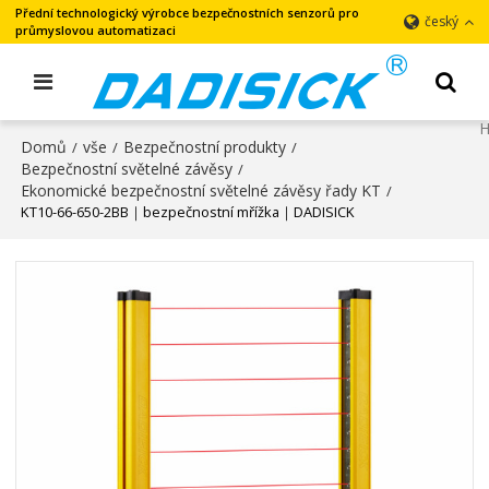
Přední technologický výrobce bezpečnostních senzorů pro
český
průmyslovou automatizaci
Domů
vše
Bezpečnostní produkty
/
/
/
Bezpečnostní světelné závěsy
/
Ekonomické bezpečnostní světelné závěsy řady KT
/
KT10-66-650-2BB｜bezpečnostní mřížka｜DADISICK