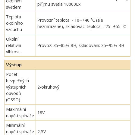
okolním
příjmu světla 10000Lx
světlem
Teplota
Provozní teplota: - 10~+40 ℃ (ale
okolního
nezmrazené), skladovací teplota: - 25 -+55 ℃
vzduchu
Okolní
relativní
Provoz: 35~85% RH, skladování: 35~95% RH
vlhkost
Výstup
Počet
bezpečných
výstupních
2-okruhový
obvodů
(OSSD)
Maximální
18V
napětí spínače
Minimální
napětí spínače
2,5V