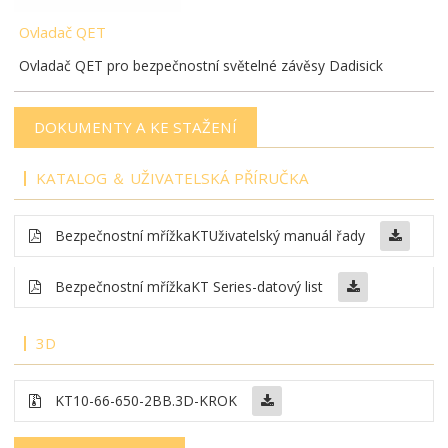
Ovladač QET
Ovladač QET pro bezpečnostní světelné závěsy Dadisick
DOKUMENTY A KE STAŽENÍ
KATALOG ＆ UŽIVATELSKÁ PŘÍRUČKA
Bezpečnostní mřížka
KT
Uživatelský manuál řady
Bezpečnostní mřížka
KT Series-datový list
3D
KT10-66-650-2BB
.3D-KROK