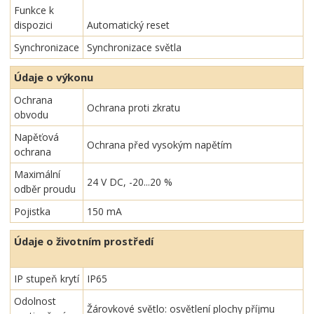
Funkce k
dispozici
Automatický reset
Synchronizace
Synchronizace světla
Údaje o výkonu
Ochrana
Ochrana proti zkratu
obvodu
Napěťová
Ochrana před vysokým napětím
ochrana
Maximální
24 V DC, -20...20 %
odběr proudu
Pojistka
150 mA
Údaje o životním prostředí
IP stupeň krytí
IP65
Odolnost
Žárovkové světlo: osvětlení plochy příjmu