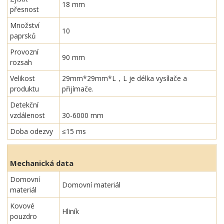
18 mm
přesnost
Množství
10
paprsků
Provozní
90 mm
rozsah
Velikost
29mm*29mm*L，L je délka vysílače a
produktu
přijímače.
Detekční
vzdálenost
30-6000 mm
Doba odezvy
≤15 ms
Mechanická data
Domovní
Domovní materiál
materiál
Kovové
Hliník
pouzdro