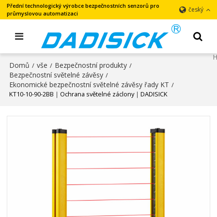
Přední technologický výrobce bezpečnostních senzorů pro
český
průmyslovou automatizaci
Domů
vše
Bezpečnostní produkty
/
/
/
Bezpečnostní světelné závěsy
/
Ekonomické bezpečnostní světelné závěsy řady KT
/
KT10-10-90-2BB｜Ochrana světelné záclony｜DADISICK