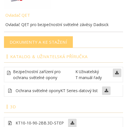
Ovladač QET
Ovladač QET pro bezpečnostní světelné závěsy Dadisick
DOKUMENTY A KE STAŽENÍ
KATALOG ＆ UŽIVATELSKÁ PŘÍRUČKA
Bezpečnostní zařízení pro
K
Uživatelský
ochranu světelné opony
T
manuál řady
Ochrana světelné opony
KT Series-datový list
3D
KT10-10-90-2BB.3D-STEP