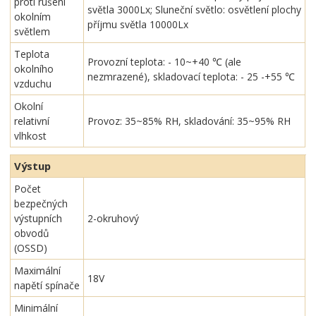
proti rušení
světla 3000Lx; Sluneční světlo: osvětlení plochy
okolním
příjmu světla 10000Lx
světlem
Teplota
Provozní teplota: - 10~+40 ℃ (ale
okolního
nezmrazené), skladovací teplota: - 25 -+55 ℃
vzduchu
Okolní
relativní
Provoz: 35~85% RH, skladování: 35~95% RH
vlhkost
Výstup
Počet
bezpečných
výstupních
2-okruhový
obvodů
(OSSD)
Maximální
18V
napětí spínače
Minimální