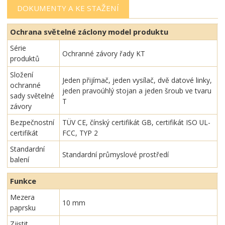
DOKUMENTY A KE STAŽENÍ
Ochrana světelné záclony m
odel produktu
Série
Ochranné závory řady KT
produktů
Složení
Jeden přijímač, jeden vysílač, dvě datové linky,
ochranné
jeden pravoúhlý stojan a jeden šroub ve tvaru
sady světelné
T
závory
Bezpečnostní
TÜV CE, čínský certifikát GB, certifikát ISO UL-
certifikát
FCC, TYP 2
Standardní
Standardní průmyslové prostředí
balení
Funkce
Mezera
10 mm
paprsku
Zjistit