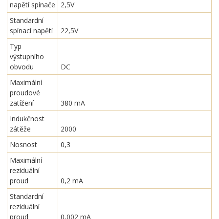
napětí spínače
2,5V
Standardní
spínací napětí
22,5V
Typ
výstupního
obvodu
DC
Maximální
proudové
zatížení
380 mA
Indukčnost
zátěže
2000
Nosnost
0,3
Maximální
reziduální
proud
0,2 mA
Standardní
reziduální
proud
0,002 mA