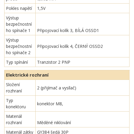
Pokles napětí
1,5V
Výstup
bezpečnostní
ho spínače 1
Připojovací kolík 3, BÍLÁ OSSD1
Výstup
bezpečnostní
Připojovací kolík 4, ČERNÝ OSSD2
ho spínače 2
Typ spínání
Tranzistor 2 PNP
Elektrické rozhraní
Složení
2 (přijímač a vysílač)
rozhraní
Typ
konektor M8,
konektoru
Materiál
rozhraní
Měděné niklování
Materiál zátky
GY384 šedá 30P