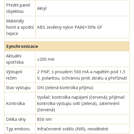
Přední panel
Akryl
objektivu
Materiály
horní a spodní
ABS zesílený nylon PA66+30% GF
čepice
Synchronizace
Aktuální
≤200 mA
spotřeba
Výstupní
2 PNP, s proudem 500 mA a napětím pod 1,5
režim
V, polaritou, ochranou proti zkratu a přeříznutí
Stav výstupu
ON (zelená kontrolka příjmu)
Vysílač: kontrolka napájení (červená); přijímač:
Kontrolka
kontrolka výstupu svítí (zelená), zatemnění
(červená)
Délka vlny
850 nm
Typ emitoru
Infračervené světlo (NIR), neviditelné