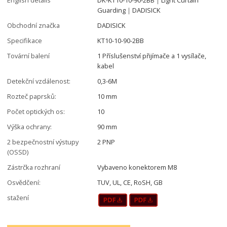
Guarding｜DADISICK
Obchodní značka
DADISICK
Specifikace
KT10-10-90-2BB
Tovární balení
1 Příslušenství přijímače a 1 vysílače,
kabel
Detekční vzdálenost:
0,3-6M
Rozteč paprsků:
10 mm
Počet optických os:
10
Výška ochrany:
90 mm
2 bezpečnostní výstupy
2 PNP
(OSSD)
Zástrčka rozhraní
Vybaveno konektorem M8
Osvědčení:
TUV, UL, CE, RoSH, GB
stažení