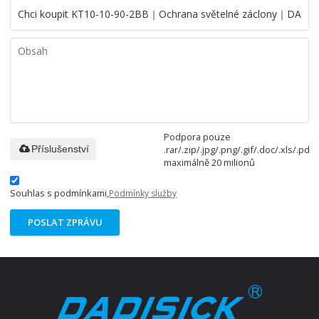
Podpora pouze
.rar/.zip/.jpg/.png/.gif/.doc/.xls/.pdf,
Příslušenství
maximálně 20 milionů
Souhlas s podmínkami,
Podmínky služby
POSLAT ZPRÁVU