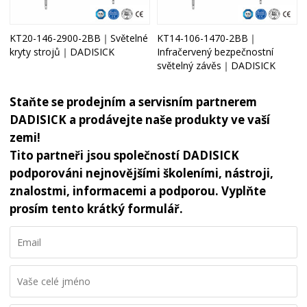
KT20-146-2900-2BB｜Světelné
KT14-106-1470-2BB｜
kryty strojů｜DADISICK
Infračervený bezpečnostní
světelný závěs｜DADISICK
Staňte se prodejním a servisním partnerem
DADISICK a prodávejte naše produkty ve vaší
zemi!
Tito partneři jsou společností DADISICK
podporováni nejnovějšími školeními, nástroji,
znalostmi, informacemi a podporou. Vyplňte
prosím tento krátký formulář.