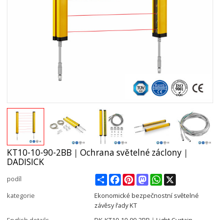
KT10-10-90-2BB｜Ochrana světelné záclony｜
DADISICK
Share
Facebook
Pinterest
Mastodon
WhatsApp
X
podíl
kategorie
Ekonomické bezpečnostní světelné
závěsy řady KT
English details
DK-KT10-10-90-2BB｜Light Curtain