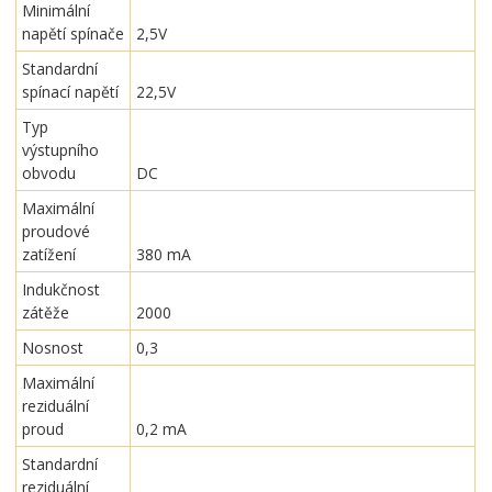
Minimální
napětí spínače
2,5V
Standardní
spínací napětí
22,5V
Typ
výstupního
obvodu
DC
Maximální
proudové
zatížení
380 mA
Indukčnost
zátěže
2000
Nosnost
0,3
Maximální
reziduální
proud
0,2 mA
Standardní
reziduální