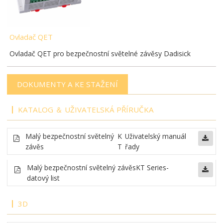
Ovladač QET
Ovladač QET pro bezpečnostní světelné závěsy Dadisick
DOKUMENTY A KE STAŽENÍ
KATALOG ＆ UŽIVATELSKÁ PŘÍRUČKA
Malý bezpečnostní světelný
K
Uživatelský manuál
závěs
T
řady
Malý bezpečnostní světelný závěs
KT Series-
datový list
3D