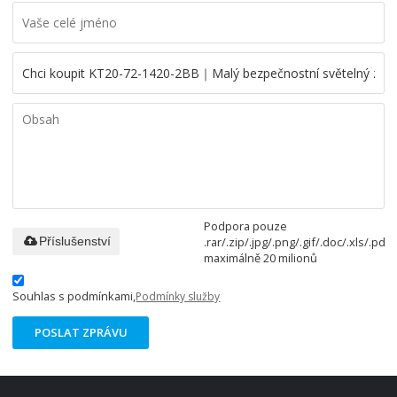
Podpora pouze
.rar/.zip/.jpg/.png/.gif/.doc/.xls/.pdf,
Příslušenství
maximálně 20 milionů
Souhlas s podmínkami,
Podmínky služby
POSLAT ZPRÁVU