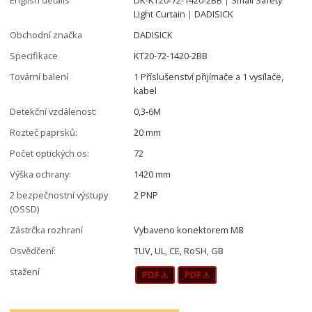
Light Curtain｜DADISICK
Obchodní značka
DADISICK
Specifikace
KT20-72-1420-2BB
Tovární balení
1 Příslušenství přijímače a 1 vysílače,
kabel
Detekční vzdálenost:
0,3-6M
Rozteč paprsků:
20 mm
Počet optických os:
72
Výška ochrany:
1420 mm
2 bezpečnostní výstupy
2 PNP
(OSSD)
Zástrčka rozhraní
Vybaveno konektorem M8
Osvědčení:
TUV, UL, CE, RoSH, GB
stažení