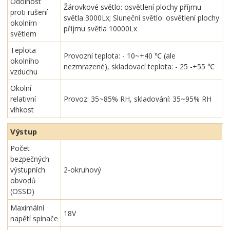
Odolnost
Žárovkové světlo: osvětlení plochy příjmu
proti rušení
světla 3000Lx; Sluneční světlo: osvětlení plochy
okolním
příjmu světla 10000Lx
světlem
Teplota
Provozní teplota: - 10~+40 ℃ (ale
okolního
nezmrazené), skladovací teplota: - 25 -+55 ℃
vzduchu
Okolní
relativní
Provoz: 35~85% RH, skladování: 35~95% RH
vlhkost
Výstup
Počet
bezpečných
výstupních
2-okruhový
obvodů
(OSSD)
Maximální
18V
napětí spínače