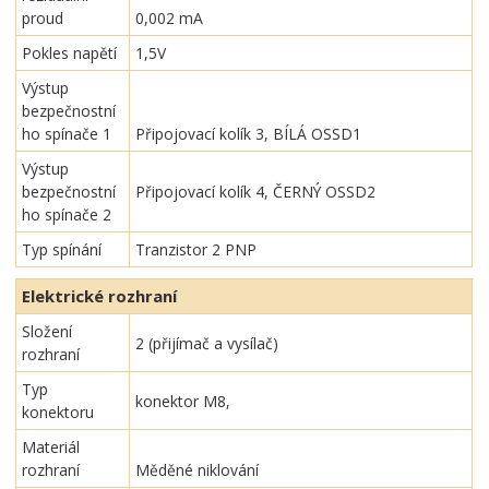
proud
0,002 mA
Pokles napětí
1,5V
Výstup
bezpečnostní
ho spínače 1
Připojovací kolík 3, BÍLÁ OSSD1
Výstup
bezpečnostní
Připojovací kolík 4, ČERNÝ OSSD2
ho spínače 2
Typ spínání
Tranzistor 2 PNP
Elektrické rozhraní
Složení
2 (přijímač a vysílač)
rozhraní
Typ
konektor M8,
konektoru
Materiál
rozhraní
Měděné niklování