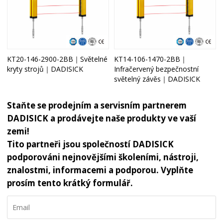
KT20-146-2900-2BB｜Světelné
KT14-106-1470-2BB｜
kryty strojů｜DADISICK
Infračervený bezpečnostní
světelný závěs｜DADISICK
Staňte se prodejním a servisním partnerem
DADISICK a prodávejte naše produkty ve vaší
zemi!
Tito partneři jsou společností DADISICK
podporováni nejnovějšími školeními, nástroji,
znalostmi, informacemi a podporou. Vyplňte
prosím tento krátký formulář.