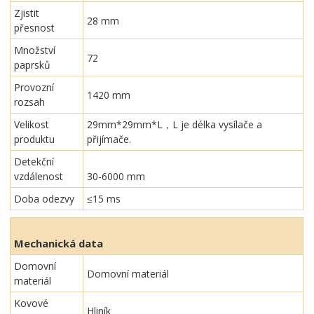
Zjistit
28 mm
přesnost
Množství
72
paprsků
Provozní
1420 mm
rozsah
Velikost
29mm*29mm*L，L je délka vysílače a
produktu
přijímače.
Detekční
vzdálenost
30-6000 mm
Doba odezvy
≤15 ms
Mechanická data
Domovní
Domovní materiál
materiál
Kovové
Hliník