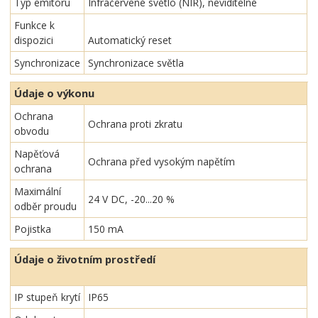
Typ emitoru
Infračervené světlo (NIR), neviditelné
Funkce k
dispozici
Automatický reset
Synchronizace
Synchronizace světla
Údaje o výkonu
Ochrana
Ochrana proti zkratu
obvodu
Napěťová
Ochrana před vysokým napětím
ochrana
Maximální
24 V DC, -20...20 %
odběr proudu
Pojistka
150 mA
Údaje o životním prostředí
IP stupeň krytí
IP65