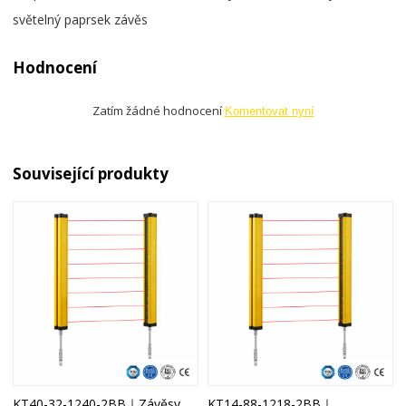
světelný paprsek závěs
Hodnocení
Zatím žádné hodnocení
Komentovat nyní
Související produkty
KT40-32-1240-2BB｜Závěsy
KT14-88-1218-2BB｜