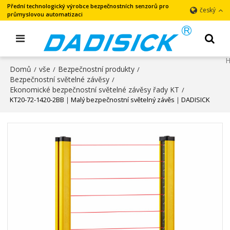
Přední technologický výrobce bezpečnostních senzorů pro
český
průmyslovou automatizaci
Domů
vše
Bezpečnostní produkty
/
/
/
Bezpečnostní světelné závěsy
/
Ekonomické bezpečnostní světelné závěsy řady KT
/
KT20-72-1420-2BB｜Malý bezpečnostní světelný závěs｜DADISICK