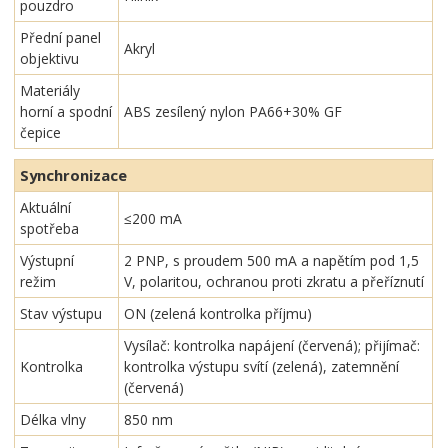
pouzdro
Přední panel
Akryl
objektivu
Materiály
horní a spodní
ABS zesílený nylon PA66+30% GF
čepice
Synchronizace
Aktuální
≤200 mA
spotřeba
Výstupní
2 PNP, s proudem 500 mA a napětím pod 1,5
režim
V, polaritou, ochranou proti zkratu a přeříznutí
Stav výstupu
ON (zelená kontrolka příjmu)
Vysílač: kontrolka napájení (červená); přijímač:
Kontrolka
kontrolka výstupu svítí (zelená), zatemnění
(červená)
Délka vlny
850 nm