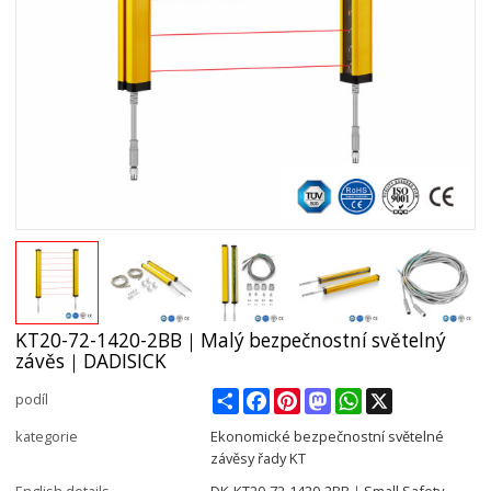
KT20-72-1420-2BB｜Malý bezpečnostní světelný
závěs｜DADISICK
Share
Facebook
Pinterest
Mastodon
WhatsApp
X
podíl
kategorie
Ekonomické bezpečnostní světelné
závěsy řady KT
English details
DK-KT20-72-1420-2BB｜Small Safety