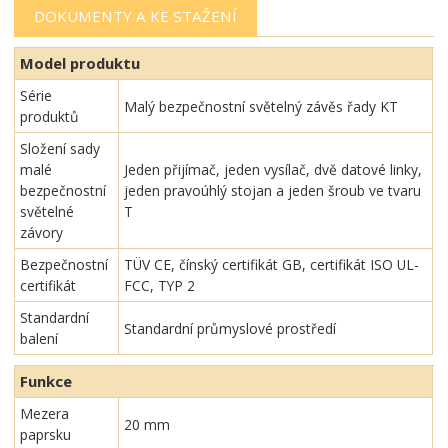
DOKUMENTY A KE STAŽENÍ
Model produktu
Série
Malý bezpečnostní světelný závěs řady KT
produktů
Složení sady
malé
Jeden přijímač, jeden vysílač, dvě datové linky,
bezpečnostní
jeden pravoúhlý stojan a jeden šroub ve tvaru
světelné
T
závory
Bezpečnostní
TÜV CE, čínský certifikát GB, certifikát ISO UL-
certifikát
FCC, TYP 2
Standardní
Standardní průmyslové prostředí
balení
Funkce
Mezera
20 mm
paprsku