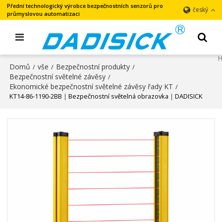
Přední technologický výrobce bezpečnostních senzorů pro
český
průmyslovou automatizaci
Domů
vše
Bezpečnostní produkty
/
/
/
Bezpečnostní světelné závěsy
/
Ekonomické bezpečnostní světelné závěsy řady KT
/
KT14-86-1190-2BB｜Bezpečnostní světelná obrazovka｜DADISICK