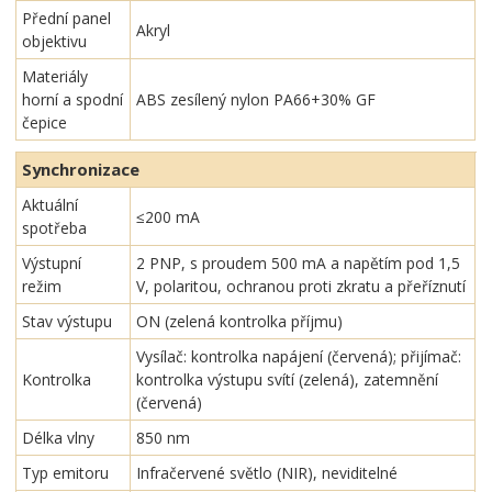
Přední panel
Akryl
objektivu
Materiály
horní a spodní
ABS zesílený nylon PA66+30% GF
čepice
Synchronizace
Aktuální
≤200 mA
spotřeba
Výstupní
2 PNP, s proudem 500 mA a napětím pod 1,5
režim
V, polaritou, ochranou proti zkratu a přeříznutí
Stav výstupu
ON (zelená kontrolka příjmu)
Vysílač: kontrolka napájení (červená); přijímač:
Kontrolka
kontrolka výstupu svítí (zelená), zatemnění
(červená)
Délka vlny
850 nm
Typ emitoru
Infračervené světlo (NIR), neviditelné