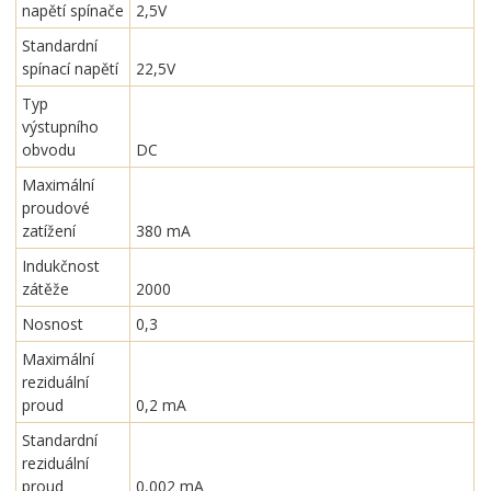
napětí spínače
2,5V
Standardní
spínací napětí
22,5V
Typ
výstupního
obvodu
DC
Maximální
proudové
zatížení
380 mA
Indukčnost
zátěže
2000
Nosnost
0,3
Maximální
reziduální
proud
0,2 mA
Standardní
reziduální
proud
0,002 mA