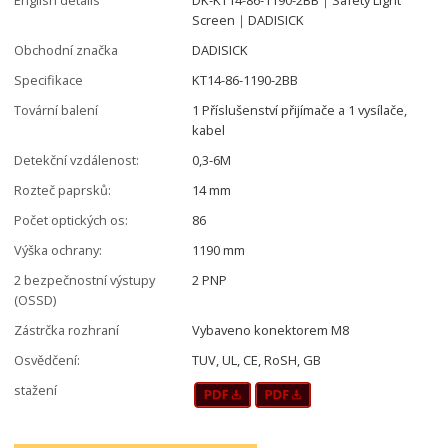
Screen｜DADISICK
Obchodní značka
DADISICK
Specifikace
KT14-86-1190-2BB
Tovární balení
1 Příslušenství přijímače a 1 vysílače,
kabel
Detekční vzdálenost:
0,3-6M
Rozteč paprsků:
14 mm
Počet optických os:
86
Výška ochrany:
1190 mm
2 bezpečnostní výstupy
2 PNP
(OSSD)
Zástrčka rozhraní
Vybaveno konektorem M8
Osvědčení:
TUV, UL, CE, RoSH, GB
stažení