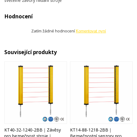
světelné závory hlídání stroje
Hodnocení
Zatím žádné hodnocení
Komentovat nyní
Související produkty
KT40-32-1240-2BB｜Závěsy
KT14-88-1218-2BB｜
pro bezpečnost stroje｜
Bezpečnostní senzory pro