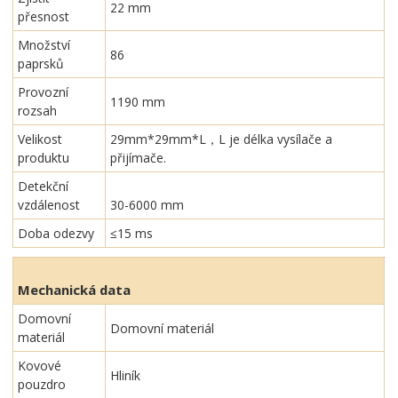
22 mm
přesnost
Množství
86
paprsků
Provozní
1190 mm
rozsah
Velikost
29mm*29mm*L，L je délka vysílače a
produktu
přijímače.
Detekční
vzdálenost
30-6000 mm
Doba odezvy
≤15 ms
Mechanická data
Domovní
Domovní materiál
materiál
Kovové
Hliník
pouzdro