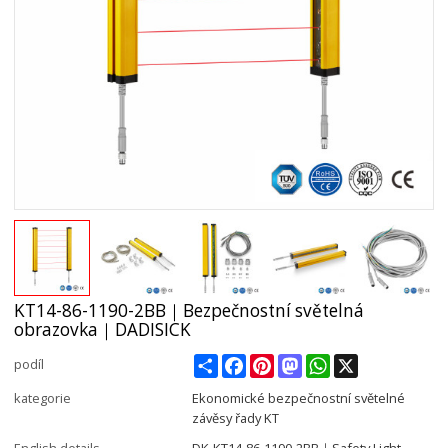
KT14-86-1190-2BB｜Bezpečnostní světelná
obrazovka｜DADISICK
Share
Facebook
Pinterest
Mastodon
WhatsApp
X
podíl
kategorie
Ekonomické bezpečnostní světelné
závěsy řady KT
English details
DK-KT14-86-1190-2BB｜Safety Light