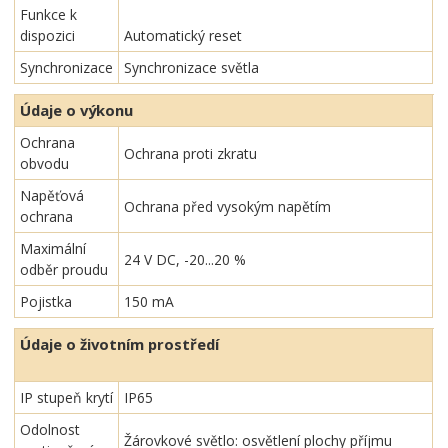
Funkce k
dispozici
Automatický reset
Synchronizace
Synchronizace světla
Údaje o výkonu
Ochrana
Ochrana proti zkratu
obvodu
Napěťová
Ochrana před vysokým napětím
ochrana
Maximální
24 V DC, -20...20 %
odběr proudu
Pojistka
150 mA
Údaje o životním prostředí
IP stupeň krytí
IP65
Odolnost
Žárovkové světlo: osvětlení plochy příjmu