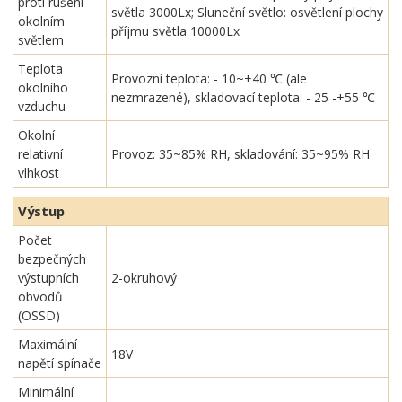
proti rušení
světla 3000Lx; Sluneční světlo: osvětlení plochy
okolním
příjmu světla 10000Lx
světlem
Teplota
Provozní teplota: - 10~+40 ℃ (ale
okolního
nezmrazené), skladovací teplota: - 25 -+55 ℃
vzduchu
Okolní
relativní
Provoz: 35~85% RH, skladování: 35~95% RH
vlhkost
Výstup
Počet
bezpečných
výstupních
2-okruhový
obvodů
(OSSD)
Maximální
18V
napětí spínače
Minimální