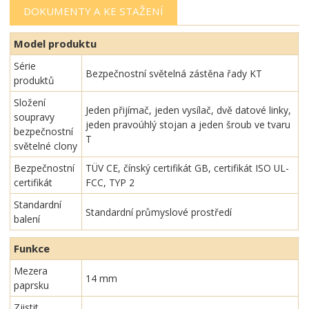
DOKUMENTY A KE STAŽENÍ
Model produktu
Série
Bezpečnostní světelná zástěna řady KT
produktů
Složení
Jeden přijímač, jeden vysílač, dvě datové linky,
soupravy
jeden pravoúhlý stojan a jeden šroub ve tvaru
bezpečnostní
T
světelné clony
Bezpečnostní
TÜV CE, čínský certifikát GB, certifikát ISO UL-
certifikát
FCC, TYP 2
Standardní
Standardní průmyslové prostředí
balení
Funkce
Mezera
14 mm
paprsku
Zjistit