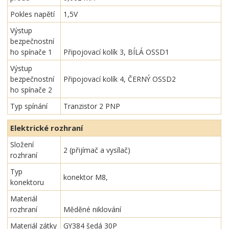
Pokles napětí
1,5V
Výstup
bezpečnostní
ho spínače 1
Připojovací kolík 3, BÍLÁ OSSD1
Výstup
bezpečnostní
Připojovací kolík 4, ČERNÝ OSSD2
ho spínače 2
Typ spínání
Tranzistor 2 PNP
Elektrické rozhraní
Složení
2 (přijímač a vysílač)
rozhraní
Typ
konektor M8,
konektoru
Materiál
rozhraní
Měděné niklování
Materiál zátky
GY384 šedá 30P