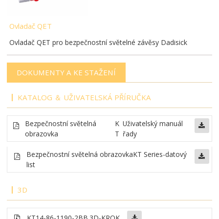
Ovladač QET
Ovladač QET pro bezpečnostní světelné závěsy Dadisick
DOKUMENTY A KE STAŽENÍ
KATALOG ＆ UŽIVATELSKÁ PŘÍRUČKA
Bezpečnostní světelná
K
Uživatelský manuál
obrazovka
T
řady
Bezpečnostní světelná obrazovka
KT Series-datový
list
3D
KT14-86-1190-2BB
.3D-KROK