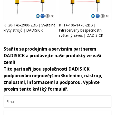
KT20-146-2900-2BB｜Světelné
KT14-106-1470-2BB｜
kryty strojů｜DADISICK
Infračervený bezpečnostní
světelný závěs｜DADISICK
Staňte se prodejním a servisním partnerem
DADISICK a prodávejte naše produkty ve vaší
zemi!
Tito partneři jsou společností DADISICK
podporováni nejnovějšími školeními, nástroji,
znalostmi, informacemi a podporou. Vyplňte
prosím tento krátký formulář.