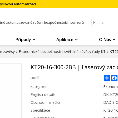
myslovou automatizaci
atné automatizované řešení bezpečnostních senzorů
Případy
Aplikace
O Nás
KT20
né závěsy
/
Ekonomické bezpečnostní světelné závěsy řady KT
/
KT20-16-300-2BB｜Laserový zác
Sha
podíl
kategorie
Ekonomi
English details
DK-KT20
Obchodní značka
DADISI
Specifikace
KT20-1