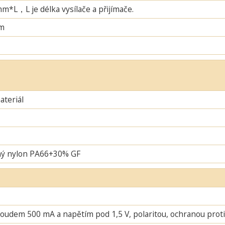
L，L je délka vysílače a přijímače.
m
teriál
ný nylon PA66+30% GF
oudem 500 mA a napětím pod 1,5 V, polaritou, ochranou proti 