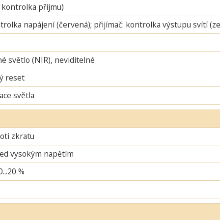
 kontrolka příjmu)
ntrolka napájení (červená); přijímač: kontrolka výstupu svítí (
é světlo (NIR), neviditelné
ý reset
ace světla
oti zkratu
řed vysokým napětím
0...20 %