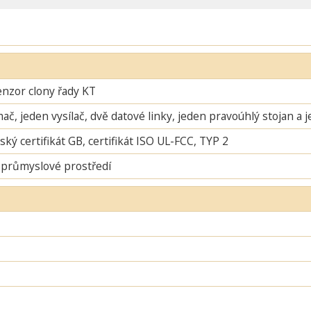
enzor clony řady KT
mač, jeden vysílač, dvě datové linky, jeden pravoúhlý stojan a 
ský certifikát GB, certifikát ISO UL-FCC, TYP 2
 průmyslové prostředí