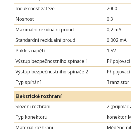
Indukčnost zátěže
2000
Nosnost
0,3
Maximální reziduální proud
0,2 mA
Standardní reziduální proud
0,002 mA
Pokles napětí
1,5V
Výstup bezpečnostního spínače 1
Připojovací
Výstup bezpečnostního spínače 2
Připojovac
Typ spínání
Tranzistor
Elektrické rozhraní
Složení rozhraní
2 (přijímač 
Typ konektoru
konektor 
Materiál rozhraní
Měděné nik