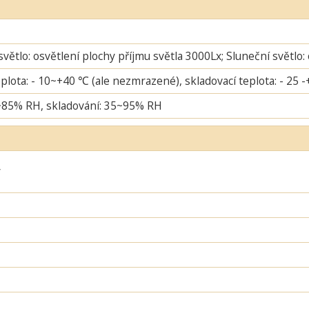
větlo: osvětlení plochy příjmu světla 3000Lx; Sluneční světlo:
plota: - 10~+40 ℃ (ale nezmrazené), skladovací teplota: - 25 
~85% RH, skladování: 35~95% RH
ý