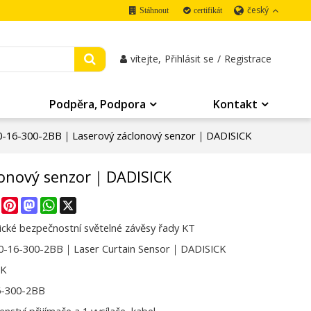
český
Stáhnout
certifikát
vítejte,
Přihlásit se
/
Registrace
Podpěra, Podpora
Kontakt
-16-300-2BB｜Laserový záclonový senzor｜DADISICK
lonový senzor｜DADISICK
re
Facebook
Pinterest
Mastodon
WhatsApp
X
cké bezpečnostní světelné závěsy řady KT
-16-300-2BB｜Laser Curtain Sensor｜DADISICK
CK
6-300-2BB