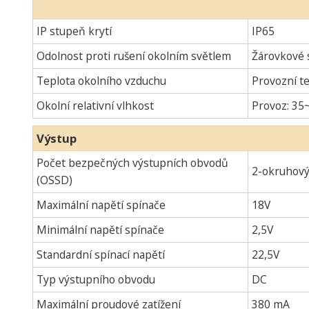
IP stupeň krytí
IP65
Odolnost proti rušení okolním světlem
Žárovkové s
Teplota okolního vzduchu
Provozní te
Okolní relativní vlhkost
Provoz: 35
Výstup
Počet bezpečných výstupních obvodů
2-okruhov
(OSSD)
Maximální napětí spínače
18V
Minimální napětí spínače
2,5V
Standardní spínací napětí
22,5V
Typ výstupního obvodu
DC
Maximální proudové zatížení
380 mA