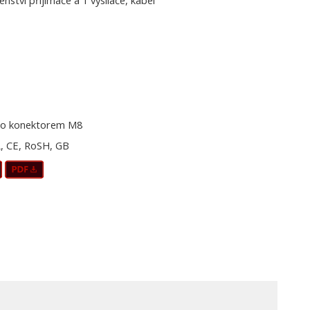
šenství přijímače a 1 vysílače, kabel
o konektorem M8
, CE, RoSH, GB