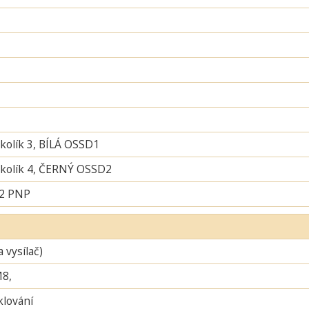
 kolík 3, BÍLÁ OSSD1
í kolík 4, ČERNÝ OSSD2
 2 PNP
a vysílač)
M8,
lování