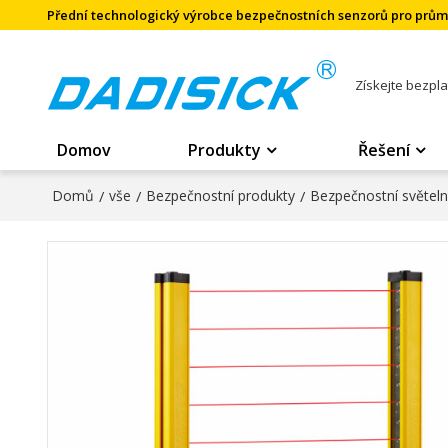
Přední technologický výrobce bezpečnostních senzorů pro prů
Získejte bezpl
Domov
Produkty
Řešení
Domů
/
vše
/
Bezpečnostní produkty
/
Bezpečnostní světel