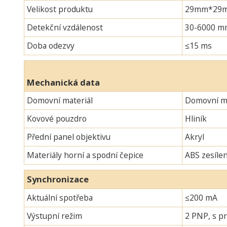
Velikost produktu
29mm*29mm*
Detekční vzdálenost
30-6000 m
Doba odezvy
≤15 ms
Mechanická data
Domovní materiál
Domovní ma
Kovové pouzdro
Hliník
Přední panel objektivu
Akryl
Materiály horní a spodní čepice
ABS zesíle
Synchronizace
Aktuální spotřeba
≤200 mA
Výstupní režim
2 PNP, s pr