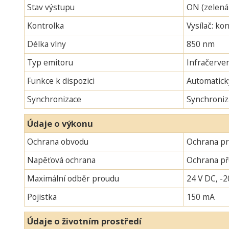
Stav výstupu
ON (zelená
Kontrolka
Vysílač: ko
Délka vlny
850 nm
Typ emitoru
Infračerven
Funkce k dispozici
Automatick
Synchronizace
Synchroniz
Údaje o výkonu
Ochrana obvodu
Ochrana pr
Napěťová ochrana
Ochrana p
Maximální odběr proudu
24 V DC, -2
Pojistka
150 mA
Údaje o životním prostředí