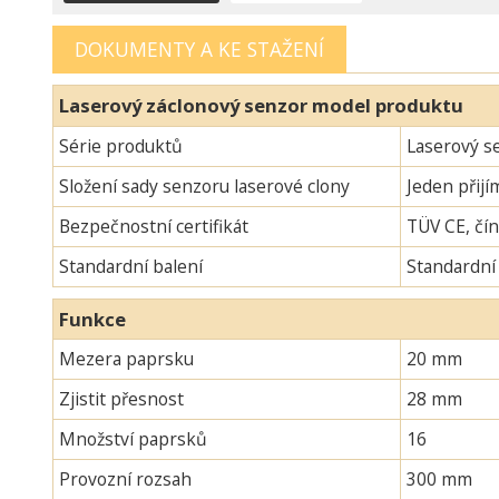
DOKUMENTY A KE STAŽENÍ
Laserový záclonový senzor model produktu
Série produktů
Laserový s
Složení sady senzoru laserové clony
Jeden přijí
Bezpečnostní certifikát
TÜV CE, čín
Standardní balení
Standardní
Funkce
Mezera paprsku
20 mm
Zjistit přesnost
28 mm
Množství paprsků
16
Provozní rozsah
300 mm