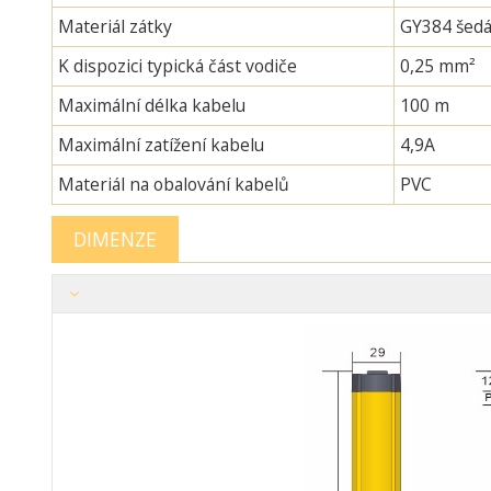
Materiál zátky
GY384 šedá
K dispozici typická část vodiče
0,25 mm²
Maximální délka kabelu
100 m
Maximální zatížení kabelu
4,9A
Materiál na obalování kabelů
PVC
DIMENZE