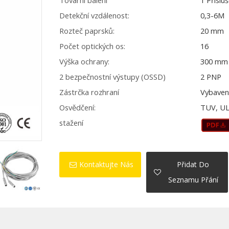
Tovární balení
1 Příslu
Detekční vzdálenost:
0,3-6M
Rozteč paprsků:
20 mm
Počet optických os:
16
Výška ochrany:
300 mm
2 bezpečnostní výstupy (OSSD)
2 PNP
Zástrčka rozhraní
Vybaven
Osvědčení:
TUV, UL
stažení
Kontaktujte Nás
Přidat Do
Seznamu Přání