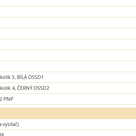
 kolík 3, BÍLÁ OSSD1
í kolík 4, ČERNÝ OSSD2
 2 PNP
a vysílač)
M8,