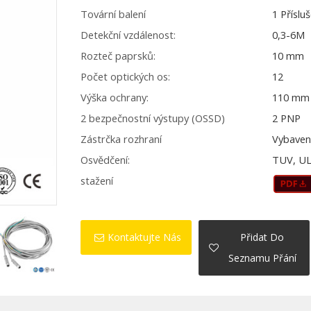
Tovární balení
1 Příslu
Detekční vzdálenost:
0,3-6M
Rozteč paprsků:
10 mm
Počet optických os:
12
Výška ochrany:
110 mm
2 bezpečnostní výstupy (OSSD)
2 PNP
Zástrčka rozhraní
Vybaven
Osvědčení:
TUV, UL
stažení
Kontaktujte Nás
Přidat Do
Seznamu Přání