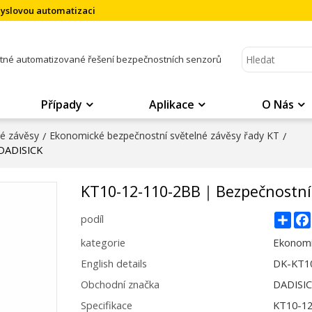
myslovou automatizaci
atné automatizované řešení bezpečnostních senzorů
Případy
Aplikace
O Nás
né závěsy
/
Ekonomické bezpečnostní světelné závěsy řady KT
/
｜DADISICK
KT10-12-110-2BB｜Bezpečnostní 
Sha
podíl
kategorie
Ekonomi
English details
DK-KT10
Obchodní značka
DADISI
Specifikace
KT10-1