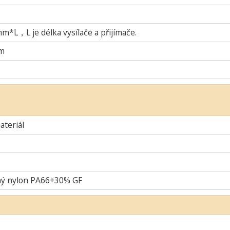
L，L je délka vysílače a přijímače.
m
teriál
ný nylon PA66+30% GF