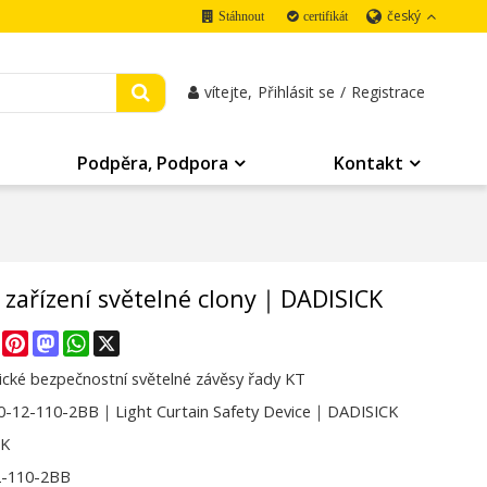
český
Stáhnout
certifikát
vítejte,
Přihlásit se
/
Registrace
Podpěra, Podpora
Kontakt
zařízení světelné clony｜DADISICK
re
Facebook
Pinterest
Mastodon
WhatsApp
X
cké bezpečnostní světelné závěsy řady KT
-12-110-2BB｜Light Curtain Safety Device｜DADISICK
CK
2-110-2BB