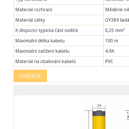
Materiál rozhraní
Měděné nik
Materiál zátky
GY384 šedá
K dispozici typická část vodiče
0,25 mm²
Maximální délka kabelu
100 m
Maximální zatížení kabelu
4,9A
Materiál na obalování kabelů
PVC
DIMENZE