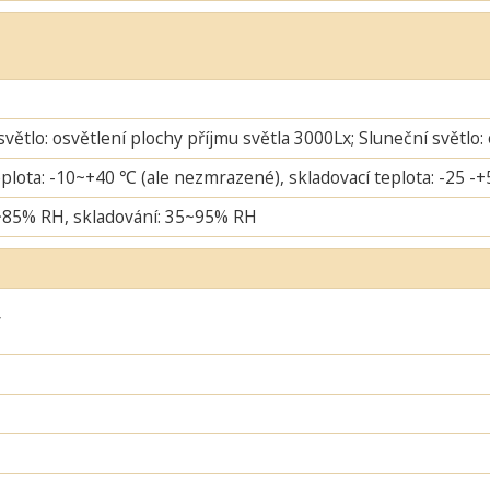
větlo: osvětlení plochy příjmu světla 3000Lx; Sluneční světlo:
plota: -10~+40 ℃ (ale nezmrazené), skladovací teplota: -25 -
~85% RH, skladování: 35~95% RH
ý