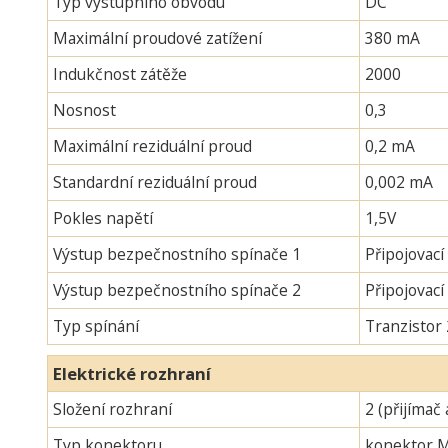
Typ výstupního obvodu
DC
Maximální proudové zatížení
380 mA
Indukčnost zátěže
2000
Nosnost
0,3
Maximální reziduální proud
0,2 mA
Standardní reziduální proud
0,002 mA
Pokles napětí
1,5V
Výstup bezpečnostního spínače 1
Připojovací
Výstup bezpečnostního spínače 2
Připojovac
Typ spínání
Tranzistor
Elektrické rozhraní
Složení rozhraní
2 (přijímač 
Typ konektoru
konektor 