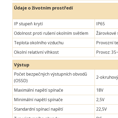
Údaje o životním prostředí
IP stupeň krytí
IP65
Odolnost proti rušení okolním světlem
Žárovkové s
Teplota okolního vzduchu
Provozní te
Okolní relativní vlhkost
Provoz: 35
Výstup
Počet bezpečných výstupních obvodů
2-okruhov
(OSSD)
Maximální napětí spínače
18V
Minimální napětí spínače
2,5V
Standardní spínací napětí
22,5V