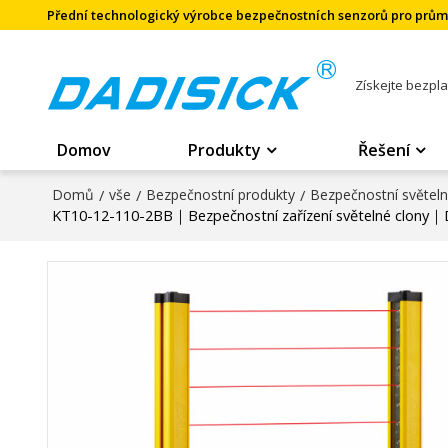
Přední technologický výrobce bezpečnostních senzorů pro prů
Získejte bezpl
Domov
Produkty
Řešení
Domů
/
vše
/
Bezpečnostní produkty
/
Bezpečnostní světel
KT10-12-110-2BB｜Bezpečnostní zařízení světelné clony