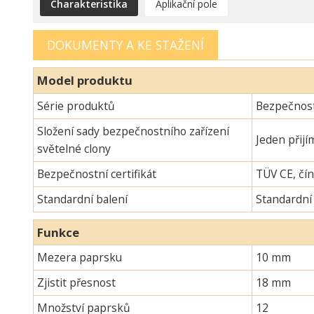
Charakteristika
Aplikační pole
DOKUMENTY A KE STAŽENÍ
Model produktu
Série produktů
Bezpečnostn
Složení sady bezpečnostního zařízení
Jeden přijí
světelné clony
Bezpečnostní certifikát
TÜV CE, čín
Standardní balení
Standardní
Funkce
Mezera paprsku
10 mm
Zjistit přesnost
18 mm
Množství paprsků
12