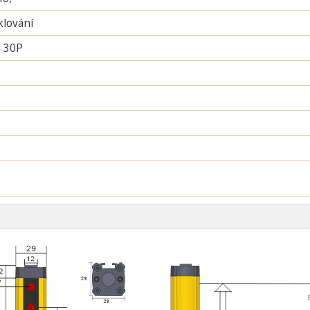
lování
 30P