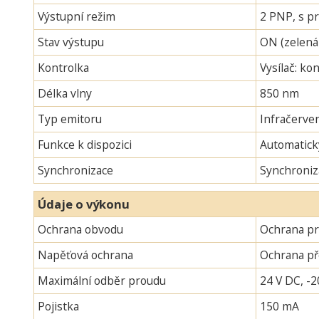
Výstupní režim
2 PNP, s pr
Stav výstupu
ON (zelená
Kontrolka
Vysílač: ko
Délka vlny
850 nm
Typ emitoru
Infračerven
Funkce k dispozici
Automatick
Synchronizace
Synchroniz
Údaje o výkonu
Ochrana obvodu
Ochrana pr
Napěťová ochrana
Ochrana p
Maximální odběr proudu
24 V DC, -2
Pojistka
150 mA