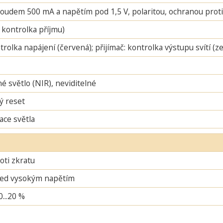
oudem 500 mA a napětím pod 1,5 V, polaritou, ochranou proti 
 kontrolka příjmu)
ntrolka napájení (červená); přijímač: kontrolka výstupu svítí (
é světlo (NIR), neviditelné
ý reset
ace světla
oti zkratu
řed vysokým napětím
0...20 %