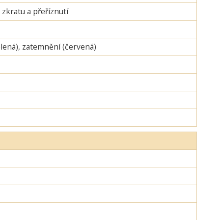
zkratu a přeříznutí
zelená), zatemnění (červená)