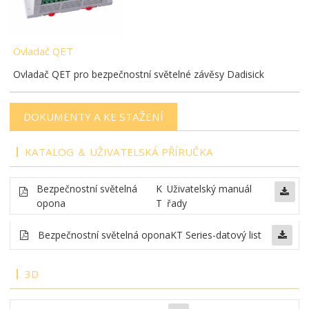
Ovladač QET
Ovladač QET pro bezpečnostní světelné závěsy Dadisick
DOKUMENTY A KE STAŽENÍ
KATALOG ＆ UŽIVATELSKÁ PŘÍRUČKA
Bezpečnostní světelná
K
Uživatelský manuál
opona
T
řady
Bezpečnostní světelná opona
KT Series-datový list
3D