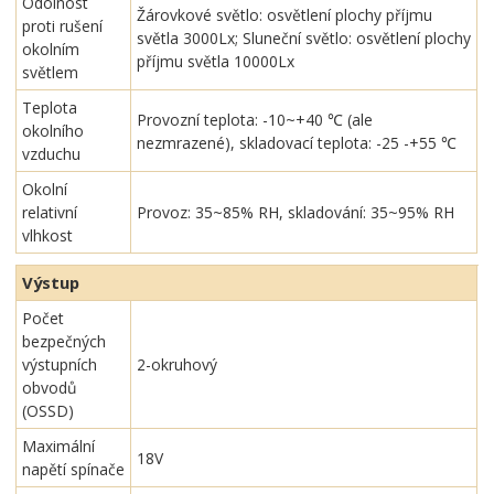
Odolnost
Žárovkové světlo: osvětlení plochy příjmu
proti rušení
světla 3000Lx; Sluneční světlo: osvětlení plochy
okolním
příjmu světla 10000Lx
světlem
Teplota
Provozní teplota: -10~+40 ℃ (ale
okolního
nezmrazené), skladovací teplota: -25 -+55 ℃
vzduchu
Okolní
relativní
Provoz: 35~85% RH, skladování: 35~95% RH
vlhkost
Výstup
Počet
bezpečných
výstupních
2-okruhový
obvodů
(OSSD)
Maximální
18V
napětí spínače