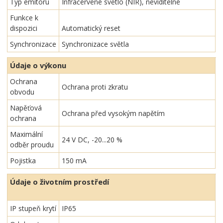
Typ emitoru
Infračervené světlo (NIR), neviditelné
Funkce k
dispozici
Automatický reset
Synchronizace
Synchronizace světla
Údaje o výkonu
Ochrana
Ochrana proti zkratu
obvodu
Napěťová
Ochrana před vysokým napětím
ochrana
Maximální
24 V DC, -20...20 %
odběr proudu
Pojistka
150 mA
Údaje o životním prostředí
IP stupeň krytí
IP65