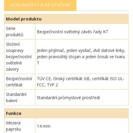
DOKUMENTY A KE STAŽENÍ
Model produktu
Série
Bezpečnostní světelný závěs řady KT
produktů
Složení
soupravy
Jeden přijímač, jeden vysílač, dvě datové linky,
bezpečnostní
jeden pravoúhlý stojan a jeden šroub ve tvaru
světelné
T
závory
Bezpečnostní
TÜV CE, čínský certifikát GB, certifikát ISO UL-
certifikát
FCC, TYP 2
Standardní
Standardní průmyslové prostředí
balení
Funkce
Mezera
14 mm
paprsku