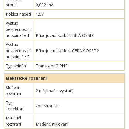
proud
0,002 mA
Pokles napětí
1,5V
Výstup
bezpečnostní
ho spínače 1
Připojovací kolík 3, BÍLÁ OSSD1
Výstup
bezpečnostní
Připojovací kolík 4, ČERNÝ OSSD2
ho spínače 2
Typ spínání
Tranzistor 2 PNP
Elektrické rozhraní
Složení
2 (přijímač a vysílač)
rozhraní
Typ
konektor M8,
konektoru
Materiál
rozhraní
Měděné niklování