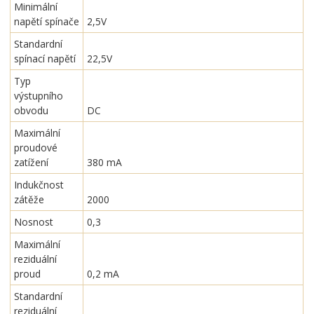
Minimální
napětí spínače
2,5V
Standardní
spínací napětí
22,5V
Typ
výstupního
obvodu
DC
Maximální
proudové
zatížení
380 mA
Indukčnost
zátěže
2000
Nosnost
0,3
Maximální
reziduální
proud
0,2 mA
Standardní
reziduální