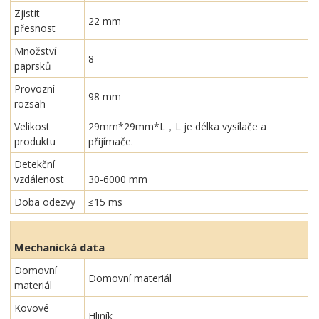
Zjistit
22 mm
přesnost
Množství
8
paprsků
Provozní
98 mm
rozsah
Velikost
29mm*29mm*L，L je délka vysílače a
produktu
přijímače.
Detekční
vzdálenost
30-6000 mm
Doba odezvy
≤15 ms
Mechanická data
Domovní
Domovní materiál
materiál
Kovové
Hliník