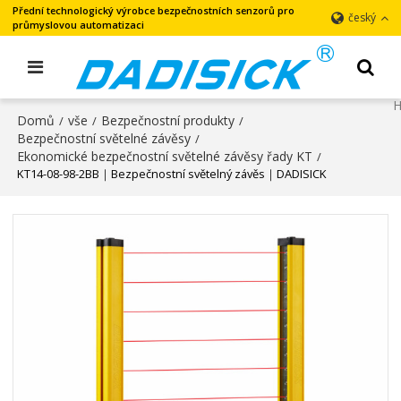
Přední technologický výrobce bezpečnostních senzorů pro
český
průmyslovou automatizaci
Domů
vše
Bezpečnostní produkty
/
/
/
Bezpečnostní světelné závěsy
/
Ekonomické bezpečnostní světelné závěsy řady KT
/
KT14-08-98-2BB｜Bezpečnostní světelný závěs｜DADISICK