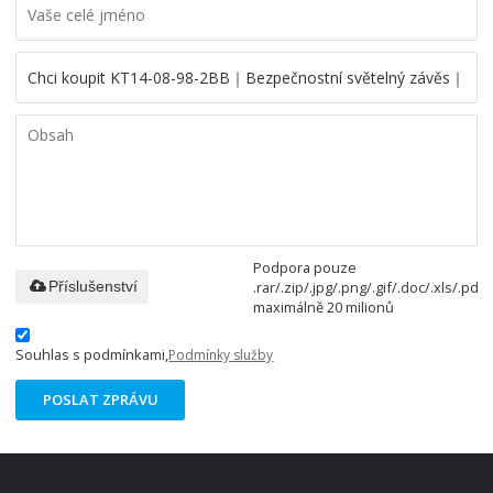
Podpora pouze
.rar/.zip/.jpg/.png/.gif/.doc/.xls/.pdf,
Příslušenství
maximálně 20 milionů
Souhlas s podmínkami,
Podmínky služby
POSLAT ZPRÁVU