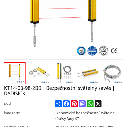
KT14-08-98-2BB｜Bezpečnostní světelný závěs｜
DADISICK
Share
Facebook
Pinterest
Mastodon
WhatsApp
X
podíl
kategorie
Ekonomické bezpečnostní světelné
závěsy řady KT
English details
DK-KT14-08-98-2BB｜Security Light