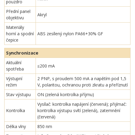
pouzdro
Přední panel
Akryl
objektivu
Materiály
horní a spodní
ABS zesílený nylon PA66+30% GF
čepice
Synchronizace
Aktuální
≤200 mA
spotřeba
Výstupní
2 PNP, s proudem 500 mA a napětím pod 1,5
režim
V, polaritou, ochranou proti zkratu a přeříznutí
Stav výstupu
ON (zelená kontrolka příjmu)
Vysílač: kontrolka napájení (červená); přijímač:
Kontrolka
kontrolka výstupu svítí (zelená), zatemnění
(červená)
Délka vlny
850 nm