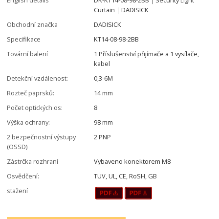
Curtain｜DADISICK
Obchodní značka
DADISICK
Specifikace
KT14-08-98-2BB
Tovární balení
1 Příslušenství přijímače a 1 vysílače,
kabel
Detekční vzdálenost:
0,3-6M
Rozteč paprsků:
14 mm
Počet optických os:
8
Výška ochrany:
98 mm
2 bezpečnostní výstupy
2 PNP
(OSSD)
Zástrčka rozhraní
Vybaveno konektorem M8
Osvědčení:
TUV, UL, CE, RoSH, GB
stažení