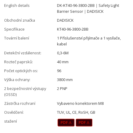
English details
DK-KT40-96-3800-2BB｜Safety Light
Barrier Sensor｜DADISICK
Obchodní značka
DADISICK
Specifikace
KT40-96-3800-2BB
Tovární balení
1 Příslušenství přijímače a 1 vysílače,
kabel
Detekční vzdálenost:
0,3-6M
Rozteč paprsků:
40 mm
Počet optických os:
96
Výška ochrany:
3800 mm
2 bezpečnostní výstupy
2 PNP
(OSSD)
Zástrčka rozhraní
Vybaveno konektorem M8
Osvědčení:
TUV, UL, CE, RoSH, GB
stažení