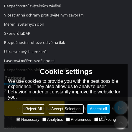
Bezpečnostní světelných závěsů
Vícestranná ochrany proti světelným závorám
Měření světelných clon
Skenerů LiDAR
Bezpečnostní rohože citlivé na tlak
Ultrazvukových senzorů
Laserová měření vzdálenosti
Bezpečnostních blokovacích spínačů
Cookie settings
Podpora
We use cookies to provide you with the best possible
experience. They also allow us to analyze user
Získat vzorek
behavior in order to constantly improve the website for
you.
Centrum stahování
Kontaktujte Nás
Přidat Do Seznamu
Výměna značkových produktů
Reject All
Accept Selection
Accept all
Přání
Blog
Necessary
Analytics
Preferences
Marketing
Zprávy