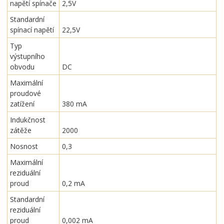
napětí spínače
2,5V
Standardní
spínací napětí
22,5V
Typ
výstupního
obvodu
DC
Maximální
proudové
zatížení
380 mA
Indukčnost
zátěže
2000
Nosnost
0,3
Maximální
reziduální
proud
0,2 mA
Standardní
reziduální
proud
0,002 mA