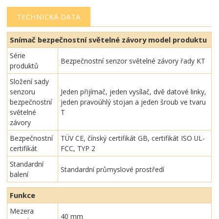
TECHNICKÁ DATA
Snímač bezpečnostní světelné závory m
odel produktu
Série
Bezpečnostní senzor světelné závory řady KT
produktů
Složení sady
senzoru
Jeden přijímač, jeden vysílač, dvě datové linky,
bezpečnostní
jeden pravoúhlý stojan a jeden šroub ve tvaru
světelné
T
závory
Bezpečnostní
TÜV CE, čínský certifikát GB, certifikát ISO UL-
certifikát
FCC, TYP 2
Standardní
Standardní průmyslové prostředí
balení
Funkce
Mezera
40 mm