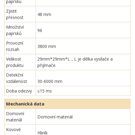
paprsku
Zjistit
48 mm
přesnost
Množství
96
paprsků
Provozní
3800 mm
rozsah
Velikost
29mm*29mm*L，L je délka vysílače a
produktu
přijímače.
Detekční
vzdálenost
30-6000 mm
Doba odezvy
≤15 ms
Mechanická data
Domovní
Domovní materiál
materiál
Kovové
Hliník