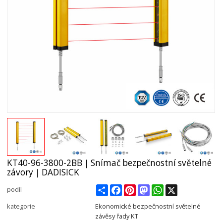
KT40-96-3800-2BB｜Snímač bezpečnostní světelné
závory｜DADISICK
Share
Facebook
Pinterest
Mastodon
WhatsApp
X
podíl
kategorie
Ekonomické bezpečnostní světelné
závěsy řady KT