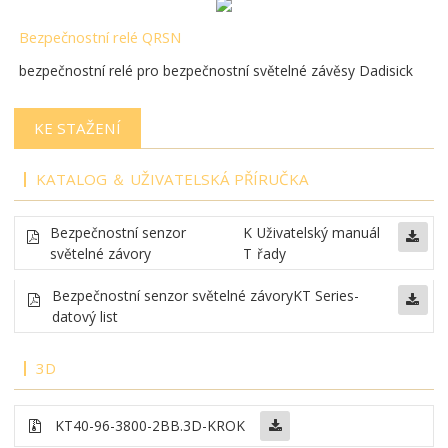
Bezpečnostní relé QRSN
bezpečnostní relé pro bezpečnostní světelné závěsy Dadisick
KE STAŽENÍ
KATALOG ＆ UŽIVATELSKÁ PŘÍRUČKA
Bezpečnostní senzor
K
Uživatelský manuál
světelné závory
T
řady
Bezpečnostní senzor světelné závory
KT Series-
datový list
3D
KT40-96-3800-2BB
.3D-KROK