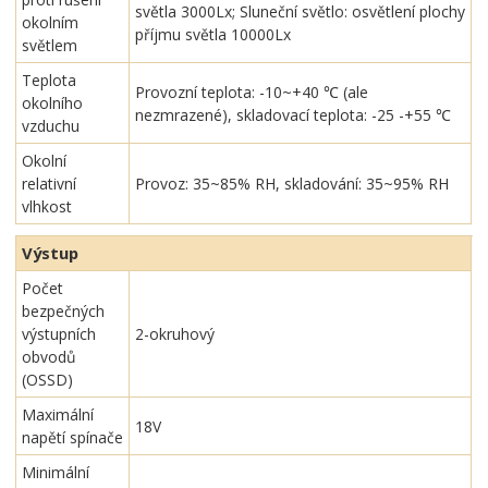
světla 3000Lx; Sluneční světlo: osvětlení plochy
okolním
příjmu světla 10000Lx
světlem
Teplota
Provozní teplota: -10~+40 ℃ (ale
okolního
nezmrazené), skladovací teplota: -25 -+55 ℃
vzduchu
Okolní
relativní
Provoz: 35~85% RH, skladování: 35~95% RH
vlhkost
Výstup
Počet
bezpečných
výstupních
2-okruhový
obvodů
(OSSD)
Maximální
18V
napětí spínače
Minimální