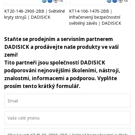
KT20-146-2900-2BB｜Světelné
KT14-106-1470-2BB｜
kryty strojů｜DADISICK
Infračervený bezpečnostní
světelný závěs｜DADISICK
Staňte se prodejním a servisním partnerem
DADISICK a prodávejte naše produkty ve vaší
zemi!
Tito partneři jsou společností DADISICK
podporováni nejnovějšími školeními, nástroji,
znalostmi, informacemi a podporou. Vyplňte
prosím tento krátký formulář.