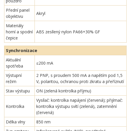
pouzdro
Přední panel
Akryl
objektivu
Materiály
horní a spodní
ABS zesílený nylon PA66+30% GF
čepice
Synchronizace
Aktuální
≤200 mA
spotřeba
Výstupní
2 PNP, s proudem 500 mA a napětím pod 1,5
režim
V, polaritou, ochranou proti zkratu a přeříznutí
Stav výstupu
ON (zelená kontrolka příjmu)
Vysílač: kontrolka napájení (červená); přijímač:
Kontrolka
kontrolka výstupu svítí (zelená), zatemnění
(červená)
Délka vlny
850 nm