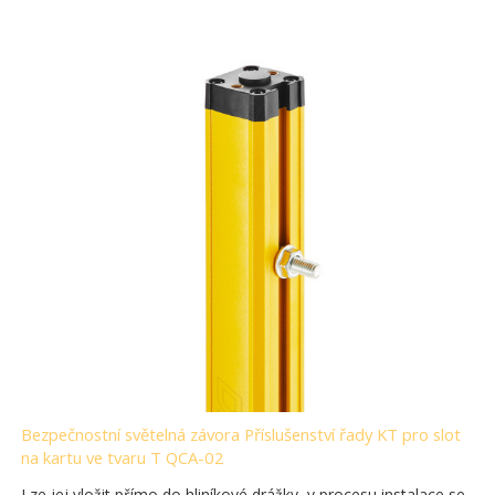
Bezpečnostní světelná závora Příslušenství řady KT pro slot
na kartu ve tvaru T QCA-02
Lze jej vložit přímo do hliníkové drážky, v procesu instalace se