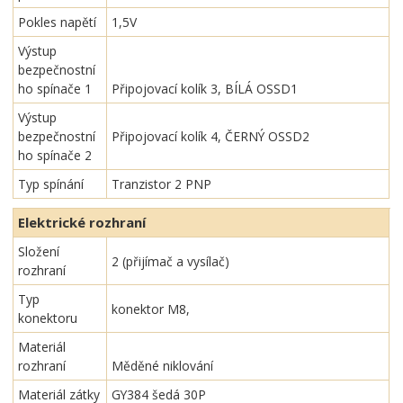
Pokles napětí
1,5V
Výstup
bezpečnostní
ho spínače 1
Připojovací kolík 3, BÍLÁ OSSD1
Výstup
bezpečnostní
Připojovací kolík 4, ČERNÝ OSSD2
ho spínače 2
Typ spínání
Tranzistor 2 PNP
Elektrické rozhraní
Složení
2 (přijímač a vysílač)
rozhraní
Typ
konektor M8,
konektoru
Materiál
rozhraní
Měděné niklování
Materiál zátky
GY384 šedá 30P