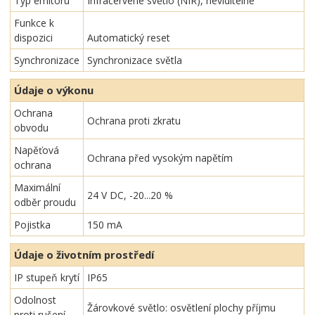
Typ emitoru
Infračervené světlo (NIR), neviditelné
Funkce k
dispozici
Automatický reset
Synchronizace
Synchronizace světla
Údaje o výkonu
Ochrana
Ochrana proti zkratu
obvodu
Napěťová
Ochrana před vysokým napětím
ochrana
Maximální
24 V DC, -20...20 %
odběr proudu
Pojistka
150 mA
Údaje o životním prostředí
IP stupeň krytí
IP65
Odolnost
Žárovkové světlo: osvětlení plochy příjmu
proti rušení