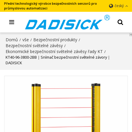
Přední technologický výrobce bezpečnostních senzorů pro
český
průmyslovou automatizaci
Domů
vše
Bezpečnostní produkty
/
/
/
Bezpečnostní světelné závěsy
/
Ekonomické bezpečnostní světelné závěsy řady KT
/
KT40-96-3800-2BB｜Snímač bezpečnostní světelné závory｜
DADISICK