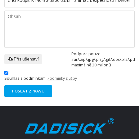
Podpora pouze
.rar/.zip/.jpg/.png/.gif/.doc/.xls/.pdf,
Příslušenství
maximálně 20 milionů
Souhlas s podmínkami,
Podmínky služby
POSLAT ZPRÁVU