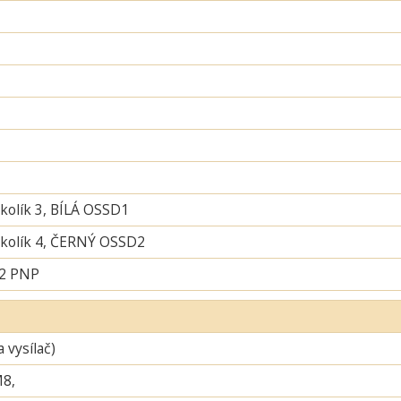
 kolík 3, BÍLÁ OSSD1
í kolík 4, ČERNÝ OSSD2
 2 PNP
a vysílač)
M8,