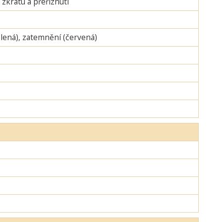
zkratu a přeříznutí
zelená), zatemnění (červená)