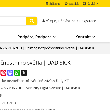
český
Stáhnout
certifikát
vítejte,
Přihlásit se
/
Registrace
Podpěra, Podpora
Kontakt
-72-710-2BB｜Snímač bezpečnostního světla｜DADISICK
čnostního světla｜DADISICK
re
Facebook
Pinterest
Mastodon
WhatsApp
X
cké bezpečnostní světelné závěsy řady KT
-72-710-2BB｜Security Light Sensor｜DADISICK
CK
2-710-2BB