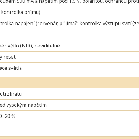
oudem 500 mA a napětím pod 1,5 V, polaritou, ochranou proti 
 kontrolka příjmu)
ntrolka napájení (červená); přijímač: kontrolka výstupu svítí (
é světlo (NIR), neviditelné
ý reset
ace světla
oti zkratu
řed vysokým napětím
0...20 %