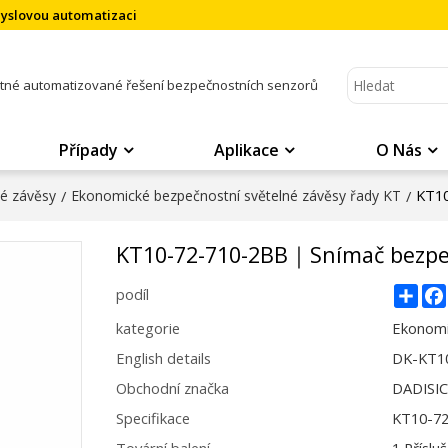
myslovou automatizaci
atné automatizované řešení bezpečnostních senzorů
Případy
Aplikace
O Nás
KT10
né závěsy
/
Ekonomické bezpečnostní světelné závěsy řady KT
/
KT10-72-710-2BB｜Snímač bezpe
Sha
podíl
kategorie
Ekonomi
English details
DK-KT10
Obchodní značka
DADISI
Specifikace
KT10-7