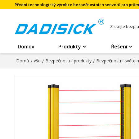
Přední technologický výrobce bezpečnostních senzorů pro prů
Získejte bezpl
Domov
Produkty
Řešení
Domů
/
vše
/
Bezpečnostní produkty
/
Bezpečnostní světel