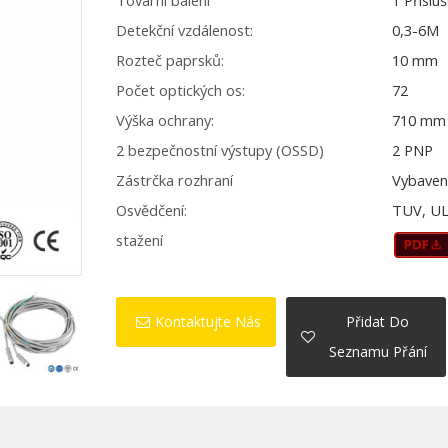
Tovární balení
1 Příslu
Detekční vzdálenost:
0,3-6M
Rozteč paprsků:
10 mm
Počet optických os:
72
Výška ochrany:
710 mm
2 bezpečnostní výstupy (OSSD)
2 PNP
Zástrčka rozhraní
Vybaven
Osvědčení:
TUV, UL
stažení
Kontaktujte Nás
Přidat Do
Seznamu Přání