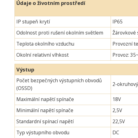
Údaje o životním prostředí
IP stupeň krytí
IP65
Odolnost proti rušení okolním světlem
Žárovkové s
Teplota okolního vzduchu
Provozní te
Okolní relativní vlhkost
Provoz: 35
Výstup
Počet bezpečných výstupních obvodů
2-okruhov
(OSSD)
Maximální napětí spínače
18V
Minimální napětí spínače
2,5V
Standardní spínací napětí
22,5V
Typ výstupního obvodu
DC