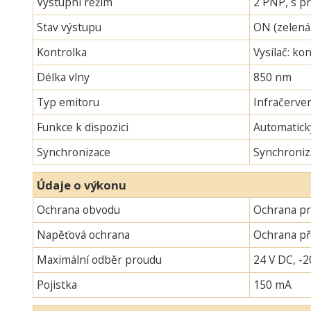
Výstupní režim
2 PNP, s pr
Stav výstupu
ON (zelená
Kontrolka
Vysílač: ko
Délka vlny
850 nm
Typ emitoru
Infračerven
Funkce k dispozici
Automatick
Synchronizace
Synchroniz
Údaje o výkonu
Ochrana obvodu
Ochrana pr
Napěťová ochrana
Ochrana p
Maximální odběr proudu
24 V DC, -2
Pojistka
150 mA