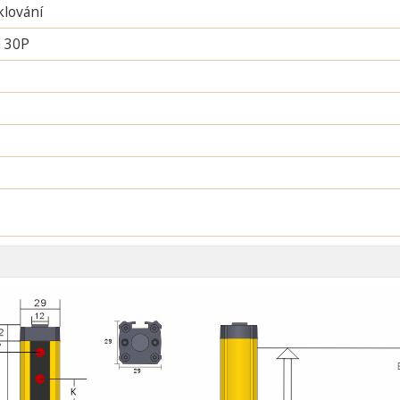
lování
 30P