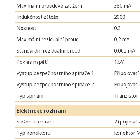
Maximální proudové zatížení
380 mA
Indukčnost zátěže
2000
Nosnost
0,3
Maximální reziduální proud
0,2 mA
Standardní reziduální proud
0,002 mA
Pokles napětí
1,5V
Výstup bezpečnostního spínače 1
Připojovací
Výstup bezpečnostního spínače 2
Připojovac
Typ spínání
Tranzistor
Elektrické rozhraní
Složení rozhraní
2 (přijímač 
Typ konektoru
konektor 