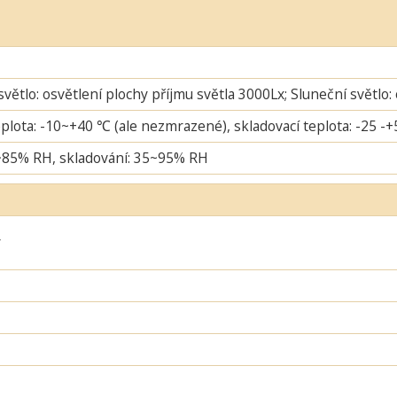
větlo: osvětlení plochy příjmu světla 3000Lx; Sluneční světlo:
plota: -10~+40 ℃ (ale nezmrazené), skladovací teplota: -25 -
~85% RH, skladování: 35~95% RH
ý