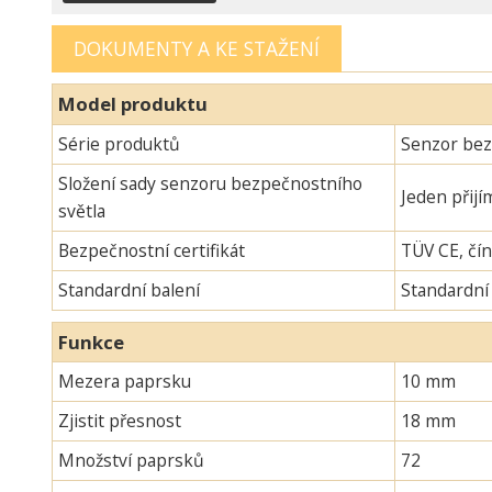
DOKUMENTY A KE STAŽENÍ
Model produktu
Série produktů
Senzor bez
Složení sady senzoru bezpečnostního
Jeden přijí
světla
Bezpečnostní certifikát
TÜV CE, čín
Standardní balení
Standardní
Funkce
Mezera paprsku
10 mm
Zjistit přesnost
18 mm
Množství paprsků
72