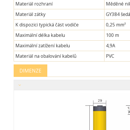
Materiál rozhraní
Měděné nik
Materiál zátky
GY384 šedá
K dispozici typická část vodiče
0,25 mm²
Maximální délka kabelu
100 m
Maximální zatížení kabelu
4,9A
Materiál na obalování kabelů
PVC
DIMENZE