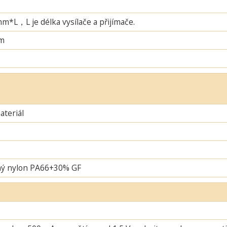
L，L je délka vysílače a přijímače.
m
teriál
ný nylon PA66+30% GF