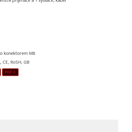
šenství přijímače a 1 vysílače, kabel
o konektorem M8
, CE, RoSH, GB