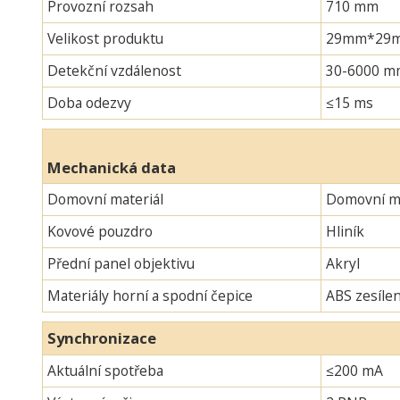
Provozní rozsah
710 mm
Velikost produktu
29mm*29mm*
Detekční vzdálenost
30-6000 m
Doba odezvy
≤15 ms
Mechanická data
Domovní materiál
Domovní ma
Kovové pouzdro
Hliník
Přední panel objektivu
Akryl
Materiály horní a spodní čepice
ABS zesíle
Synchronizace
Aktuální spotřeba
≤200 mA