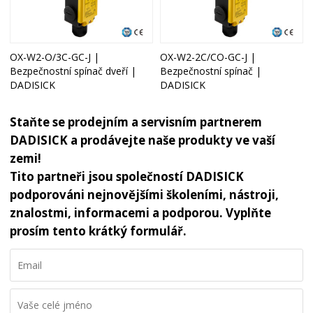
OX-W2-O/3C-GC-J |
OX-W2-2C/CO-GC-J |
Bezpečnostní spínač dveří |
Bezpečnostní spínač |
DADISICK
DADISICK
Staňte se prodejním a servisním partnerem
DADISICK a prodávejte naše produkty ve vaší
zemi!
Tito partneři jsou společností DADISICK
podporováni nejnovějšími školeními, nástroji,
znalostmi, informacemi a podporou. Vyplňte
prosím tento krátký formulář.