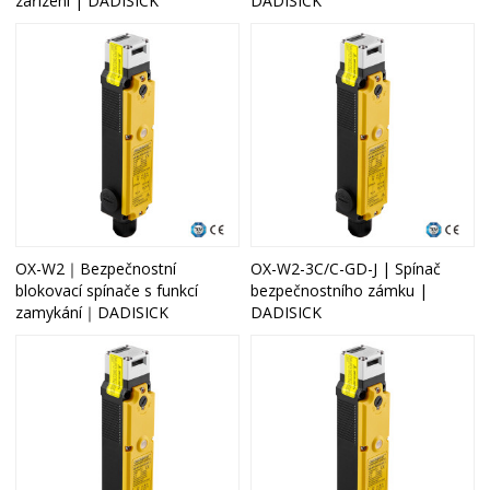
zařízení | DADISICK
DADISICK
OX-W2｜Bezpečnostní
OX-W2-3C/C-GD-J | Spínač
blokovací spínače s funkcí
bezpečnostního zámku |
zamykání｜DADISICK
DADISICK