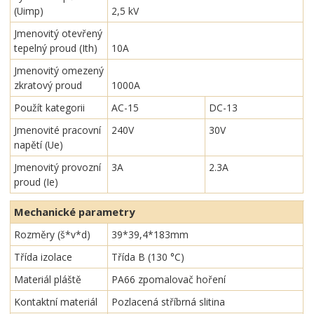
(Uimp)
2,5 kV
Jmenovitý otevřený
tepelný proud (Ith)
10A
Jmenovitý omezený
zkratový proud
1000A
Použít kategorii
AC-15
DC-13
Jmenovité pracovní
240V
30V
napětí (Ue)
Jmenovitý provozní
3A
2.3A
proud (Ie)
Mechanické parametry
Rozměry (š*v*d)
39*39,4*183mm
Třída izolace
Třída B (130 °C)
Materiál pláště
PA66 zpomalovač hoření
Kontaktní materiál
Pozlacená stříbrná slitina