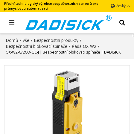
Přední technologický výrobce bezpečnostních senzorů pro
český
průmyslovou automatizaci
Domů
vše
Bezpečnostní produkty
/
/
/
Bezpečnostní blokovací spínače
Řada OX-W2
/
/
OX-W2-C/2CO-GC-J | Bezpečnostní blokovací spínače | DADISICK