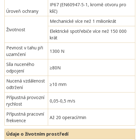
IP67 (EN60947-5-1, kromě otvoru pro
Úroveň ochrany
klíč)
Mechanické více než 1 milionkrát
Životnost
Elektrické spotřebiče více než 150 000
krát
Pevnost v tahu při
1300 N
uzamčení
Síla nuceného
≥80N
odpojení
Nucená vzdálenost
≥10 mm
odtržení
Přípustná provozní
0,05-0,5 m/s
rychlost
Přípustná pracovní
Až 20 operací/min
frekvence
Údaje o životním prostředí