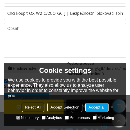
Podpora pouze
.rar/.zip/.jpg/.png/.gif/.doc/.xls/.pdf,
Příslušenství
Cookie settings
maximálně 20 milionů
We use cookies to provide you with the best possible
experience. They also allow us to analyze user
Souhlas s podmínkami,
Podmínky služby
behavior in order to constantly improve the website for
you.
POSLAT ZPRÁVU
Kontaktujte Nás
Přidat Do Seznamu
Reject All
Accept Selection
Accept all
Přání
Necessary
Analytics
Preferences
Marketing