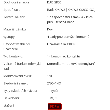
Obchodní značka
DADISICK
Specifikace
Řada OX-W2 | OX-W2-C/2CO-GC-J
Tovární balení:
1 bezpečnostní zámek a 2 klíče,
příslušenství, kabel
Materiál zámku:
Kov
výstupy:
4 sady pozlacených kontaktů
Pevnost v tahu při
Uzavírací síla 1300N
uzamčení:
Typ kontaktu:
14 kombinací kontaktů
Volitelná funkce odemykání
Kontrolka + nouzové odemykání
zad:
Monitorování dveří:
1NC
Sledování zámku:
2NC+1NO
Typy ovládacích kláves:
11 typů
Osvědčení:
TUV, CE
stažení