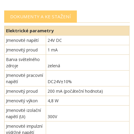
DOKUMENTY A KE STAŽENÍ
Elektrické parametry
Jmenovité napětí
24V DC
Jmenovitý proud
1 mA
Barva světelného
zdroje
zelená
Jmenovité pracovní
napětí
DC24V±10%
Jmenovitý proud
200 mA (počáteční hodnota)
Jmenovitý výkon
4,8 W
Jmenovité izolační
napětí (Ui)
300V
Jmenovité impulzní
výdržné napětí