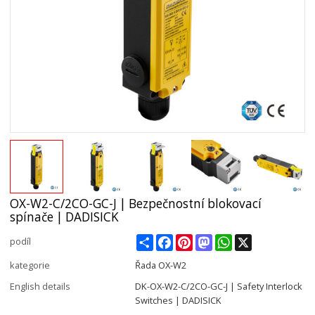
OX-W2-C/2CO-GC-J | Bezpečnostní blokovací
spínače | DADISICK
Share
Facebook
Pinterest
Mastodon
WhatsApp
X
podíl
kategorie
Řada OX-W2
English details
DK-OX-W2-C/2CO-GC-J | Safety Interlock
Switches | DADISICK