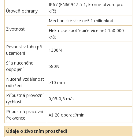
IP67 (EN60947-5-1, kromě otvoru pro
Úroveň ochrany
klíč)
Mechanické více než 1 milionkrát
Životnost
Elektrické spotřebiče více než 150 000
krát
Pevnost v tahu při
1300N
uzamčení
Síla nuceného
≥80N
odpojení
Nucená vzdálenost
≥10 mm
odtržení
Přípustná provozní
0,05-0,5 m/s
rychlost
Přípustná pracovní
Až 20 operací/min
frekvence
Údaje o životním prostředí