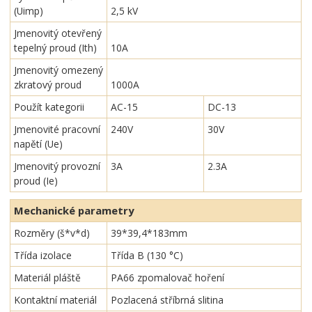
(Uimp)
2,5 kV
Jmenovitý otevřený
tepelný proud (Ith)
10A
Jmenovitý omezený
zkratový proud
1000A
Použít kategorii
AC-15
DC-13
Jmenovité pracovní
240V
30V
napětí (Ue)
Jmenovitý provozní
3A
2.3A
proud (Ie)
Mechanické parametry
Rozměry (š*v*d)
39*39,4*183mm
Třída izolace
Třída B (130 °C)
Materiál pláště
PA66 zpomalovač hoření
Kontaktní materiál
Pozlacená stříbrná slitina