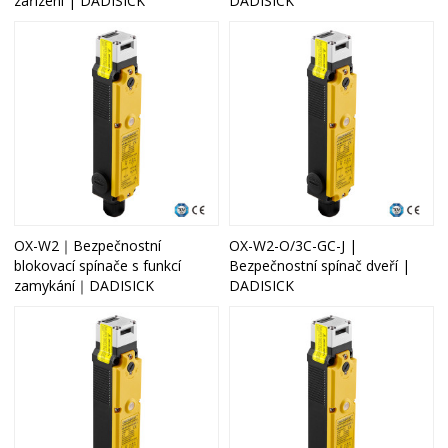
zařízení | DADISICK
DADISICK
OX-W2｜Bezpečnostní
OX-W2-O/3C-GC-J |
blokovací spínače s funkcí
Bezpečnostní spínač dveří |
zamykání｜DADISICK
DADISICK