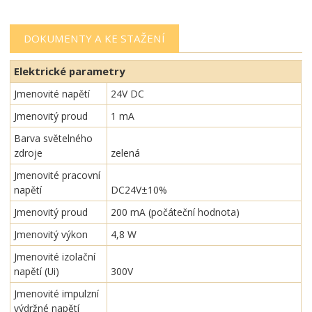
DOKUMENTY A KE STAŽENÍ
Elektrické parametry
Jmenovité napětí
24V DC
Jmenovitý proud
1 mA
Barva světelného
zdroje
zelená
Jmenovité pracovní
napětí
DC24V±10%
Jmenovitý proud
200 mA (počáteční hodnota)
Jmenovitý výkon
4,8 W
Jmenovité izolační
napětí (Ui)
300V
Jmenovité impulzní
výdržné napětí