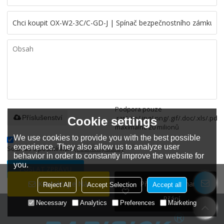
Podpora pouze
.rar/.zip/.jpg/.png/.gif/.doc/.xls/.pdf,
Příslušenství
Cookie settings
maximálně 20 milionů
We use cookies to provide you with the best possible
experience. They also allow us to analyze user
Souhlas s podmínkami,
Podmínky služby
behavior in order to constantly improve the website for
you.
POSLAT ZPRÁVU
Kontaktujte Nás
Přidat Do Seznamu
Reject All
Accept Selection
Accept all
Přání
Necessary
Analytics
Preferences
Marketing