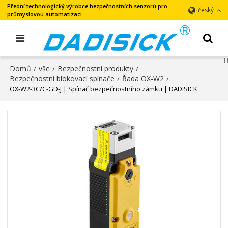
Přední technologický výrobce bezpečnostních senzorů pro
český
průmyslovou automatizaci
Domů
vše
Bezpečnostní produkty
/
/
/
Bezpečnostní blokovací spínače
Řada OX-W2
/
/
OX-W2-3C/C-GD-J | Spínač bezpečnostního zámku | DADISICK