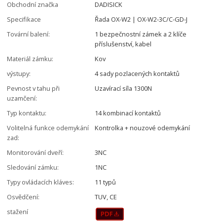
Obchodní značka
DADISICK
Specifikace
Řada OX-W2 | OX-W2-3C/C-GD-J
Tovární balení:
1 bezpečnostní zámek a 2 klíče
příslušenství, kabel
Materiál zámku:
Kov
výstupy:
4 sady pozlacených kontaktů
Pevnost v tahu při
Uzavírací síla 1300N
uzamčení:
Typ kontaktu:
14 kombinací kontaktů
Volitelná funkce odemykání
Kontrolka + nouzové odemykání
zad:
Monitorování dveří:
3NC
Sledování zámku:
1NC
Typy ovládacích kláves:
11 typů
Osvědčení:
TUV, CE
stažení