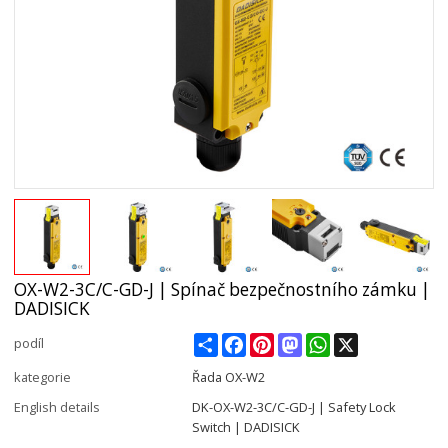
OX-W2-3C/C-GD-J | Spínač bezpečnostního zámku |
DADISICK
Share
Facebook
Pinterest
Mastodon
WhatsApp
X
podíl
kategorie
Řada OX-W2
English details
DK-OX-W2-3C/C-GD-J | Safety Lock
Switch | DADISICK