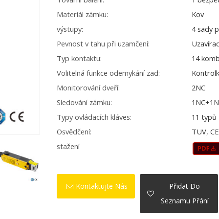
Materiál zámku:
Kov
výstupy:
4 sady 
Pevnost v tahu při uzamčení:
Uzavírac
Typ kontaktu:
14 komb
Volitelná funkce odemykání zad:
Kontrol
Monitorování dveří:
2NC
Sledování zámku:
1NC+1
Typy ovládacích kláves:
11 typů
Osvědčení:
TUV, C
stažení
Kontaktujte Nás
Přidat Do
Seznamu Přání