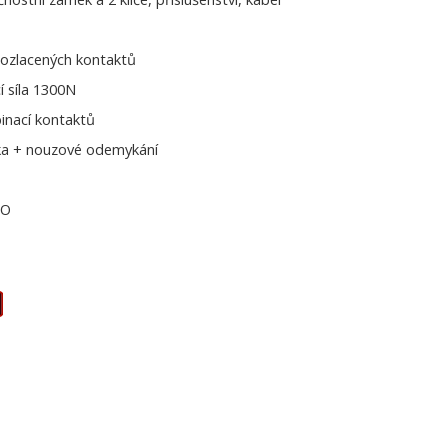
pozlacených kontaktů
í síla 1300N
inací kontaktů
ka + nouzové odemykání
NO
E