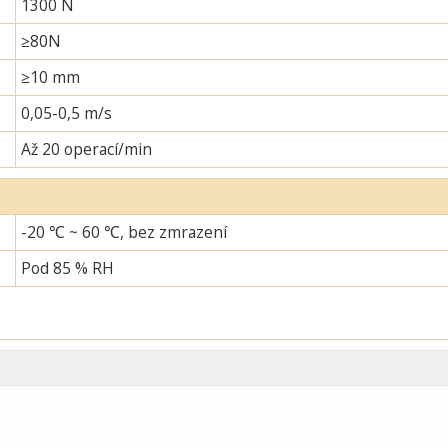
1300 N
≥80N
≥10 mm
0,05-0,5 m/s
Až 20 operací/min
-20 ℃ ~ 60 ℃, bez zmrazení
Pod 85 % RH