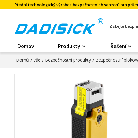
Přední technologický výrobce bezpečnostních senzorů pro prů
Získejte bezpl
Domov
Produkty
Řešení
Domů
/
vše
/
Bezpečnostní produkty
/
Bezpečnostní blokova