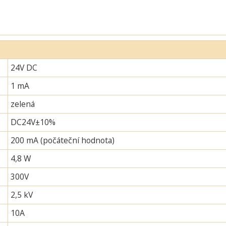
24V DC
1 mA
zelená
DC24V±10%
200 mA (počáteční hodnota)
4,8 W
300V
2,5 kV
10A