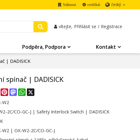
český
Stáhnout
certifikát
vítejte,
Přihlásit se
/
Registrace
Podpěra, Podpora
Kontakt
nač | DADISICK
í spínač | DADISICK
re
Facebook
Pinterest
Mastodon
WhatsApp
X
X-W2
2-2C/CO-GC-J | Safety Interlock Switch | DADISICK
CK
X-W2 | OX-W2-2C/CO-GC-J
nostní zámek a 2 klíče, příslušenství, kabel