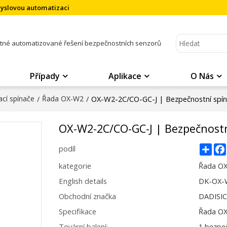
myslovou automatizaci
atné automatizované řešení bezpečnostních senzorů
Případy
Aplikace
O Nás
cí spínače
/
Řada OX-W2
/
OX-W2-2C/CO-GC-J | Bezpečnostní spí
OX-W2-2C/CO-GC-J | Bezpečnostn
Sha
podíl
kategorie
Řada O
English details
DK-OX-W
Obchodní značka
DADISI
Specifikace
Řada O
Tovární balení:
1 bezpeč