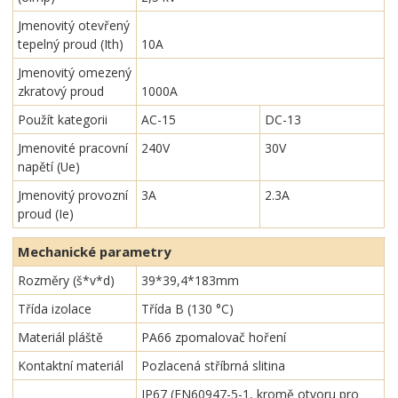
Jmenovitý otevřený
tepelný proud (Ith)
10A
Jmenovitý omezený
zkratový proud
1000A
Použít kategorii
AC-15
DC-13
Jmenovité pracovní
240V
30V
napětí (Ue)
Jmenovitý provozní
3A
2.3A
proud (Ie)
Mechanické parametry
Rozměry (š*v*d)
39*39,4*183mm
Třída izolace
Třída B (130 °C)
Materiál pláště
PA66 zpomalovač hoření
Kontaktní materiál
Pozlacená stříbrná slitina
IP67 (EN60947-5-1, kromě otvoru pro