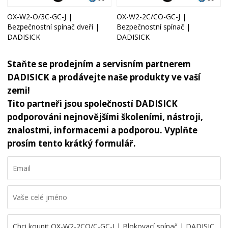
OX-W2-O/3C-GC-J |
OX-W2-2C/CO-GC-J |
Bezpečnostní spínač dveří |
Bezpečnostní spínač |
DADISICK
DADISICK
Staňte se prodejním a servisním partnerem
DADISICK a prodávejte naše produkty ve vaší
zemi!
Tito partneři jsou společností DADISICK
podporováni nejnovějšími školeními, nástroji,
znalostmi, informacemi a podporou. Vyplňte
prosím tento krátký formulář.