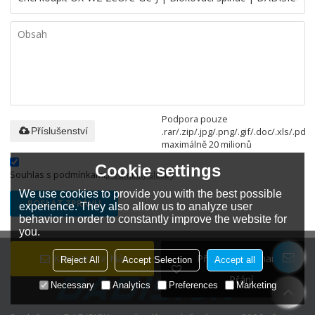
Podpora pouze
.rar/.zip/.jpg/.png/.gif/.doc/.xls/.pdf,
Příslušenství
maximálně 20 milionů
Cookie settings
Souhlas s podmínkami,
Podmínky služby
We use cookies to provide you with the best possible
POSLAT ZPRÁVU
experience. They also allow us to analyze user
behavior in order to constantly improve the website for
you.
Kontaktujte Nás
Přidat Do Seznamu
Reject All
Accept Selection
Accept all
Přání
Necessary
Analytics
Preferences
Marketing