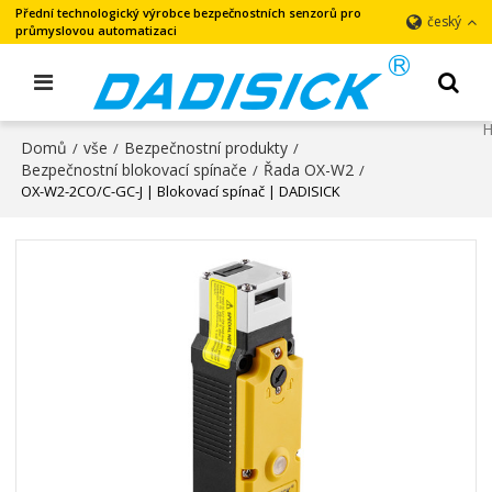
Přední technologický výrobce bezpečnostních senzorů pro
český
průmyslovou automatizaci
Domů
vše
Bezpečnostní produkty
/
/
/
Bezpečnostní blokovací spínače
Řada OX-W2
/
/
OX-W2-2CO/C-GC-J | Blokovací spínač | DADISICK