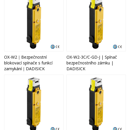
OX-W2｜Bezpečnostní
OX-W2-3C/C-GD-J | Spínač
blokovací spínače s funkcí
bezpečnostního zámku |
zamykání｜DADISICK
DADISICK