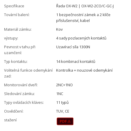
Specifikace
Řada OX-W2 | OX-W2-2CO/C-GC-J
Tovární balení:
1 bezpečnostní zámek a 2 klíče
příslušenství, kabel
Materiál zámku:
Kov
výstupy:
4 sady pozlacených kontaktů
Pevnost v tahu při
Uzavírací síla 1300N
uzamčení:
Typ kontaktu:
14 kombinací kontaktů
Volitelná funkce odemykání
Kontrolka + nouzové odemykání
zad:
Monitorování dveří:
2NC+1NO
Sledování zámku:
1NC
Typy ovládacích kláves:
11 typů
Osvědčení:
TUV, CE
stažení