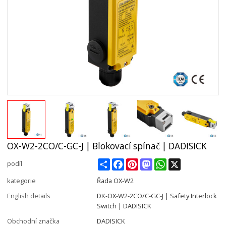
OX-W2-2CO/C-GC-J | Blokovací spínač | DADISICK
Share
Facebook
Pinterest
Mastodon
WhatsApp
X
podíl
kategorie
Řada OX-W2
English details
DK-OX-W2-2CO/C-GC-J | Safety Interlock
Switch | DADISICK
Obchodní značka
DADISICK