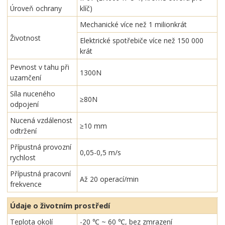
Úroveň ochrany
klíč)
Mechanické více než 1 milionkrát
Životnost
Elektrické spotřebiče více než 150 000
krát
Pevnost v tahu při
1300N
uzamčení
Síla nuceného
≥80N
odpojení
Nucená vzdálenost
≥10 mm
odtržení
Přípustná provozní
0,05-0,5 m/s
rychlost
Přípustná pracovní
Až 20 operací/min
frekvence
Údaje o životním prostředí
Teplota okolí
-20 ℃ ~ 60 ℃, bez zmrazení