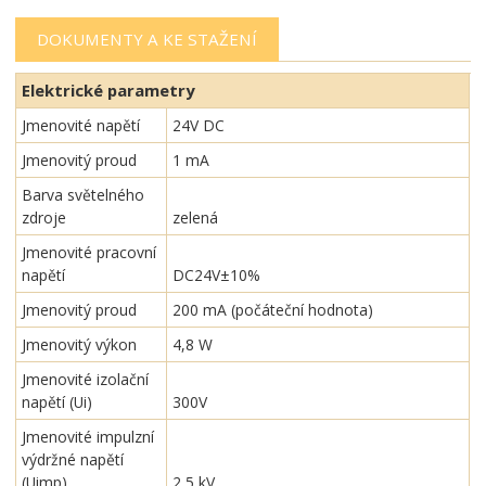
DOKUMENTY A KE STAŽENÍ
Elektrické parametry
Jmenovité napětí
24V DC
Jmenovitý proud
1 mA
Barva světelného
zdroje
zelená
Jmenovité pracovní
napětí
DC24V±10%
Jmenovitý proud
200 mA (počáteční hodnota)
Jmenovitý výkon
4,8 W
Jmenovité izolační
napětí (Ui)
300V
Jmenovité impulzní
výdržné napětí
(Uimp)
2,5 kV